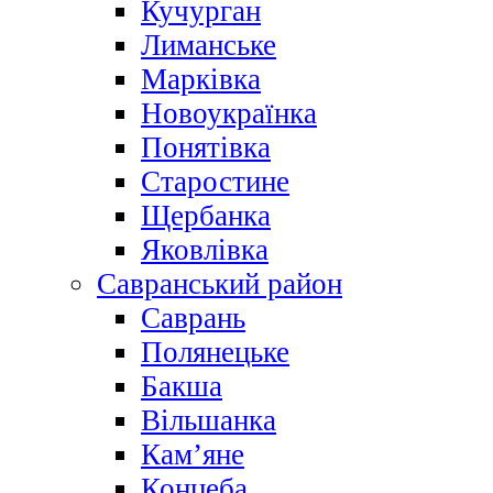
Кучурган
Лиманське
Марківка
Новоукраїнка
Понятівка
Старостине
Щербанка
Яковлівка
Савранський район
Саврань
Полянецьке
Бакша
Вільшанка
Кам’яне
Концеба