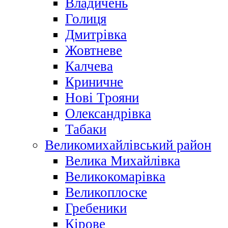
Владичень
Голиця
Дмитрівка
Жовтневе
Калчева
Криничне
Нові Трояни
Олександрівка
Табаки
Великомихайлівський район
Велика Михайлівка
Великокомарівка
Великоплоске
Гребеники
Кірове