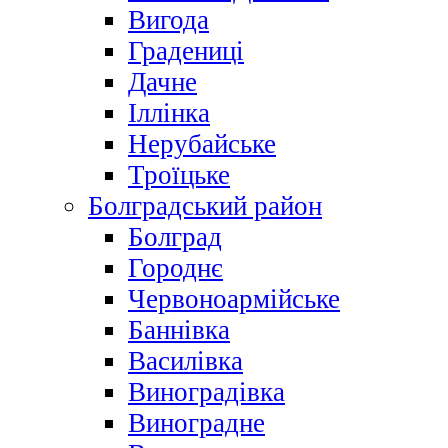
Вигода
Градениці
Дачне
Іллінка
Нерубайське
Троїцьке
Болградський район
Болград
Городнє
Червоноармійське
Баннівка
Василівка
Виноградівка
Виноградне