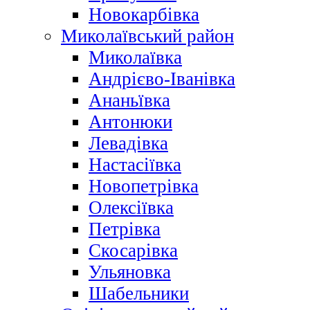
Новокарбівка
Миколаївський район
Миколаївка
Андрієво-Іванівка
Ананьївка
Антонюки
Левадівка
Настасіївка
Новопетрівка
Олексіївка
Петрівка
Скосарівка
Ульяновка
Шабельники