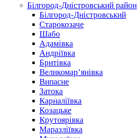
Білгород-Дністровський район
Білгород-Дністровський
Старокозаче
Шабо
Адамівка
Андріївка
Бритівка
Великомар’янівка
Випасне
Затока
Карналіївка
Козацьке
Крутоярівка
Маразліївка