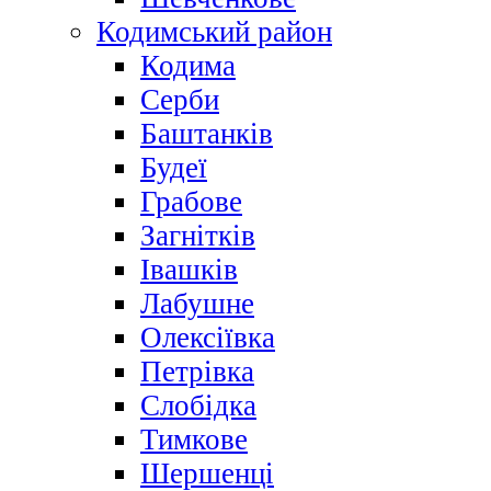
Кодимський район
Кодима
Серби
Баштанків
Будеї
Грабове
Загнітків
Івашків
Лабушне
Олексіївка
Петрівка
Слобідка
Тимкове
Шершенці