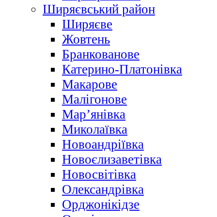
Ширяєвський район
Ширяєве
Жовтень
Бранкованове
Катерино-Платонівка
Макарове
Малігонове
Мар’янівка
Миколаївка
Новоандріївка
Новоєлизаветівка
Новосвітівка
Олександрівка
Орджонікідзе