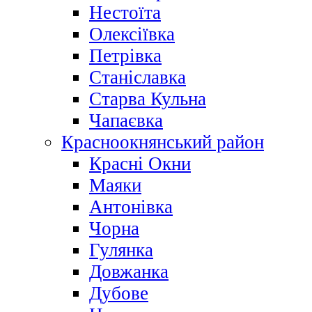
Нестоїта
Олексіївка
Петрівка
Станіславка
Старва Кульна
Чапаєвка
Красноокнянський район
Красні Окни
Маяки
Антонівка
Чорна
Гулянка
Довжанка
Дубове