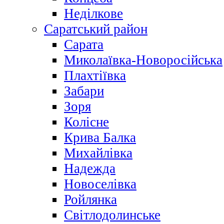
Неділкове
Саратський район
Сарата
Миколаївка-Новоросійська
Плахтіївка
Забари
Зоря
Колісне
Крива Балка
Михайлівка
Надежда
Новоселівка
Ройлянка
Світлодолинське