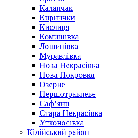
Каланчак
Кирнички
Кислиця
Комишівка
Лощинівка
Муравлівка
Нова Некрасівка
Нова Покровка
Озерне
Першотравневе
Саф’яни
Стара Некрасівка
Утконосівка
Кілійський район