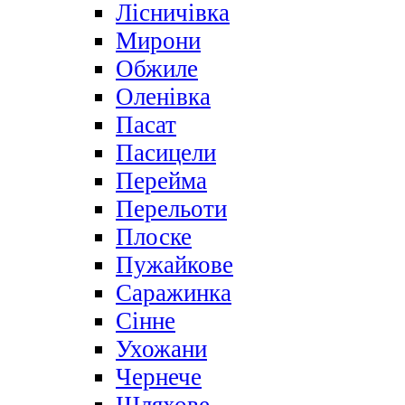
Лісничівка
Мирони
Обжиле
Оленівка
Пасат
Пасицели
Перейма
Перельоти
Плоске
Пужайкове
Саражинка
Сінне
Ухожани
Чернече