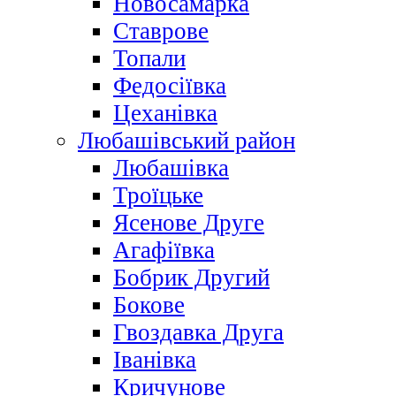
Новосамарка
Ставрове
Топали
Федосіївка
Цеханівка
Любашівський район
Любашівка
Троїцьке
Ясенове Друге
Агафіївка
Бобрик Другий
Бокове
Гвоздавка Друга
Іванівка
Кричунове