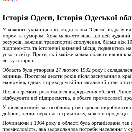
Історія Одеси, Історія Одеської обл
У кожного українця при згадці слова "Одеса" відразу ви
морем та гумором. Хоча мало-хто знає, що цей чудовий 
ресурсів, важливі транспортні сполучення, більш ніж 1
підприємств та історичні визначні місця, подивитись н
усього світу. Проте, як і майже кожна область нашої к
легку історію.
Область була утворена 27 лютого 1932 року і складалася
одиниць. Протягом десяти років після заснування в кра
економіка, однак з приходом війни загальний стан істот
Після перемоги розпочалося відродження області. Лише 
відбудувати всі підприємства, а обсяги промислової про
У післявоєнний час особливо різко зросло виробництво 
добрив, цегли, верхнього трикотажу, м’ясної продукції.
Починаючи з 1964 року в області була організована так 
промисловість, яка задовольняла потреби населення у су