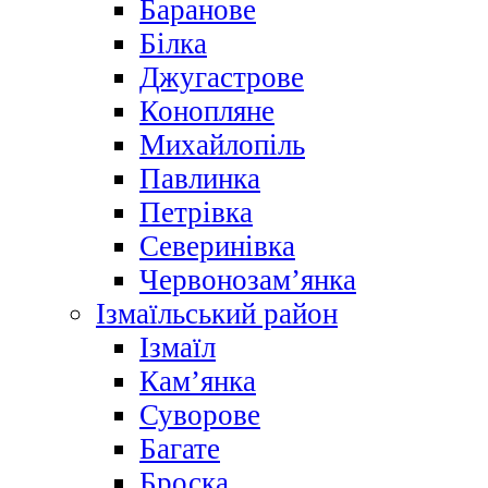
Баранове
Білка
Джугастрове
Конопляне
Михайлопіль
Павлинка
Петрівка
Северинівка
Червонозам’янка
Ізмаїльський район
Ізмаїл
Кам’янка
Суворове
Багате
Броска