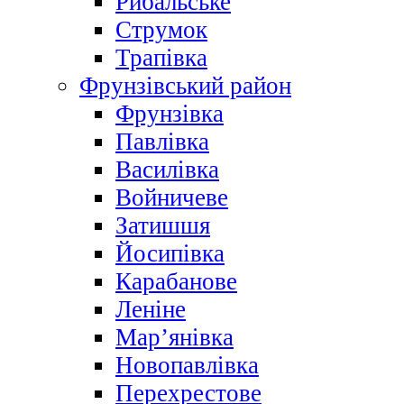
Рибальське
Струмок
Трапівка
Фрунзівський район
Фрунзівка
Павлівка
Василівка
Войничеве
Затишшя
Йосипівка
Карабанове
Леніне
Мар’янівка
Новопавлівка
Перехрестове