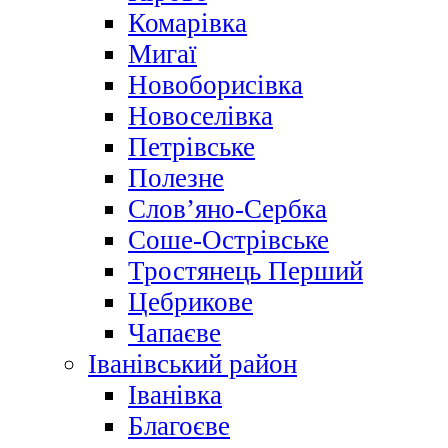
Комарівка
Мигаї
Новоборисівка
Новоселівка
Петрівське
Полезне
Слов’яно-Сербка
Соше-Острівське
Тростянець Перший
Цебрикове
Чапаєве
Іванівський район
Іванівка
Благоєве