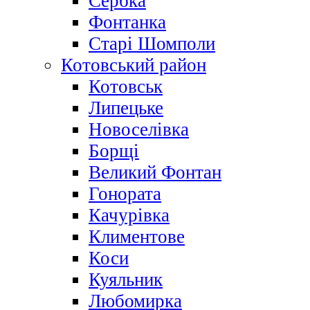
Сербка
Фонтанка
Старі Шомполи
Котовський район
Котовськ
Липецьке
Новоселівка
Борщі
Великий Фонтан
Гонората
Качурівка
Климентове
Коси
Куяльник
Любомирка