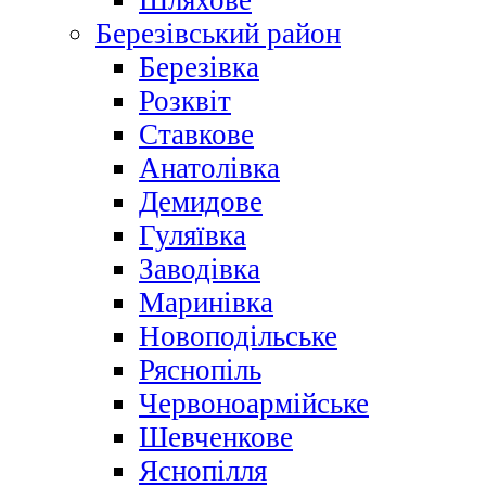
Шляхове
Березівський район
Березівка
Розквіт
Ставкове
Анатолівка
Демидове
Гуляївка
Заводівка
Маринівка
Новоподільське
Ряснопіль
Червоноармійське
Шевченкове
Яснопілля