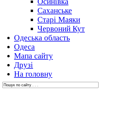
Осинівка
Саханське
Старі Маяки
Червоний Кут
Одеська область
Одеса
Мапа сайту
Друзі
На головну