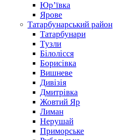
Юр’ївка
Ярове
Татарбунарський район
Татарбунари
Тузли
Білолісся
Борисівка
Вишневе
Дивізія
Дмитрівка
Жовтий Яр
Лиман
Нерушай
Приморське