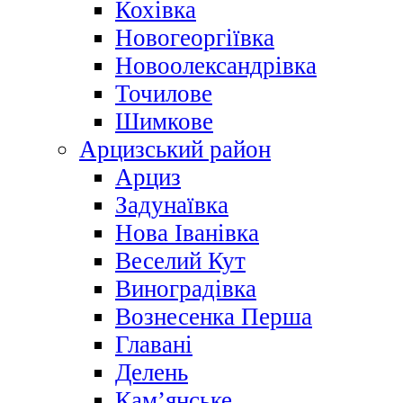
Кохівка
Новогеоргіївка
Новоолександрівка
Точилове
Шимкове
Арцизський район
Арциз
Задунаївка
Нова Іванівка
Веселий Кут
Виноградівка
Вознесенка Перша
Главані
Делень
Кам’янське