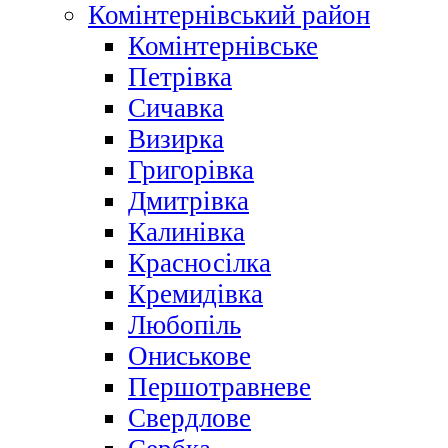
Комінтернівський район
Комінтернівське
Петрівка
Сичавка
Визирка
Григорівка
Дмитрівка
Калинівка
Красносілка
Кремидівка
Любопіль
Ониськове
Першотравневе
Свердлове