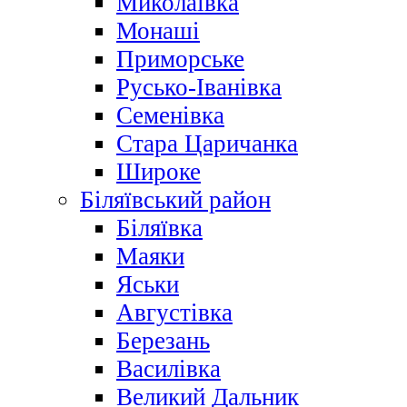
Миколаївка
Монаші
Приморське
Русько-Іванівка
Семенівка
Стара Царичанка
Широке
Біляївський район
Біляївка
Маяки
Яськи
Августівка
Березань
Василівка
Великий Дальник