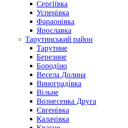
Сергіївка
Успенівка
Фараонівка
Ярославка
Тарутинський район
Тарутине
Березине
Бородіно
Весела Долина
Виноградівка
Вільне
Вознесенка Друга
Євгенівка
Калачівка
Красне