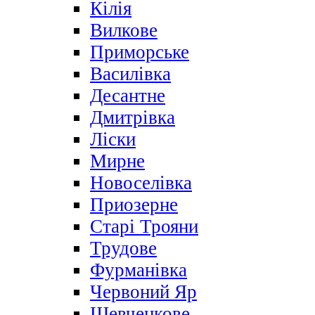
Кілія
Вилкове
Приморське
Василівка
Десантне
Дмитрівка
Ліски
Мирне
Новоселівка
Приозерне
Старі Трояни
Трудове
Фурманівка
Червоний Яр
Шевченкове