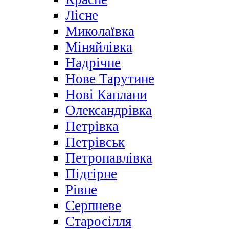
Лісне
Миколаївка
Міняйлівка
Надрічне
Нове Тарутине
Нові Каплани
Олександрівка
Петрівка
Петрівськ
Петропавлівка
Підгірне
Рівне
Серпневе
Старосілля