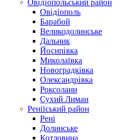
Овідіопольський район
Овідіополь
Барабой
Великодолинське
Дальник
Йосипівка
Миколаївка
Новоградківка
Олександрівка
Роксолани
Сухий Лиман
Реніїський район
Рені
Долинське
Котловина