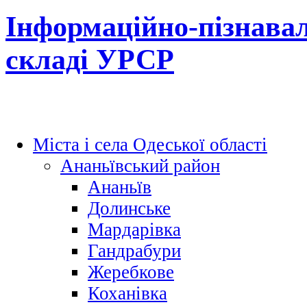
Інформаційно-пізнавал
складі УРСР
Міста і села Одеської області
Ананьївський район
Ананьїв
Долинське
Мардарівка
Гандрабури
Жеребкове
Коханівка