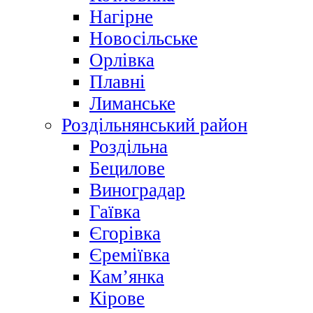
Нагірне
Новосільське
Орлівка
Плавні
Лиманське
Роздільнянський район
Роздільна
Бецилове
Виноградар
Гаївка
Єгорівка
Єреміївка
Кам’янка
Кірове