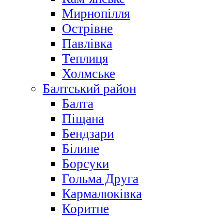
Мирнопілля
Острівне
Павлівка
Теплиця
Холмське
Балтський район
Балта
Піщана
Бендзари
Білине
Борсуки
Гольма Друга
Кармалюківка
Коритне