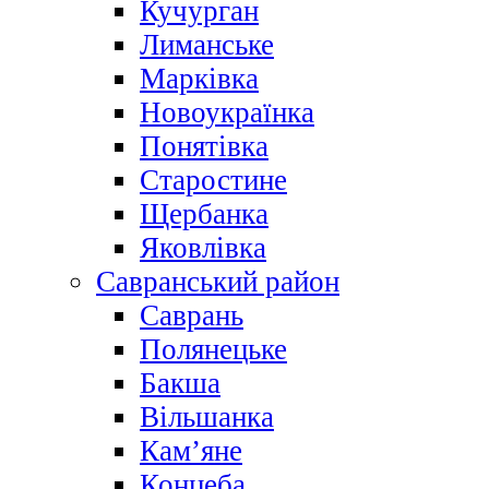
Кучурган
Лиманське
Марківка
Новоукраїнка
Понятівка
Старостине
Щербанка
Яковлівка
Савранський район
Саврань
Полянецьке
Бакша
Вільшанка
Кам’яне
Концеба