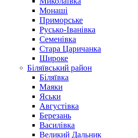
Миколаївка
Монаші
Приморське
Русько-Іванівка
Семенівка
Стара Царичанка
Широке
Біляївський район
Біляївка
Маяки
Яськи
Августівка
Березань
Василівка
Великий Дальник