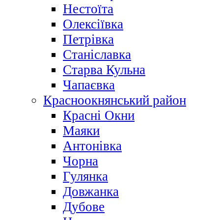
Нестоїта
Олексіївка
Петрівка
Станіславка
Старва Кульна
Чапаєвка
Красноокнянський район
Красні Окни
Маяки
Антонівка
Чорна
Гулянка
Довжанка
Дубове