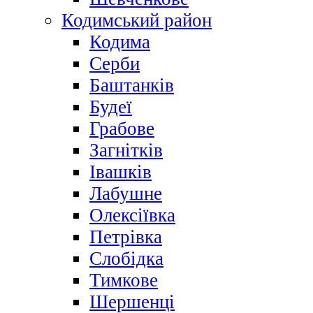
Кодимський район
Кодима
Серби
Баштанків
Будеї
Грабове
Загнітків
Івашків
Лабушне
Олексіївка
Петрівка
Слобідка
Тимкове
Шершенці