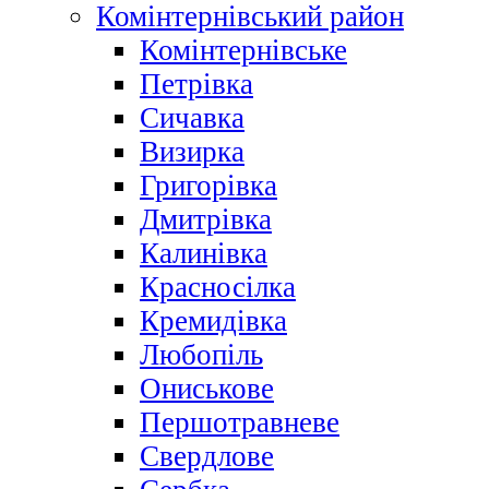
Комінтернівський район
Комінтернівське
Петрівка
Сичавка
Визирка
Григорівка
Дмитрівка
Калинівка
Красносілка
Кремидівка
Любопіль
Ониськове
Першотравневе
Свердлове