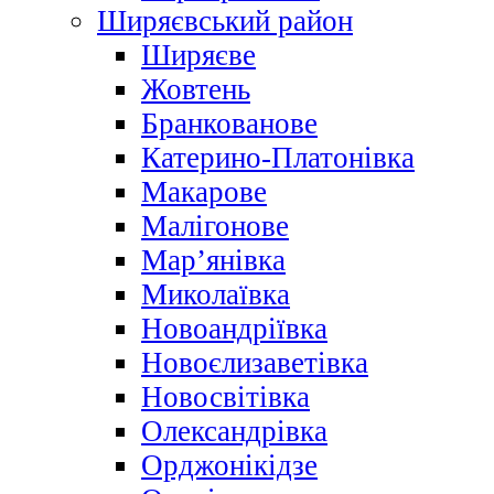
Ширяєвський район
Ширяєве
Жовтень
Бранкованове
Катерино-Платонівка
Макарове
Малігонове
Мар’янівка
Миколаївка
Новоандріївка
Новоєлизаветівка
Новосвітівка
Олександрівка
Орджонікідзе