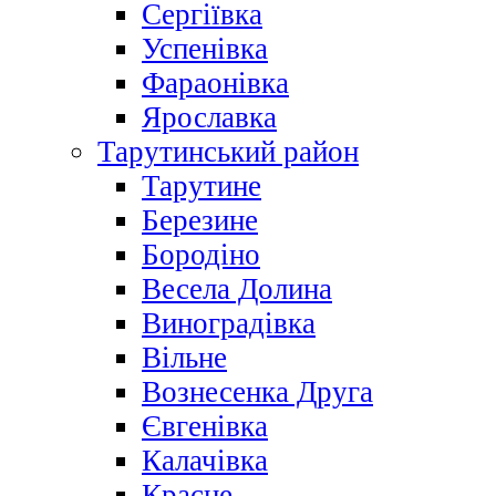
Сергіївка
Успенівка
Фараонівка
Ярославка
Тарутинський район
Тарутине
Березине
Бородіно
Весела Долина
Виноградівка
Вільне
Вознесенка Друга
Євгенівка
Калачівка
Красне