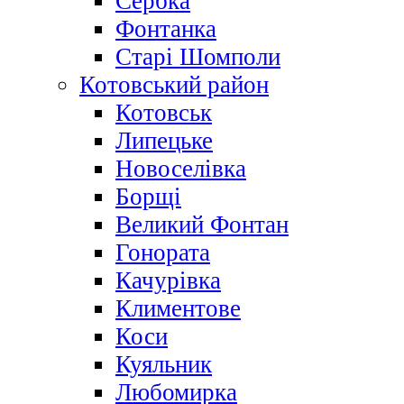
Сербка
Фонтанка
Старі Шомполи
Котовський район
Котовськ
Липецьке
Новоселівка
Борщі
Великий Фонтан
Гонората
Качурівка
Климентове
Коси
Куяльник
Любомирка