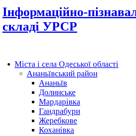
Інформаційно-пізнавал
складі УРСР
Міста і села Одеської області
Ананьївський район
Ананьїв
Долинське
Мардарівка
Гандрабури
Жеребкове
Коханівка