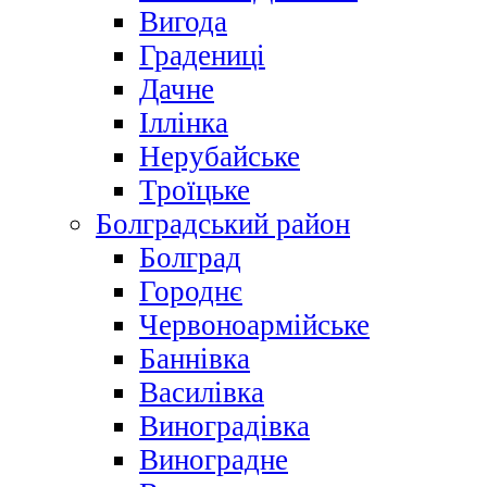
Вигода
Градениці
Дачне
Іллінка
Нерубайське
Троїцьке
Болградський район
Болград
Городнє
Червоноармійське
Баннівка
Василівка
Виноградівка
Виноградне