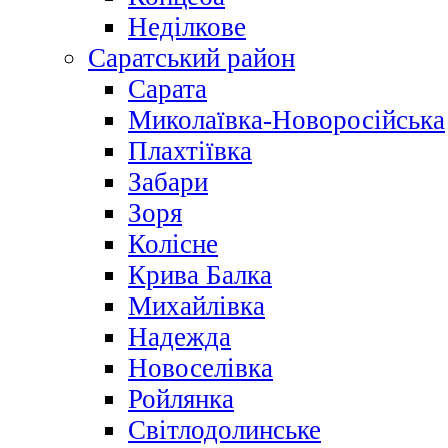
Неділкове
Саратський район
Сарата
Миколаївка-Новоросійська
Плахтіївка
Забари
Зоря
Колісне
Крива Балка
Михайлівка
Надежда
Новоселівка
Ройлянка
Світлодолинське