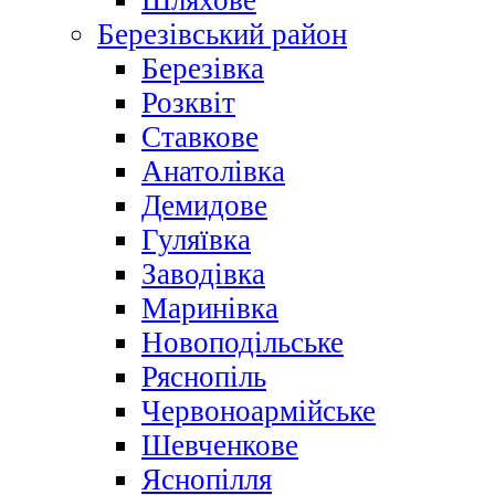
Шляхове
Березівський район
Березівка
Розквіт
Ставкове
Анатолівка
Демидове
Гуляївка
Заводівка
Маринівка
Новоподільське
Ряснопіль
Червоноармійське
Шевченкове
Яснопілля