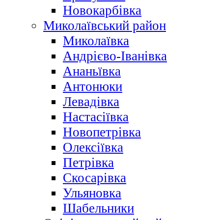
Новокарбівка
Миколаївський район
Миколаївка
Андрієво-Іванівка
Ананьївка
Антонюки
Левадівка
Настасіївка
Новопетрівка
Олексіївка
Петрівка
Скосарівка
Ульяновка
Шабельники