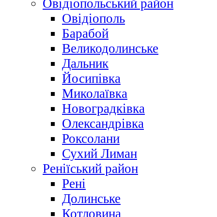
Овідіопольський район
Овідіополь
Барабой
Великодолинське
Дальник
Йосипівка
Миколаївка
Новоградківка
Олександрівка
Роксолани
Сухий Лиман
Реніїський район
Рені
Долинське
Котловина