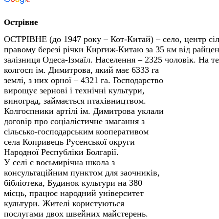
Острівне
ОСТРІВНЕ (до 1947 року – Кот-Китай) – село, центр сіл
правому березі річки Киргиж-Китаю за 35 км від райцен
залізниця Одеса-Ізмаїл. Населення – 2325 чоловік.
На те
колгосп ім. Димитрова, який має 6333 га
землі, з них орної – 4321 га. Господарство
вирощує зернові і технічні культури,
виноград, займається птахівництвом.
Колгоспники артілі ім. Димитрова уклали
договір про соціалістичне змагання з
сільсько-господарським кооперативом
села Копривець Русенської округи
Народної Республіки Болгарії.
У селі є восьмирічна школа з
консультаційним пунктом для заочників,
бібліотека, Будинок культури на 380
місць, працює народний університет
культури. Жителі користуються
послугами двох швейних майстерень.