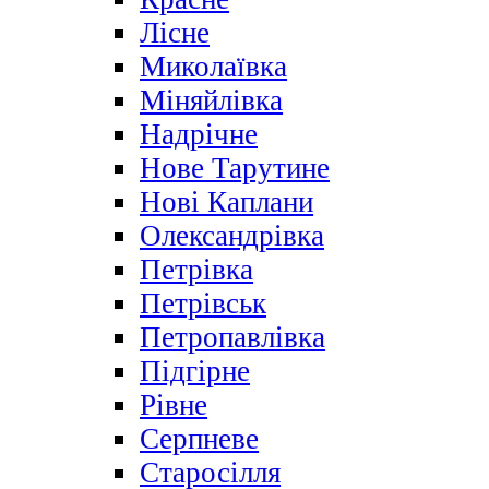
Лісне
Миколаївка
Міняйлівка
Надрічне
Нове Тарутине
Нові Каплани
Олександрівка
Петрівка
Петрівськ
Петропавлівка
Підгірне
Рівне
Серпневе
Старосілля