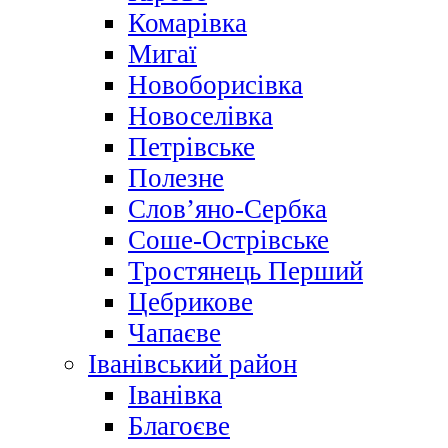
Комарівка
Мигаї
Новоборисівка
Новоселівка
Петрівське
Полезне
Слов’яно-Сербка
Соше-Острівське
Тростянець Перший
Цебрикове
Чапаєве
Іванівський район
Іванівка
Благоєве