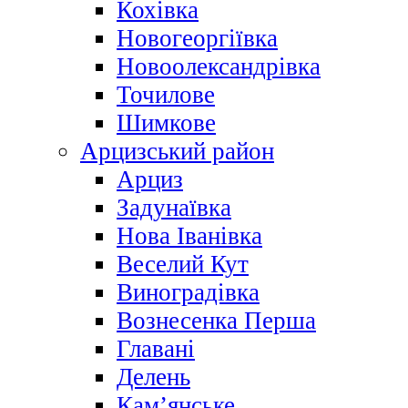
Кохівка
Новогеоргіївка
Новоолександрівка
Точилове
Шимкове
Арцизський район
Арциз
Задунаївка
Нова Іванівка
Веселий Кут
Виноградівка
Вознесенка Перша
Главані
Делень
Кам’янське