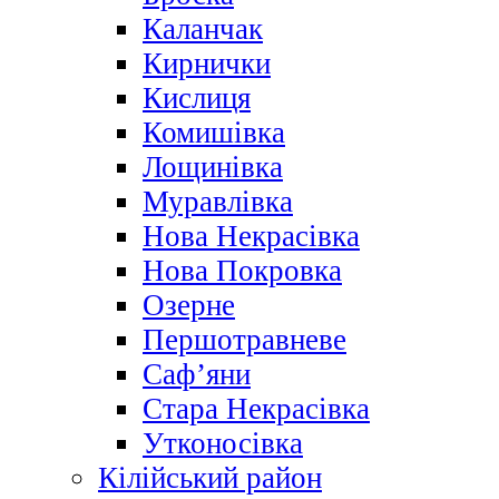
Каланчак
Кирнички
Кислиця
Комишівка
Лощинівка
Муравлівка
Нова Некрасівка
Нова Покровка
Озерне
Першотравневе
Саф’яни
Стара Некрасівка
Утконосівка
Кілійський район