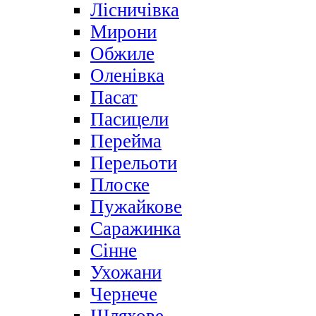
Лісничівка
Мирони
Обжиле
Оленівка
Пасат
Пасицели
Перейма
Перельоти
Плоске
Пужайкове
Саражинка
Сінне
Ухожани
Чернече