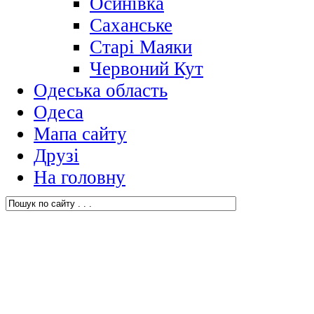
Осинівка
Саханське
Старі Маяки
Червоний Кут
Одеська область
Одеса
Мапа сайту
Друзі
На головну