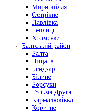
Мирнопілля
Острівне
Павлівка
Теплиця
Холмське
Балтський район
Балта
Піщана
Бендзари
Білине
Борсуки
Гольма Друга
Кармалюківка
Коритне