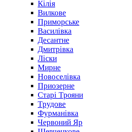
Кілія
Вилкове
Приморське
Василівка
Десантне
Дмитрівка
Ліски
Мирне
Новоселівка
Приозерне
Старі Трояни
Трудове
Фурманівка
Червоний Яр
Шевченкове