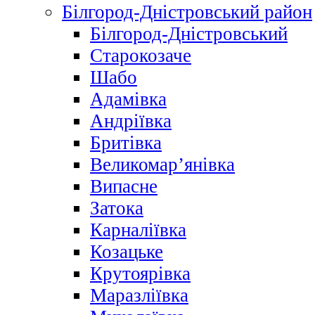
Білгород-Дністровський район
Білгород-Дністровський
Старокозаче
Шабо
Адамівка
Андріївка
Бритівка
Великомар’янівка
Випасне
Затока
Карналіївка
Козацьке
Крутоярівка
Маразліївка