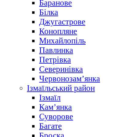
Баранове
Білка
Джугастрове
Конопляне
Михайлопіль
Павлинка
Петрівка
Северинівка
Червонозам’янка
Ізмаїльський район
Ізмаїл
Кам’янка
Суворове
Багате
Броска