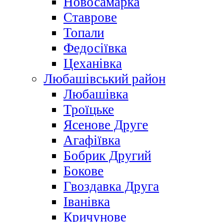
Новосамарка
Ставрове
Топали
Федосіївка
Цеханівка
Любашівський район
Любашівка
Троїцьке
Ясенове Друге
Агафіївка
Бобрик Другий
Бокове
Гвоздавка Друга
Іванівка
Кричунове