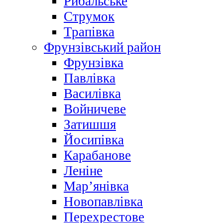
Рибальське
Струмок
Трапівка
Фрунзівський район
Фрунзівка
Павлівка
Василівка
Войничеве
Затишшя
Йосипівка
Карабанове
Леніне
Мар’янівка
Новопавлівка
Перехрестове