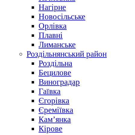
Нагірне
Новосільське
Орлівка
Плавні
Лиманське
Роздільнянський район
Роздільна
Бецилове
Виноградар
Гаївка
Єгорівка
Єреміївка
Кам’янка
Кірове