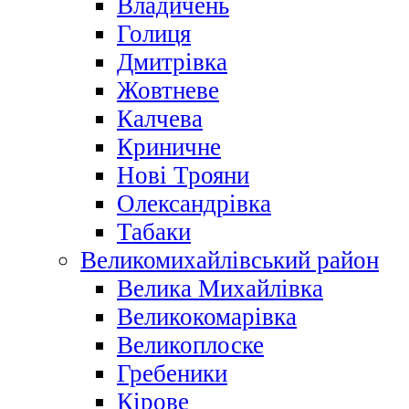
Владичень
Голиця
Дмитрівка
Жовтневе
Калчева
Криничне
Нові Трояни
Олександрівка
Табаки
Великомихайлівський район
Велика Михайлівка
Великокомарівка
Великоплоске
Гребеники
Кірове