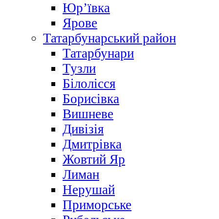
Юр’ївка
Ярове
Татарбунарський район
Татарбунари
Тузли
Білолісся
Борисівка
Вишневе
Дивізія
Дмитрівка
Жовтий Яр
Лиман
Нерушай
Приморське