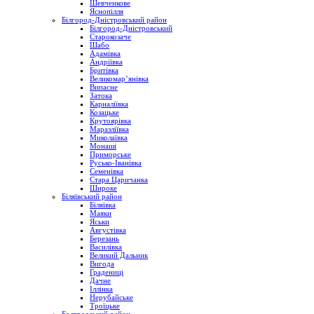
Шевченкове
Яснопілля
Білгород-Дністровський район
Білгород-Дністровський
Старокозаче
Шабо
Адамівка
Андріївка
Бритівка
Великомар’янівка
Випасне
Затока
Карналіївка
Козацьке
Крутоярівка
Маразліївка
Миколаївка
Монаші
Приморське
Русько-Іванівка
Семенівка
Стара Царичанка
Широке
Біляївський район
Біляївка
Маяки
Яськи
Августівка
Березань
Василівка
Великий Дальник
Вигода
Градениці
Дачне
Іллінка
Нерубайське
Троїцьке