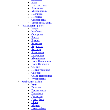
Білка
Джугастрове
Конопляне
Михайлопіль
Павлинка
Петрівка
Северинівка
Червонозам’янка
Ізмаїльський район
Ізмаїл
Кам’янка
Суворове
Багате
Броска
Каланчак
Кирнички
Кислиця
Комишівка
Лощинівка
Муравлівка
Нова Некрасівка
Нова Покровка
Озерне
Першотравневе
Саф’яни
Стара Некрасівка
Утконосівка
Кілійський район
Кілія
Вилкове
Приморське
Василівка
Десантне
Дмитрівка
Ліски
Мирне
Новоселівка