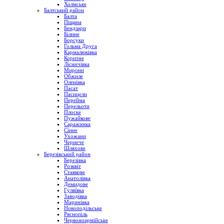
Холмське
Балтський район
Балта
Піщана
Бендзари
Білине
Борсуки
Гольма Друга
Кармалюківка
Коритне
Лісничівка
Мирони
Обжиле
Оленівка
Пасат
Пасицели
Перейма
Перельоти
Плоске
Пужайкове
Саражинка
Сінне
Ухожани
Чернече
Шляхове
Березівський район
Березівка
Розквіт
Ставкове
Анатолівка
Демидове
Гуляївка
Заводівка
Маринівка
Новоподільське
Ряснопіль
Червоноармійське