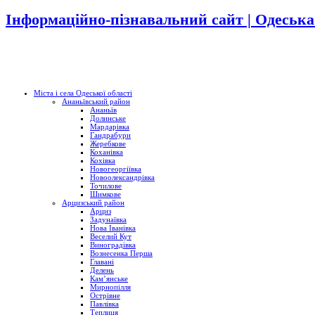
Інформаційно-пізнавальний сайт | Одеська
Міста і села Одеської області
Ананьївський район
Ананьїв
Долинське
Мардарівка
Гандрабури
Жеребкове
Коханівка
Кохівка
Новогеоргіївка
Новоолександрівка
Точилове
Шимкове
Арцизський район
Арциз
Задунаївка
Нова Іванівка
Веселий Кут
Виноградівка
Вознесенка Перша
Главані
Делень
Кам’янське
Мирнопілля
Острівне
Павлівка
Теплиця