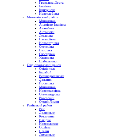
Гвоздавка Друга
Іванівка
Кричунове
Новокарбівка
Миколаївський район
Миколаївка
Андрієво-Іванівка
Ананьївка
Антонюки
Левадівка
Настасіївка
Новопетрівка
Олексіївка
Петрівка
Скосарівка
Ульяновка
Шабельники
Овідіопольський район
Овідіополь
Барабой
Великодолинське
Дальник
Йосипівка
Миколаївка
Новоградківка
Олександрівка
Роксолани
Сухий Лиман
Реніїський район
Рені
Долинське
Котловина
Нагірне
Новосільське
Орлівка
Плавні
Лиманське