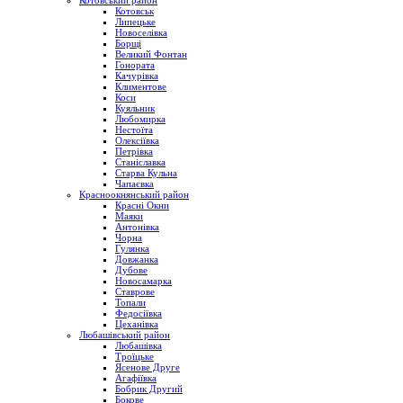
Котовський район
Котовськ
Липецьке
Новоселівка
Борщі
Великий Фонтан
Гонората
Качурівка
Климентове
Коси
Куяльник
Любомирка
Нестоїта
Олексіївка
Петрівка
Станіславка
Старва Кульна
Чапаєвка
Красноокнянський район
Красні Окни
Маяки
Антонівка
Чорна
Гулянка
Довжанка
Дубове
Новосамарка
Ставрове
Топали
Федосіївка
Цеханівка
Любашівський район
Любашівка
Троїцьке
Ясенове Друге
Агафіївка
Бобрик Другий
Бокове