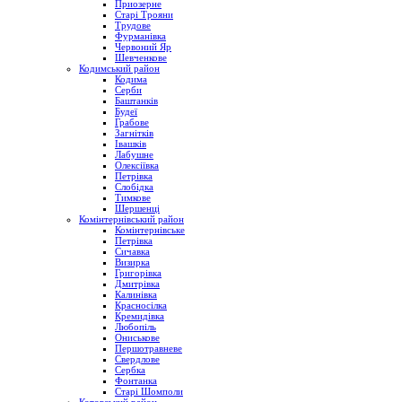
Приозерне
Старі Трояни
Трудове
Фурманівка
Червоний Яр
Шевченкове
Кодимський район
Кодима
Серби
Баштанків
Будеї
Грабове
Загнітків
Івашків
Лабушне
Олексіївка
Петрівка
Слобідка
Тимкове
Шершенці
Комінтернівський район
Комінтернівське
Петрівка
Сичавка
Визирка
Григорівка
Дмитрівка
Калинівка
Красносілка
Кремидівка
Любопіль
Ониськове
Першотравневе
Свердлове
Сербка
Фонтанка
Старі Шомполи