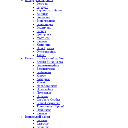
Болградський район
Болград
Городнє
Червоноармійське
Баннівка
Василівка
Виноградівка
Виноградне
Владичень
Голиця
Дмитрівка
Жовтневе
Калчева
Криничне
Нові Трояни
Олександрівка
Табаки
Великомихайлівський район
Велика Михайлівка
Великокомарівка
Великоплоске
Гребеники
Кірове
Комарівка
Мигаї
Новоборисівка
Новоселівка
Петрівське
Полезне
Слов’яно-Сербка
Соше-Острівське
Тростянець Перший
Цебрикове
Чапаєве
Іванівський район
Іванівка
Благоєве
Баранове