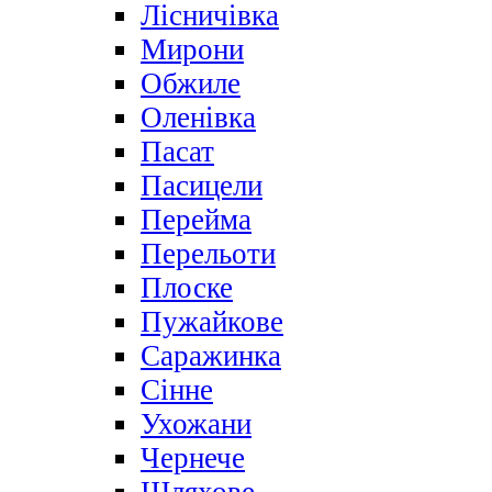
Лісничівка
Мирони
Обжиле
Оленівка
Пасат
Пасицели
Перейма
Перельоти
Плоске
Пужайкове
Саражинка
Сінне
Ухожани
Чернече