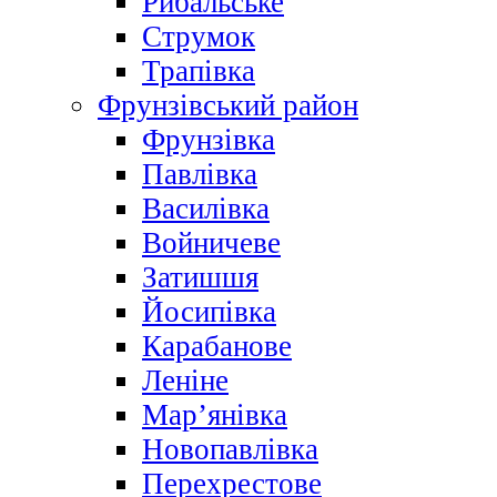
Рибальське
Струмок
Трапівка
Фрунзівський район
Фрунзівка
Павлівка
Василівка
Войничеве
Затишшя
Йосипівка
Карабанове
Леніне
Мар’янівка
Новопавлівка
Перехрестове