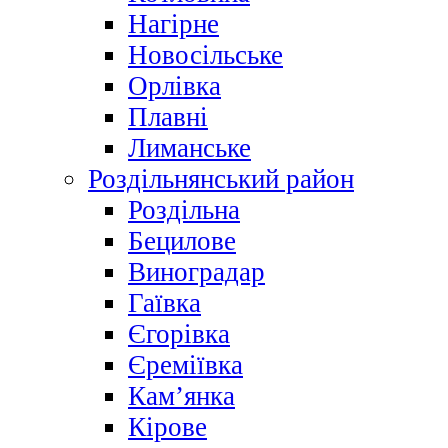
Нагірне
Новосільське
Орлівка
Плавні
Лиманське
Роздільнянський район
Роздільна
Бецилове
Виноградар
Гаївка
Єгорівка
Єреміївка
Кам’янка
Кірове