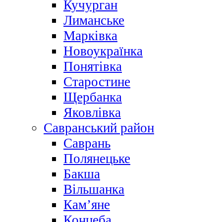
Кучурган
Лиманське
Марківка
Новоукраїнка
Понятівка
Старостине
Щербанка
Яковлівка
Савранський район
Саврань
Полянецьке
Бакша
Вільшанка
Кам’яне
Концеба