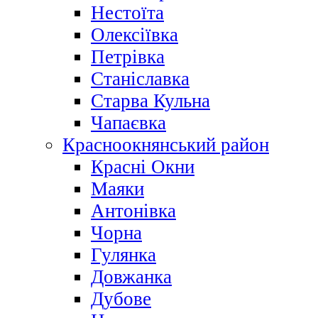
Нестоїта
Олексіївка
Петрівка
Станіславка
Старва Кульна
Чапаєвка
Красноокнянський район
Красні Окни
Маяки
Антонівка
Чорна
Гулянка
Довжанка
Дубове