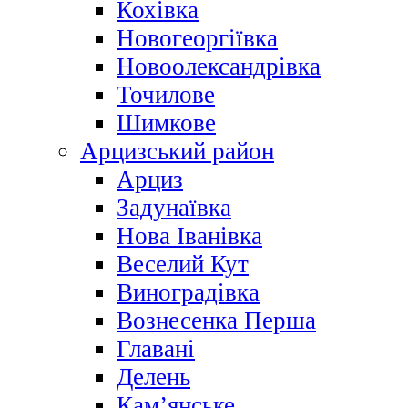
Кохівка
Новогеоргіївка
Новоолександрівка
Точилове
Шимкове
Арцизський район
Арциз
Задунаївка
Нова Іванівка
Веселий Кут
Виноградівка
Вознесенка Перша
Главані
Делень
Кам’янське