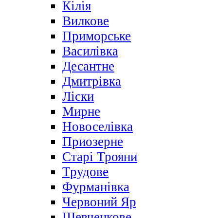
Кілія
Вилкове
Приморське
Василівка
Десантне
Дмитрівка
Ліски
Мирне
Новоселівка
Приозерне
Старі Трояни
Трудове
Фурманівка
Червоний Яр
Шевченкове