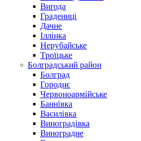
Вигода
Градениці
Дачне
Іллінка
Нерубайське
Троїцьке
Болградський район
Болград
Городнє
Червоноармійське
Баннівка
Василівка
Виноградівка
Виноградне