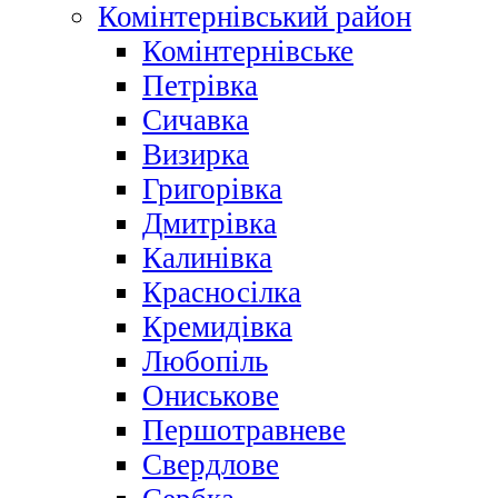
Комінтернівський район
Комінтернівське
Петрівка
Сичавка
Визирка
Григорівка
Дмитрівка
Калинівка
Красносілка
Кремидівка
Любопіль
Ониськове
Першотравневе
Свердлове