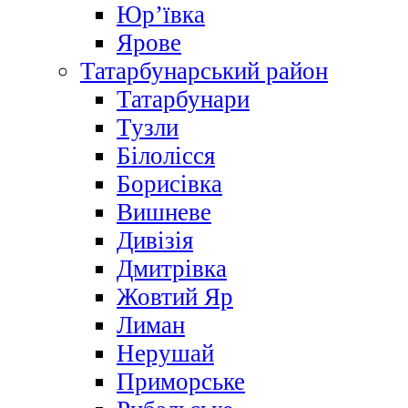
Юр’ївка
Ярове
Татарбунарський район
Татарбунари
Тузли
Білолісся
Борисівка
Вишневе
Дивізія
Дмитрівка
Жовтий Яр
Лиман
Нерушай
Приморське