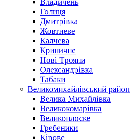
Владичень
Голиця
Дмитрівка
Жовтневе
Калчева
Криничне
Нові Трояни
Олександрівка
Табаки
Великомихайлівський район
Велика Михайлівка
Великокомарівка
Великоплоске
Гребеники
Кірове