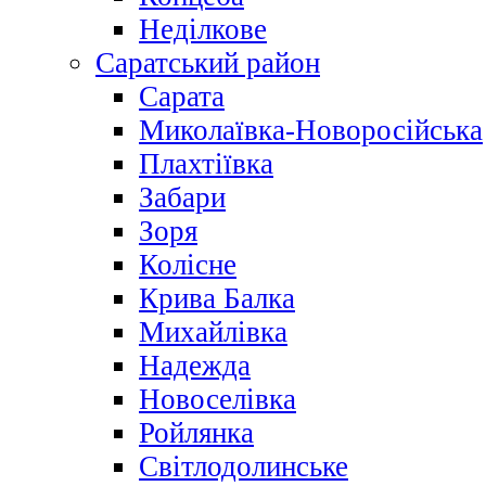
Неділкове
Саратський район
Сарата
Миколаївка-Новоросійська
Плахтіївка
Забари
Зоря
Колісне
Крива Балка
Михайлівка
Надежда
Новоселівка
Ройлянка
Світлодолинське