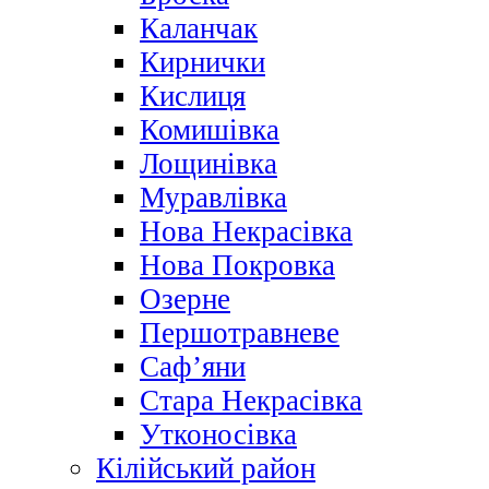
Каланчак
Кирнички
Кислиця
Комишівка
Лощинівка
Муравлівка
Нова Некрасівка
Нова Покровка
Озерне
Першотравневе
Саф’яни
Стара Некрасівка
Утконосівка
Кілійський район