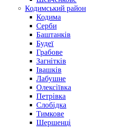
Кодимський район
Кодима
Серби
Баштанків
Будеї
Грабове
Загнітків
Івашків
Лабушне
Олексіївка
Петрівка
Слобідка
Тимкове
Шершенці