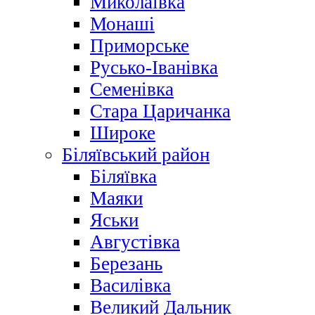
Миколаївка
Монаші
Приморське
Русько-Іванівка
Семенівка
Стара Царичанка
Широке
Біляївський район
Біляївка
Маяки
Яськи
Августівка
Березань
Василівка
Великий Дальник