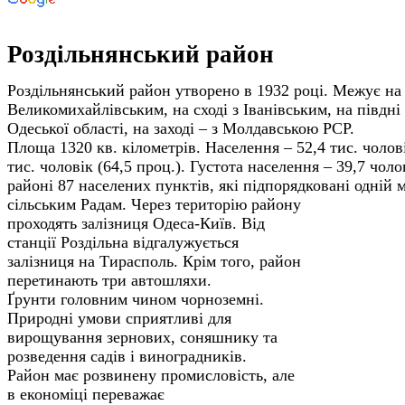
Роздільнянський район
Роздільнянський район утворено в 1932 році. Межує на 
Великомихайлівським, на сході з Іванівським, на півдні
Одеської області, на заході – з Молдавською РСР.
Площа 1320 кв. кілометрів. Населення – 52,4 тис. чоловік
тис. чоловік (64,5 проц.). Густота населення – 39,7 чоло
районі 87 населених пунктів, які підпорядковані одній м
сільським Радам.
Через територію району
проходять залізниця Одеса-Київ. Від
станції Роздільна відгалужується
залізниця на Тирасполь. Крім того, район
перетинають три автошляхи.
Ґрунти головним чином чорноземні.
Природні умови сприятливі для
вирощування зернових, соняшнику та
розведення садів і виноградників.
Район має розвинену промисловість, але
в економіці переважає