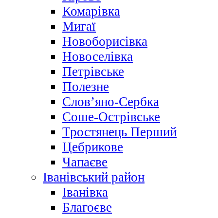
Комарівка
Мигаї
Новоборисівка
Новоселівка
Петрівське
Полезне
Слов’яно-Сербка
Соше-Острівське
Тростянець Перший
Цебрикове
Чапаєве
Іванівський район
Іванівка
Благоєве