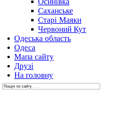
Осинівка
Саханське
Старі Маяки
Червоний Кут
Одеська область
Одеса
Мапа сайту
Друзі
На головну