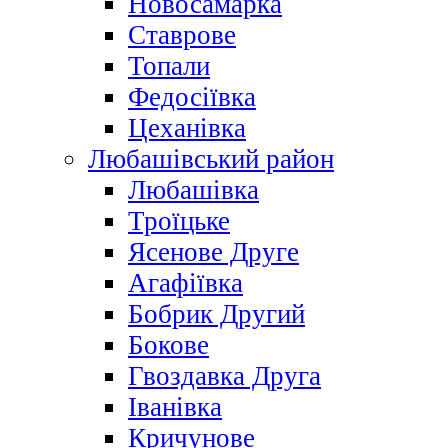
Новосамарка
Ставрове
Топали
Федосіївка
Цеханівка
Любашівський район
Любашівка
Троїцьке
Ясенове Друге
Агафіївка
Бобрик Другий
Бокове
Гвоздавка Друга
Іванівка
Кричунове