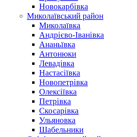
Новокарбівка
Миколаївський район
Миколаївка
Андрієво-Іванівка
Ананьївка
Антонюки
Левадівка
Настасіївка
Новопетрівка
Олексіївка
Петрівка
Скосарівка
Ульяновка
Шабельники