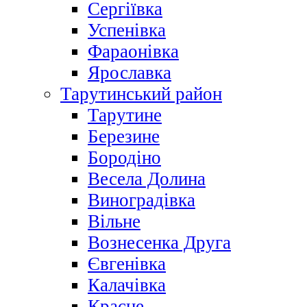
Сергіївка
Успенівка
Фараонівка
Ярославка
Тарутинський район
Тарутине
Березине
Бородіно
Весела Долина
Виноградівка
Вільне
Вознесенка Друга
Євгенівка
Калачівка
Красне