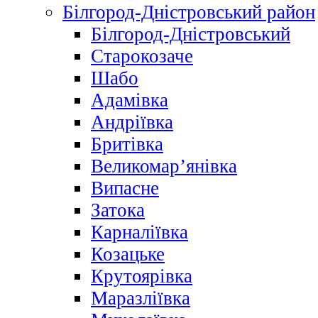
Білгород-Дністровський район
Білгород-Дністровський
Старокозаче
Шабо
Адамівка
Андріївка
Бритівка
Великомар’янівка
Випасне
Затока
Карналіївка
Козацьке
Крутоярівка
Маразліївка