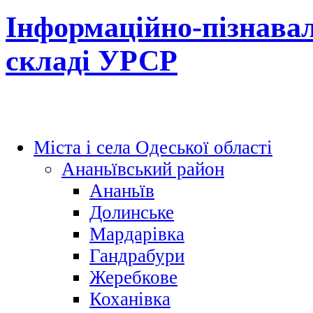
Інформаційно-пізнавал
складі УРСР
Міста і села Одеської області
Ананьївський район
Ананьїв
Долинське
Мардарівка
Гандрабури
Жеребкове
Коханівка