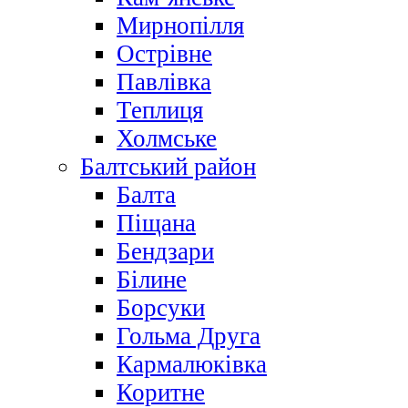
Мирнопілля
Острівне
Павлівка
Теплиця
Холмське
Балтський район
Балта
Піщана
Бендзари
Білине
Борсуки
Гольма Друга
Кармалюківка
Коритне