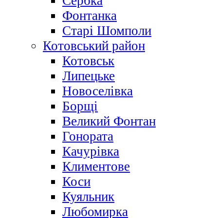
Сербка
Фонтанка
Старі Шомполи
Котовський район
Котовськ
Липецьке
Новоселівка
Борщі
Великий Фонтан
Гонората
Качурівка
Климентове
Коси
Куяльник
Любомирка