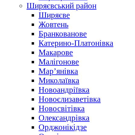
Ширяєвський район
Ширяєве
Жовтень
Бранкованове
Катерино-Платонівка
Макарове
Малігонове
Мар’янівка
Миколаївка
Новоандріївка
Новоєлизаветівка
Новосвітівка
Олександрівка
Орджонікідзе