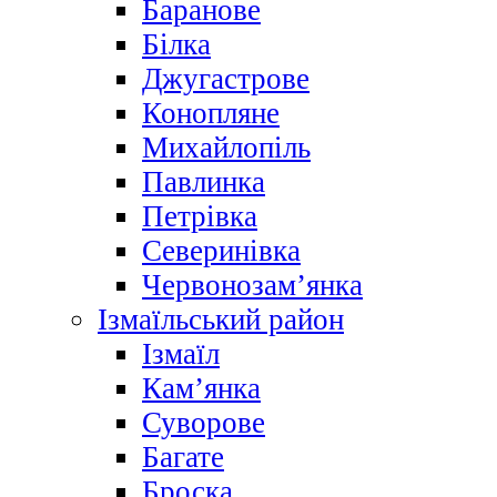
Баранове
Білка
Джугастрове
Конопляне
Михайлопіль
Павлинка
Петрівка
Северинівка
Червонозам’янка
Ізмаїльський район
Ізмаїл
Кам’янка
Суворове
Багате
Броска