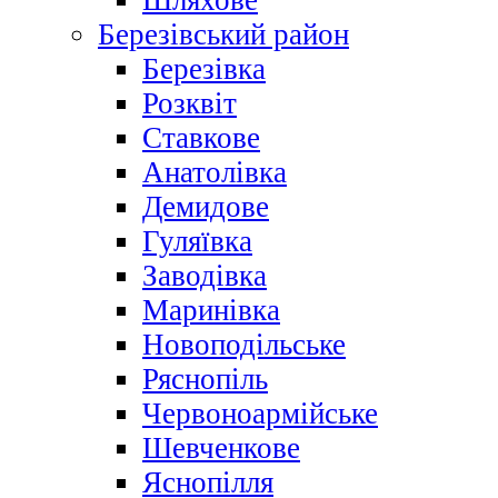
Шляхове
Березівський район
Березівка
Розквіт
Ставкове
Анатолівка
Демидове
Гуляївка
Заводівка
Маринівка
Новоподільське
Ряснопіль
Червоноармійське
Шевченкове
Яснопілля