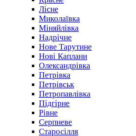
Лісне
Миколаївка
Міняйлівка
Надрічне
Нове Тарутине
Нові Каплани
Олександрівка
Петрівка
Петрівськ
Петропавлівка
Підгірне
Рівне
Серпневе
Старосілля