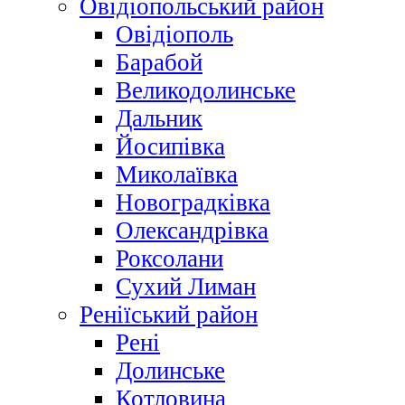
Овідіопольський район
Овідіополь
Барабой
Великодолинське
Дальник
Йосипівка
Миколаївка
Новоградківка
Олександрівка
Роксолани
Сухий Лиман
Реніїський район
Рені
Долинське
Котловина