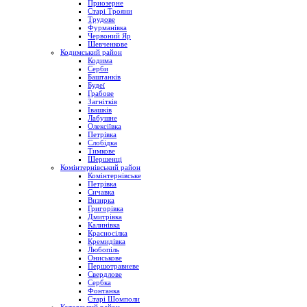
Приозерне
Старі Трояни
Трудове
Фурманівка
Червоний Яр
Шевченкове
Кодимський район
Кодима
Серби
Баштанків
Будеї
Грабове
Загнітків
Івашків
Лабушне
Олексіївка
Петрівка
Слобідка
Тимкове
Шершенці
Комінтернівський район
Комінтернівське
Петрівка
Сичавка
Визирка
Григорівка
Дмитрівка
Калинівка
Красносілка
Кремидівка
Любопіль
Ониськове
Першотравневе
Свердлове
Сербка
Фонтанка
Старі Шомполи