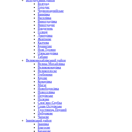
Болградський район
Болград
Городнє
Червоноармійське
Баннівка
Василівка
Виноградівка
Виноградне
Владичень
Голиця
Дмитрівка
Жовтневе
Калчева
Криничне
Нові Трояни
Олександрівка
Табаки
Великомихайлівський район
Велика Михайлівка
Великокомарівка
Великоплоске
Гребеники
Кірове
Комарівка
Мигаї
Новоборисівка
Новоселівка
Петрівське
Полезне
Слов’яно-Сербка
Соше-Острівське
Тростянець Перший
Цебрикове
Чапаєве
Іванівський район
Іванівка
Благоєве
Баранове