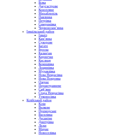
Білка
Джугастрове
Конопляне
Михайлопіль
Павлинка
Петрівка
Северинівка
Червонозам’янка
Ізмаїльський район
Ізмаїл
Кам’янка
Суворове
Багате
Броска
Каланчак
Кирнички
Кислиця
Комишівка
Лощинівка
Муравлівка
Нова Некрасівка
Нова Покровка
Озерне
Першотравневе
Саф’яни
Стара Некрасівка
Утконосівка
Кілійський район
Кілія
Вилкове
Приморське
Василівка
Десантне
Дмитрівка
Ліски
Мирне
Новоселівка