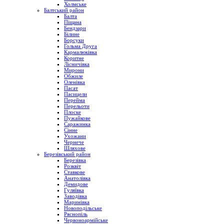
Холмське
Балтський район
Балта
Піщана
Бендзари
Білине
Борсуки
Гольма Друга
Кармалюківка
Коритне
Лісничівка
Мирони
Обжиле
Оленівка
Пасат
Пасицели
Перейма
Перельоти
Плоске
Пужайкове
Саражинка
Сінне
Ухожани
Чернече
Шляхове
Березівський район
Березівка
Розквіт
Ставкове
Анатолівка
Демидове
Гуляївка
Заводівка
Маринівка
Новоподільське
Ряснопіль
Червоноармійське