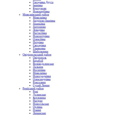
Гвоздавка Друга
Іванівка
Кричунове
Новокарбівка
Миколаївський район
Миколаївка
Андрієво-Іванівка
Ананьївка
Антонюки
Левадівка
Настасіївка
Новопетрівка
Олексіївка
Петрівка
Скосарівка
Ульяновка
Шабельники
Овідіопольський район
Овідіополь
Барабой
Великодолинське
Дальник
Йосипівка
Миколаївка
Новоградківка
Олександрівка
Роксолани
Сухий Лиман
Реніїський район
Рені
Долинське
Котловина
Нагірне
Новосільське
Орлівка
Плавні
Лиманське