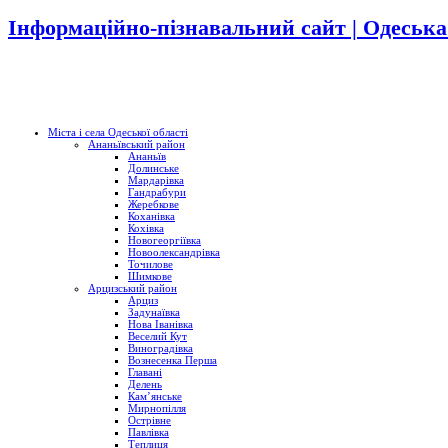
Інформаційно-пізнавальний сайт | Одеська
Міста і села Одеської області
Ананьївський район
Ананьїв
Долинське
Мардарівка
Гандрабури
Жеребкове
Коханівка
Кохівка
Новогеоргіївка
Новоолександрівка
Точилове
Шимкове
Арцизський район
Арциз
Задунаївка
Нова Іванівка
Веселий Кут
Виноградівка
Вознесенка Перша
Главані
Делень
Кам’янське
Мирнопілля
Острівне
Павлівка
Теплиця