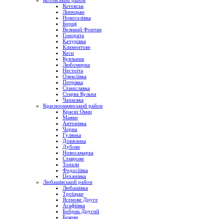
Котовський район
Котовськ
Липецьке
Новоселівка
Борщі
Великий Фонтан
Гонората
Качурівка
Климентове
Коси
Куяльник
Любомирка
Нестоїта
Олексіївка
Петрівка
Станіславка
Старва Кульна
Чапаєвка
Красноокнянський район
Красні Окни
Маяки
Антонівка
Чорна
Гулянка
Довжанка
Дубове
Новосамарка
Ставрове
Топали
Федосіївка
Цеханівка
Любашівський район
Любашівка
Троїцьке
Ясенове Друге
Агафіївка
Бобрик Другий
Бокове