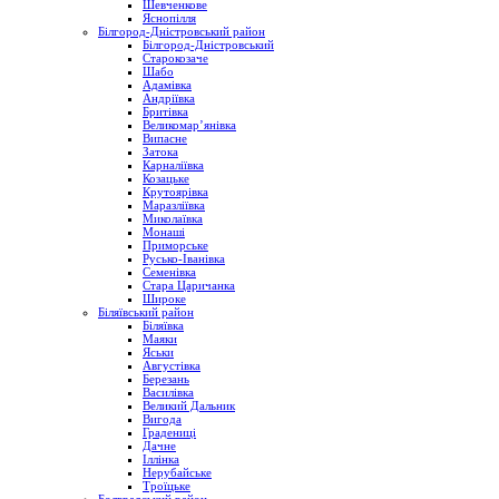
Шевченкове
Яснопілля
Білгород-Дністровський район
Білгород-Дністровський
Старокозаче
Шабо
Адамівка
Андріївка
Бритівка
Великомар’янівка
Випасне
Затока
Карналіївка
Козацьке
Крутоярівка
Маразліївка
Миколаївка
Монаші
Приморське
Русько-Іванівка
Семенівка
Стара Царичанка
Широке
Біляївський район
Біляївка
Маяки
Яськи
Августівка
Березань
Василівка
Великий Дальник
Вигода
Градениці
Дачне
Іллінка
Нерубайське
Троїцьке