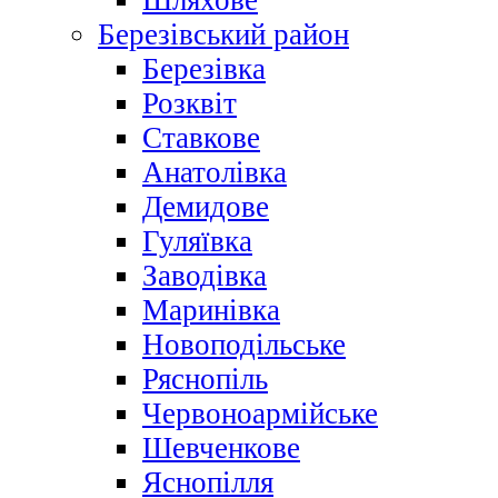
Шляхове
Березівський район
Березівка
Розквіт
Ставкове
Анатолівка
Демидове
Гуляївка
Заводівка
Маринівка
Новоподільське
Ряснопіль
Червоноармійське
Шевченкове
Яснопілля