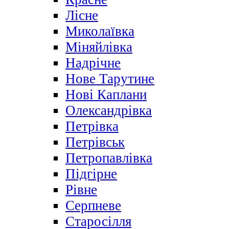
Лісне
Миколаївка
Міняйлівка
Надрічне
Нове Тарутине
Нові Каплани
Олександрівка
Петрівка
Петрівськ
Петропавлівка
Підгірне
Рівне
Серпневе
Старосілля