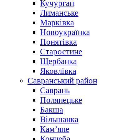
Кучурган
Лиманське
Марківка
Новоукраїнка
Понятівка
Старостине
Щербанка
Яковлівка
Савранський район
Саврань
Полянецьке
Бакша
Вільшанка
Кам’яне
Концеба