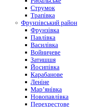
Рибальське
Струмок
Трапівка
Фрунзівський район
Фрунзівка
Павлівка
Василівка
Войничеве
Затишшя
Йосипівка
Карабанове
Леніне
Мар’янівка
Новопавлівка
Перехрестове