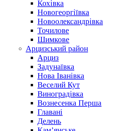
Кохівка
Новогеоргіївка
Новоолександрівка
Точилове
Шимкове
Арцизський район
Арциз
Задунаївка
Нова Іванівка
Веселий Кут
Виноградівка
Вознесенка Перша
Главані
Делень
Кам’янське