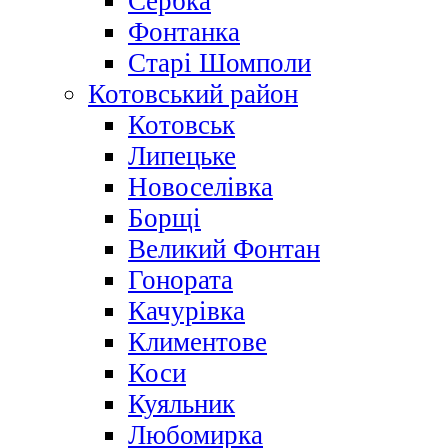
Сербка
Фонтанка
Старі Шомполи
Котовський район
Котовськ
Липецьке
Новоселівка
Борщі
Великий Фонтан
Гонората
Качурівка
Климентове
Коси
Куяльник
Любомирка