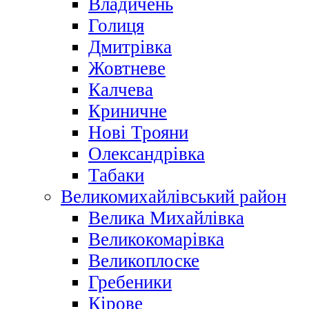
Владичень
Голиця
Дмитрівка
Жовтневе
Калчева
Криничне
Нові Трояни
Олександрівка
Табаки
Великомихайлівський район
Велика Михайлівка
Великокомарівка
Великоплоске
Гребеники
Кірове