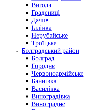
Вигода
Градениці
Дачне
Іллінка
Нерубайське
Троїцьке
Болградський район
Болград
Городнє
Червоноармійське
Баннівка
Василівка
Виноградівка
Виноградне