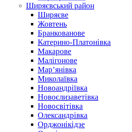
Ширяєвський район
Ширяєве
Жовтень
Бранкованове
Катерино-Платонівка
Макарове
Малігонове
Мар’янівка
Миколаївка
Новоандріївка
Новоєлизаветівка
Новосвітівка
Олександрівка
Орджонікідзе