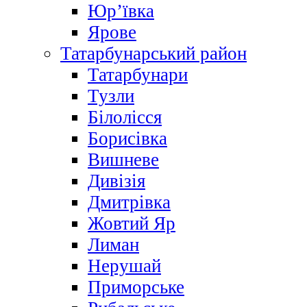
Юр’ївка
Ярове
Татарбунарський район
Татарбунари
Тузли
Білолісся
Борисівка
Вишневе
Дивізія
Дмитрівка
Жовтий Яр
Лиман
Нерушай
Приморське