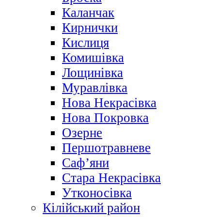
Каланчак
Кирнички
Кислиця
Комишівка
Лощинівка
Муравлівка
Нова Некрасівка
Нова Покровка
Озерне
Першотравневе
Саф’яни
Стара Некрасівка
Утконосівка
Кілійський район