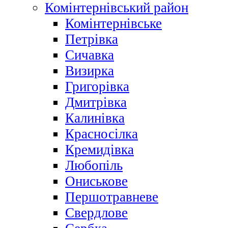
Комінтернівський район
Комінтернівське
Петрівка
Сичавка
Визирка
Григорівка
Дмитрівка
Калинівка
Красносілка
Кремидівка
Любопіль
Ониськове
Першотравневе
Свердлове