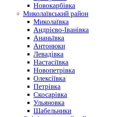
Новокарбівка
Миколаївський район
Миколаївка
Андрієво-Іванівка
Ананьївка
Антонюки
Левадівка
Настасіївка
Новопетрівка
Олексіївка
Петрівка
Скосарівка
Ульяновка
Шабельники