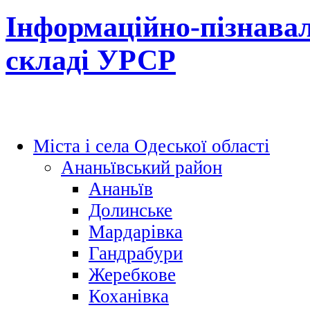
Інформаційно-пізнавал
складі УРСР
Міста і села Одеської області
Ананьївський район
Ананьїв
Долинське
Мардарівка
Гандрабури
Жеребкове
Коханівка