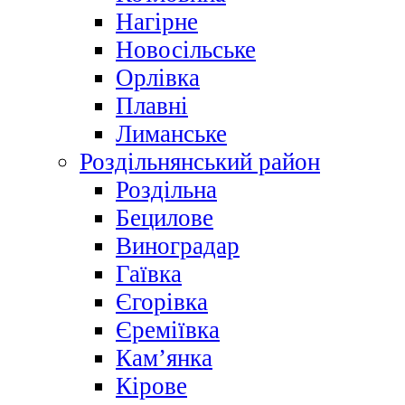
Нагірне
Новосільське
Орлівка
Плавні
Лиманське
Роздільнянський район
Роздільна
Бецилове
Виноградар
Гаївка
Єгорівка
Єреміївка
Кам’янка
Кірове