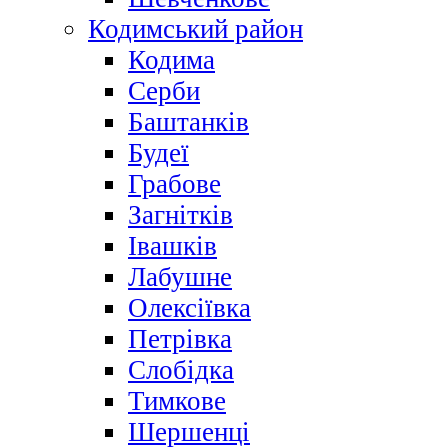
Кодимський район
Кодима
Серби
Баштанків
Будеї
Грабове
Загнітків
Івашків
Лабушне
Олексіївка
Петрівка
Слобідка
Тимкове
Шершенці