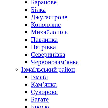
Баранове
Білка
Джугастрове
Конопляне
Михайлопіль
Павлинка
Петрівка
Северинівка
Червонозам’янка
Ізмаїльський район
Ізмаїл
Кам’янка
Суворове
Багате
Броска