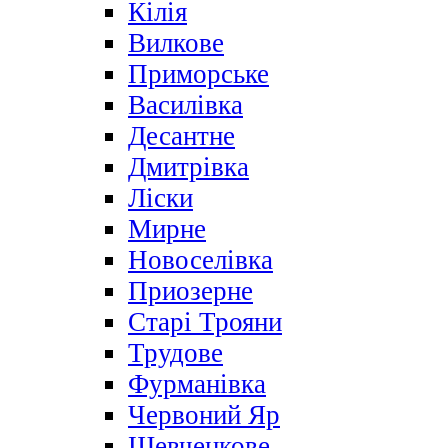
Кілія
Вилкове
Приморське
Василівка
Десантне
Дмитрівка
Ліски
Мирне
Новоселівка
Приозерне
Старі Трояни
Трудове
Фурманівка
Червоний Яр
Шевченкове