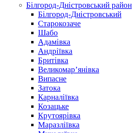
Білгород-Дністровський район
Білгород-Дністровський
Старокозаче
Шабо
Адамівка
Андріївка
Бритівка
Великомар’янівка
Випасне
Затока
Карналіївка
Козацьке
Крутоярівка
Маразліївка