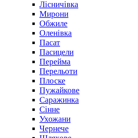
Лісничівка
Мирони
Обжиле
Оленівка
Пасат
Пасицели
Перейма
Перельоти
Плоске
Пужайкове
Саражинка
Сінне
Ухожани
Чернече