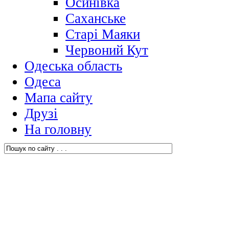
Осинівка
Саханське
Старі Маяки
Червоний Кут
Одеська область
Одеса
Мапа сайту
Друзі
На головну