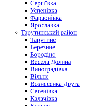
Сергіївка
Успенівка
Фараонівка
Ярославка
Тарутинський район
Тарутине
Березине
Бородіно
Весела Долина
Виноградівка
Вільне
Вознесенка Друга
Євгенівка
Калачівка
Красне