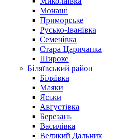
Миколаївка
Монаші
Приморське
Русько-Іванівка
Семенівка
Стара Царичанка
Широке
Біляївський район
Біляївка
Маяки
Яськи
Августівка
Березань
Василівка
Великий Дальник