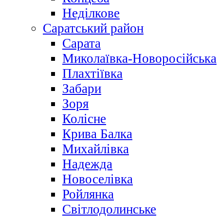
Неділкове
Саратський район
Сарата
Миколаївка-Новоросійська
Плахтіївка
Забари
Зоря
Колісне
Крива Балка
Михайлівка
Надежда
Новоселівка
Ройлянка
Світлодолинське