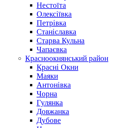
Нестоїта
Олексіївка
Петрівка
Станіславка
Старва Кульна
Чапаєвка
Красноокнянський район
Красні Окни
Маяки
Антонівка
Чорна
Гулянка
Довжанка
Дубове