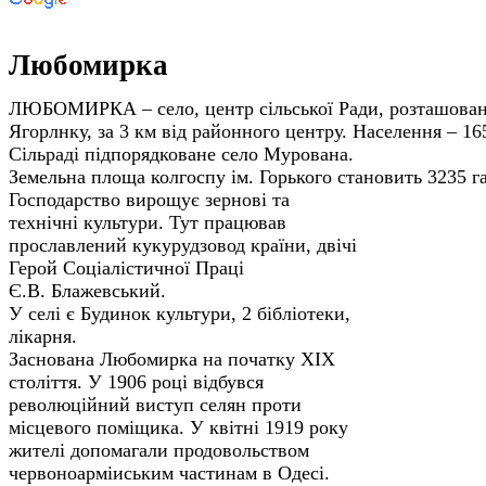
Любомирка
ЛЮБОМИРКА – село, центр сільської Ради, розташован
Ягорлнку, за 3 км від районного центру. Населення – 165
Сільраді підпорядковане село Мурована.
Земельна площа колгоспу ім. Горького стано­вить 3235 га,
Господарство вирощує зернові та
технічні культури. Тут працював
прославлений кукурудзовод країни, двічі
Герой Соціалістичної Праці
Є.В. Блажевський.
У селі є Будинок культури, 2 бібліотеки,
лікарня.
Заснована Любомирка на початку ХІХ
століття. У 1906 році відбувся
революційний виступ селян проти
місцевого поміщика. У квітні 1919 року
жителі допомагали продовольством
червоноарміиським частинам в Одесі.