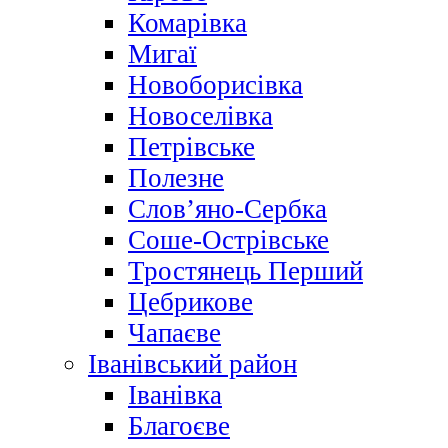
Комарівка
Мигаї
Новоборисівка
Новоселівка
Петрівське
Полезне
Слов’яно-Сербка
Соше-Острівське
Тростянець Перший
Цебрикове
Чапаєве
Іванівський район
Іванівка
Благоєве