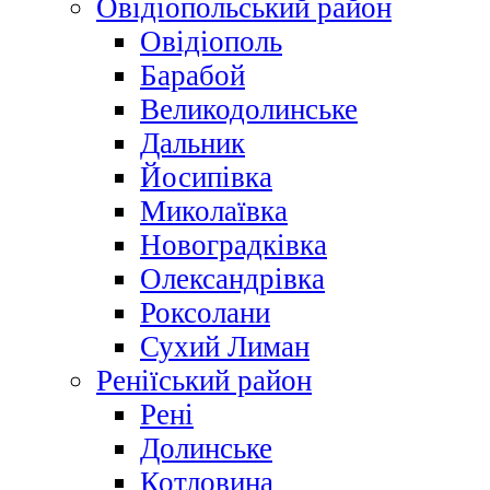
Овідіопольський район
Овідіополь
Барабой
Великодолинське
Дальник
Йосипівка
Миколаївка
Новоградківка
Олександрівка
Роксолани
Сухий Лиман
Реніїський район
Рені
Долинське
Котловина