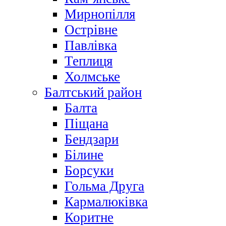
Мирнопілля
Острівне
Павлівка
Теплиця
Холмське
Балтський район
Балта
Піщана
Бендзари
Білине
Борсуки
Гольма Друга
Кармалюківка
Коритне