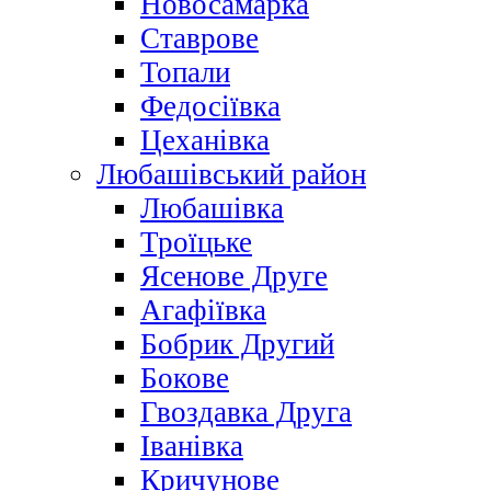
Новосамарка
Ставрове
Топали
Федосіївка
Цеханівка
Любашівський район
Любашівка
Троїцьке
Ясенове Друге
Агафіївка
Бобрик Другий
Бокове
Гвоздавка Друга
Іванівка
Кричунове