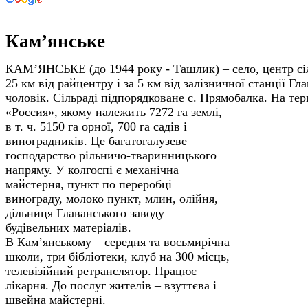
Кам’янське
КАМ’ЯНСЬКЕ (до 1944 року - Ташлик) – село, центр сіл
25 км від райцентру і за 5 км від залізничної станції Гл
чоловік. Сільраді підпорядковане с. Прямобалка.
На тер
«Россия», якому належить 7272 га землі,
в т. ч. 5150 га орної, 700 га садів і
виноградників. Це багатогалузеве
господарство рільничо-тваринницького
напряму. У колгоспі є механічна
майстерня, пункт по переробці
винограду, молоко пункт, млин, олійня,
дільниця Главанського заводу
будівельних матеріалів.
В Кам’янському – середня та восьмирічна
школи, три бібліотеки, клуб на 300 місць,
телевізійний ретранслятор. Працює
лікарня. До послуг жителів – взуттєва і
швейна майстерні.