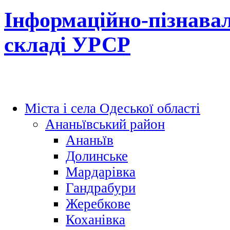
Інформаційно-пізнавал
складі УРСР
Міста і села Одеської області
Ананьївський район
Ананьїв
Долинське
Мардарівка
Гандрабури
Жеребкове
Коханівка