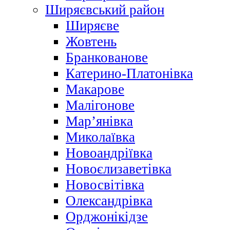
Ширяєвський район
Ширяєве
Жовтень
Бранкованове
Катерино-Платонівка
Макарове
Малігонове
Мар’янівка
Миколаївка
Новоандріївка
Новоєлизаветівка
Новосвітівка
Олександрівка
Орджонікідзе