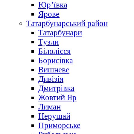
Юр’ївка
Ярове
Татарбунарський район
Татарбунари
Тузли
Білолісся
Борисівка
Вишневе
Дивізія
Дмитрівка
Жовтий Яр
Лиман
Нерушай
Приморське