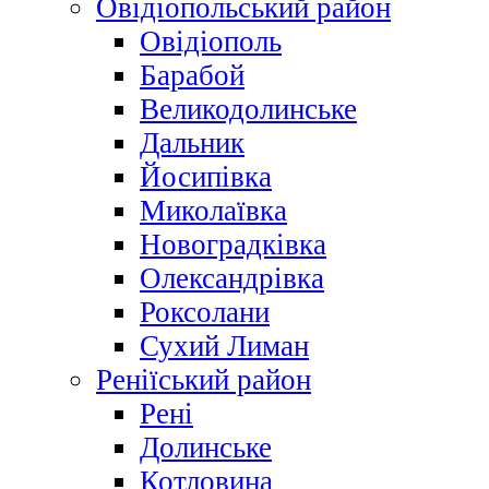
Овідіопольський район
Овідіополь
Барабой
Великодолинське
Дальник
Йосипівка
Миколаївка
Новоградківка
Олександрівка
Роксолани
Сухий Лиман
Реніїський район
Рені
Долинське
Котловина