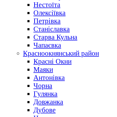
Нестоїта
Олексіївка
Петрівка
Станіславка
Старва Кульна
Чапаєвка
Красноокнянський район
Красні Окни
Маяки
Антонівка
Чорна
Гулянка
Довжанка
Дубове