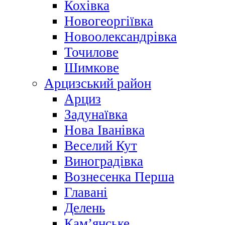
Кохівка
Новогеоргіївка
Новоолександрівка
Точилове
Шимкове
Арцизський район
Арциз
Задунаївка
Нова Іванівка
Веселий Кут
Виноградівка
Вознесенка Перша
Главані
Делень
Кам’янське