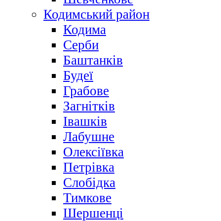
Кодимський район
Кодима
Серби
Баштанків
Будеї
Грабове
Загнітків
Івашків
Лабушне
Олексіївка
Петрівка
Слобідка
Тимкове
Шершенці