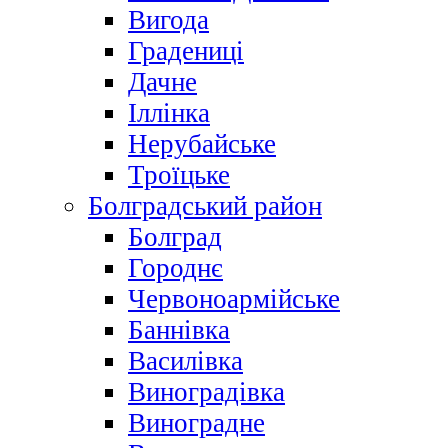
Вигода
Градениці
Дачне
Іллінка
Нерубайське
Троїцьке
Болградський район
Болград
Городнє
Червоноармійське
Баннівка
Василівка
Виноградівка
Виноградне