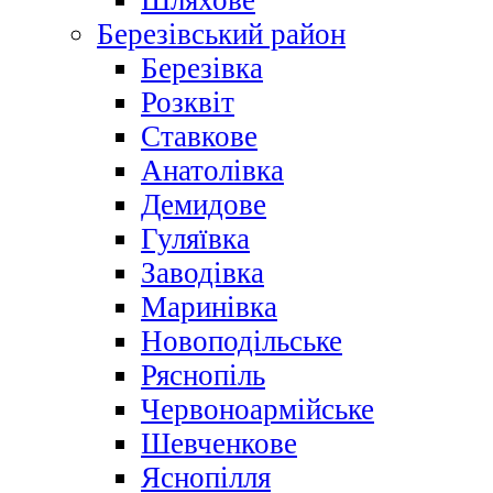
Шляхове
Березівський район
Березівка
Розквіт
Ставкове
Анатолівка
Демидове
Гуляївка
Заводівка
Маринівка
Новоподільське
Ряснопіль
Червоноармійське
Шевченкове
Яснопілля