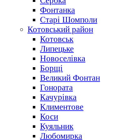
Сербка
Фонтанка
Старі Шомполи
Котовський район
Котовськ
Липецьке
Новоселівка
Борщі
Великий Фонтан
Гонората
Качурівка
Климентове
Коси
Куяльник
Любомирка