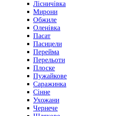
Лісничівка
Мирони
Обжиле
Оленівка
Пасат
Пасицели
Перейма
Перельоти
Плоске
Пужайкове
Саражинка
Сінне
Ухожани
Чернече