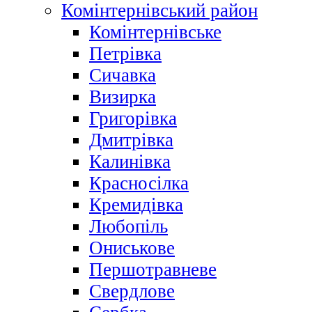
Комінтернівський район
Комінтернівське
Петрівка
Сичавка
Визирка
Григорівка
Дмитрівка
Калинівка
Красносілка
Кремидівка
Любопіль
Ониськове
Першотравневе
Свердлове