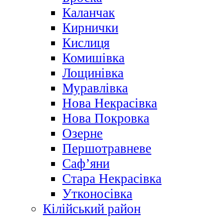
Каланчак
Кирнички
Кислиця
Комишівка
Лощинівка
Муравлівка
Нова Некрасівка
Нова Покровка
Озерне
Першотравневе
Саф’яни
Стара Некрасівка
Утконосівка
Кілійський район