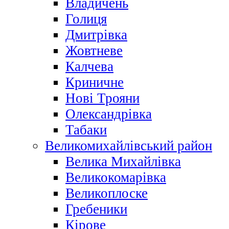
Владичень
Голиця
Дмитрівка
Жовтневе
Калчева
Криничне
Нові Трояни
Олександрівка
Табаки
Великомихайлівський район
Велика Михайлівка
Великокомарівка
Великоплоске
Гребеники
Кірове