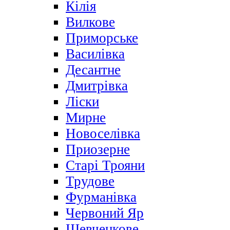
Кілія
Вилкове
Приморське
Василівка
Десантне
Дмитрівка
Ліски
Мирне
Новоселівка
Приозерне
Старі Трояни
Трудове
Фурманівка
Червоний Яр
Шевченкове