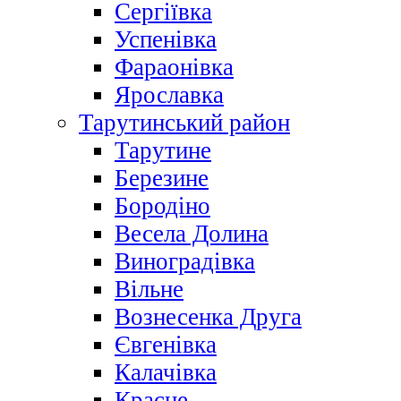
Сергіївка
Успенівка
Фараонівка
Ярославка
Тарутинський район
Тарутине
Березине
Бородіно
Весела Долина
Виноградівка
Вільне
Вознесенка Друга
Євгенівка
Калачівка
Красне