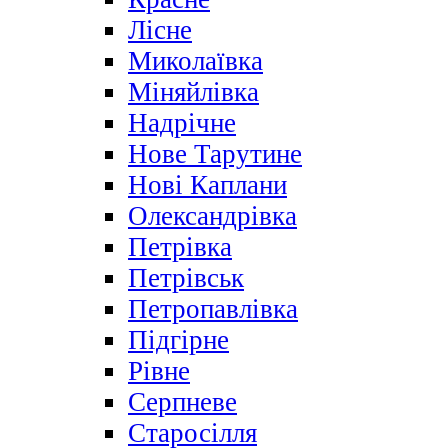
Лісне
Миколаївка
Міняйлівка
Надрічне
Нове Тарутине
Нові Каплани
Олександрівка
Петрівка
Петрівськ
Петропавлівка
Підгірне
Рівне
Серпневе
Старосілля