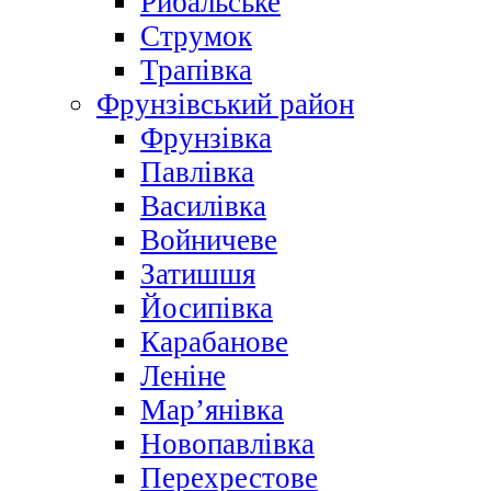
Рибальське
Струмок
Трапівка
Фрунзівський район
Фрунзівка
Павлівка
Василівка
Войничеве
Затишшя
Йосипівка
Карабанове
Леніне
Мар’янівка
Новопавлівка
Перехрестове