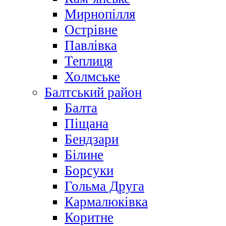
Мирнопілля
Острівне
Павлівка
Теплиця
Холмське
Балтський район
Балта
Піщана
Бендзари
Білине
Борсуки
Гольма Друга
Кармалюківка
Коритне