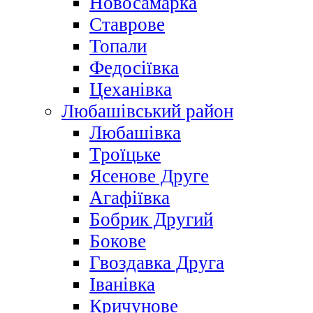
Новосамарка
Ставрове
Топали
Федосіївка
Цеханівка
Любашівський район
Любашівка
Троїцьке
Ясенове Друге
Агафіївка
Бобрик Другий
Бокове
Гвоздавка Друга
Іванівка
Кричунове