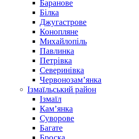
Баранове
Білка
Джугастрове
Конопляне
Михайлопіль
Павлинка
Петрівка
Северинівка
Червонозам’янка
Ізмаїльський район
Ізмаїл
Кам’янка
Суворове
Багате
Броска