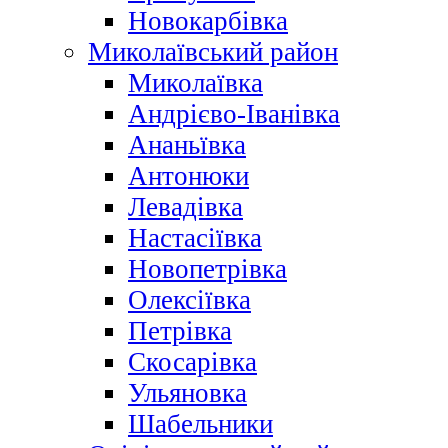
Новокарбівка
Миколаївський район
Миколаївка
Андрієво-Іванівка
Ананьївка
Антонюки
Левадівка
Настасіївка
Новопетрівка
Олексіївка
Петрівка
Скосарівка
Ульяновка
Шабельники