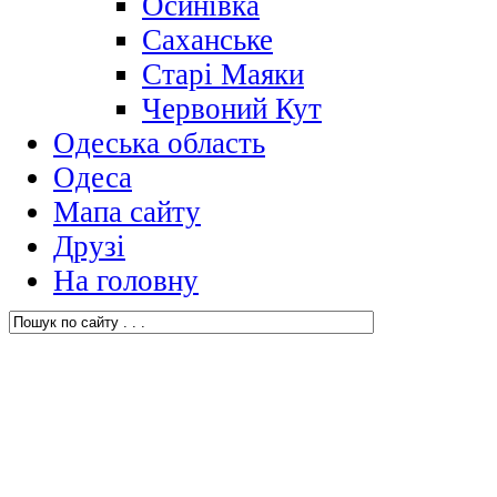
Осинівка
Саханське
Старі Маяки
Червоний Кут
Одеська область
Одеса
Мапа сайту
Друзі
На головну