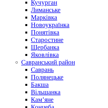
Кучурган
Лиманське
Марківка
Новоукраїнка
Понятівка
Старостине
Щербанка
Яковлівка
Савранський район
Саврань
Полянецьке
Бакша
Вільшанка
Кам’яне
Концеба