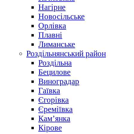
Нагірне
Новосільське
Орлівка
Плавні
Лиманське
Роздільнянський район
Роздільна
Бецилове
Виноградар
Гаївка
Єгорівка
Єреміївка
Кам’янка
Кірове