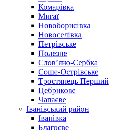
Комарівка
Мигаї
Новоборисівка
Новоселівка
Петрівське
Полезне
Слов’яно-Сербка
Соше-Острівське
Тростянець Перший
Цебрикове
Чапаєве
Іванівський район
Іванівка
Благоєве