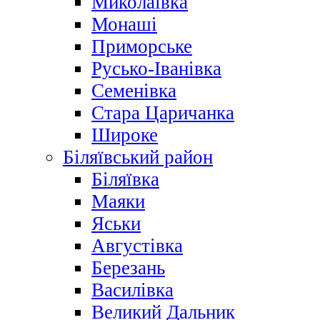
Миколаївка
Монаші
Приморське
Русько-Іванівка
Семенівка
Стара Царичанка
Широке
Біляївський район
Біляївка
Маяки
Яськи
Августівка
Березань
Василівка
Великий Дальник