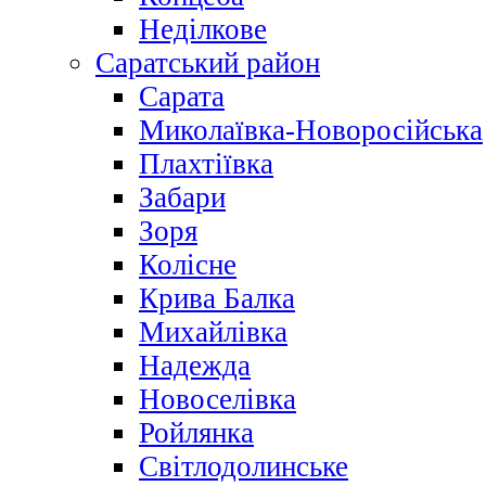
Неділкове
Саратський район
Сарата
Миколаївка-Новоросійська
Плахтіївка
Забари
Зоря
Колісне
Крива Балка
Михайлівка
Надежда
Новоселівка
Ройлянка
Світлодолинське