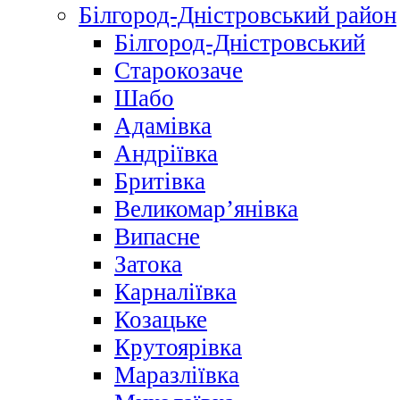
Білгород-Дністровський район
Білгород-Дністровський
Старокозаче
Шабо
Адамівка
Андріївка
Бритівка
Великомар’янівка
Випасне
Затока
Карналіївка
Козацьке
Крутоярівка
Маразліївка