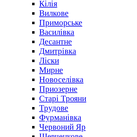
Кілія
Вилкове
Приморське
Василівка
Десантне
Дмитрівка
Ліски
Мирне
Новоселівка
Приозерне
Старі Трояни
Трудове
Фурманівка
Червоний Яр
Шевченкове