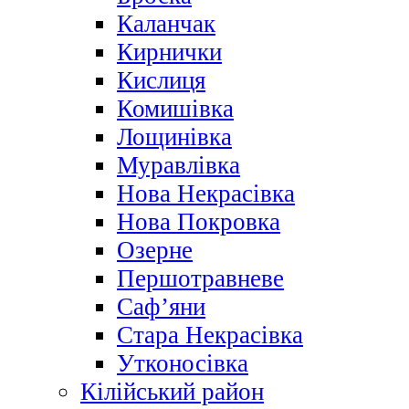
Каланчак
Кирнички
Кислиця
Комишівка
Лощинівка
Муравлівка
Нова Некрасівка
Нова Покровка
Озерне
Першотравневе
Саф’яни
Стара Некрасівка
Утконосівка
Кілійський район