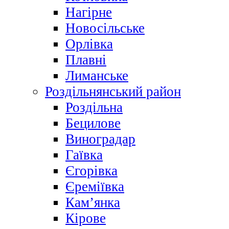
Нагірне
Новосільське
Орлівка
Плавні
Лиманське
Роздільнянський район
Роздільна
Бецилове
Виноградар
Гаївка
Єгорівка
Єреміївка
Кам’янка
Кірове