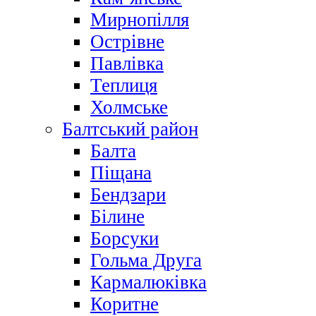
Мирнопілля
Острівне
Павлівка
Теплиця
Холмське
Балтський район
Балта
Піщана
Бендзари
Білине
Борсуки
Гольма Друга
Кармалюківка
Коритне