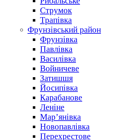
Рибальське
Струмок
Трапівка
Фрунзівський район
Фрунзівка
Павлівка
Василівка
Войничеве
Затишшя
Йосипівка
Карабанове
Леніне
Мар’янівка
Новопавлівка
Перехрестове