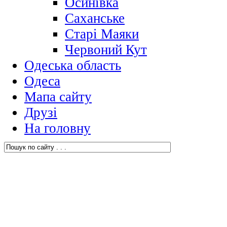
Осинівка
Саханське
Старі Маяки
Червоний Кут
Одеська область
Одеса
Мапа сайту
Друзі
На головну