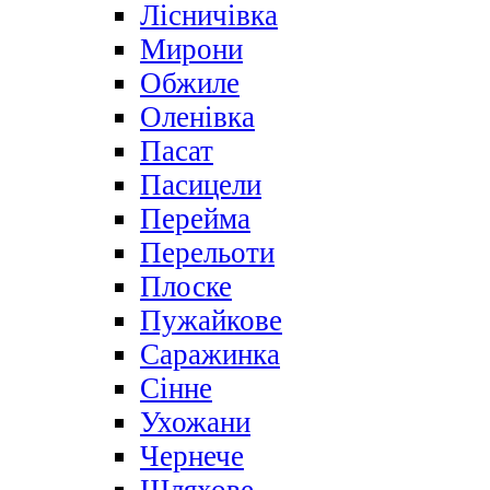
Лісничівка
Мирони
Обжиле
Оленівка
Пасат
Пасицели
Перейма
Перельоти
Плоске
Пужайкове
Саражинка
Сінне
Ухожани
Чернече