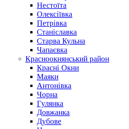
Нестоїта
Олексіївка
Петрівка
Станіславка
Старва Кульна
Чапаєвка
Красноокнянський район
Красні Окни
Маяки
Антонівка
Чорна
Гулянка
Довжанка
Дубове