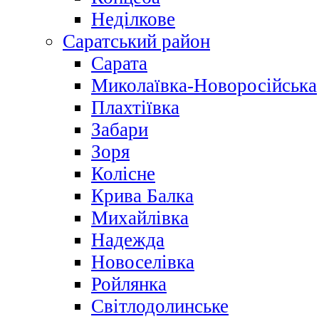
Неділкове
Саратський район
Сарата
Миколаївка-Новоросійська
Плахтіївка
Забари
Зоря
Колісне
Крива Балка
Михайлівка
Надежда
Новоселівка
Ройлянка
Світлодолинське