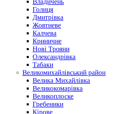
Владичень
Голиця
Дмитрівка
Жовтневе
Калчева
Криничне
Нові Трояни
Олександрівка
Табаки
Великомихайлівський район
Велика Михайлівка
Великокомарівка
Великоплоске
Гребеники
Кірове