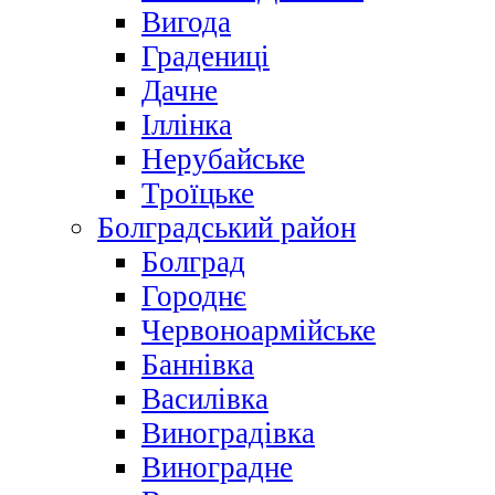
Вигода
Градениці
Дачне
Іллінка
Нерубайське
Троїцьке
Болградський район
Болград
Городнє
Червоноармійське
Баннівка
Василівка
Виноградівка
Виноградне