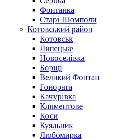
Сербка
Фонтанка
Старі Шомполи
Котовський район
Котовськ
Липецьке
Новоселівка
Борщі
Великий Фонтан
Гонората
Качурівка
Климентове
Коси
Куяльник
Любомирка