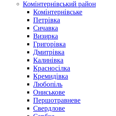
Комінтернівський район
Комінтернівське
Петрівка
Сичавка
Визирка
Григорівка
Дмитрівка
Калинівка
Красносілка
Кремидівка
Любопіль
Ониськове
Першотравневе
Свердлове