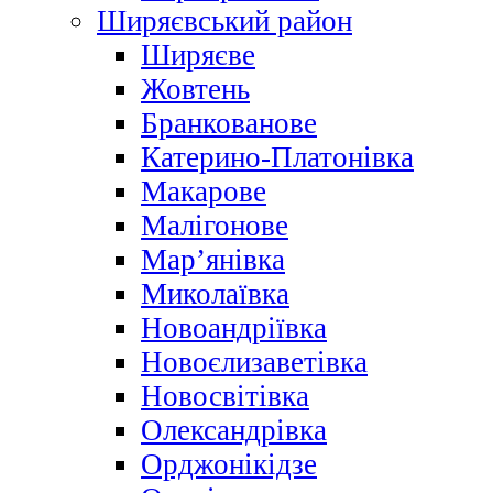
Ширяєвський район
Ширяєве
Жовтень
Бранкованове
Катерино-Платонівка
Макарове
Малігонове
Мар’янівка
Миколаївка
Новоандріївка
Новоєлизаветівка
Новосвітівка
Олександрівка
Орджонікідзе