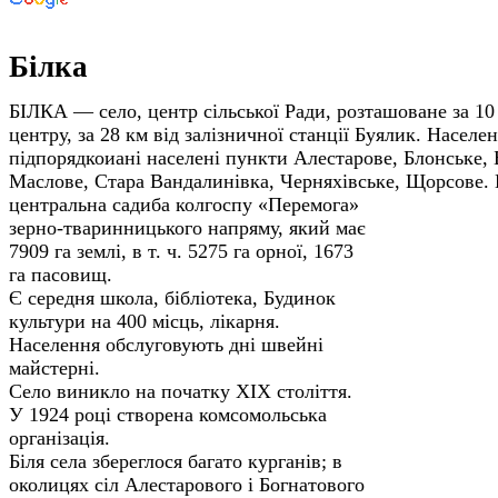
Білка
БІЛКА — село, центр сільської Ради, розташоване за 10
центру, за 28 км від залізничної станції Буялик. Населе
підпорядкоиані населені пункти Алестарове, Блонське, 
Маслове, Стара Вандалинівка, Черняхівське, Щорсове.
центральна садиба колгоспу «Перемога»
зерно-тваринницького напряму, який має
7909 га землі, в т. ч. 5275 га орної, 1673
га пасовищ.
Є середня школа, бібліотека, Будинок
культури на 400 місць, лікарня.
Населення обслуговують дні швейні
майстерні.
Село виникло на початку XIX століття.
У 1924 році створена комсомольська
організація.
Біля села збереглося багато курганів; в
околицях сіл Алестарового і Богнатового