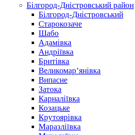
Білгород-Дністровський район
Білгород-Дністровський
Старокозаче
Шабо
Адамівка
Андріївка
Бритівка
Великомар’янівка
Випасне
Затока
Карналіївка
Козацьке
Крутоярівка
Маразліївка