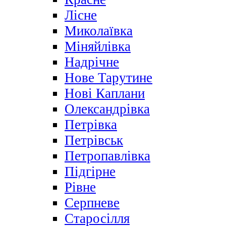
Лісне
Миколаївка
Міняйлівка
Надрічне
Нове Тарутине
Нові Каплани
Олександрівка
Петрівка
Петрівськ
Петропавлівка
Підгірне
Рівне
Серпневе
Старосілля