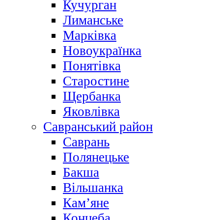
Кучурган
Лиманське
Марківка
Новоукраїнка
Понятівка
Старостине
Щербанка
Яковлівка
Савранський район
Саврань
Полянецьке
Бакша
Вільшанка
Кам’яне
Концеба