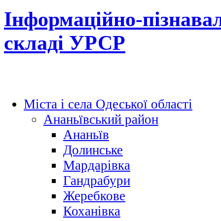
Інформаційно-пізнавал
складі УРСР
Міста і села Одеської області
Ананьївський район
Ананьїв
Долинське
Мардарівка
Гандрабури
Жеребкове
Коханівка