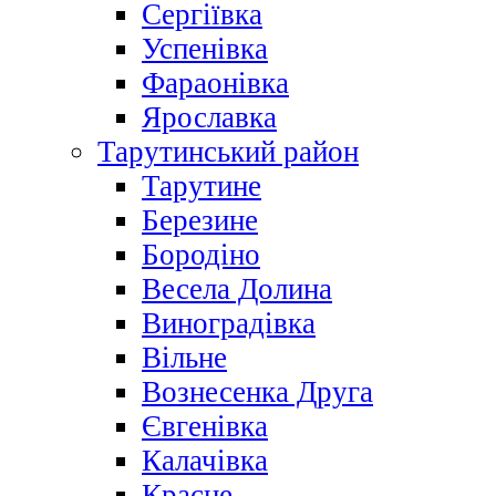
Сергіївка
Успенівка
Фараонівка
Ярославка
Тарутинський район
Тарутине
Березине
Бородіно
Весела Долина
Виноградівка
Вільне
Вознесенка Друга
Євгенівка
Калачівка
Красне