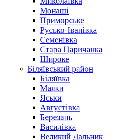
Миколаївка
Монаші
Приморське
Русько-Іванівка
Семенівка
Стара Царичанка
Широке
Біляївський район
Біляївка
Маяки
Яськи
Августівка
Березань
Василівка
Великий Дальник