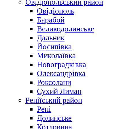
Овідіопольський район
Овідіополь
Барабой
Великодолинське
Дальник
Йосипівка
Миколаївка
Новоградківка
Олександрівка
Роксолани
Сухий Лиман
Реніїський район
Рені
Долинське
Котловина