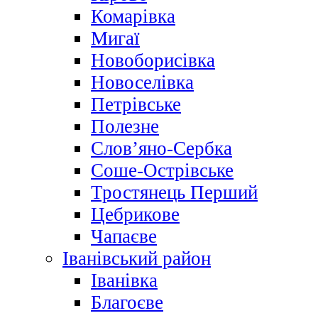
Комарівка
Мигаї
Новоборисівка
Новоселівка
Петрівське
Полезне
Слов’яно-Сербка
Соше-Острівське
Тростянець Перший
Цебрикове
Чапаєве
Іванівський район
Іванівка
Благоєве