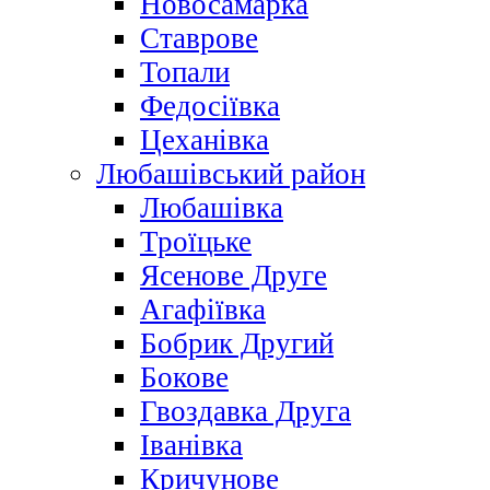
Новосамарка
Ставрове
Топали
Федосіївка
Цеханівка
Любашівський район
Любашівка
Троїцьке
Ясенове Друге
Агафіївка
Бобрик Другий
Бокове
Гвоздавка Друга
Іванівка
Кричунове