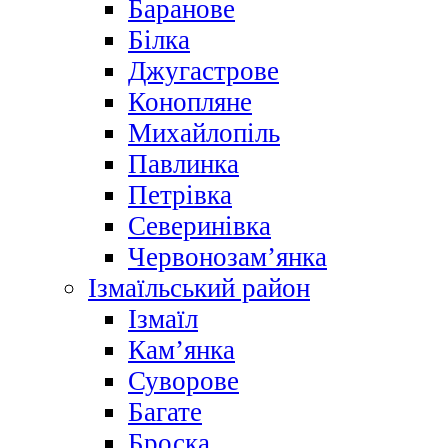
Баранове
Білка
Джугастрове
Конопляне
Михайлопіль
Павлинка
Петрівка
Северинівка
Червонозам’янка
Ізмаїльський район
Ізмаїл
Кам’янка
Суворове
Багате
Броска