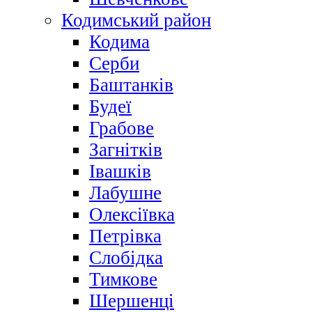
Кодимський район
Кодима
Серби
Баштанків
Будеї
Грабове
Загнітків
Івашків
Лабушне
Олексіївка
Петрівка
Слобідка
Тимкове
Шершенці