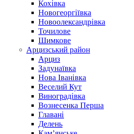
Кохівка
Новогеоргіївка
Новоолександрівка
Точилове
Шимкове
Арцизський район
Арциз
Задунаївка
Нова Іванівка
Веселий Кут
Виноградівка
Вознесенка Перша
Главані
Делень
Кам’янське