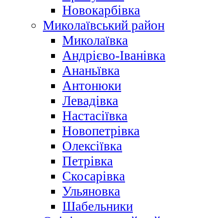
Новокарбівка
Миколаївський район
Миколаївка
Андрієво-Іванівка
Ананьївка
Антонюки
Левадівка
Настасіївка
Новопетрівка
Олексіївка
Петрівка
Скосарівка
Ульяновка
Шабельники