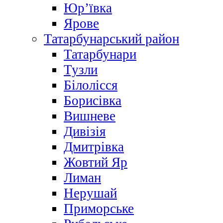
Юр’ївка
Ярове
Татарбунарський район
Татарбунари
Тузли
Білолісся
Борисівка
Вишневе
Дивізія
Дмитрівка
Жовтий Яр
Лиман
Нерушай
Приморське