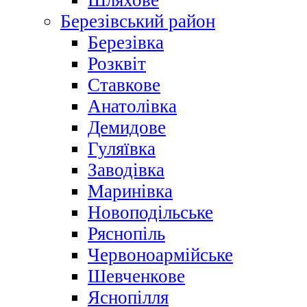
Шляхове
Березівський район
Березівка
Розквіт
Ставкове
Анатолівка
Демидове
Гуляївка
Заводівка
Маринівка
Новоподільське
Ряснопіль
Червоноармійське
Шевченкове
Яснопілля