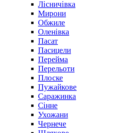
Лісничівка
Мирони
Обжиле
Оленівка
Пасат
Пасицели
Перейма
Перельоти
Плоске
Пужайкове
Саражинка
Сінне
Ухожани
Чернече