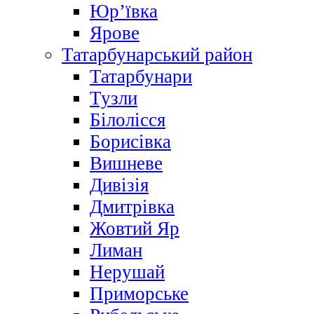
Юр’ївка
Ярове
Татарбунарський район
Татарбунари
Тузли
Білолісся
Борисівка
Вишневе
Дивізія
Дмитрівка
Жовтий Яр
Лиман
Нерушай
Приморське