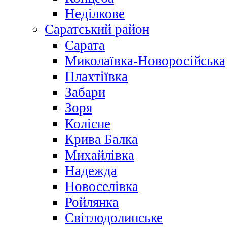
Неділкове
Саратський район
Сарата
Миколаївка-Новоросійська
Плахтіївка
Забари
Зоря
Колісне
Крива Балка
Михайлівка
Надежда
Новоселівка
Ройлянка
Світлодолинське