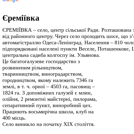
Єреміївка
ЄРЕМІЇВКА – село, центр сільської Ради. Розташована з
від районного центру. Через село проходить шосе, що з’
автомагістраллю Одеса-Ленінград. Населення – 810 чоло
підпорядковані населені пункти Веселе, Поташенкове,
центральна садиба колгоспу ім. Ульянова.
Це багатогалузеве господарство з
розвиненим рільництвом,
тваринництвом, виноградарством,
городництвом, якому належить 7346 га
землі, в т. ч. орної – 4503 га, пасовищ –
1824 га. З допоміжних галузей є млин,
олійня, 2 ремонтні майстерні, пилорама,
сепаративний пункт, виноробний цех.
Працюють восьмирічна школа, клуб на
400 місць.
Село виникло на початку ХІХ століття.