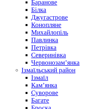
Баранове
Білка
Джугастрове
Конопляне
Михайлопіль
Павлинка
Петрівка
Северинівка
Червонозам’янка
Ізмаїльський район
Ізмаїл
Кам’янка
Суворове
Багате
Броска