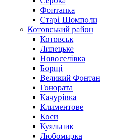
Сербка
Фонтанка
Старі Шомполи
Котовський район
Котовськ
Липецьке
Новоселівка
Борщі
Великий Фонтан
Гонората
Качурівка
Климентове
Коси
Куяльник
Любомирка