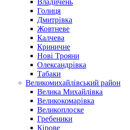
Владичень
Голиця
Дмитрівка
Жовтневе
Калчева
Криничне
Нові Трояни
Олександрівка
Табаки
Великомихайлівський район
Велика Михайлівка
Великокомарівка
Великоплоске
Гребеники
Кірове