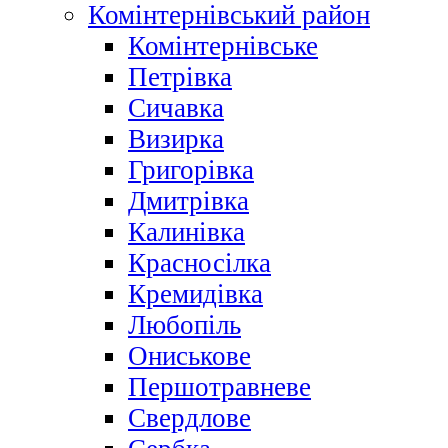
Комінтернівський район
Комінтернівське
Петрівка
Сичавка
Визирка
Григорівка
Дмитрівка
Калинівка
Красносілка
Кремидівка
Любопіль
Ониськове
Першотравневе
Свердлове