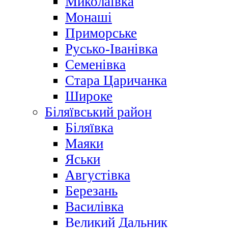
Миколаївка
Монаші
Приморське
Русько-Іванівка
Семенівка
Стара Царичанка
Широке
Біляївський район
Біляївка
Маяки
Яськи
Августівка
Березань
Василівка
Великий Дальник