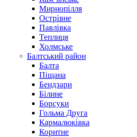
Мирнопілля
Острівне
Павлівка
Теплиця
Холмське
Балтський район
Балта
Піщана
Бендзари
Білине
Борсуки
Гольма Друга
Кармалюківка
Коритне