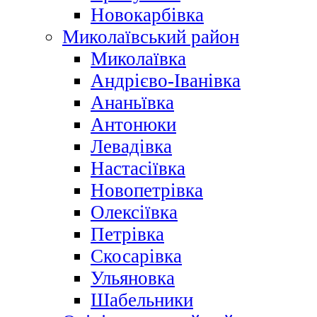
Новокарбівка
Миколаївський район
Миколаївка
Андрієво-Іванівка
Ананьївка
Антонюки
Левадівка
Настасіївка
Новопетрівка
Олексіївка
Петрівка
Скосарівка
Ульяновка
Шабельники