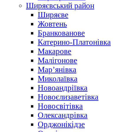
Ширяєвський район
Ширяєве
Жовтень
Бранкованове
Катерино-Платонівка
Макарове
Малігонове
Мар’янівка
Миколаївка
Новоандріївка
Новоєлизаветівка
Новосвітівка
Олександрівка
Орджонікідзе