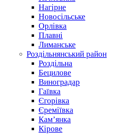
Нагірне
Новосільське
Орлівка
Плавні
Лиманське
Роздільнянський район
Роздільна
Бецилове
Виноградар
Гаївка
Єгорівка
Єреміївка
Кам’янка
Кірове