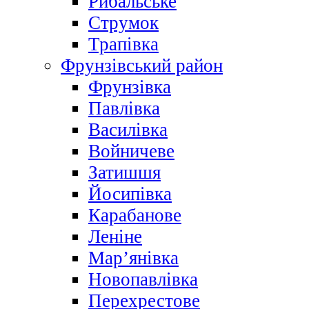
Рибальське
Струмок
Трапівка
Фрунзівський район
Фрунзівка
Павлівка
Василівка
Войничеве
Затишшя
Йосипівка
Карабанове
Леніне
Мар’янівка
Новопавлівка
Перехрестове