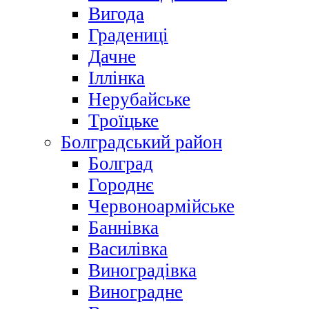
Вигода
Градениці
Дачне
Іллінка
Нерубайське
Троїцьке
Болградський район
Болград
Городнє
Червоноармійське
Баннівка
Василівка
Виноградівка
Виноградне