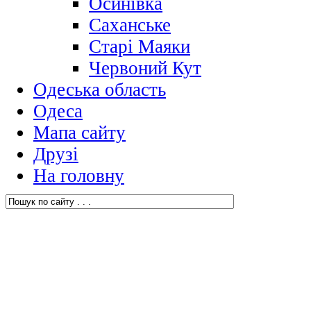
Осинівка
Саханське
Старі Маяки
Червоний Кут
Одеська область
Одеса
Мапа сайту
Друзі
На головну