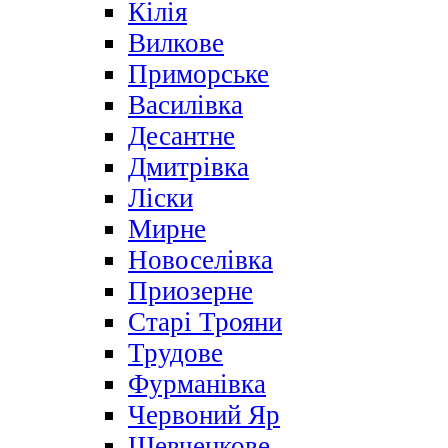
Кілія
Вилкове
Приморське
Василівка
Десантне
Дмитрівка
Ліски
Мирне
Новоселівка
Приозерне
Старі Трояни
Трудове
Фурманівка
Червоний Яр
Шевченкове