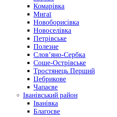
Комарівка
Мигаї
Новоборисівка
Новоселівка
Петрівське
Полезне
Слов’яно-Сербка
Соше-Острівське
Тростянець Перший
Цебрикове
Чапаєве
Іванівський район
Іванівка
Благоєве