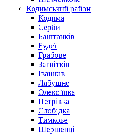
Кодимський район
Кодима
Серби
Баштанків
Будеї
Грабове
Загнітків
Івашків
Лабушне
Олексіївка
Петрівка
Слобідка
Тимкове
Шершенці