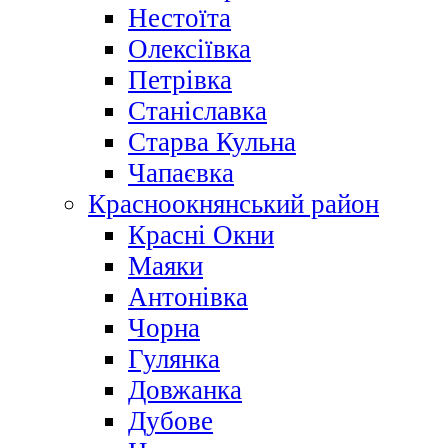
Нестоїта
Олексіївка
Петрівка
Станіславка
Старва Кульна
Чапаєвка
Красноокнянський район
Красні Окни
Маяки
Антонівка
Чорна
Гулянка
Довжанка
Дубове