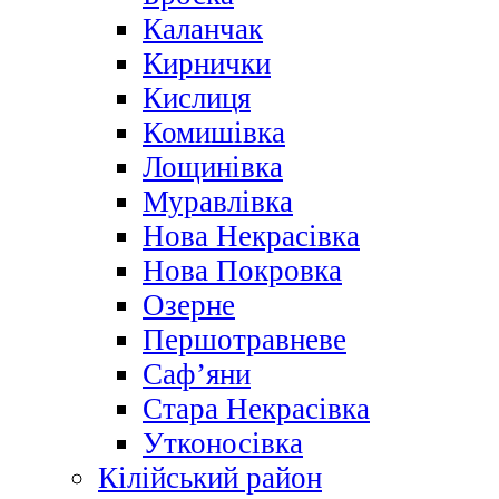
Каланчак
Кирнички
Кислиця
Комишівка
Лощинівка
Муравлівка
Нова Некрасівка
Нова Покровка
Озерне
Першотравневе
Саф’яни
Стара Некрасівка
Утконосівка
Кілійський район