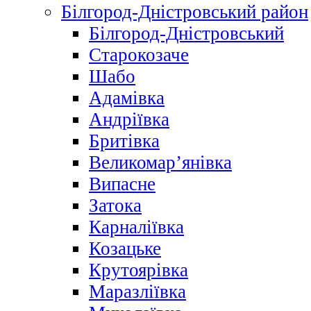
Білгород-Дністровський район
Білгород-Дністровський
Старокозаче
Шабо
Адамівка
Андріївка
Бритівка
Великомар’янівка
Випасне
Затока
Карналіївка
Козацьке
Крутоярівка
Маразліївка