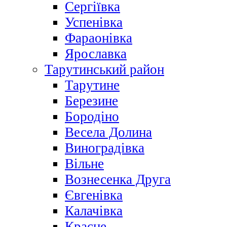
Сергіївка
Успенівка
Фараонівка
Ярославка
Тарутинський район
Тарутине
Березине
Бородіно
Весела Долина
Виноградівка
Вільне
Вознесенка Друга
Євгенівка
Калачівка
Красне