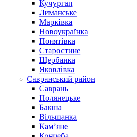
Кучурган
Лиманське
Марківка
Новоукраїнка
Понятівка
Старостине
Щербанка
Яковлівка
Савранський район
Саврань
Полянецьке
Бакша
Вільшанка
Кам’яне
Концеба