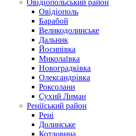
Овідіопольський район
Овідіополь
Барабой
Великодолинське
Дальник
Йосипівка
Миколаївка
Новоградківка
Олександрівка
Роксолани
Сухий Лиман
Реніїський район
Рені
Долинське
Котловина