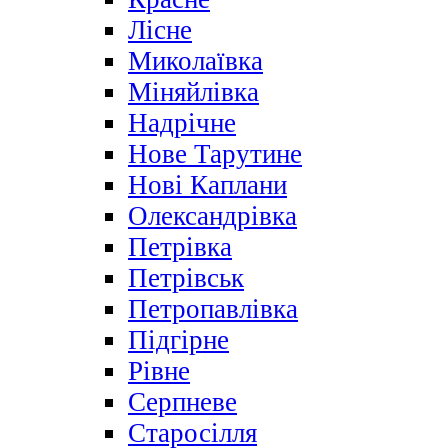
Лісне
Миколаївка
Міняйлівка
Надрічне
Нове Тарутине
Нові Каплани
Олександрівка
Петрівка
Петрівськ
Петропавлівка
Підгірне
Рівне
Серпневе
Старосілля