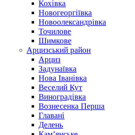
Кохівка
Новогеоргіївка
Новоолександрівка
Точилове
Шимкове
Арцизський район
Арциз
Задунаївка
Нова Іванівка
Веселий Кут
Виноградівка
Вознесенка Перша
Главані
Делень
Кам’янське