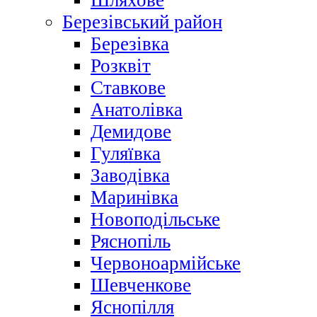
Шляхове
Березівський район
Березівка
Розквіт
Ставкове
Анатолівка
Демидове
Гуляївка
Заводівка
Маринівка
Новоподільське
Ряснопіль
Червоноармійське
Шевченкове
Яснопілля