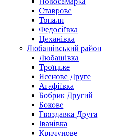
Новосамарка
Ставрове
Топали
Федосіївка
Цеханівка
Любашівський район
Любашівка
Троїцьке
Ясенове Друге
Агафіївка
Бобрик Другий
Бокове
Гвоздавка Друга
Іванівка
Кричунове