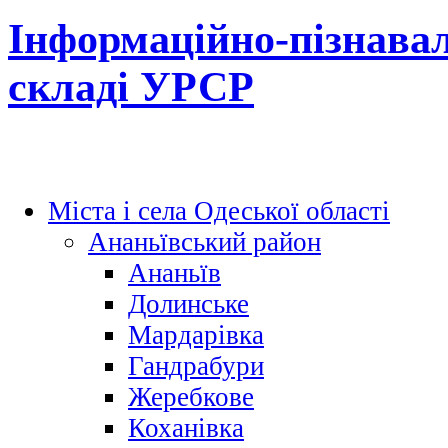
Інформаційно-пізнавал
складі УРСР
Міста і села Одеської області
Ананьївський район
Ананьїв
Долинське
Мардарівка
Гандрабури
Жеребкове
Коханівка