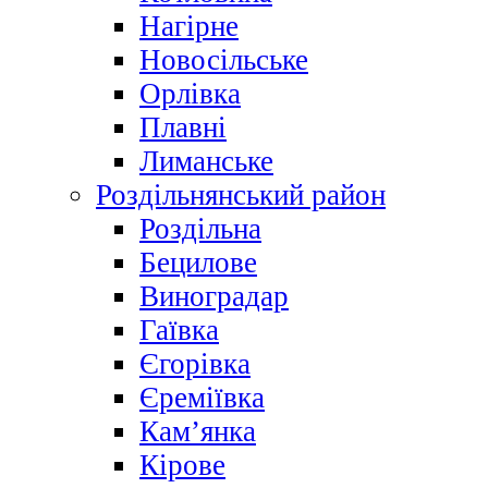
Нагірне
Новосільське
Орлівка
Плавні
Лиманське
Роздільнянський район
Роздільна
Бецилове
Виноградар
Гаївка
Єгорівка
Єреміївка
Кам’янка
Кірове