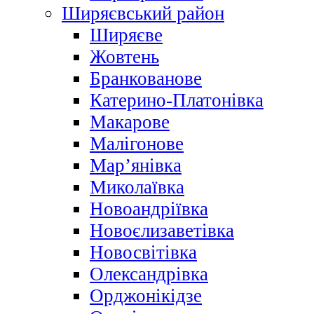
Ширяєвський район
Ширяєве
Жовтень
Бранкованове
Катерино-Платонівка
Макарове
Малігонове
Мар’янівка
Миколаївка
Новоандріївка
Новоєлизаветівка
Новосвітівка
Олександрівка
Орджонікідзе