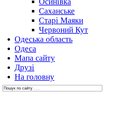
Осинівка
Саханське
Старі Маяки
Червоний Кут
Одеська область
Одеса
Мапа сайту
Друзі
На головну