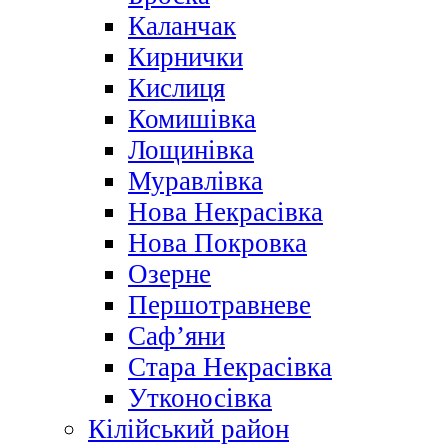
Каланчак
Кирнички
Кислиця
Комишівка
Лощинівка
Муравлівка
Нова Некрасівка
Нова Покровка
Озерне
Першотравневе
Саф’яни
Стара Некрасівка
Утконосівка
Кілійський район