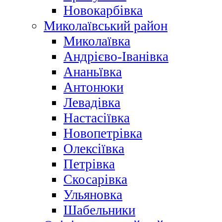
Новокарбівка
Миколаївський район
Миколаївка
Андрієво-Іванівка
Ананьївка
Антонюки
Левадівка
Настасіївка
Новопетрівка
Олексіївка
Петрівка
Скосарівка
Ульяновка
Шабельники