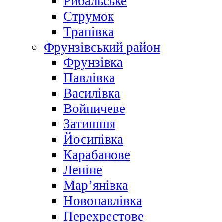
Рибальське
Струмок
Трапівка
Фрунзівський район
Фрунзівка
Павлівка
Василівка
Войничеве
Затишшя
Йосипівка
Карабанове
Леніне
Мар’янівка
Новопавлівка
Перехрестове