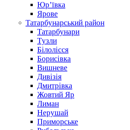
Юр’ївка
Ярове
Татарбунарський район
Татарбунари
Тузли
Білолісся
Борисівка
Вишневе
Дивізія
Дмитрівка
Жовтий Яр
Лиман
Нерушай
Приморське