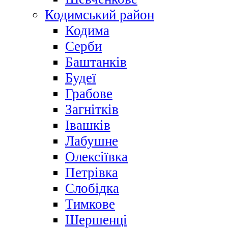
Кодимський район
Кодима
Серби
Баштанків
Будеї
Грабове
Загнітків
Івашків
Лабушне
Олексіївка
Петрівка
Слобідка
Тимкове
Шершенці