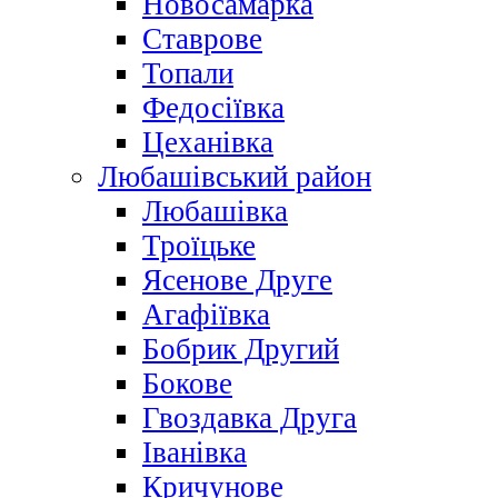
Новосамарка
Ставрове
Топали
Федосіївка
Цеханівка
Любашівський район
Любашівка
Троїцьке
Ясенове Друге
Агафіївка
Бобрик Другий
Бокове
Гвоздавка Друга
Іванівка
Кричунове