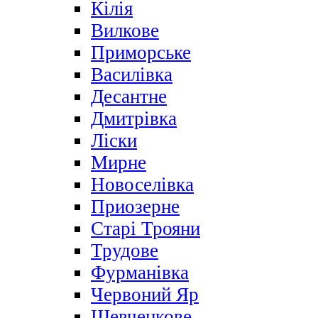
Кілія
Вилкове
Приморське
Василівка
Десантне
Дмитрівка
Ліски
Мирне
Новоселівка
Приозерне
Старі Трояни
Трудове
Фурманівка
Червоний Яр
Шевченкове