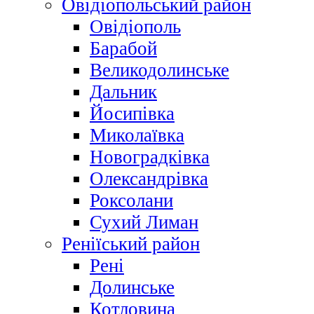
Овідіопольський район
Овідіополь
Барабой
Великодолинське
Дальник
Йосипівка
Миколаївка
Новоградківка
Олександрівка
Роксолани
Сухий Лиман
Реніїський район
Рені
Долинське
Котловина