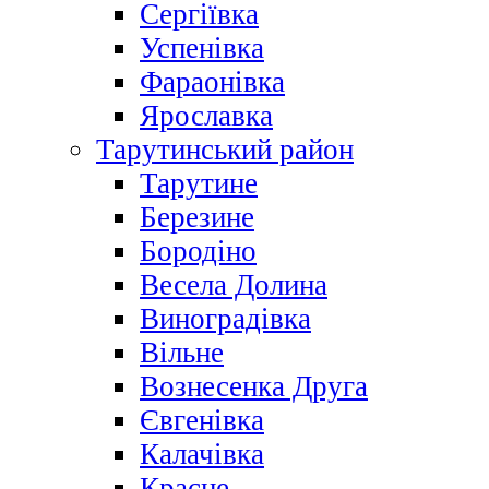
Сергіївка
Успенівка
Фараонівка
Ярославка
Тарутинський район
Тарутине
Березине
Бородіно
Весела Долина
Виноградівка
Вільне
Вознесенка Друга
Євгенівка
Калачівка
Красне