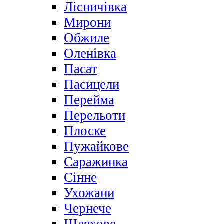
Лісничівка
Мирони
Обжиле
Оленівка
Пасат
Пасицели
Перейма
Перельоти
Плоске
Пужайкове
Саражинка
Сінне
Ухожани
Чернече