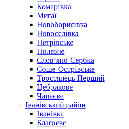
Комарівка
Мигаї
Новоборисівка
Новоселівка
Петрівське
Полезне
Слов’яно-Сербка
Соше-Острівське
Тростянець Перший
Цебрикове
Чапаєве
Іванівський район
Іванівка
Благоєве