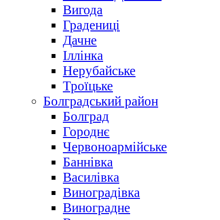
Вигода
Градениці
Дачне
Іллінка
Нерубайське
Троїцьке
Болградський район
Болград
Городнє
Червоноармійське
Баннівка
Василівка
Виноградівка
Виноградне