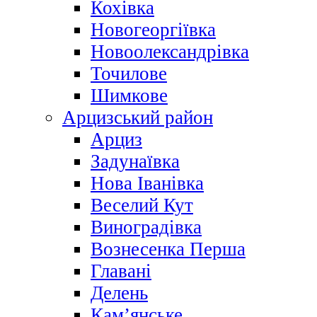
Кохівка
Новогеоргіївка
Новоолександрівка
Точилове
Шимкове
Арцизський район
Арциз
Задунаївка
Нова Іванівка
Веселий Кут
Виноградівка
Вознесенка Перша
Главані
Делень
Кам’янське