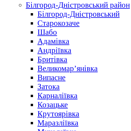
Білгород-Дністровський район
Білгород-Дністровський
Старокозаче
Шабо
Адамівка
Андріївка
Бритівка
Великомар’янівка
Випасне
Затока
Карналіївка
Козацьке
Крутоярівка
Маразліївка