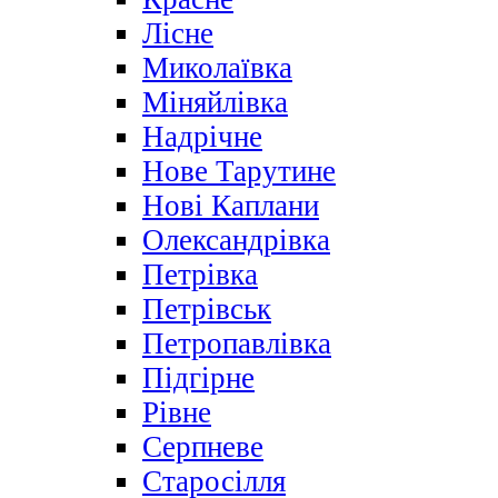
Лісне
Миколаївка
Міняйлівка
Надрічне
Нове Тарутине
Нові Каплани
Олександрівка
Петрівка
Петрівськ
Петропавлівка
Підгірне
Рівне
Серпневе
Старосілля