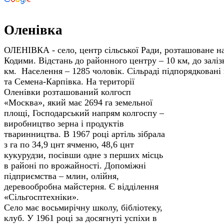
Оленівка
ОЛЕНІВКА - село, центр сільської Ради, розташоване на
Кодими. Відстань до районного центру – 10 км, до заліз
км. Населення – 1285 чоловік. Сільраді підпорядкован
та Семена-Карпівка.
На території
Оленівки розташований колгосп
«Москва», який має 2694 га земельної
площі, Господарський напрям колгоспу –
виробництво зерна і продуктів
тваринництва. В 1967 році артіль зібрала
з га по 34,9 цнт ячменю, 48,6 цнт
кукурудзи, посівши одне з перших місць
в районі по врожайності. Допоміжні
підприємства – млин, олійня,
деревообробна майстерня. Є відділення
«Сільгосптехніки».
Село має восьмирічну школу, бібліотеку,
клуб. У 1961 році за досягнуті успіхи в