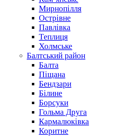
Мирнопілля
Острівне
Павлівка
Теплиця
Холмське
Балтський район
Балта
Піщана
Бендзари
Білине
Борсуки
Гольма Друга
Кармалюківка
Коритне