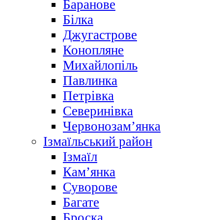
Баранове
Білка
Джугастрове
Конопляне
Михайлопіль
Павлинка
Петрівка
Северинівка
Червонозам’янка
Ізмаїльський район
Ізмаїл
Кам’янка
Суворове
Багате
Броска