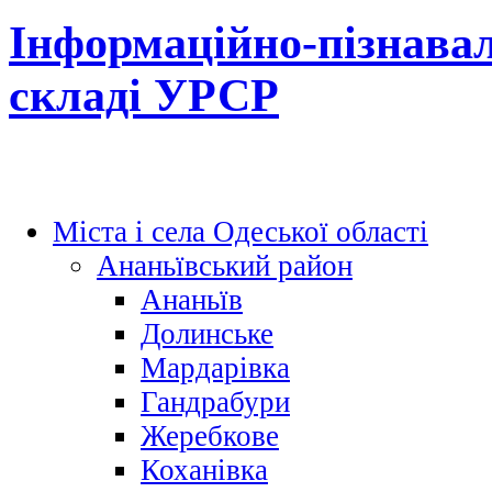
Інформаційно-пізнавал
складі УРСР
Міста і села Одеської області
Ананьївський район
Ананьїв
Долинське
Мардарівка
Гандрабури
Жеребкове
Коханівка