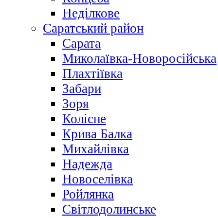
Неділкове
Саратський район
Сарата
Миколаївка-Новоросійська
Плахтіївка
Забари
Зоря
Колісне
Крива Балка
Михайлівка
Надежда
Новоселівка
Ройлянка
Світлодолинське