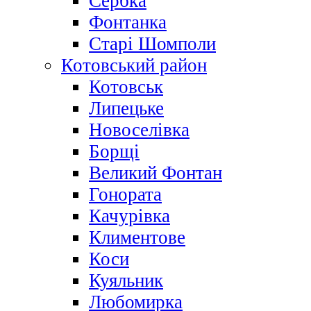
Сербка
Фонтанка
Старі Шомполи
Котовський район
Котовськ
Липецьке
Новоселівка
Борщі
Великий Фонтан
Гонората
Качурівка
Климентове
Коси
Куяльник
Любомирка