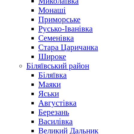
Миколаївка
Монаші
Приморське
Русько-Іванівка
Семенівка
Стара Царичанка
Широке
Біляївський район
Біляївка
Маяки
Яськи
Августівка
Березань
Василівка
Великий Дальник