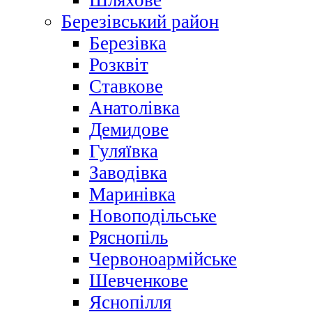
Шляхове
Березівський район
Березівка
Розквіт
Ставкове
Анатолівка
Демидове
Гуляївка
Заводівка
Маринівка
Новоподільське
Ряснопіль
Червоноармійське
Шевченкове
Яснопілля