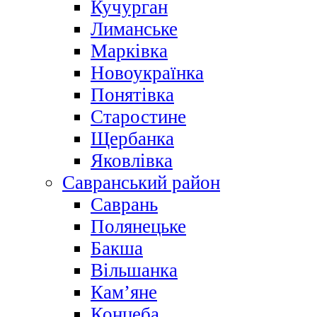
Кучурган
Лиманське
Марківка
Новоукраїнка
Понятівка
Старостине
Щербанка
Яковлівка
Савранський район
Саврань
Полянецьке
Бакша
Вільшанка
Кам’яне
Концеба