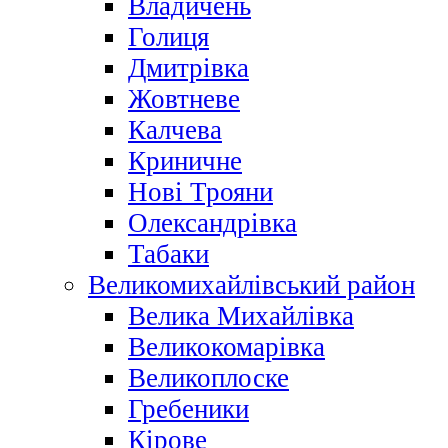
Владичень
Голиця
Дмитрівка
Жовтневе
Калчева
Криничне
Нові Трояни
Олександрівка
Табаки
Великомихайлівський район
Велика Михайлівка
Великокомарівка
Великоплоске
Гребеники
Кірове