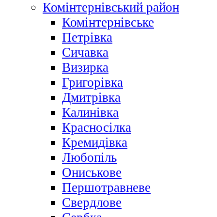
Комінтернівський район
Комінтернівське
Петрівка
Сичавка
Визирка
Григорівка
Дмитрівка
Калинівка
Красносілка
Кремидівка
Любопіль
Ониськове
Першотравневе
Свердлове