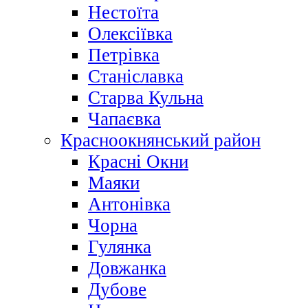
Нестоїта
Олексіївка
Петрівка
Станіславка
Старва Кульна
Чапаєвка
Красноокнянський район
Красні Окни
Маяки
Антонівка
Чорна
Гулянка
Довжанка
Дубове