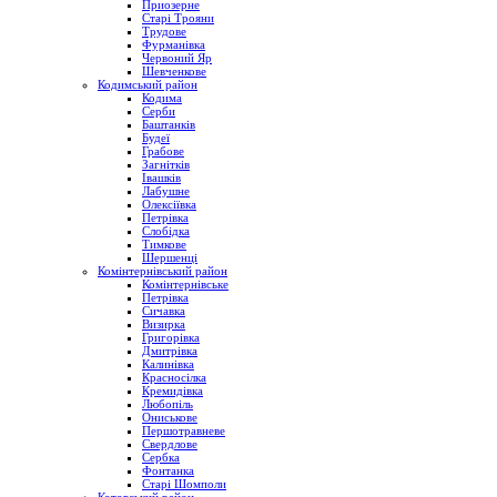
Приозерне
Старі Трояни
Трудове
Фурманівка
Червоний Яр
Шевченкове
Кодимський район
Кодима
Серби
Баштанків
Будеї
Грабове
Загнітків
Івашків
Лабушне
Олексіївка
Петрівка
Слобідка
Тимкове
Шершенці
Комінтернівський район
Комінтернівське
Петрівка
Сичавка
Визирка
Григорівка
Дмитрівка
Калинівка
Красносілка
Кремидівка
Любопіль
Ониськове
Першотравневе
Свердлове
Сербка
Фонтанка
Старі Шомполи