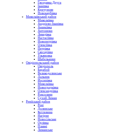
Гвоздавка Друга
Іванівка
Кричунове
Новокарбівка
Миколаївський район
Миколаївка
Андрієво-Іванівка
Ананьївка
Антонюки
Левадівка
Настасіївка
Новопетрівка
Олексіївка
Петрівка
Скосарівка
Ульяновка
Шабельники
Овідіопольський район
Овідіополь
Барабой
Великодолинське
Дальник
Йосипівка
Миколаївка
Новоградківка
Олександрівка
Роксолани
Сухий Лиман
Реніїський район
Рені
Долинське
Котловина
Нагірне
Новосільське
Орлівка
Плавні
Лиманське