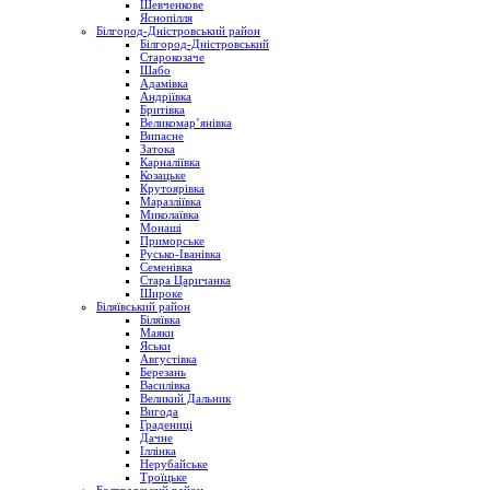
Шевченкове
Яснопілля
Білгород-Дністровський район
Білгород-Дністровський
Старокозаче
Шабо
Адамівка
Андріївка
Бритівка
Великомар’янівка
Випасне
Затока
Карналіївка
Козацьке
Крутоярівка
Маразліївка
Миколаївка
Монаші
Приморське
Русько-Іванівка
Семенівка
Стара Царичанка
Широке
Біляївський район
Біляївка
Маяки
Яськи
Августівка
Березань
Василівка
Великий Дальник
Вигода
Градениці
Дачне
Іллінка
Нерубайське
Троїцьке