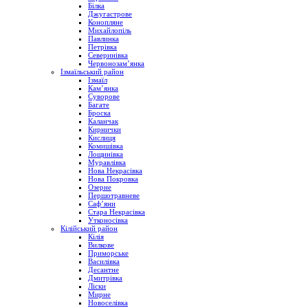
Білка
Джугастрове
Конопляне
Михайлопіль
Павлинка
Петрівка
Северинівка
Червонозам’янка
Ізмаїльський район
Ізмаїл
Кам’янка
Суворове
Багате
Броска
Каланчак
Кирнички
Кислиця
Комишівка
Лощинівка
Муравлівка
Нова Некрасівка
Нова Покровка
Озерне
Першотравневе
Саф’яни
Стара Некрасівка
Утконосівка
Кілійський район
Кілія
Вилкове
Приморське
Василівка
Десантне
Дмитрівка
Ліски
Мирне
Новоселівка