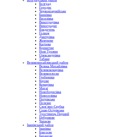
Болградський район
Болград
Городнє
Червоноармійське
Баннівка
Василівка
Виноградівка
Виноградне
Владичень
Голиця
Дмитрівка
Жовтневе
Калчева
Криничне
Нові Трояни
Олександрівка
Табаки
Великомихайлівський район
Велика Михайлівка
Великокомарівка
Великоплоске
Гребеники
Кірове
Комарівка
Мигаї
Новоборисівка
Новоселівка
Петрівське
Полезне
Слов’яно-Сербка
Соше-Острівське
Тростянець Перший
Цебрикове
Чапаєве
Іванівський район
Іванівка
Благоєве
Баранове