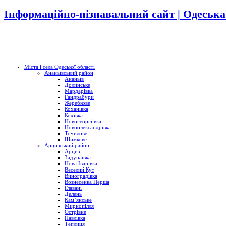
Інформаційно-пізнавальний сайт | Одеська
Міста і села Одеської області
Ананьївський район
Ананьїв
Долинське
Мардарівка
Гандрабури
Жеребкове
Коханівка
Кохівка
Новогеоргіївка
Новоолександрівка
Точилове
Шимкове
Арцизський район
Арциз
Задунаївка
Нова Іванівка
Веселий Кут
Виноградівка
Вознесенка Перша
Главані
Делень
Кам’янське
Мирнопілля
Острівне
Павлівка
Теплиця