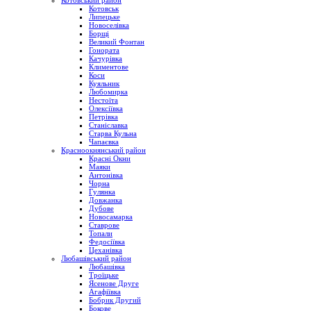
Котовський район
Котовськ
Липецьке
Новоселівка
Борщі
Великий Фонтан
Гонората
Качурівка
Климентове
Коси
Куяльник
Любомирка
Нестоїта
Олексіївка
Петрівка
Станіславка
Старва Кульна
Чапаєвка
Красноокнянський район
Красні Окни
Маяки
Антонівка
Чорна
Гулянка
Довжанка
Дубове
Новосамарка
Ставрове
Топали
Федосіївка
Цеханівка
Любашівський район
Любашівка
Троїцьке
Ясенове Друге
Агафіївка
Бобрик Другий
Бокове