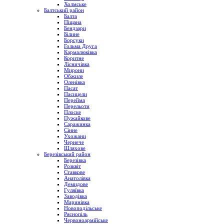
Холмське
Балтський район
Балта
Піщана
Бендзари
Білине
Борсуки
Гольма Друга
Кармалюківка
Коритне
Лісничівка
Мирони
Обжиле
Оленівка
Пасат
Пасицели
Перейма
Перельоти
Плоске
Пужайкове
Саражинка
Сінне
Ухожани
Чернече
Шляхове
Березівський район
Березівка
Розквіт
Ставкове
Анатолівка
Демидове
Гуляївка
Заводівка
Маринівка
Новоподільське
Ряснопіль
Червоноармійське