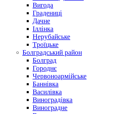
Вигода
Градениці
Дачне
Іллінка
Нерубайське
Троїцьке
Болградський район
Болград
Городнє
Червоноармійське
Баннівка
Василівка
Виноградівка
Виноградне