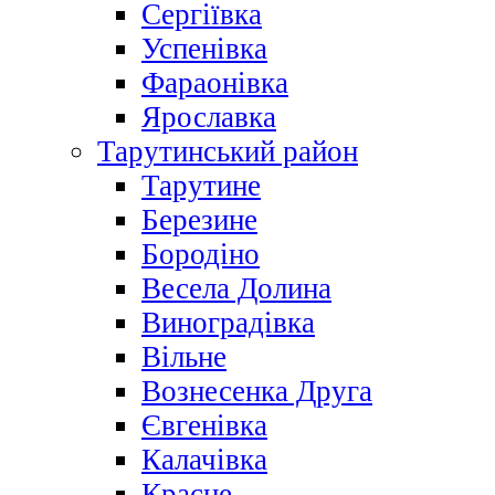
Сергіївка
Успенівка
Фараонівка
Ярославка
Тарутинський район
Тарутине
Березине
Бородіно
Весела Долина
Виноградівка
Вільне
Вознесенка Друга
Євгенівка
Калачівка
Красне