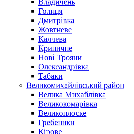
Владичень
Голиця
Дмитрівка
Жовтневе
Калчева
Криничне
Нові Трояни
Олександрівка
Табаки
Великомихайлівський район
Велика Михайлівка
Великокомарівка
Великоплоске
Гребеники
Кірове