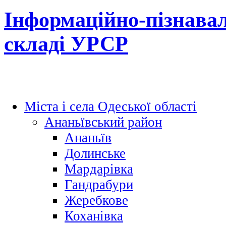
Інформаційно-пізнавал
складі УРСР
Міста і села Одеської області
Ананьївський район
Ананьїв
Долинське
Мардарівка
Гандрабури
Жеребкове
Коханівка