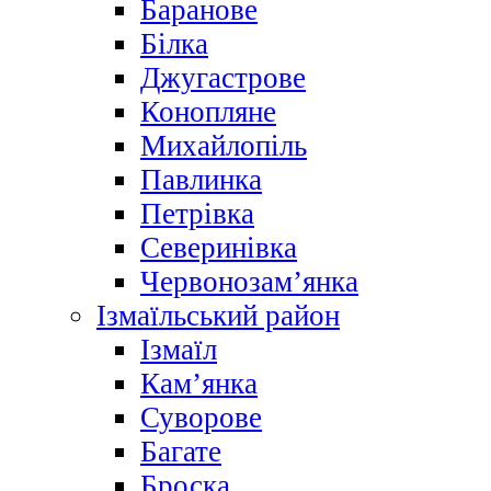
Баранове
Білка
Джугастрове
Конопляне
Михайлопіль
Павлинка
Петрівка
Северинівка
Червонозам’янка
Ізмаїльський район
Ізмаїл
Кам’янка
Суворове
Багате
Броска