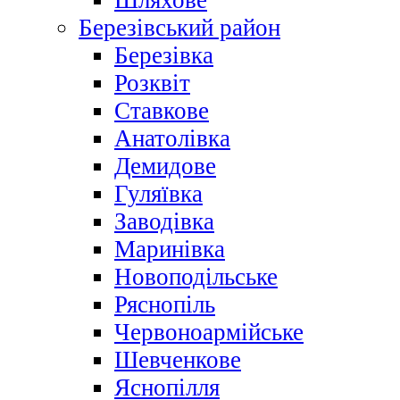
Шляхове
Березівський район
Березівка
Розквіт
Ставкове
Анатолівка
Демидове
Гуляївка
Заводівка
Маринівка
Новоподільське
Ряснопіль
Червоноармійське
Шевченкове
Яснопілля