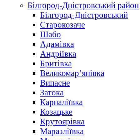
Білгород-Дністровський район
Білгород-Дністровський
Старокозаче
Шабо
Адамівка
Андріївка
Бритівка
Великомар’янівка
Випасне
Затока
Карналіївка
Козацьке
Крутоярівка
Маразліївка