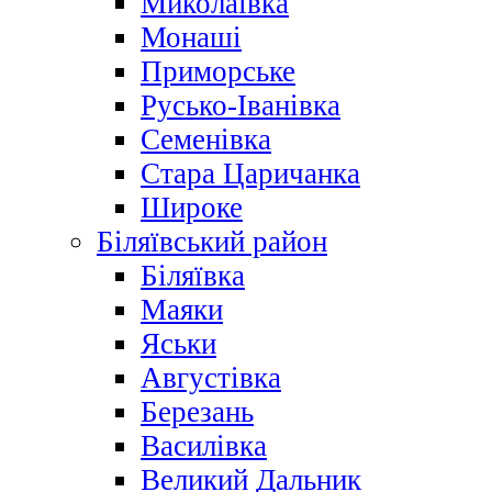
Миколаївка
Монаші
Приморське
Русько-Іванівка
Семенівка
Стара Царичанка
Широке
Біляївський район
Біляївка
Маяки
Яськи
Августівка
Березань
Василівка
Великий Дальник