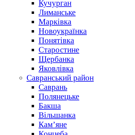
Кучурган
Лиманське
Марківка
Новоукраїнка
Понятівка
Старостине
Щербанка
Яковлівка
Савранський район
Саврань
Полянецьке
Бакша
Вільшанка
Кам’яне
Концеба