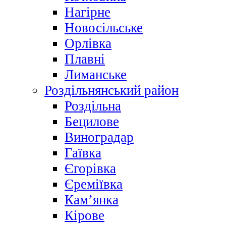
Нагірне
Новосільське
Орлівка
Плавні
Лиманське
Роздільнянський район
Роздільна
Бецилове
Виноградар
Гаївка
Єгорівка
Єреміївка
Кам’янка
Кірове