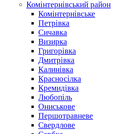
Комінтернівський район
Комінтернівське
Петрівка
Сичавка
Визирка
Григорівка
Дмитрівка
Калинівка
Красносілка
Кремидівка
Любопіль
Ониськове
Першотравневе
Свердлове