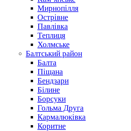
Мирнопілля
Острівне
Павлівка
Теплиця
Холмське
Балтський район
Балта
Піщана
Бендзари
Білине
Борсуки
Гольма Друга
Кармалюківка
Коритне