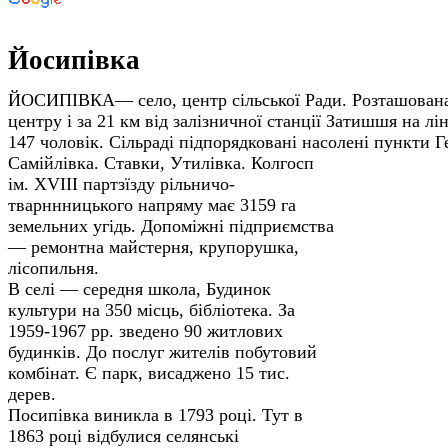
Йосипівка
ЙОСИПІВКА— село, центр сільської Ради. Розташована 
центру і за 21 км від залізничної станції Затишшя на л
147 чоловік. Сільраді підпорядковані насолені пункти 
Самійлівка. Ставки, Утилівка.
Колгосп
ім. XVIII партзїзду рільничо-
тварннницького напряму має 3159 га
земельних угідь. Допоміжні підприємства
— ремонтна майстерня, крупорушка,
лісопильня.
В селі — середня школа, Будинок
культури на 350 місць, бібліотека. За
1959-1967 pp. зведено 90 житлових
будинків. До послуг жителів побутовий
комбінат. Є парк, висаджено 15 тис.
дерев.
Посипівка виникла в 1793 році. Тут в
1863 році відбулися селянські