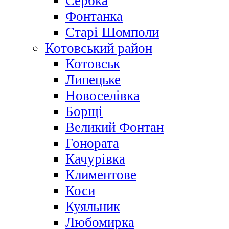
Сербка
Фонтанка
Старі Шомполи
Котовський район
Котовськ
Липецьке
Новоселівка
Борщі
Великий Фонтан
Гонората
Качурівка
Климентове
Коси
Куяльник
Любомирка