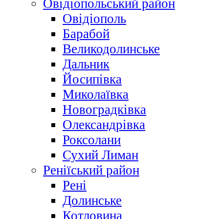
Овідіопольський район
Овідіополь
Барабой
Великодолинське
Дальник
Йосипівка
Миколаївка
Новоградківка
Олександрівка
Роксолани
Сухий Лиман
Реніїський район
Рені
Долинське
Котловина