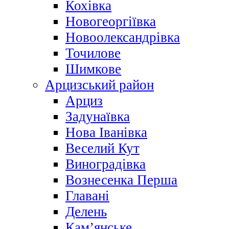
Кохівка
Новогеоргіївка
Новоолександрівка
Точилове
Шимкове
Арцизський район
Арциз
Задунаївка
Нова Іванівка
Веселий Кут
Виноградівка
Вознесенка Перша
Главані
Делень
Кам’янське