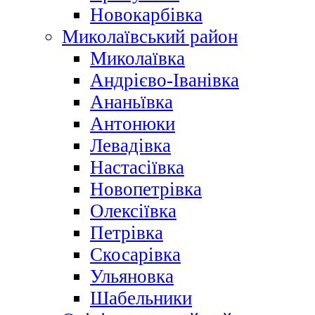
Новокарбівка
Миколаївський район
Миколаївка
Андрієво-Іванівка
Ананьївка
Антонюки
Левадівка
Настасіївка
Новопетрівка
Олексіївка
Петрівка
Скосарівка
Ульяновка
Шабельники