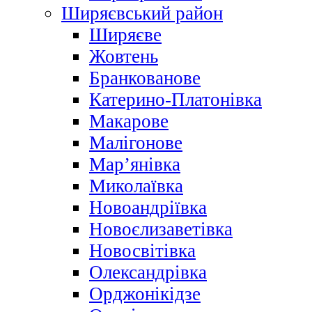
Ширяєвський район
Ширяєве
Жовтень
Бранкованове
Катерино-Платонівка
Макарове
Малігонове
Мар’янівка
Миколаївка
Новоандріївка
Новоєлизаветівка
Новосвітівка
Олександрівка
Орджонікідзе