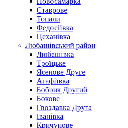
Новосамарка
Ставрове
Топали
Федосіївка
Цеханівка
Любашівський район
Любашівка
Троїцьке
Ясенове Друге
Агафіївка
Бобрик Другий
Бокове
Гвоздавка Друга
Іванівка
Кричунове