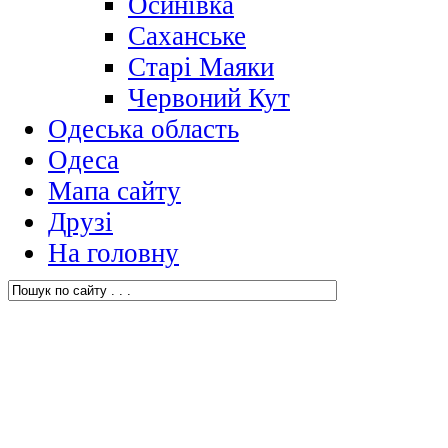
Осинівка
Саханське
Старі Маяки
Червоний Кут
Одеська область
Одеса
Мапа сайту
Друзі
На головну