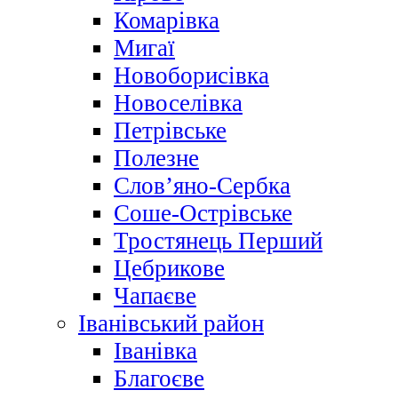
Комарівка
Мигаї
Новоборисівка
Новоселівка
Петрівське
Полезне
Слов’яно-Сербка
Соше-Острівське
Тростянець Перший
Цебрикове
Чапаєве
Іванівський район
Іванівка
Благоєве