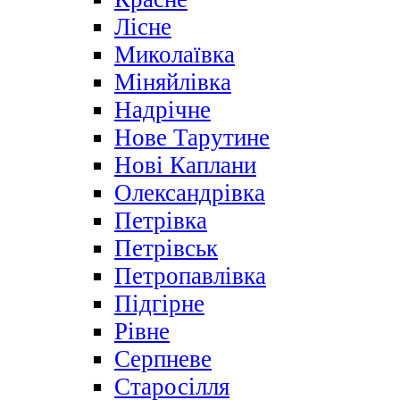
Лісне
Миколаївка
Міняйлівка
Надрічне
Нове Тарутине
Нові Каплани
Олександрівка
Петрівка
Петрівськ
Петропавлівка
Підгірне
Рівне
Серпневе
Старосілля