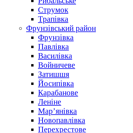
Рибальське
Струмок
Трапівка
Фрунзівський район
Фрунзівка
Павлівка
Василівка
Войничеве
Затишшя
Йосипівка
Карабанове
Леніне
Мар’янівка
Новопавлівка
Перехрестове