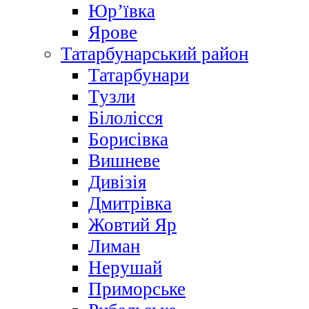
Юр’ївка
Ярове
Татарбунарський район
Татарбунари
Тузли
Білолісся
Борисівка
Вишневе
Дивізія
Дмитрівка
Жовтий Яр
Лиман
Нерушай
Приморське