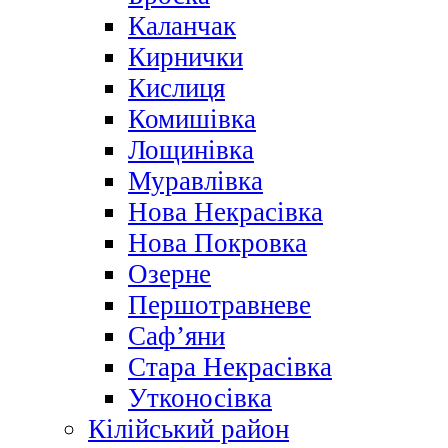
Каланчак
Кирнички
Кислиця
Комишівка
Лощинівка
Муравлівка
Нова Некрасівка
Нова Покровка
Озерне
Першотравневе
Саф’яни
Стара Некрасівка
Утконосівка
Кілійський район