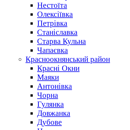
Нестоїта
Олексіївка
Петрівка
Станіславка
Старва Кульна
Чапаєвка
Красноокнянський район
Красні Окни
Маяки
Антонівка
Чорна
Гулянка
Довжанка
Дубове