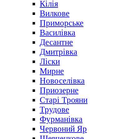
Кілія
Вилкове
Приморське
Василівка
Десантне
Дмитрівка
Ліски
Мирне
Новоселівка
Приозерне
Старі Трояни
Трудове
Фурманівка
Червоний Яр
Шевченкове