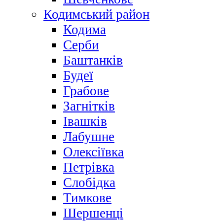
Кодимський район
Кодима
Серби
Баштанків
Будеї
Грабове
Загнітків
Івашків
Лабушне
Олексіївка
Петрівка
Слобідка
Тимкове
Шершенці