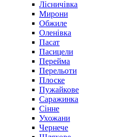
Лісничівка
Мирони
Обжиле
Оленівка
Пасат
Пасицели
Перейма
Перельоти
Плоске
Пужайкове
Саражинка
Сінне
Ухожани
Чернече