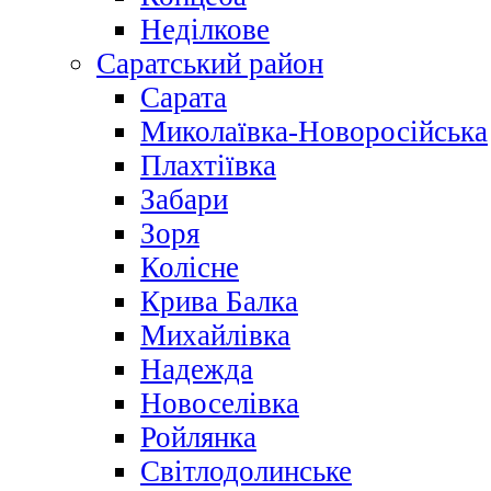
Неділкове
Саратський район
Сарата
Миколаївка-Новоросійська
Плахтіївка
Забари
Зоря
Колісне
Крива Балка
Михайлівка
Надежда
Новоселівка
Ройлянка
Світлодолинське