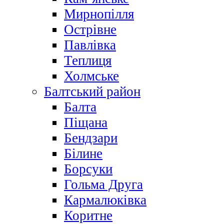
Мирнопілля
Острівне
Павлівка
Теплиця
Холмське
Балтський район
Балта
Піщана
Бендзари
Білине
Борсуки
Гольма Друга
Кармалюківка
Коритне