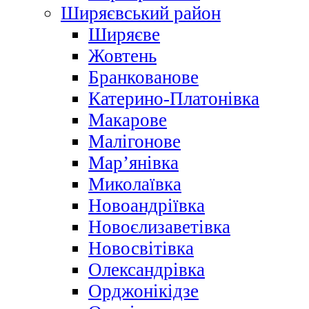
Ширяєвський район
Ширяєве
Жовтень
Бранкованове
Катерино-Платонівка
Макарове
Малігонове
Мар’янівка
Миколаївка
Новоандріївка
Новоєлизаветівка
Новосвітівка
Олександрівка
Орджонікідзе