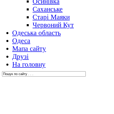
Осинівка
Саханське
Старі Маяки
Червоний Кут
Одеська область
Одеса
Мапа сайту
Друзі
На головну