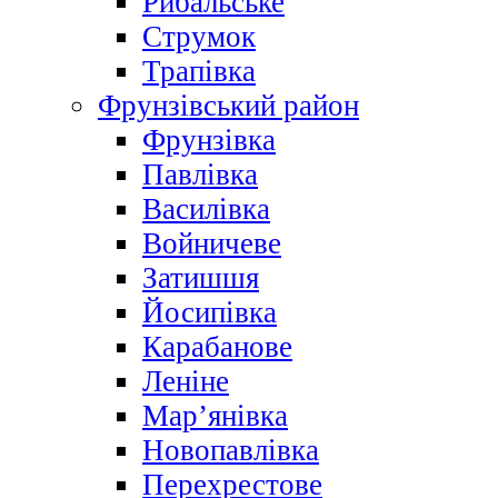
Рибальське
Струмок
Трапівка
Фрунзівський район
Фрунзівка
Павлівка
Василівка
Войничеве
Затишшя
Йосипівка
Карабанове
Леніне
Мар’янівка
Новопавлівка
Перехрестове