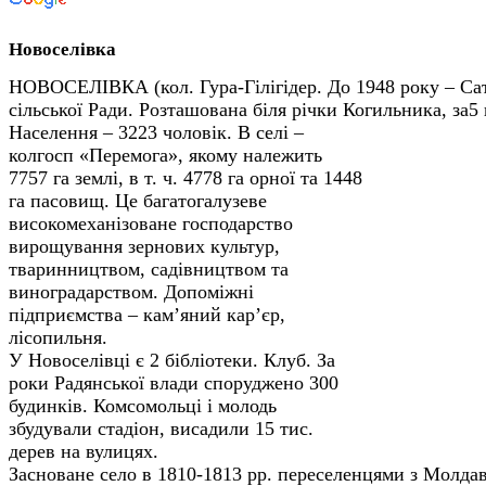
Новоселівка
НОВОСЕЛІВКА (кол. Гура-Гілігідер. До 1948 року – Сат
сільської Ради. Розташована біля річки Когильника, за5
Населення – 3223 чоловік.
В селі –
колгосп «Перемога», якому належить
7757 га землі, в т. ч. 4778 га орної та 1448
га пасовищ. Це багатогалузеве
високомеханізоване господарство
вирощування зернових культур,
тваринництвом, садівництвом та
виноградарством. Допоміжні
підприємства – кам’яний кар’єр,
лісопильня.
У Новоселівці є 2 бібліотеки. Клуб. За
роки Радянської влади споруджено 300
будинків. Комсомольці і молодь
збудували стадіон, висадили 15 тис.
дерев на вулицях.
Засноване село в 1810-1813 рр. переселенцями з Молдав