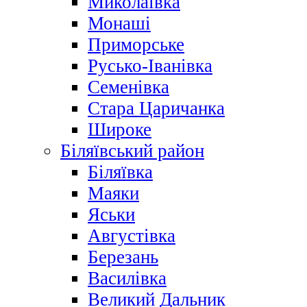
Миколаївка
Монаші
Приморське
Русько-Іванівка
Семенівка
Стара Царичанка
Широке
Біляївський район
Біляївка
Маяки
Яськи
Августівка
Березань
Василівка
Великий Дальник