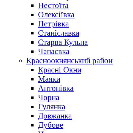
Нестоїта
Олексіївка
Петрівка
Станіславка
Старва Кульна
Чапаєвка
Красноокнянський район
Красні Окни
Маяки
Антонівка
Чорна
Гулянка
Довжанка
Дубове