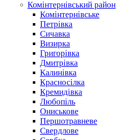
Комінтернівський район
Комінтернівське
Петрівка
Сичавка
Визирка
Григорівка
Дмитрівка
Калинівка
Красносілка
Кремидівка
Любопіль
Ониськове
Першотравневе
Свердлове