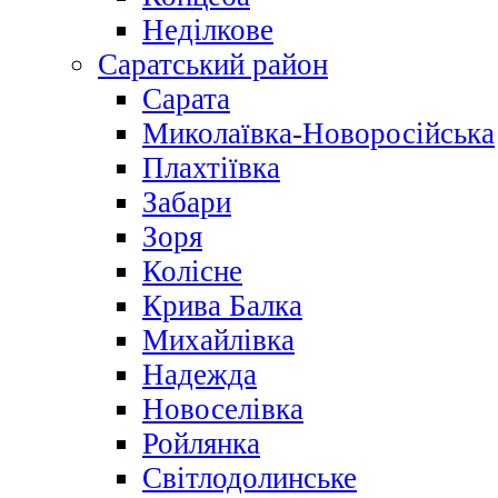
Неділкове
Саратський район
Сарата
Миколаївка-Новоросійська
Плахтіївка
Забари
Зоря
Колісне
Крива Балка
Михайлівка
Надежда
Новоселівка
Ройлянка
Світлодолинське