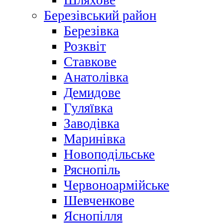
Шляхове
Березівський район
Березівка
Розквіт
Ставкове
Анатолівка
Демидове
Гуляївка
Заводівка
Маринівка
Новоподільське
Ряснопіль
Червоноармійське
Шевченкове
Яснопілля