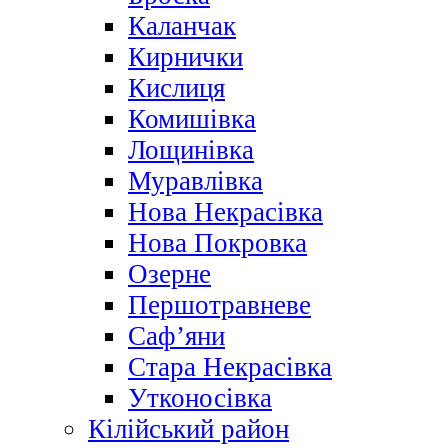
Каланчак
Кирнички
Кислиця
Комишівка
Лощинівка
Муравлівка
Нова Некрасівка
Нова Покровка
Озерне
Першотравневе
Саф’яни
Стара Некрасівка
Утконосівка
Кілійський район