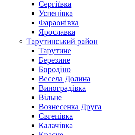
Сергіївка
Успенівка
Фараонівка
Ярославка
Тарутинський район
Тарутине
Березине
Бородіно
Весела Долина
Виноградівка
Вільне
Вознесенка Друга
Євгенівка
Калачівка
Красне