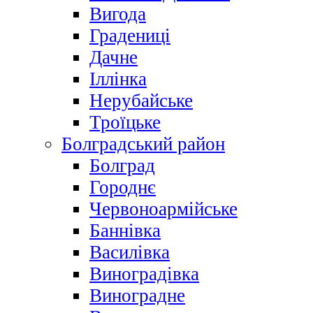
Вигода
Градениці
Дачне
Іллінка
Нерубайське
Троїцьке
Болградський район
Болград
Городнє
Червоноармійське
Баннівка
Василівка
Виноградівка
Виноградне