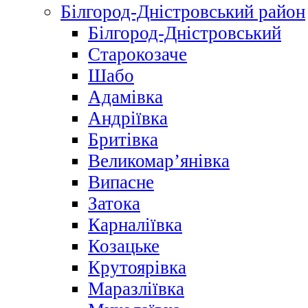
Білгород-Дністровський район
Білгород-Дністровський
Старокозаче
Шабо
Адамівка
Андріївка
Бритівка
Великомар’янівка
Випасне
Затока
Карналіївка
Козацьке
Крутоярівка
Маразліївка