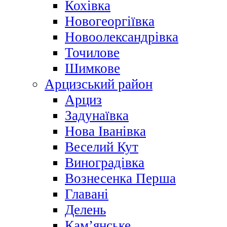
Кохівка
Новогеоргіївка
Новоолександрівка
Точилове
Шимкове
Арцизський район
Арциз
Задунаївка
Нова Іванівка
Веселий Кут
Виноградівка
Вознесенка Перша
Главані
Делень
Кам’янське