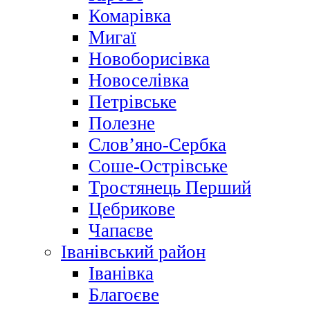
Комарівка
Мигаї
Новоборисівка
Новоселівка
Петрівське
Полезне
Слов’яно-Сербка
Соше-Острівське
Тростянець Перший
Цебрикове
Чапаєве
Іванівський район
Іванівка
Благоєве