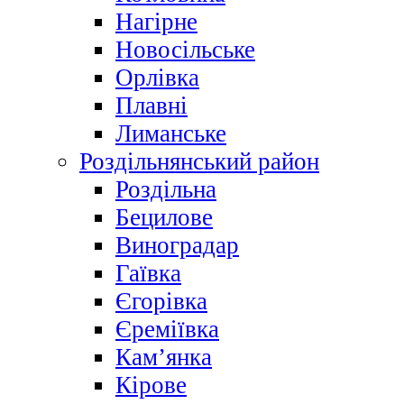
Нагірне
Новосільське
Орлівка
Плавні
Лиманське
Роздільнянський район
Роздільна
Бецилове
Виноградар
Гаївка
Єгорівка
Єреміївка
Кам’янка
Кірове