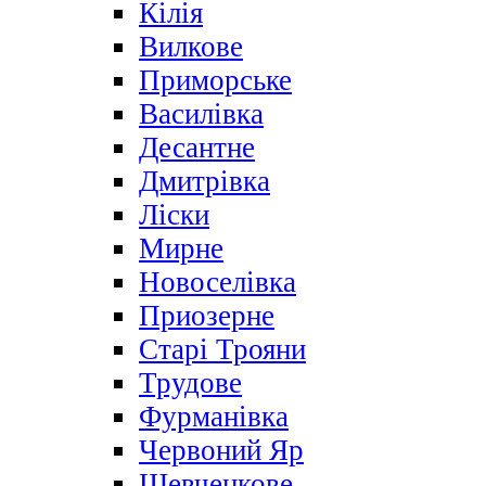
Кілія
Вилкове
Приморське
Василівка
Десантне
Дмитрівка
Ліски
Мирне
Новоселівка
Приозерне
Старі Трояни
Трудове
Фурманівка
Червоний Яр
Шевченкове