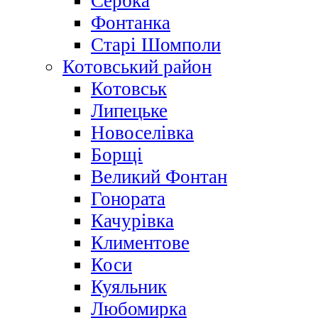
Сербка
Фонтанка
Старі Шомполи
Котовський район
Котовськ
Липецьке
Новоселівка
Борщі
Великий Фонтан
Гонората
Качурівка
Климентове
Коси
Куяльник
Любомирка