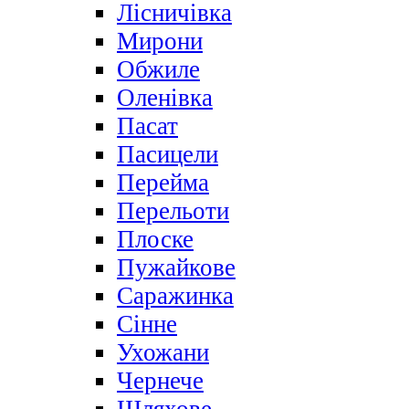
Лісничівка
Мирони
Обжиле
Оленівка
Пасат
Пасицели
Перейма
Перельоти
Плоске
Пужайкове
Саражинка
Сінне
Ухожани
Чернече