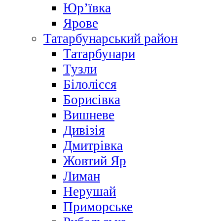
Юр’ївка
Ярове
Татарбунарський район
Татарбунари
Тузли
Білолісся
Борисівка
Вишневе
Дивізія
Дмитрівка
Жовтий Яр
Лиман
Нерушай
Приморське