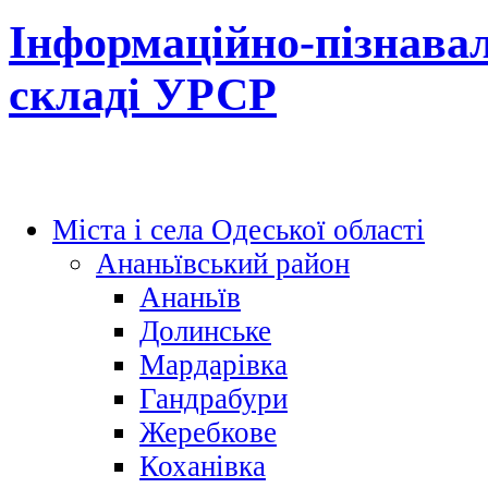
Інформаційно-пізнавал
складі УРСР
Міста і села Одеської області
Ананьївський район
Ананьїв
Долинське
Мардарівка
Гандрабури
Жеребкове
Коханівка