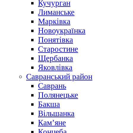
Кучурган
Лиманське
Марківка
Новоукраїнка
Понятівка
Старостине
Щербанка
Яковлівка
Савранський район
Саврань
Полянецьке
Бакша
Вільшанка
Кам’яне
Концеба