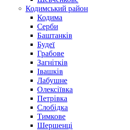
Кодимський район
Кодима
Серби
Баштанків
Будеї
Грабове
Загнітків
Івашків
Лабушне
Олексіївка
Петрівка
Слобідка
Тимкове
Шершенці