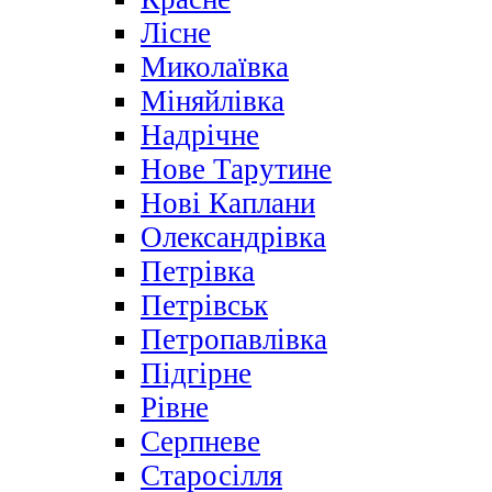
Лісне
Миколаївка
Міняйлівка
Надрічне
Нове Тарутине
Нові Каплани
Олександрівка
Петрівка
Петрівськ
Петропавлівка
Підгірне
Рівне
Серпневе
Старосілля