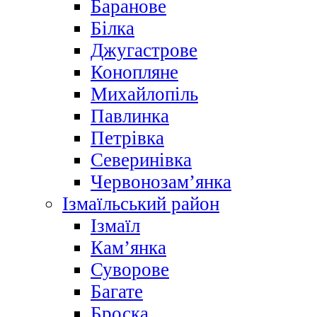
Баранове
Білка
Джугастрове
Конопляне
Михайлопіль
Павлинка
Петрівка
Северинівка
Червонозам’янка
Ізмаїльський район
Ізмаїл
Кам’янка
Суворове
Багате
Броска