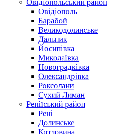
Овідіопольський район
Овідіополь
Барабой
Великодолинське
Дальник
Йосипівка
Миколаївка
Новоградківка
Олександрівка
Роксолани
Сухий Лиман
Реніїський район
Рені
Долинське
Котловина