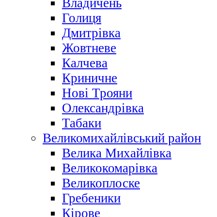
Владичень
Голиця
Дмитрівка
Жовтневе
Калчева
Криничне
Нові Трояни
Олександрівка
Табаки
Великомихайлівський район
Велика Михайлівка
Великокомарівка
Великоплоске
Гребеники
Кірове