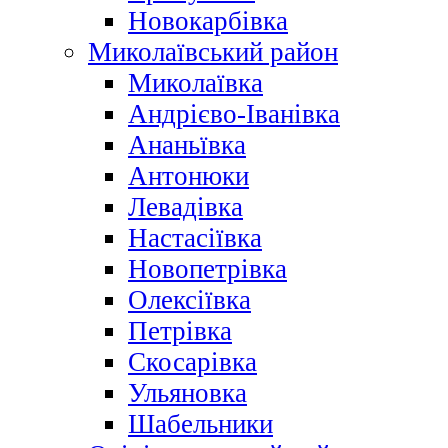
Новокарбівка
Миколаївський район
Миколаївка
Андрієво-Іванівка
Ананьївка
Антонюки
Левадівка
Настасіївка
Новопетрівка
Олексіївка
Петрівка
Скосарівка
Ульяновка
Шабельники