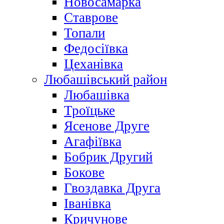
Новосамарка
Ставрове
Топали
Федосіївка
Цеханівка
Любашівський район
Любашівка
Троїцьке
Ясенове Друге
Агафіївка
Бобрик Другий
Бокове
Гвоздавка Друга
Іванівка
Кричунове