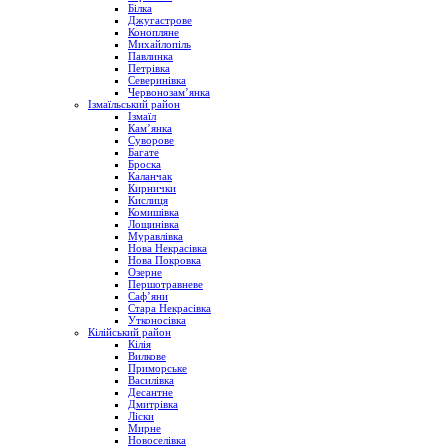
Білка
Джугастрове
Конопляне
Михайлопіль
Павлинка
Петрівка
Северинівка
Червонозам’янка
Ізмаїльський район
Ізмаїл
Кам’янка
Суворове
Багате
Броска
Каланчак
Кирнички
Кислиця
Комишівка
Лощинівка
Муравлівка
Нова Некрасівка
Нова Покровка
Озерне
Першотравневе
Саф’яни
Стара Некрасівка
Утконосівка
Кілійський район
Кілія
Вилкове
Приморське
Василівка
Десантне
Дмитрівка
Ліски
Мирне
Новоселівка