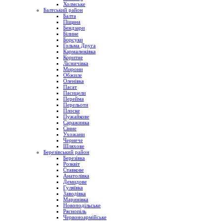
Холмське
Балтський район
Балта
Піщана
Бендзари
Білине
Борсуки
Гольма Друга
Кармалюківка
Коритне
Лісничівка
Мирони
Обжиле
Оленівка
Пасат
Пасицели
Перейма
Перельоти
Плоске
Пужайкове
Саражинка
Сінне
Ухожани
Чернече
Шляхове
Березівський район
Березівка
Розквіт
Ставкове
Анатолівка
Демидове
Гуляївка
Заводівка
Маринівка
Новоподільське
Ряснопіль
Червоноармійське