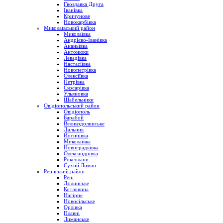
Гвоздавка Друга
Іванівка
Кричунове
Новокарбівка
Миколаївський район
Миколаївка
Андрієво-Іванівка
Ананьївка
Антонюки
Левадівка
Настасіївка
Новопетрівка
Олексіївка
Петрівка
Скосарівка
Ульяновка
Шабельники
Овідіопольський район
Овідіополь
Барабой
Великодолинське
Дальник
Йосипівка
Миколаївка
Новоградківка
Олександрівка
Роксолани
Сухий Лиман
Реніїський район
Рені
Долинське
Котловина
Нагірне
Новосільське
Орлівка
Плавні
Лиманське