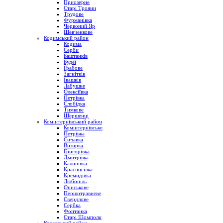
Приозерне
Старі Трояни
Трудове
Фурманівка
Червоний Яр
Шевченкове
Кодимський район
Кодима
Серби
Баштанків
Будеї
Грабове
Загнітків
Івашків
Лабушне
Олексіївка
Петрівка
Слобідка
Тимкове
Шершенці
Комінтернівський район
Комінтернівське
Петрівка
Сичавка
Визирка
Григорівка
Дмитрівка
Калинівка
Красносілка
Кремидівка
Любопіль
Ониськове
Першотравневе
Свердлове
Сербка
Фонтанка
Старі Шомполи