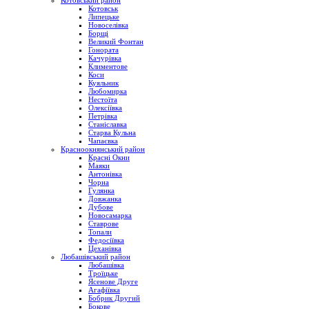
Котовський район
Котовськ
Липецьке
Новоселівка
Борщі
Великий Фонтан
Гонората
Качурівка
Климентове
Коси
Куяльник
Любомирка
Нестоїта
Олексіївка
Петрівка
Станіславка
Старва Кульна
Чапаєвка
Красноокнянський район
Красні Окни
Маяки
Антонівка
Чорна
Гулянка
Довжанка
Дубове
Новосамарка
Ставрове
Топали
Федосіївка
Цеханівка
Любашівський район
Любашівка
Троїцьке
Ясенове Друге
Агафіївка
Бобрик Другий
Бокове