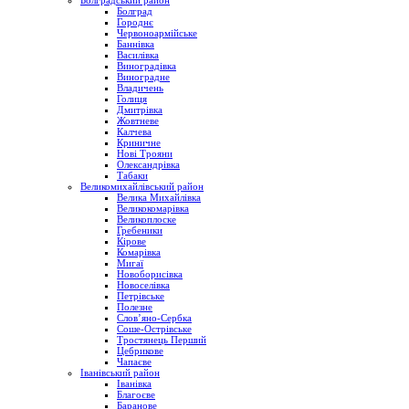
Болградський район
Болград
Городнє
Червоноармійське
Баннівка
Василівка
Виноградівка
Виноградне
Владичень
Голиця
Дмитрівка
Жовтневе
Калчева
Криничне
Нові Трояни
Олександрівка
Табаки
Великомихайлівський район
Велика Михайлівка
Великокомарівка
Великоплоске
Гребеники
Кірове
Комарівка
Мигаї
Новоборисівка
Новоселівка
Петрівське
Полезне
Слов’яно-Сербка
Соше-Острівське
Тростянець Перший
Цебрикове
Чапаєве
Іванівський район
Іванівка
Благоєве
Баранове