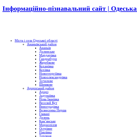
Інформаційно-пізнавальний сайт | Одеська
Міста і села Одеської області
Ананьївський район
Ананьїв
Долинське
Мардарівка
Гандрабури
Жеребкове
Коханівка
Кохівка
Новогеоргіївка
Новоолександрівка
Точилове
Шимкове
Арцизський район
Арциз
Задунаївка
Нова Іванівка
Веселий Кут
Виноградівка
Вознесенка Перша
Главані
Делень
Кам’янське
Мирнопілля
Острівне
Павлівка
Теплиця