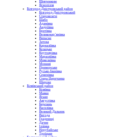
Шевченкове
Яснопілля
Білгород-Дністровський район
Білгород-Дністровський
Старокозаче
Шабо
Адамівка
Андріївка
Бритівка
Великомар’янівка
Випасне
Затока
Карналіївка
Козацьке
Крутоярівка
Маразліївка
Миколаївка
Монаші
Приморське
Русько-Іванівка
Семенівка
Стара Царичанка
Широке
Біляївський район
Біляївка
Маяки
Яськи
Августівка
Березань
Василівка
Великий Дальник
Вигода
Градениці
Дачне
Іллінка
Нерубайське
Троїцьке