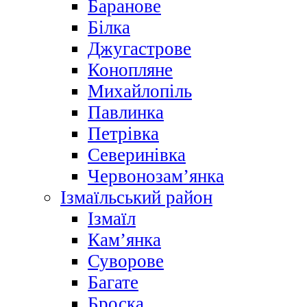
Баранове
Білка
Джугастрове
Конопляне
Михайлопіль
Павлинка
Петрівка
Северинівка
Червонозам’янка
Ізмаїльський район
Ізмаїл
Кам’янка
Суворове
Багате
Броска