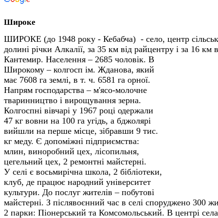
Широке
ШИРОКЕ (до 1948 року - Кебабча) - село, центр сільськ
долині річки Алкалії, за 35 км від райцентру і за 16 км в
Кантемир. Населення – 2685 чоловік.
В
Широкому – колгосп ім. Жданова, який
має 7608 га землі, в т. ч. 6581 га орної.
Напрям господарства – м'ясо-молочне
тваринництво і вирощування зерна.
Колгоспні вівчарі у 1967 році одержали
47 кг вовни на 100 га угідь, а бджолярі
вийшли на перше місце, зібравши 9 тис.
кг меду. Є допоміжні підприємства:
млин, виноробний цех, лісопильня,
цегельний цех, 2 ремонтні майстерні.
У селі є восьмирічна школа, 2 бібліотеки,
клуб, де працює народний університет
культури. До послуг жителів – побутові
майстерні. З післявоєнний час в селі споруджено 300 ж
2 парки: Піонерський та Комсомольський. В центрі села 