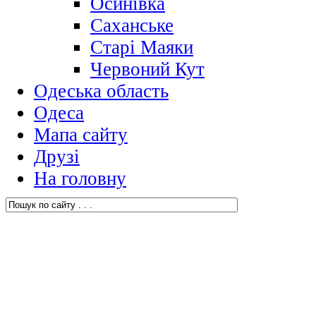
Осинівка
Саханське
Старі Маяки
Червоний Кут
Одеська область
Одеса
Мапа сайту
Друзі
На головну