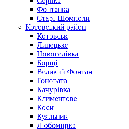
Сербка
Фонтанка
Старі Шомполи
Котовський район
Котовськ
Липецьке
Новоселівка
Борщі
Великий Фонтан
Гонората
Качурівка
Климентове
Коси
Куяльник
Любомирка