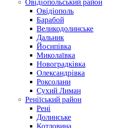
Овідіопольський район
Овідіополь
Барабой
Великодолинське
Дальник
Йосипівка
Миколаївка
Новоградківка
Олександрівка
Роксолани
Сухий Лиман
Реніїський район
Рені
Долинське
Котловина