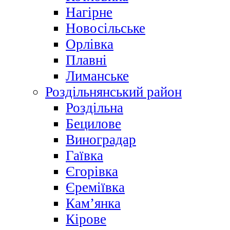
Нагірне
Новосільське
Орлівка
Плавні
Лиманське
Роздільнянський район
Роздільна
Бецилове
Виноградар
Гаївка
Єгорівка
Єреміївка
Кам’янка
Кірове