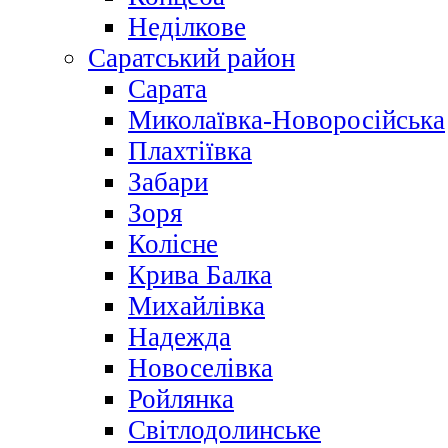
Неділкове
Саратський район
Сарата
Миколаївка-Новоросійська
Плахтіївка
Забари
Зоря
Колісне
Крива Балка
Михайлівка
Надежда
Новоселівка
Ройлянка
Світлодолинське