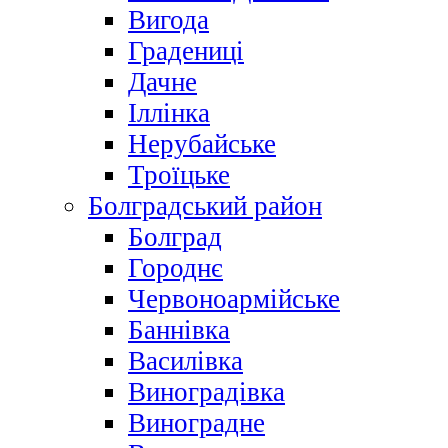
Вигода
Градениці
Дачне
Іллінка
Нерубайське
Троїцьке
Болградський район
Болград
Городнє
Червоноармійське
Баннівка
Василівка
Виноградівка
Виноградне