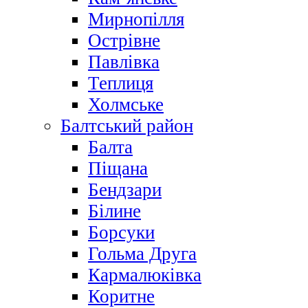
Мирнопілля
Острівне
Павлівка
Теплиця
Холмське
Балтський район
Балта
Піщана
Бендзари
Білине
Борсуки
Гольма Друга
Кармалюківка
Коритне