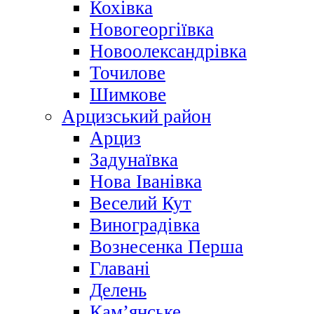
Кохівка
Новогеоргіївка
Новоолександрівка
Точилове
Шимкове
Арцизський район
Арциз
Задунаївка
Нова Іванівка
Веселий Кут
Виноградівка
Вознесенка Перша
Главані
Делень
Кам’янське