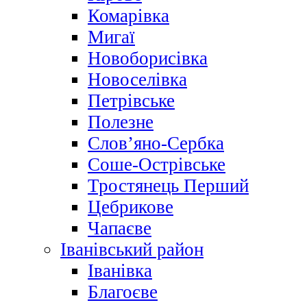
Комарівка
Мигаї
Новоборисівка
Новоселівка
Петрівське
Полезне
Слов’яно-Сербка
Соше-Острівське
Тростянець Перший
Цебрикове
Чапаєве
Іванівський район
Іванівка
Благоєве