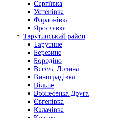
Сергіївка
Успенівка
Фараонівка
Ярославка
Тарутинський район
Тарутине
Березине
Бородіно
Весела Долина
Виноградівка
Вільне
Вознесенка Друга
Євгенівка
Калачівка
Красне