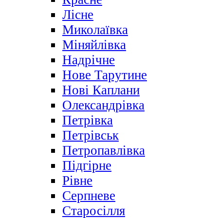
Лісне
Миколаївка
Міняйлівка
Надрічне
Нове Тарутине
Нові Каплани
Олександрівка
Петрівка
Петрівськ
Петропавлівка
Підгірне
Рівне
Серпневе
Старосілля