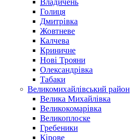
Владичень
Голиця
Дмитрівка
Жовтневе
Калчева
Криничне
Нові Трояни
Олександрівка
Табаки
Великомихайлівський район
Велика Михайлівка
Великокомарівка
Великоплоске
Гребеники
Кірове