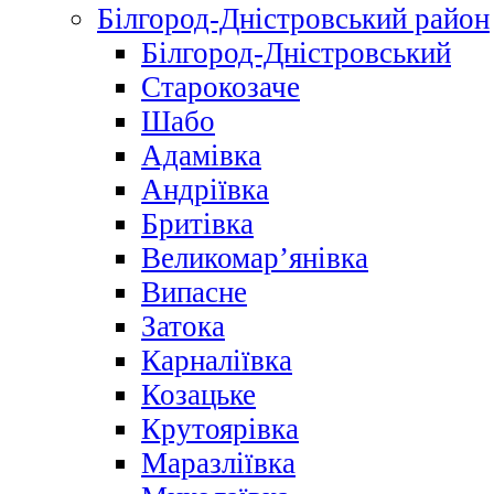
Білгород-Дністровський район
Білгород-Дністровський
Старокозаче
Шабо
Адамівка
Андріївка
Бритівка
Великомар’янівка
Випасне
Затока
Карналіївка
Козацьке
Крутоярівка
Маразліївка