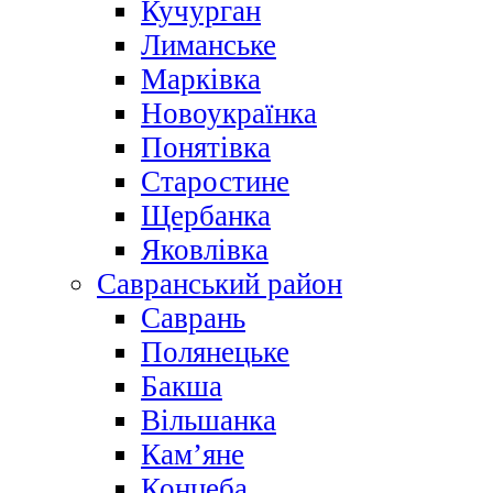
Кучурган
Лиманське
Марківка
Новоукраїнка
Понятівка
Старостине
Щербанка
Яковлівка
Савранський район
Саврань
Полянецьке
Бакша
Вільшанка
Кам’яне
Концеба