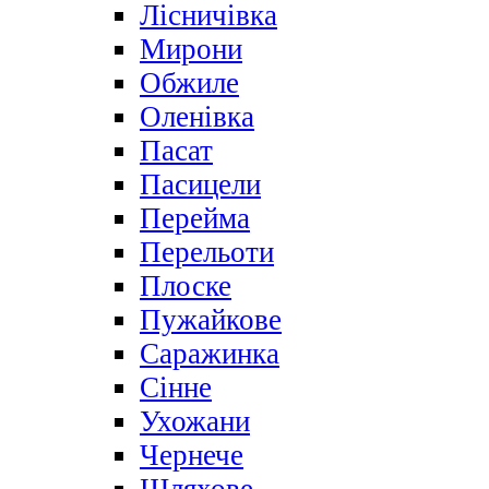
Лісничівка
Мирони
Обжиле
Оленівка
Пасат
Пасицели
Перейма
Перельоти
Плоске
Пужайкове
Саражинка
Сінне
Ухожани
Чернече