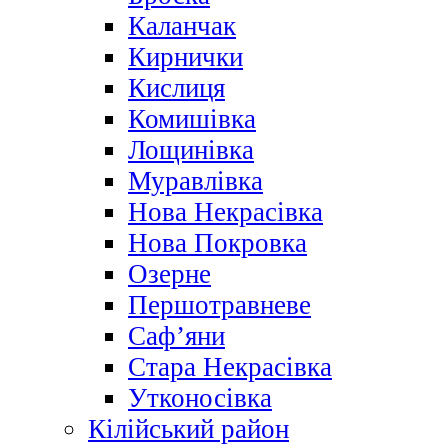
Каланчак
Кирнички
Кислиця
Комишівка
Лощинівка
Муравлівка
Нова Некрасівка
Нова Покровка
Озерне
Першотравневе
Саф’яни
Стара Некрасівка
Утконосівка
Кілійський район