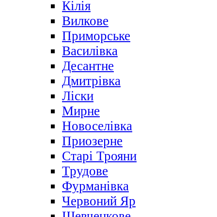
Кілія
Вилкове
Приморське
Василівка
Десантне
Дмитрівка
Ліски
Мирне
Новоселівка
Приозерне
Старі Трояни
Трудове
Фурманівка
Червоний Яр
Шевченкове