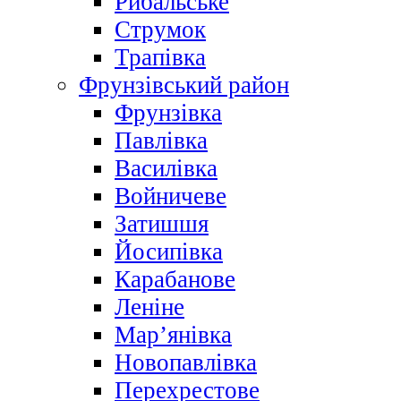
Рибальське
Струмок
Трапівка
Фрунзівський район
Фрунзівка
Павлівка
Василівка
Войничеве
Затишшя
Йосипівка
Карабанове
Леніне
Мар’янівка
Новопавлівка
Перехрестове