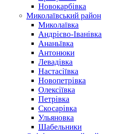
Новокарбівка
Миколаївський район
Миколаївка
Андрієво-Іванівка
Ананьївка
Антонюки
Левадівка
Настасіївка
Новопетрівка
Олексіївка
Петрівка
Скосарівка
Ульяновка
Шабельники