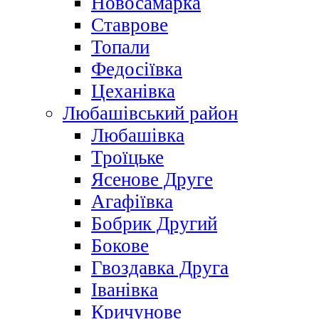
Новосамарка
Ставрове
Топали
Федосіївка
Цеханівка
Любашівський район
Любашівка
Троїцьке
Ясенове Друге
Агафіївка
Бобрик Другий
Бокове
Гвоздавка Друга
Іванівка
Кричунове