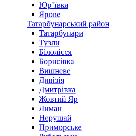
Юр’ївка
Ярове
Татарбунарський район
Татарбунари
Тузли
Білолісся
Борисівка
Вишневе
Дивізія
Дмитрівка
Жовтий Яр
Лиман
Нерушай
Приморське