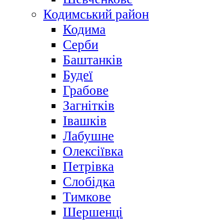
Кодимський район
Кодима
Серби
Баштанків
Будеї
Грабове
Загнітків
Івашків
Лабушне
Олексіївка
Петрівка
Слобідка
Тимкове
Шершенці