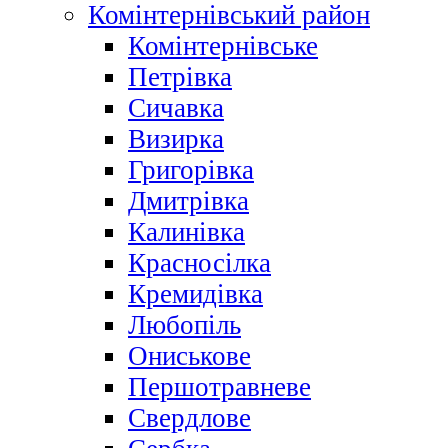
Комінтернівський район
Комінтернівське
Петрівка
Сичавка
Визирка
Григорівка
Дмитрівка
Калинівка
Красносілка
Кремидівка
Любопіль
Ониськове
Першотравневе
Свердлове