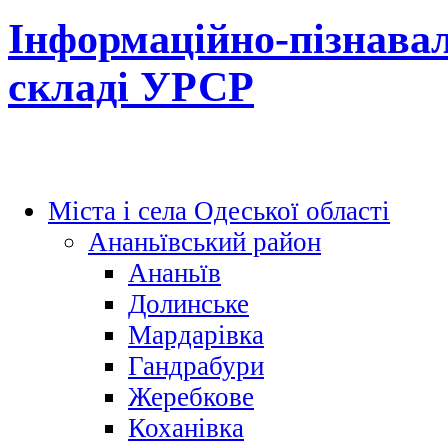
Інформаційно-пізнавал
складі УРСР
Міста і села Одеської області
Ананьївський район
Ананьїв
Долинське
Мардарівка
Гандрабури
Жеребкове
Коханівка