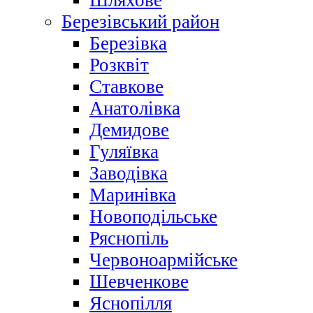
Шляхове
Березівський район
Березівка
Розквіт
Ставкове
Анатолівка
Демидове
Гуляївка
Заводівка
Маринівка
Новоподільське
Ряснопіль
Червоноармійське
Шевченкове
Яснопілля