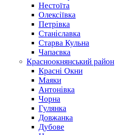
Нестоїта
Олексіївка
Петрівка
Станіславка
Старва Кульна
Чапаєвка
Красноокнянський район
Красні Окни
Маяки
Антонівка
Чорна
Гулянка
Довжанка
Дубове