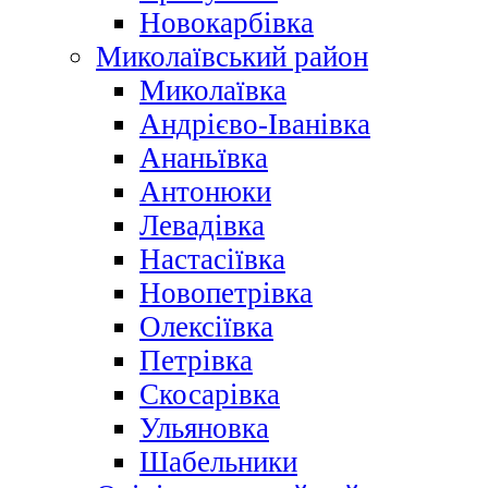
Новокарбівка
Миколаївський район
Миколаївка
Андрієво-Іванівка
Ананьївка
Антонюки
Левадівка
Настасіївка
Новопетрівка
Олексіївка
Петрівка
Скосарівка
Ульяновка
Шабельники