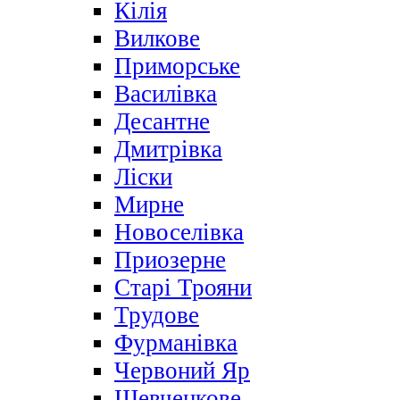
Кілія
Вилкове
Приморське
Василівка
Десантне
Дмитрівка
Ліски
Мирне
Новоселівка
Приозерне
Старі Трояни
Трудове
Фурманівка
Червоний Яр
Шевченкове