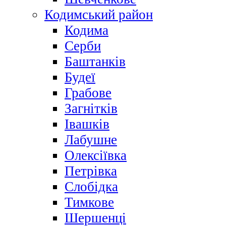
Кодимський район
Кодима
Серби
Баштанків
Будеї
Грабове
Загнітків
Івашків
Лабушне
Олексіївка
Петрівка
Слобідка
Тимкове
Шершенці