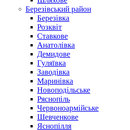
Шляхове
Березівський район
Березівка
Розквіт
Ставкове
Анатолівка
Демидове
Гуляївка
Заводівка
Маринівка
Новоподільське
Ряснопіль
Червоноармійське
Шевченкове
Яснопілля