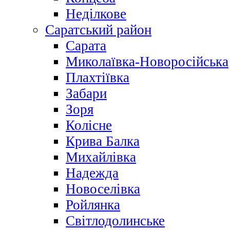
Неділкове
Саратський район
Сарата
Миколаївка-Новоросійська
Плахтіївка
Забари
Зоря
Колісне
Крива Балка
Михайлівка
Надежда
Новоселівка
Ройлянка
Світлодолинське