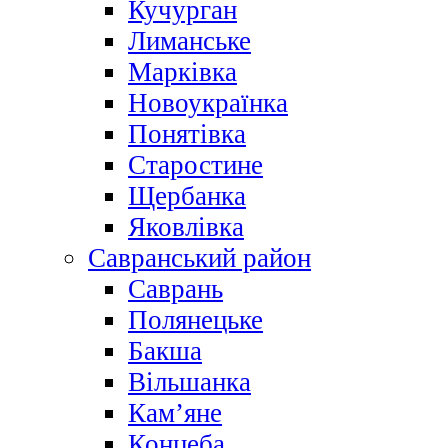
Кучурган
Лиманське
Марківка
Новоукраїнка
Понятівка
Старостине
Щербанка
Яковлівка
Савранський район
Саврань
Полянецьке
Бакша
Вільшанка
Кам’яне
Концеба