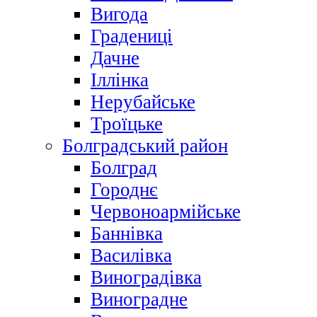
Вигода
Градениці
Дачне
Іллінка
Нерубайське
Троїцьке
Болградський район
Болград
Городнє
Червоноармійське
Баннівка
Василівка
Виноградівка
Виноградне