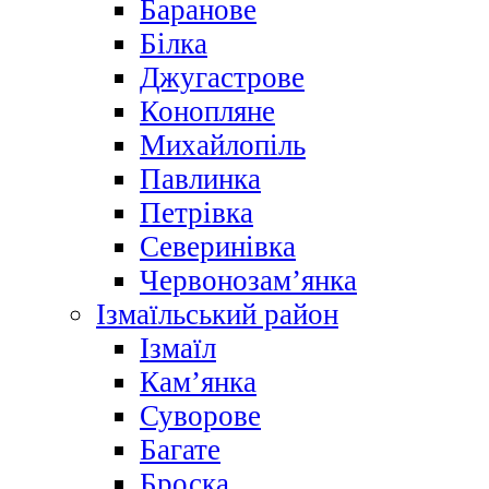
Баранове
Білка
Джугастрове
Конопляне
Михайлопіль
Павлинка
Петрівка
Северинівка
Червонозам’янка
Ізмаїльський район
Ізмаїл
Кам’янка
Суворове
Багате
Броска