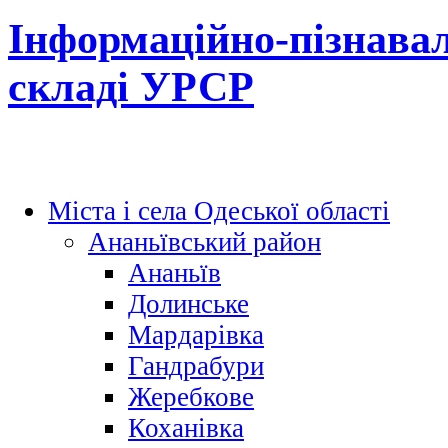
Інформаційно-пізнавал
складі УРСР
Міста і села Одеської області
Ананьївський район
Ананьїв
Долинське
Мардарівка
Гандрабури
Жеребкове
Коханівка