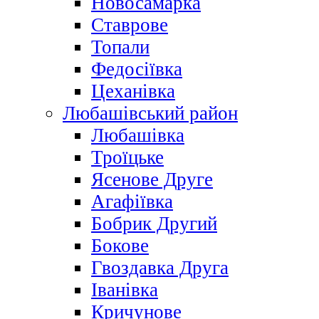
Новосамарка
Ставрове
Топали
Федосіївка
Цеханівка
Любашівський район
Любашівка
Троїцьке
Ясенове Друге
Агафіївка
Бобрик Другий
Бокове
Гвоздавка Друга
Іванівка
Кричунове