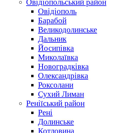
Овідіопольський район
Овідіополь
Барабой
Великодолинське
Дальник
Йосипівка
Миколаївка
Новоградківка
Олександрівка
Роксолани
Сухий Лиман
Реніїський район
Рені
Долинське
Котловина