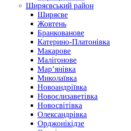
Ширяєвський район
Ширяєве
Жовтень
Бранкованове
Катерино-Платонівка
Макарове
Малігонове
Мар’янівка
Миколаївка
Новоандріївка
Новоєлизаветівка
Новосвітівка
Олександрівка
Орджонікідзе