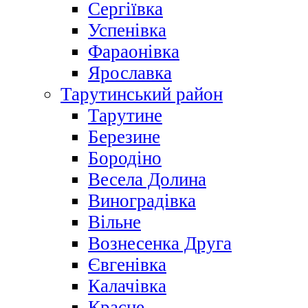
Сергіївка
Успенівка
Фараонівка
Ярославка
Тарутинський район
Тарутине
Березине
Бородіно
Весела Долина
Виноградівка
Вільне
Вознесенка Друга
Євгенівка
Калачівка
Красне