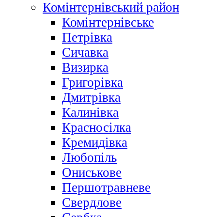
Комінтернівський район
Комінтернівське
Петрівка
Сичавка
Визирка
Григорівка
Дмитрівка
Калинівка
Красносілка
Кремидівка
Любопіль
Ониськове
Першотравневе
Свердлове