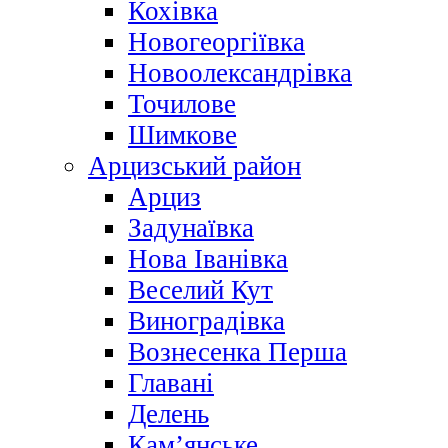
Кохівка
Новогеоргіївка
Новоолександрівка
Точилове
Шимкове
Арцизський район
Арциз
Задунаївка
Нова Іванівка
Веселий Кут
Виноградівка
Вознесенка Перша
Главані
Делень
Кам’янське