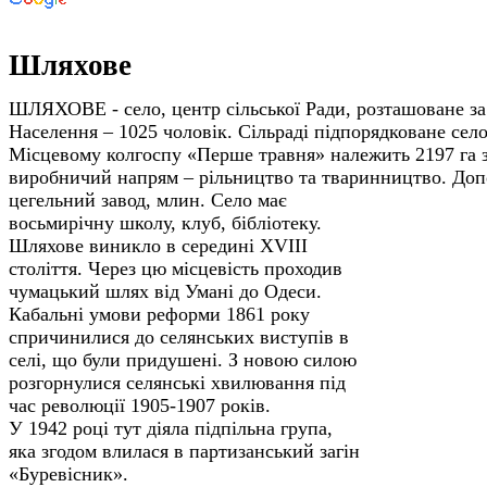
Шляхове
ШЛЯХОВЕ - село, центр сільської Ради, розташоване за 
Населення – 1025 чоловік. Сільраді підпорядковане село
Місцевому колгоспу «Перше травня» належить 2197 га з
виробничий напрям – рільництво та тваринництво. Доп
цегельний завод, млин.
Село має
восьмирічну школу, клуб, бібліотеку.
Шляхове виникло в середині XVIII
століття. Через цю місцевість проходив
чумацький шлях від Умані до Одеси.
Кабальні умови реформи 1861 року
спричинилися до селянських виступів в
селі, що були придушені. З новою силою
розгорнулися селянські хвилювання під
час революції 1905-1907 років.
У 1942 році тут діяла підпільна група,
яка згодом влилася в партизанський загін
«Буревісник».