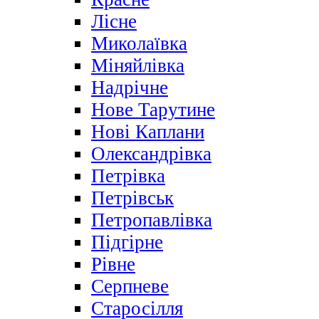
Лісне
Миколаївка
Міняйлівка
Надрічне
Нове Тарутине
Нові Каплани
Олександрівка
Петрівка
Петрівськ
Петропавлівка
Підгірне
Рівне
Серпневе
Старосілля