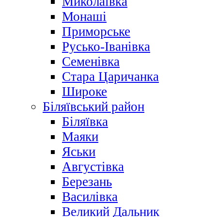
Миколаївка
Монаші
Приморське
Русько-Іванівка
Семенівка
Стара Царичанка
Широке
Біляївський район
Біляївка
Маяки
Яськи
Августівка
Березань
Василівка
Великий Дальник