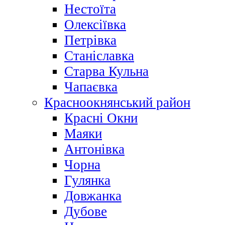
Нестоїта
Олексіївка
Петрівка
Станіславка
Старва Кульна
Чапаєвка
Красноокнянський район
Красні Окни
Маяки
Антонівка
Чорна
Гулянка
Довжанка
Дубове