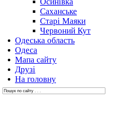
Осинівка
Саханське
Старі Маяки
Червоний Кут
Одеська область
Одеса
Мапа сайту
Друзі
На головну