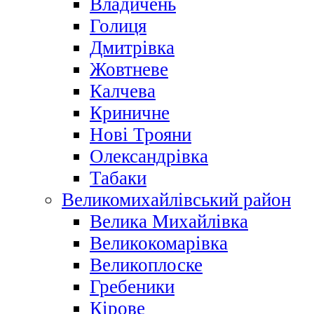
Владичень
Голиця
Дмитрівка
Жовтневе
Калчева
Криничне
Нові Трояни
Олександрівка
Табаки
Великомихайлівський район
Велика Михайлівка
Великокомарівка
Великоплоске
Гребеники
Кірове