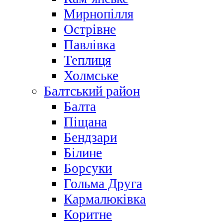
Мирнопілля
Острівне
Павлівка
Теплиця
Холмське
Балтський район
Балта
Піщана
Бендзари
Білине
Борсуки
Гольма Друга
Кармалюківка
Коритне