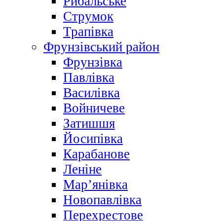
Рибальське
Струмок
Трапівка
Фрунзівський район
Фрунзівка
Павлівка
Василівка
Войничеве
Затишшя
Йосипівка
Карабанове
Леніне
Мар’янівка
Новопавлівка
Перехрестове