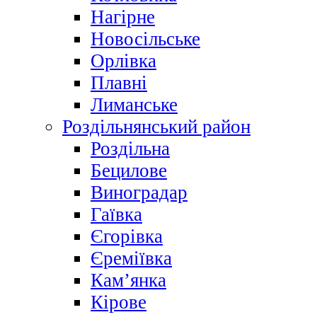
Нагірне
Новосільське
Орлівка
Плавні
Лиманське
Роздільнянський район
Роздільна
Бецилове
Виноградар
Гаївка
Єгорівка
Єреміївка
Кам’янка
Кірове