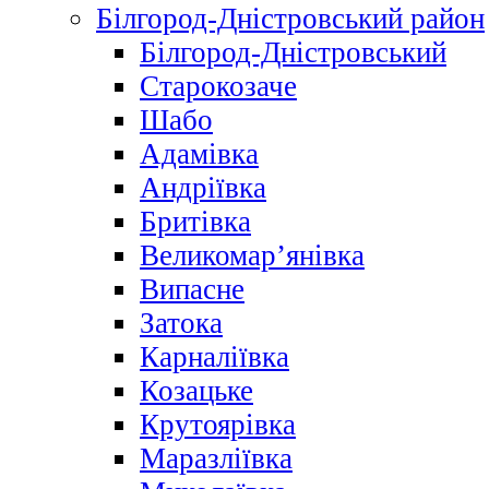
Білгород-Дністровський район
Білгород-Дністровський
Старокозаче
Шабо
Адамівка
Андріївка
Бритівка
Великомар’янівка
Випасне
Затока
Карналіївка
Козацьке
Крутоярівка
Маразліївка