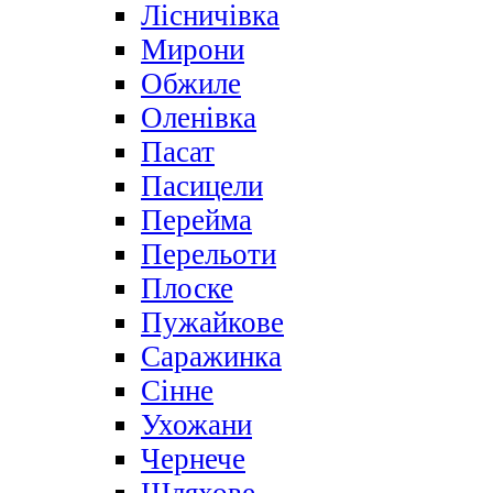
Лісничівка
Мирони
Обжиле
Оленівка
Пасат
Пасицели
Перейма
Перельоти
Плоске
Пужайкове
Саражинка
Сінне
Ухожани
Чернече