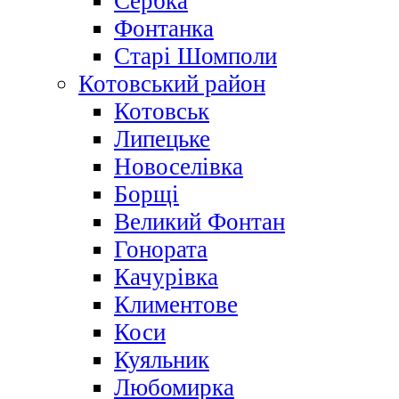
Сербка
Фонтанка
Старі Шомполи
Котовський район
Котовськ
Липецьке
Новоселівка
Борщі
Великий Фонтан
Гонората
Качурівка
Климентове
Коси
Куяльник
Любомирка