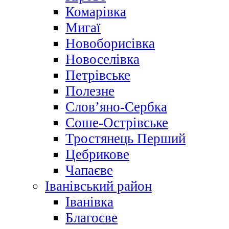
Комарівка
Мигаї
Новоборисівка
Новоселівка
Петрівське
Полезне
Слов’яно-Сербка
Соше-Острівське
Тростянець Перший
Цебрикове
Чапаєве
Іванівський район
Іванівка
Благоєве