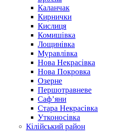
Каланчак
Кирнички
Кислиця
Комишівка
Лощинівка
Муравлівка
Нова Некрасівка
Нова Покровка
Озерне
Першотравневе
Саф’яни
Стара Некрасівка
Утконосівка
Кілійський район