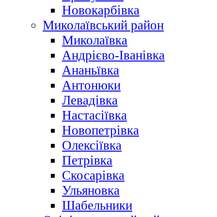
Новокарбівка
Миколаївський район
Миколаївка
Андрієво-Іванівка
Ананьївка
Антонюки
Левадівка
Настасіївка
Новопетрівка
Олексіївка
Петрівка
Скосарівка
Ульяновка
Шабельники