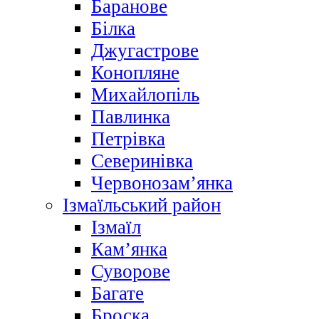
Баранове
Білка
Джугастрове
Конопляне
Михайлопіль
Павлинка
Петрівка
Северинівка
Червонозам’янка
Ізмаїльський район
Ізмаїл
Кам’янка
Суворове
Багате
Броска