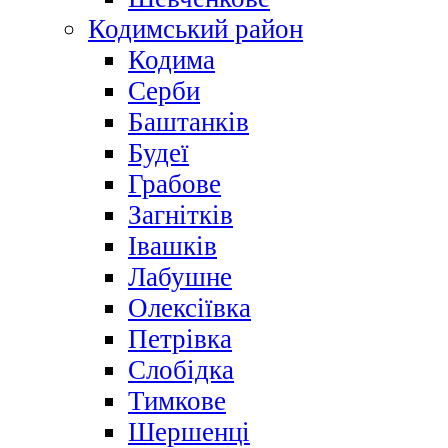
Кодимський район
Кодима
Серби
Баштанків
Будеї
Грабове
Загнітків
Івашків
Лабушне
Олексіївка
Петрівка
Слобідка
Тимкове
Шершенці