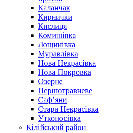
Каланчак
Кирнички
Кислиця
Комишівка
Лощинівка
Муравлівка
Нова Некрасівка
Нова Покровка
Озерне
Першотравневе
Саф’яни
Стара Некрасівка
Утконосівка
Кілійський район