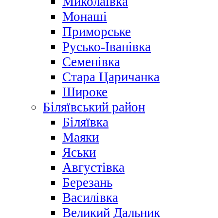
Миколаївка
Монаші
Приморське
Русько-Іванівка
Семенівка
Стара Царичанка
Широке
Біляївський район
Біляївка
Маяки
Яськи
Августівка
Березань
Василівка
Великий Дальник