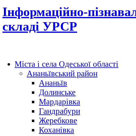
Інформаційно-пізнавал
складі УРСР
Міста і села Одеської області
Ананьївський район
Ананьїв
Долинське
Мардарівка
Гандрабури
Жеребкове
Коханівка