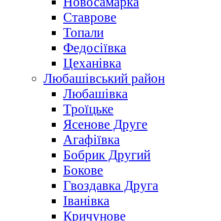
Новосамарка
Ставрове
Топали
Федосіївка
Цеханівка
Любашівський район
Любашівка
Троїцьке
Ясенове Друге
Агафіївка
Бобрик Другий
Бокове
Гвоздавка Друга
Іванівка
Кричунове