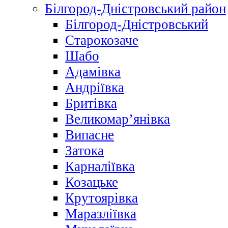
Білгород-Дністровський район
Білгород-Дністровський
Старокозаче
Шабо
Адамівка
Андріївка
Бритівка
Великомар’янівка
Випасне
Затока
Карналіївка
Козацьке
Крутоярівка
Маразліївка