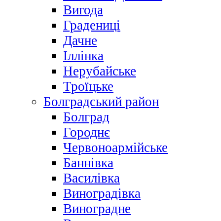
Вигода
Градениці
Дачне
Іллінка
Нерубайське
Троїцьке
Болградський район
Болград
Городнє
Червоноармійське
Баннівка
Василівка
Виноградівка
Виноградне