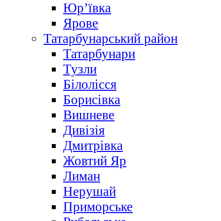
Юр’ївка
Ярове
Татарбунарський район
Татарбунари
Тузли
Білолісся
Борисівка
Вишневе
Дивізія
Дмитрівка
Жовтий Яр
Лиман
Нерушай
Приморське