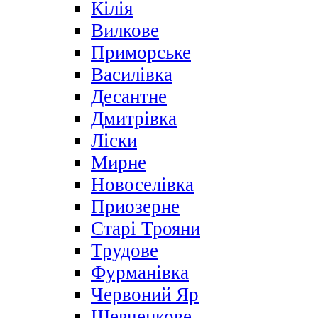
Кілія
Вилкове
Приморське
Василівка
Десантне
Дмитрівка
Ліски
Мирне
Новоселівка
Приозерне
Старі Трояни
Трудове
Фурманівка
Червоний Яр
Шевченкове