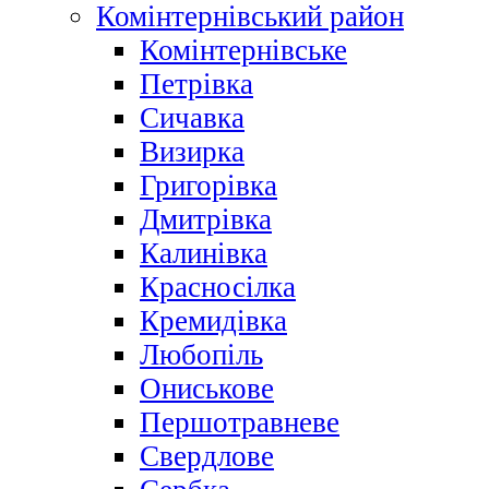
Комінтернівський район
Комінтернівське
Петрівка
Сичавка
Визирка
Григорівка
Дмитрівка
Калинівка
Красносілка
Кремидівка
Любопіль
Ониськове
Першотравневе
Свердлове