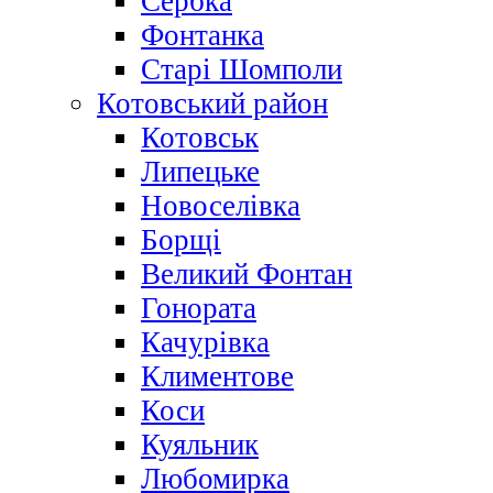
Сербка
Фонтанка
Старі Шомполи
Котовський район
Котовськ
Липецьке
Новоселівка
Борщі
Великий Фонтан
Гонората
Качурівка
Климентове
Коси
Куяльник
Любомирка