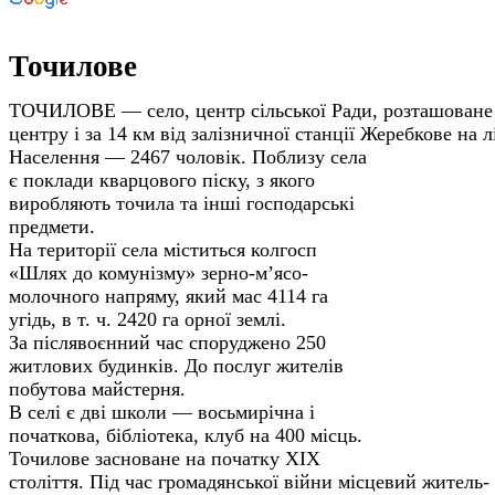
Точилове
ТОЧИЛОВЕ — село, центр сільської Ради, розташоване 
центру і за 14 км від залізничної станції Жеребкове на л
Населення — 2467 чоловік. По­близу села
є поклади кварцового піску, з якого
виробляють точила та інші господарські
пред­мети.
На території села міститься колгосп
«Шлях до комунізму» зерно-м’ясо-
молочного напряму, який мас 4114 га
угідь, в т. ч. 2420 га орної землі.
За післявоєнний час споруджено 250
житлових будинків. До послуг жителів
побутова майстерня.
В селі є дві школи — восьмирічна і
початкова, бібліотека, клуб на 400 місць.
Точилове засноване на початку XIX
століття. Під час громадянської війни місцевий житель-