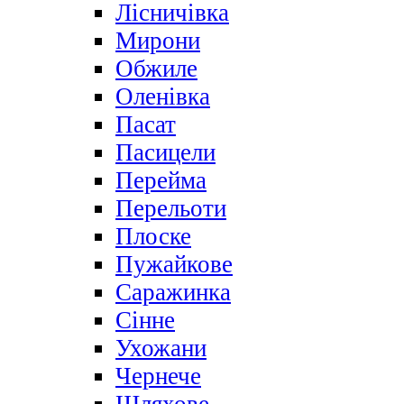
Лісничівка
Мирони
Обжиле
Оленівка
Пасат
Пасицели
Перейма
Перельоти
Плоске
Пужайкове
Саражинка
Сінне
Ухожани
Чернече