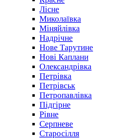
Лісне
Миколаївка
Міняйлівка
Надрічне
Нове Тарутине
Нові Каплани
Олександрівка
Петрівка
Петрівськ
Петропавлівка
Підгірне
Рівне
Серпневе
Старосілля