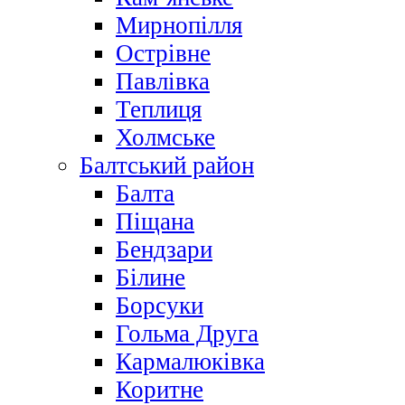
Мирнопілля
Острівне
Павлівка
Теплиця
Холмське
Балтський район
Балта
Піщана
Бендзари
Білине
Борсуки
Гольма Друга
Кармалюківка
Коритне