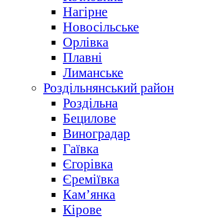
Нагірне
Новосільське
Орлівка
Плавні
Лиманське
Роздільнянський район
Роздільна
Бецилове
Виноградар
Гаївка
Єгорівка
Єреміївка
Кам’янка
Кірове