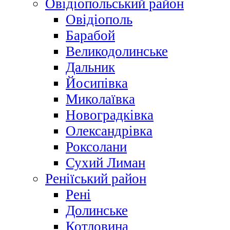
Овідіопольський район
Овідіополь
Барабой
Великодолинське
Дальник
Йосипівка
Миколаївка
Новоградківка
Олександрівка
Роксолани
Сухий Лиман
Реніїський район
Рені
Долинське
Котловина