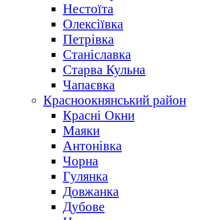
Нестоїта
Олексіївка
Петрівка
Станіславка
Старва Кульна
Чапаєвка
Красноокнянський район
Красні Окни
Маяки
Антонівка
Чорна
Гулянка
Довжанка
Дубове