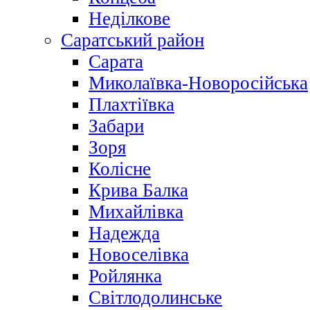
Неділкове
Саратський район
Сарата
Миколаївка-Новоросійська
Плахтіївка
Забари
Зоря
Колісне
Крива Балка
Михайлівка
Надежда
Новоселівка
Ройлянка
Світлодолинське