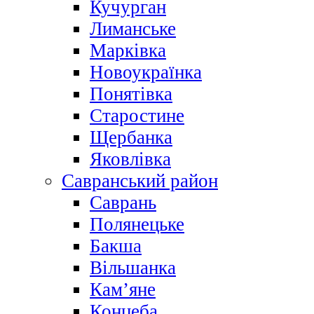
Кучурган
Лиманське
Марківка
Новоукраїнка
Понятівка
Старостине
Щербанка
Яковлівка
Савранський район
Саврань
Полянецьке
Бакша
Вільшанка
Кам’яне
Концеба