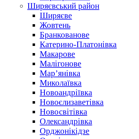
Ширяєвський район
Ширяєве
Жовтень
Бранкованове
Катерино-Платонівка
Макарове
Малігонове
Мар’янівка
Миколаївка
Новоандріївка
Новоєлизаветівка
Новосвітівка
Олександрівка
Орджонікідзе