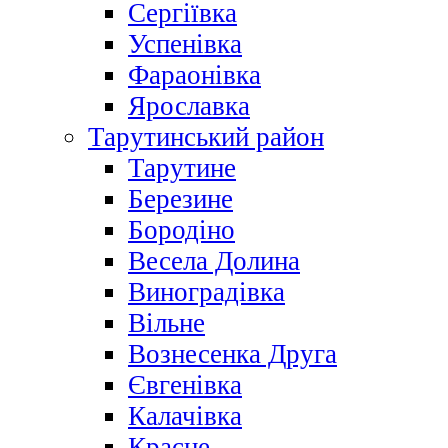
Сергіївка
Успенівка
Фараонівка
Ярославка
Тарутинський район
Тарутине
Березине
Бородіно
Весела Долина
Виноградівка
Вільне
Вознесенка Друга
Євгенівка
Калачівка
Красне