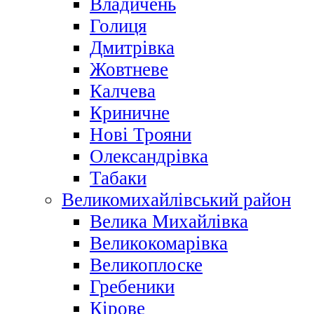
Владичень
Голиця
Дмитрівка
Жовтневе
Калчева
Криничне
Нові Трояни
Олександрівка
Табаки
Великомихайлівський район
Велика Михайлівка
Великокомарівка
Великоплоске
Гребеники
Кірове