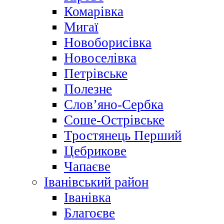
Комарівка
Мигаї
Новоборисівка
Новоселівка
Петрівське
Полезне
Слов’яно-Сербка
Соше-Острівське
Тростянець Перший
Цебрикове
Чапаєве
Іванівський район
Іванівка
Благоєве