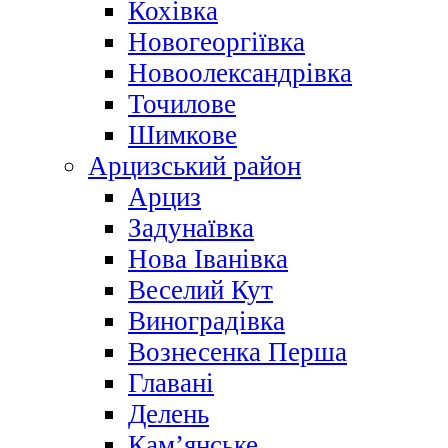
Кохівка
Новогеоргіївка
Новоолександрівка
Точилове
Шимкове
Арцизський район
Арциз
Задунаївка
Нова Іванівка
Веселий Кут
Виноградівка
Вознесенка Перша
Главані
Делень
Кам’янське