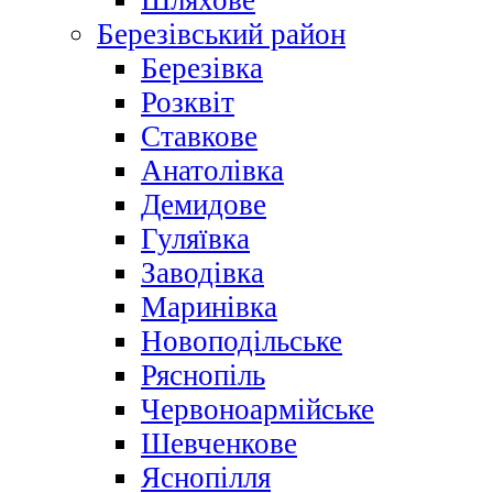
Шляхове
Березівський район
Березівка
Розквіт
Ставкове
Анатолівка
Демидове
Гуляївка
Заводівка
Маринівка
Новоподільське
Ряснопіль
Червоноармійське
Шевченкове
Яснопілля