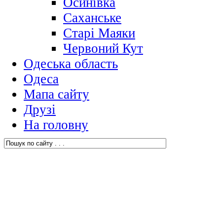
Осинівка
Саханське
Старі Маяки
Червоний Кут
Одеська область
Одеса
Мапа сайту
Друзі
На головну