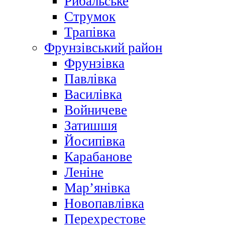
Рибальське
Струмок
Трапівка
Фрунзівський район
Фрунзівка
Павлівка
Василівка
Войничеве
Затишшя
Йосипівка
Карабанове
Леніне
Мар’янівка
Новопавлівка
Перехрестове