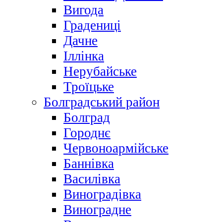
Вигода
Градениці
Дачне
Іллінка
Нерубайське
Троїцьке
Болградський район
Болград
Городнє
Червоноармійське
Баннівка
Василівка
Виноградівка
Виноградне