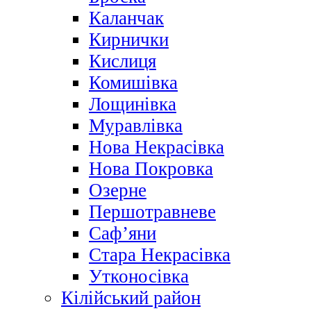
Каланчак
Кирнички
Кислиця
Комишівка
Лощинівка
Муравлівка
Нова Некрасівка
Нова Покровка
Озерне
Першотравневе
Саф’яни
Стара Некрасівка
Утконосівка
Кілійський район