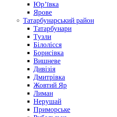
Юр’ївка
Ярове
Татарбунарський район
Татарбунари
Тузли
Білолісся
Борисівка
Вишневе
Дивізія
Дмитрівка
Жовтий Яр
Лиман
Нерушай
Приморське