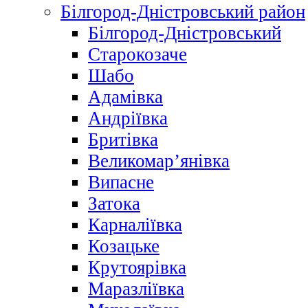
Білгород-Дністровський район
Білгород-Дністровський
Старокозаче
Шабо
Адамівка
Андріївка
Бритівка
Великомар’янівка
Випасне
Затока
Карналіївка
Козацьке
Крутоярівка
Маразліївка