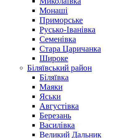
Миколаївка
Монаші
Приморське
Русько-Іванівка
Семенівка
Стара Царичанка
Широке
Біляївський район
Біляївка
Маяки
Яськи
Августівка
Березань
Василівка
Великий Дальник