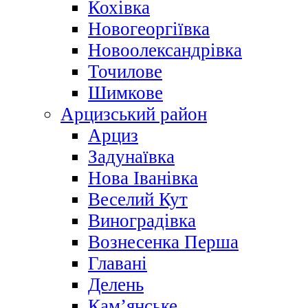
Кохівка
Новогеоргіївка
Новоолександрівка
Точилове
Шимкове
Арцизський район
Арциз
Задунаївка
Нова Іванівка
Веселий Кут
Виноградівка
Вознесенка Перша
Главані
Делень
Кам’янське