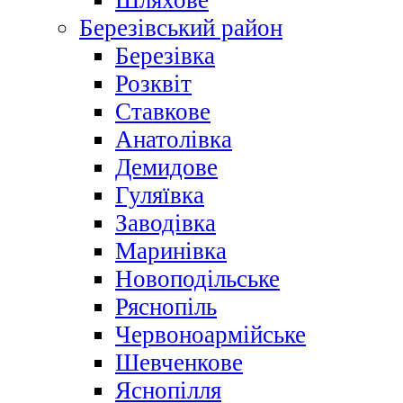
Шляхове
Березівський район
Березівка
Розквіт
Ставкове
Анатолівка
Демидове
Гуляївка
Заводівка
Маринівка
Новоподільське
Ряснопіль
Червоноармійське
Шевченкове
Яснопілля