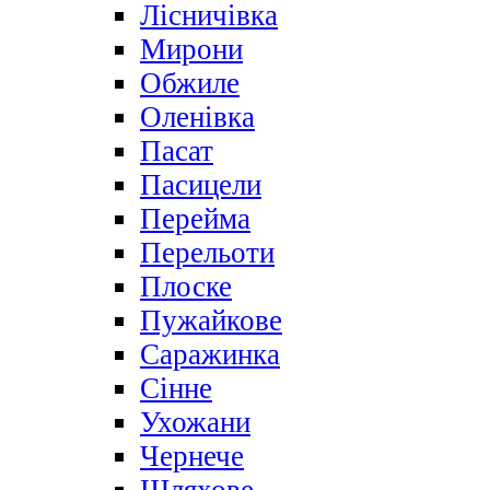
Лісничівка
Мирони
Обжиле
Оленівка
Пасат
Пасицели
Перейма
Перельоти
Плоске
Пужайкове
Саражинка
Сінне
Ухожани
Чернече