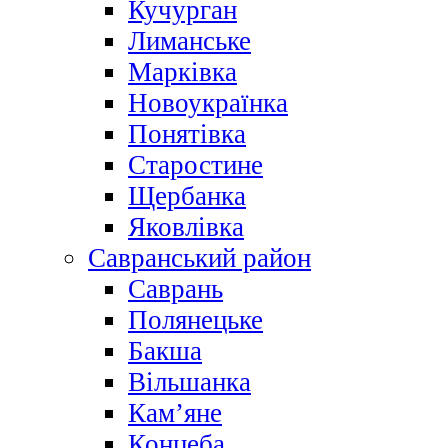
Кучурган
Лиманське
Марківка
Новоукраїнка
Понятівка
Старостине
Щербанка
Яковлівка
Савранський район
Саврань
Полянецьке
Бакша
Вільшанка
Кам’яне
Концеба