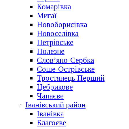
Комарівка
Мигаї
Новоборисівка
Новоселівка
Петрівське
Полезне
Слов’яно-Сербка
Соше-Острівське
Тростянець Перший
Цебрикове
Чапаєве
Іванівський район
Іванівка
Благоєве