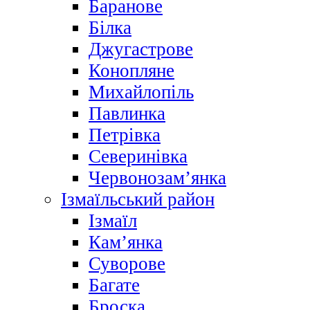
Баранове
Білка
Джугастрове
Конопляне
Михайлопіль
Павлинка
Петрівка
Северинівка
Червонозам’янка
Ізмаїльський район
Ізмаїл
Кам’янка
Суворове
Багате
Броска