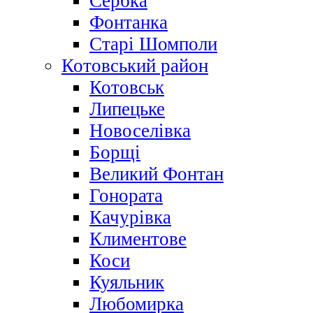
Сербка
Фонтанка
Старі Шомполи
Котовський район
Котовськ
Липецьке
Новоселівка
Борщі
Великий Фонтан
Гонората
Качурівка
Климентове
Коси
Куяльник
Любомирка