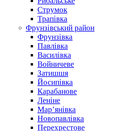
Рибальське
Струмок
Трапівка
Фрунзівський район
Фрунзівка
Павлівка
Василівка
Войничеве
Затишшя
Йосипівка
Карабанове
Леніне
Мар’янівка
Новопавлівка
Перехрестове