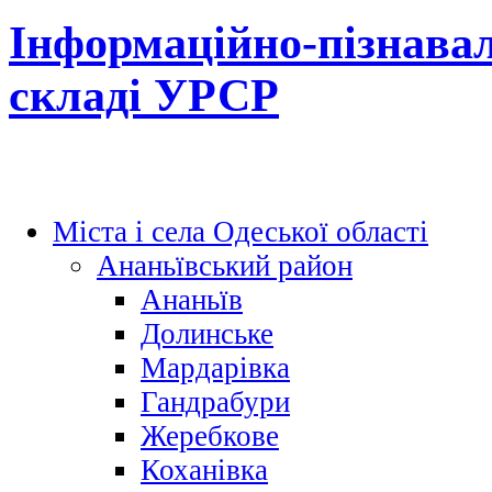
Інформаційно-пізнавал
складі УРСР
Міста і села Одеської області
Ананьївський район
Ананьїв
Долинське
Мардарівка
Гандрабури
Жеребкове
Коханівка