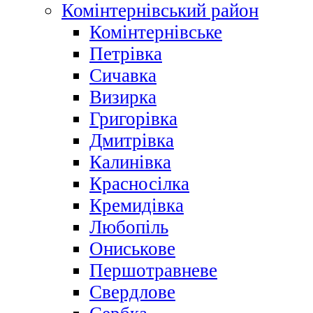
Комінтернівський район
Комінтернівське
Петрівка
Сичавка
Визирка
Григорівка
Дмитрівка
Калинівка
Красносілка
Кремидівка
Любопіль
Ониськове
Першотравневе
Свердлове