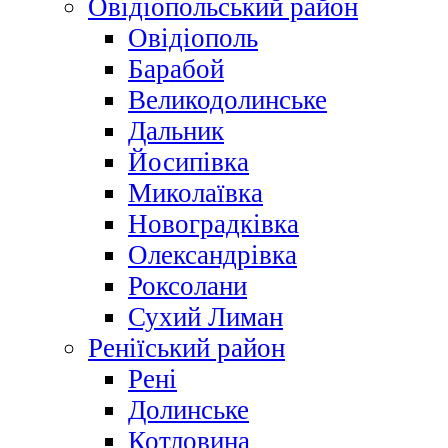
Овідіопольський район
Овідіополь
Барабой
Великодолинське
Дальник
Йосипівка
Миколаївка
Новоградківка
Олександрівка
Роксолани
Сухий Лиман
Реніїський район
Рені
Долинське
Котловина