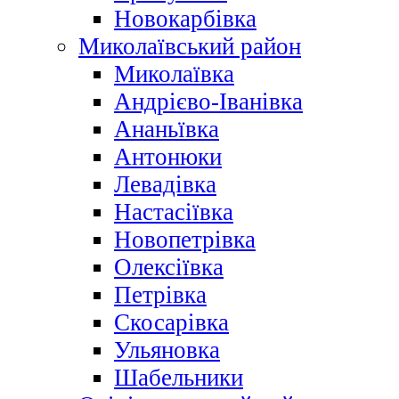
Новокарбівка
Миколаївський район
Миколаївка
Андрієво-Іванівка
Ананьївка
Антонюки
Левадівка
Настасіївка
Новопетрівка
Олексіївка
Петрівка
Скосарівка
Ульяновка
Шабельники