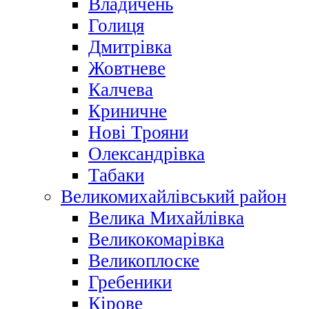
Владичень
Голиця
Дмитрівка
Жовтневе
Калчева
Криничне
Нові Трояни
Олександрівка
Табаки
Великомихайлівський район
Велика Михайлівка
Великокомарівка
Великоплоске
Гребеники
Кірове