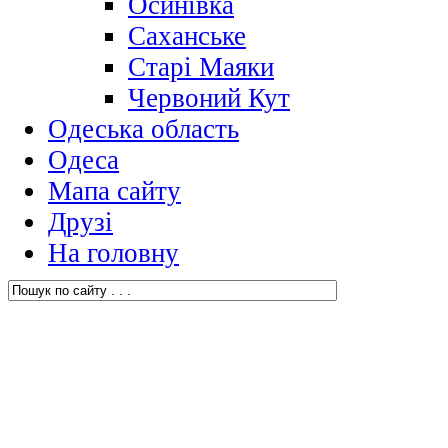
Осинівка
Саханське
Старі Маяки
Червоний Кут
Одеська область
Одеса
Мапа сайту
Друзі
На головну