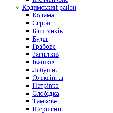
Кодимський район
Кодима
Серби
Баштанків
Будеї
Грабове
Загнітків
Івашків
Лабушне
Олексіївка
Петрівка
Слобідка
Тимкове
Шершенці