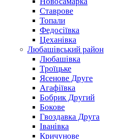
Новосамарка
Ставрове
Топали
Федосіївка
Цеханівка
Любашівський район
Любашівка
Троїцьке
Ясенове Друге
Агафіївка
Бобрик Другий
Бокове
Гвоздавка Друга
Іванівка
Кричунове