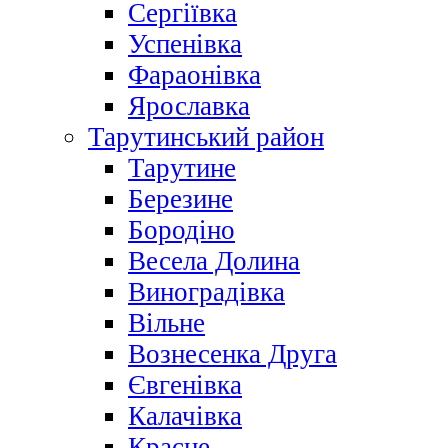
Сергіївка
Успенівка
Фараонівка
Ярославка
Тарутинський район
Тарутине
Березине
Бородіно
Весела Долина
Виноградівка
Вільне
Вознесенка Друга
Євгенівка
Калачівка
Красне