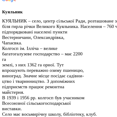
Куяльник
КУЯЛЬНИК – село, центр сільської Ради, розташоване за
біля гирла річки Великого Куяльника. Населення – 760 
підпорядковані населені пункти
Вестерничани, Олександрівка,
Чапаєвка.
Колгосп ім. Ілліча – велике
багатогалузеве господарство – має 2200
га
землі, з них 1362 га орної. Тут
впрошують переважно озиму пше­ницю,
виноград. Значне місце посідає садівни­
цтво і тваринництво. З допоміжних
підприємств працює ремонтна
майстерня.
В 1939 і 1956 pp. колгосп був учасником
Все­союзної сільськогосподарської
виставки.
Село має восьмирічну школу, бібліотеку, клуб.