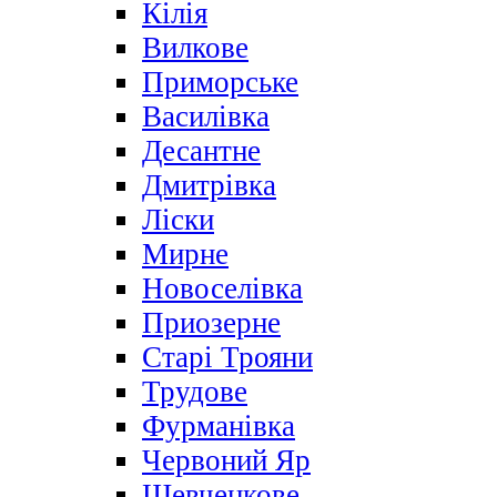
Кілія
Вилкове
Приморське
Василівка
Десантне
Дмитрівка
Ліски
Мирне
Новоселівка
Приозерне
Старі Трояни
Трудове
Фурманівка
Червоний Яр
Шевченкове