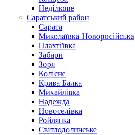
Неділкове
Саратський район
Сарата
Миколаївка-Новоросійська
Плахтіївка
Забари
Зоря
Колісне
Крива Балка
Михайлівка
Надежда
Новоселівка
Ройлянка
Світлодолинське