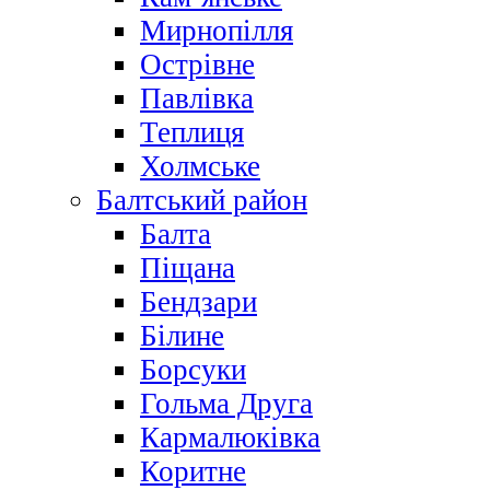
Мирнопілля
Острівне
Павлівка
Теплиця
Холмське
Балтський район
Балта
Піщана
Бендзари
Білине
Борсуки
Гольма Друга
Кармалюківка
Коритне