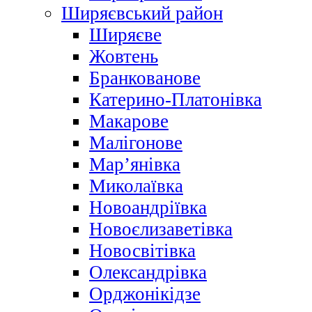
Ширяєвський район
Ширяєве
Жовтень
Бранкованове
Катерино-Платонівка
Макарове
Малігонове
Мар’янівка
Миколаївка
Новоандріївка
Новоєлизаветівка
Новосвітівка
Олександрівка
Орджонікідзе