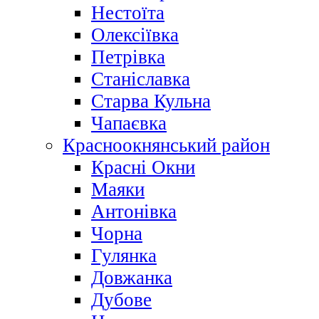
Нестоїта
Олексіївка
Петрівка
Станіславка
Старва Кульна
Чапаєвка
Красноокнянський район
Красні Окни
Маяки
Антонівка
Чорна
Гулянка
Довжанка
Дубове