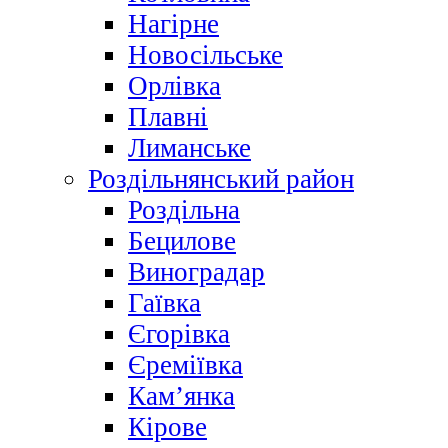
Нагірне
Новосільське
Орлівка
Плавні
Лиманське
Роздільнянський район
Роздільна
Бецилове
Виноградар
Гаївка
Єгорівка
Єреміївка
Кам’янка
Кірове