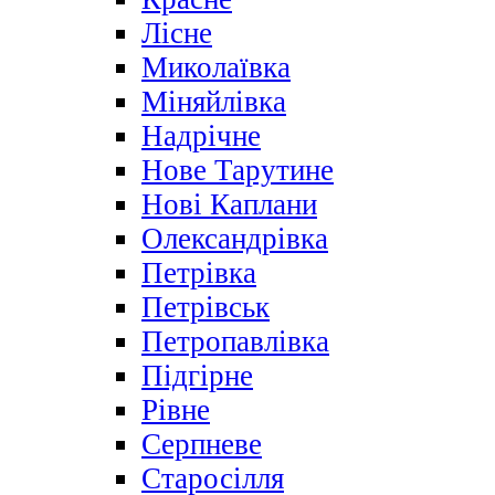
Лісне
Миколаївка
Міняйлівка
Надрічне
Нове Тарутине
Нові Каплани
Олександрівка
Петрівка
Петрівськ
Петропавлівка
Підгірне
Рівне
Серпневе
Старосілля