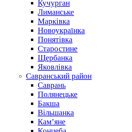
Кучурган
Лиманське
Марківка
Новоукраїнка
Понятівка
Старостине
Щербанка
Яковлівка
Савранський район
Саврань
Полянецьке
Бакша
Вільшанка
Кам’яне
Концеба