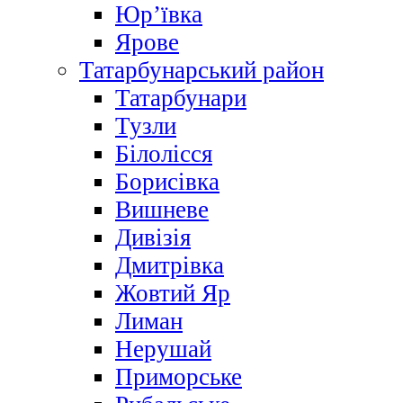
Юр’ївка
Ярове
Татарбунарський район
Татарбунари
Тузли
Білолісся
Борисівка
Вишневе
Дивізія
Дмитрівка
Жовтий Яр
Лиман
Нерушай
Приморське