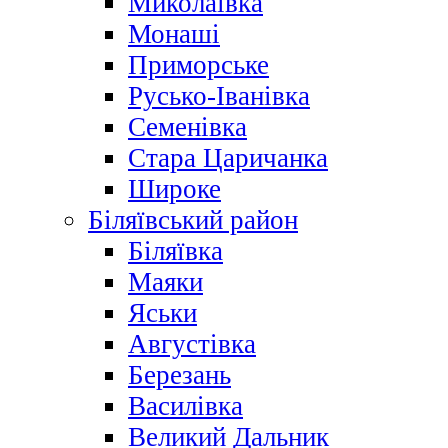
Миколаївка
Монаші
Приморське
Русько-Іванівка
Семенівка
Стара Царичанка
Широке
Біляївський район
Біляївка
Маяки
Яськи
Августівка
Березань
Василівка
Великий Дальник