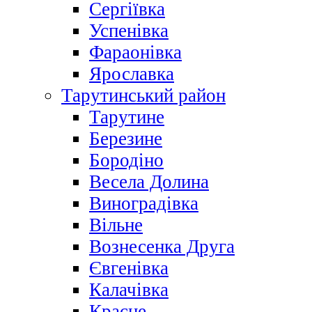
Сергіївка
Успенівка
Фараонівка
Ярославка
Тарутинський район
Тарутине
Березине
Бородіно
Весела Долина
Виноградівка
Вільне
Вознесенка Друга
Євгенівка
Калачівка
Красне