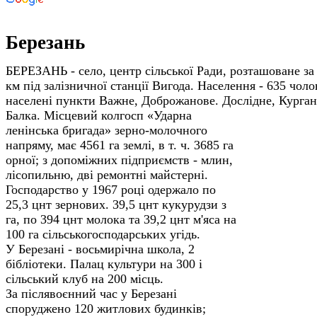
Березань
БЕРЕЗАНЬ - село, центр сільської Ради, розташоване за 
км під залізничної станції Вигода. Населення - 635 чоло
населені пункти Важне, Доброжанове. Дослідне, Курган
Балка.
Місцевий колгосп «Ударна
ленінська бригада» зерно-молочного
напряму, має 4561 га землі, в т. ч. 3685 га
орної; з допоміжних підприємств - млин,
лісопильню, дві ремонтні майстерні.
Господарство у 1967 році одержало по
25,3 цнт зернових. 39,5 цнт кукурудзи з
га, по 394 цнт молока та 39,2 цнт м'яса на
100 га сільськогосподарських угідь.
У Березані - восьмирічна школа, 2
бібліотеки. Палац культури на 300 і
сільський клуб на 200 місць.
За післявоєнний час у Березані
споруджено 120 житлових будинків;