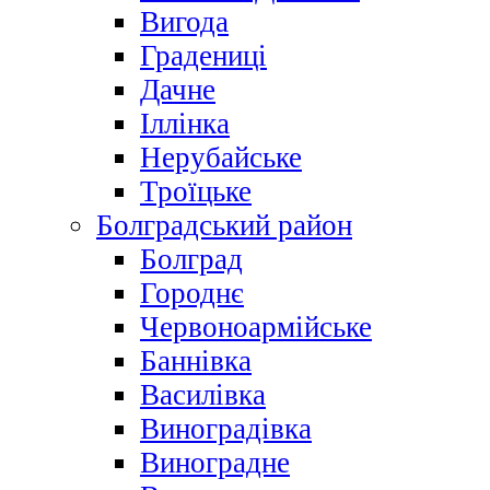
Вигода
Градениці
Дачне
Іллінка
Нерубайське
Троїцьке
Болградський район
Болград
Городнє
Червоноармійське
Баннівка
Василівка
Виноградівка
Виноградне