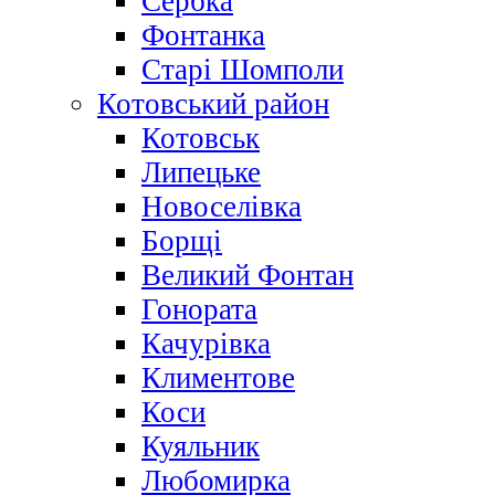
Сербка
Фонтанка
Старі Шомполи
Котовський район
Котовськ
Липецьке
Новоселівка
Борщі
Великий Фонтан
Гонората
Качурівка
Климентове
Коси
Куяльник
Любомирка