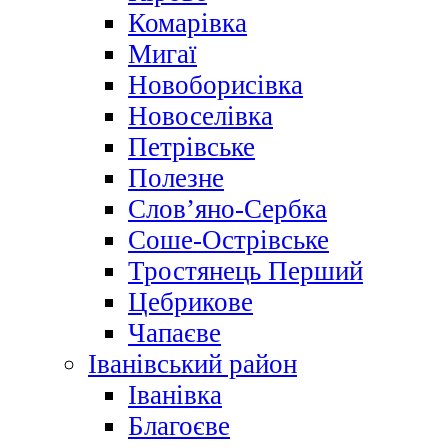
Комарівка
Мигаї
Новоборисівка
Новоселівка
Петрівське
Полезне
Слов’яно-Сербка
Соше-Острівське
Тростянець Перший
Цебрикове
Чапаєве
Іванівський район
Іванівка
Благоєве