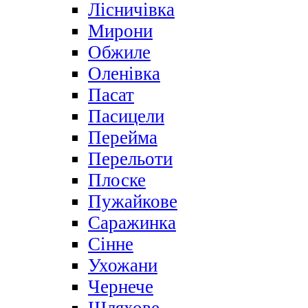
Лісничівка
Мирони
Обжиле
Оленівка
Пасат
Пасицели
Перейма
Перельоти
Плоске
Пужайкове
Саражинка
Сінне
Ухожани
Чернече