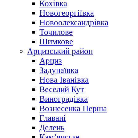
Кохівка
Новогеоргіївка
Новоолександрівка
Точилове
Шимкове
Арцизський район
Арциз
Задунаївка
Нова Іванівка
Веселий Кут
Виноградівка
Вознесенка Перша
Главані
Делень
Кам’янське