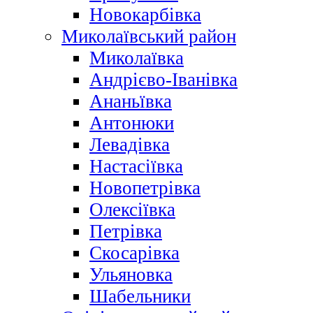
Новокарбівка
Миколаївський район
Миколаївка
Андрієво-Іванівка
Ананьївка
Антонюки
Левадівка
Настасіївка
Новопетрівка
Олексіївка
Петрівка
Скосарівка
Ульяновка
Шабельники