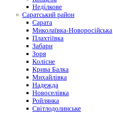
Неділкове
Саратський район
Сарата
Миколаївка-Новоросійська
Плахтіївка
Забари
Зоря
Колісне
Крива Балка
Михайлівка
Надежда
Новоселівка
Ройлянка
Світлодолинське