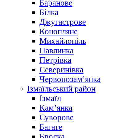
Баранове
Білка
Джугастрове
Конопляне
Михайлопіль
Павлинка
Петрівка
Северинівка
Червонозам’янка
Ізмаїльський район
Ізмаїл
Кам’янка
Суворове
Багате
Броска