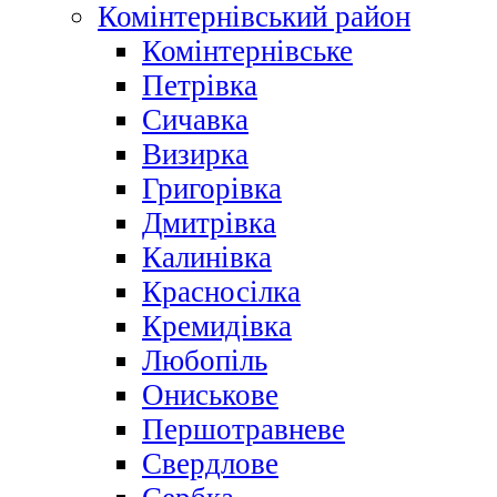
Комінтернівський район
Комінтернівське
Петрівка
Сичавка
Визирка
Григорівка
Дмитрівка
Калинівка
Красносілка
Кремидівка
Любопіль
Ониськове
Першотравневе
Свердлове