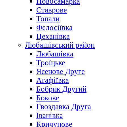
Новосамарка
Ставрове
Топали
Федосіївка
Цеханівка
Любашівський район
Любашівка
Троїцьке
Ясенове Друге
Агафіївка
Бобрик Другий
Бокове
Гвоздавка Друга
Іванівка
Кричунове