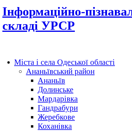
Інформаційно-пізнавал
складі УРСР
Міста і села Одеської області
Ананьївський район
Ананьїв
Долинське
Мардарівка
Гандрабури
Жеребкове
Коханівка