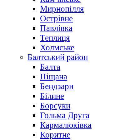
Мирнопілля
Острівне
Павлівка
Теплиця
Холмське
Балтський район
Балта
Піщана
Бендзари
Білине
Борсуки
Гольма Друга
Кармалюківка
Коритне