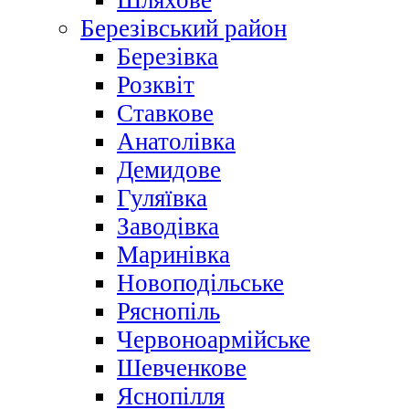
Шляхове
Березівський район
Березівка
Розквіт
Ставкове
Анатолівка
Демидове
Гуляївка
Заводівка
Маринівка
Новоподільське
Ряснопіль
Червоноармійське
Шевченкове
Яснопілля