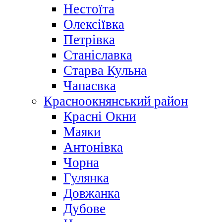
Нестоїта
Олексіївка
Петрівка
Станіславка
Старва Кульна
Чапаєвка
Красноокнянський район
Красні Окни
Маяки
Антонівка
Чорна
Гулянка
Довжанка
Дубове