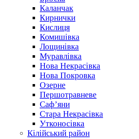
Каланчак
Кирнички
Кислиця
Комишівка
Лощинівка
Муравлівка
Нова Некрасівка
Нова Покровка
Озерне
Першотравневе
Саф’яни
Стара Некрасівка
Утконосівка
Кілійський район