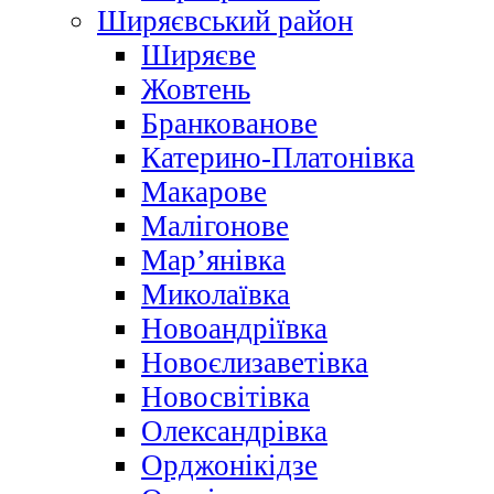
Ширяєвський район
Ширяєве
Жовтень
Бранкованове
Катерино-Платонівка
Макарове
Малігонове
Мар’янівка
Миколаївка
Новоандріївка
Новоєлизаветівка
Новосвітівка
Олександрівка
Орджонікідзе