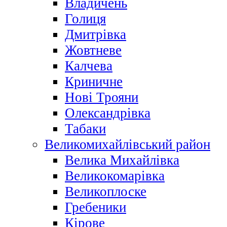
Владичень
Голиця
Дмитрівка
Жовтневе
Калчева
Криничне
Нові Трояни
Олександрівка
Табаки
Великомихайлівський район
Велика Михайлівка
Великокомарівка
Великоплоске
Гребеники
Кірове