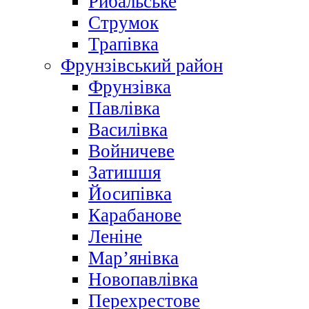
Рибальське
Струмок
Трапівка
Фрунзівський район
Фрунзівка
Павлівка
Василівка
Войничеве
Затишшя
Йосипівка
Карабанове
Леніне
Мар’янівка
Новопавлівка
Перехрестове