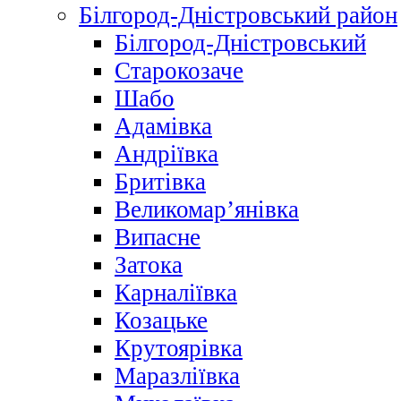
Білгород-Дністровський район
Білгород-Дністровський
Старокозаче
Шабо
Адамівка
Андріївка
Бритівка
Великомар’янівка
Випасне
Затока
Карналіївка
Козацьке
Крутоярівка
Маразліївка