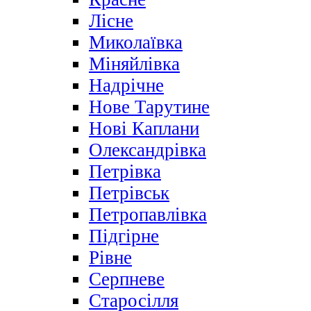
Лісне
Миколаївка
Міняйлівка
Надрічне
Нове Тарутине
Нові Каплани
Олександрівка
Петрівка
Петрівськ
Петропавлівка
Підгірне
Рівне
Серпневе
Старосілля