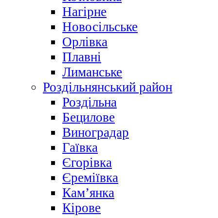
Нагірне
Новосільське
Орлівка
Плавні
Лиманське
Роздільнянський район
Роздільна
Бецилове
Виноградар
Гаївка
Єгорівка
Єреміївка
Кам’янка
Кірове