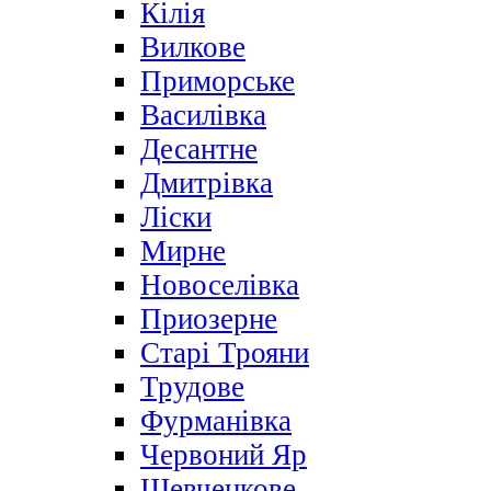
Кілія
Вилкове
Приморське
Василівка
Десантне
Дмитрівка
Ліски
Мирне
Новоселівка
Приозерне
Старі Трояни
Трудове
Фурманівка
Червоний Яр
Шевченкове