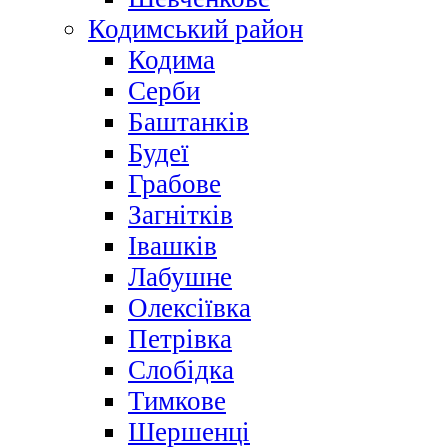
Кодимський район
Кодима
Серби
Баштанків
Будеї
Грабове
Загнітків
Івашків
Лабушне
Олексіївка
Петрівка
Слобідка
Тимкове
Шершенці