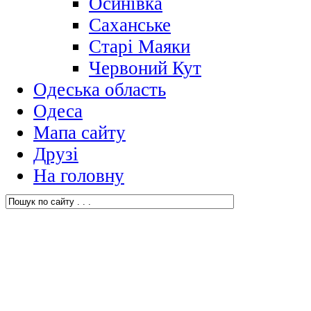
Осинівка
Саханське
Старі Маяки
Червоний Кут
Одеська область
Одеса
Мапа сайту
Друзі
На головну