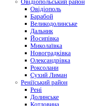
Овідіопольський район
Овідіополь
Барабой
Великодолинське
Дальник
Йосипівка
Миколаївка
Новоградківка
Олександрівка
Роксолани
Сухий Лиман
Реніїський район
Рені
Долинське
Котловина