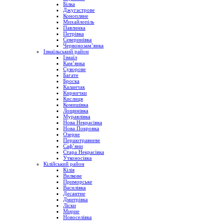
Білка
Джугастрове
Конопляне
Михайлопіль
Павлинка
Петрівка
Северинівка
Червонозам’янка
Ізмаїльський район
Ізмаїл
Кам’янка
Суворове
Багате
Броска
Каланчак
Кирнички
Кислиця
Комишівка
Лощинівка
Муравлівка
Нова Некрасівка
Нова Покровка
Озерне
Першотравневе
Саф’яни
Стара Некрасівка
Утконосівка
Кілійський район
Кілія
Вилкове
Приморське
Василівка
Десантне
Дмитрівка
Ліски
Мирне
Новоселівка