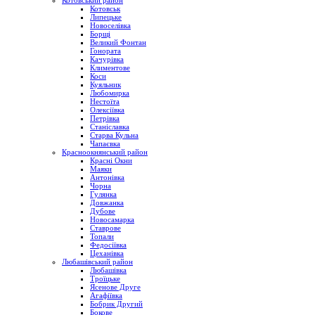
Котовський район
Котовськ
Липецьке
Новоселівка
Борщі
Великий Фонтан
Гонората
Качурівка
Климентове
Коси
Куяльник
Любомирка
Нестоїта
Олексіївка
Петрівка
Станіславка
Старва Кульна
Чапаєвка
Красноокнянський район
Красні Окни
Маяки
Антонівка
Чорна
Гулянка
Довжанка
Дубове
Новосамарка
Ставрове
Топали
Федосіївка
Цеханівка
Любашівський район
Любашівка
Троїцьке
Ясенове Друге
Агафіївка
Бобрик Другий
Бокове