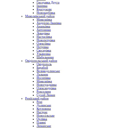
Гвоздавка Друга
Іванівка
Кричунове
Новокарбівка
Миколаївський район
Миколаївка
Андрієво-Іванівка
Ананьївка
Антонюки
Левадівка
Настасіївка
Новопетрівка
Олексіївка
Петрівка
Скосарівка
Ульяновка
Шабельники
Овідіопольський район
Овідіополь
Барабой
Великодолинське
Дальник
Йосипівка
Миколаївка
Новоградківка
Олександрівка
Роксолани
Сухий Лиман
Реніїський район
Рені
Долинське
Котловина
Нагірне
Новосільське
Орлівка
Плавні
Лиманське