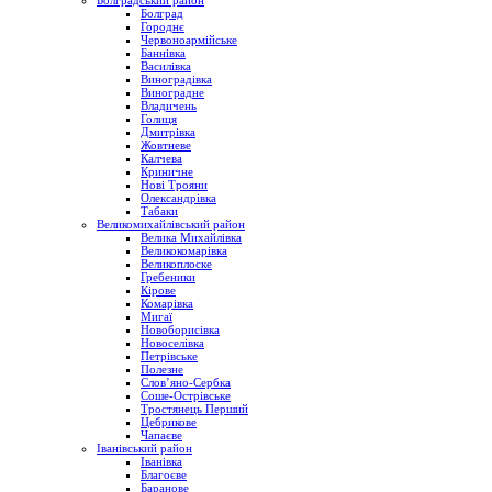
Болградський район
Болград
Городнє
Червоноармійське
Баннівка
Василівка
Виноградівка
Виноградне
Владичень
Голиця
Дмитрівка
Жовтневе
Калчева
Криничне
Нові Трояни
Олександрівка
Табаки
Великомихайлівський район
Велика Михайлівка
Великокомарівка
Великоплоске
Гребеники
Кірове
Комарівка
Мигаї
Новоборисівка
Новоселівка
Петрівське
Полезне
Слов’яно-Сербка
Соше-Острівське
Тростянець Перший
Цебрикове
Чапаєве
Іванівський район
Іванівка
Благоєве
Баранове