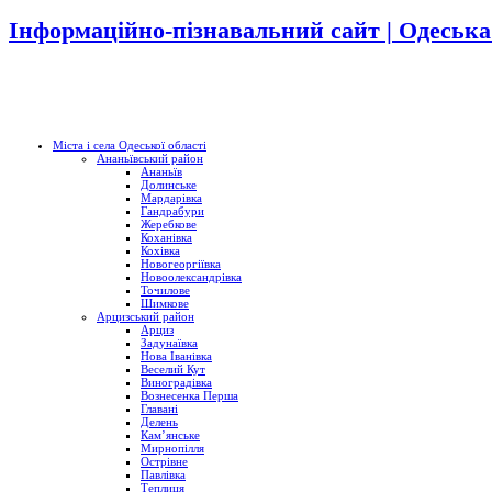
Інформаційно-пізнавальний сайт | Одеська
Міста і села Одеської області
Ананьївський район
Ананьїв
Долинське
Мардарівка
Гандрабури
Жеребкове
Коханівка
Кохівка
Новогеоргіївка
Новоолександрівка
Точилове
Шимкове
Арцизський район
Арциз
Задунаївка
Нова Іванівка
Веселий Кут
Виноградівка
Вознесенка Перша
Главані
Делень
Кам’янське
Мирнопілля
Острівне
Павлівка
Теплиця