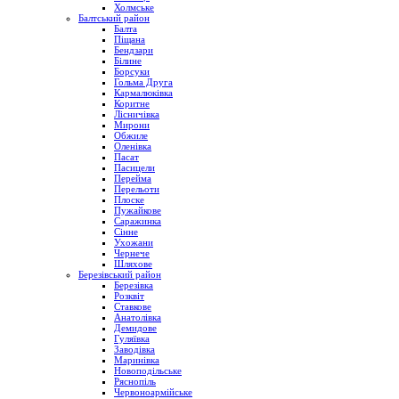
Холмське
Балтський район
Балта
Піщана
Бендзари
Білине
Борсуки
Гольма Друга
Кармалюківка
Коритне
Лісничівка
Мирони
Обжиле
Оленівка
Пасат
Пасицели
Перейма
Перельоти
Плоске
Пужайкове
Саражинка
Сінне
Ухожани
Чернече
Шляхове
Березівський район
Березівка
Розквіт
Ставкове
Анатолівка
Демидове
Гуляївка
Заводівка
Маринівка
Новоподільське
Ряснопіль
Червоноармійське