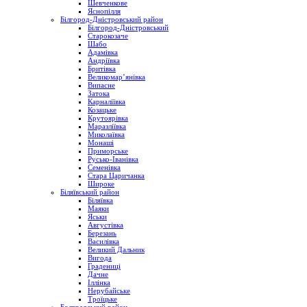
Шевченкове
Яснопілля
Білгород-Дністровський район
Білгород-Дністровський
Старокозаче
Шабо
Адамівка
Андріївка
Бритівка
Великомар’янівка
Випасне
Затока
Карналіївка
Козацьке
Крутоярівка
Маразліївка
Миколаївка
Монаші
Приморське
Русько-Іванівка
Семенівка
Стара Царичанка
Широке
Біляївський район
Біляївка
Маяки
Яськи
Августівка
Березань
Василівка
Великий Дальник
Вигода
Градениці
Дачне
Іллінка
Нерубайське
Троїцьке