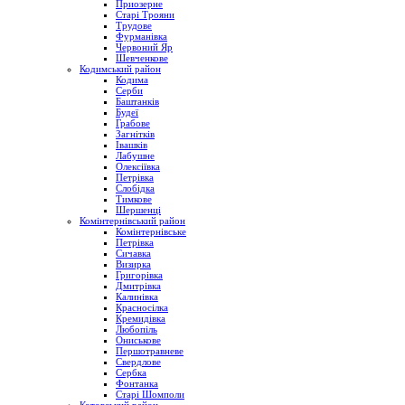
Приозерне
Старі Трояни
Трудове
Фурманівка
Червоний Яр
Шевченкове
Кодимський район
Кодима
Серби
Баштанків
Будеї
Грабове
Загнітків
Івашків
Лабушне
Олексіївка
Петрівка
Слобідка
Тимкове
Шершенці
Комінтернівський район
Комінтернівське
Петрівка
Сичавка
Визирка
Григорівка
Дмитрівка
Калинівка
Красносілка
Кремидівка
Любопіль
Ониськове
Першотравневе
Свердлове
Сербка
Фонтанка
Старі Шомполи