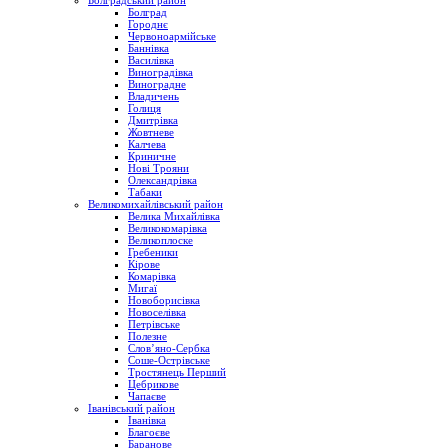
Болградський район
Болград
Городнє
Червоноармійське
Баннівка
Василівка
Виноградівка
Виноградне
Владичень
Голиця
Дмитрівка
Жовтневе
Калчева
Криничне
Нові Трояни
Олександрівка
Табаки
Великомихайлівський район
Велика Михайлівка
Великокомарівка
Великоплоске
Гребеники
Кірове
Комарівка
Мигаї
Новоборисівка
Новоселівка
Петрівське
Полезне
Слов’яно-Сербка
Соше-Острівське
Тростянець Перший
Цебрикове
Чапаєве
Іванівський район
Іванівка
Благоєве
Баранове