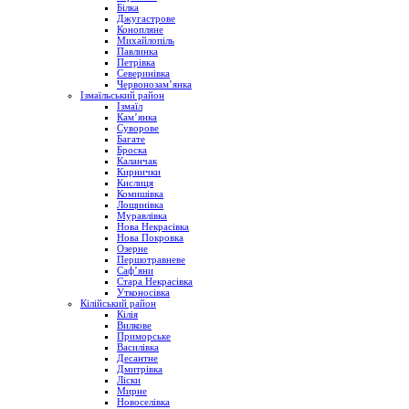
Білка
Джугастрове
Конопляне
Михайлопіль
Павлинка
Петрівка
Северинівка
Червонозам’янка
Ізмаїльський район
Ізмаїл
Кам’янка
Суворове
Багате
Броска
Каланчак
Кирнички
Кислиця
Комишівка
Лощинівка
Муравлівка
Нова Некрасівка
Нова Покровка
Озерне
Першотравневе
Саф’яни
Стара Некрасівка
Утконосівка
Кілійський район
Кілія
Вилкове
Приморське
Василівка
Десантне
Дмитрівка
Ліски
Мирне
Новоселівка