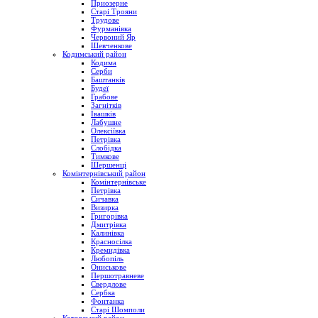
Приозерне
Старі Трояни
Трудове
Фурманівка
Червоний Яр
Шевченкове
Кодимський район
Кодима
Серби
Баштанків
Будеї
Грабове
Загнітків
Івашків
Лабушне
Олексіївка
Петрівка
Слобідка
Тимкове
Шершенці
Комінтернівський район
Комінтернівське
Петрівка
Сичавка
Визирка
Григорівка
Дмитрівка
Калинівка
Красносілка
Кремидівка
Любопіль
Ониськове
Першотравневе
Свердлове
Сербка
Фонтанка
Старі Шомполи