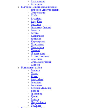
Шевченкове
Яснопілля
Білгород-Дністровський район
Білгород-Дністровський
Старокозаче
Шабо
Адамівка
Андріївка
Бритівка
Великомар’янівка
Випасне
Затока
Карналіївка
Козацьке
Крутоярівка
Маразліївка
Миколаївка
Монаші
Приморське
Русько-Іванівка
Семенівка
Стара Царичанка
Широке
Біляївський район
Біляївка
Маяки
Яськи
Августівка
Березань
Василівка
Великий Дальник
Вигода
Градениці
Дачне
Іллінка
Нерубайське
Троїцьке