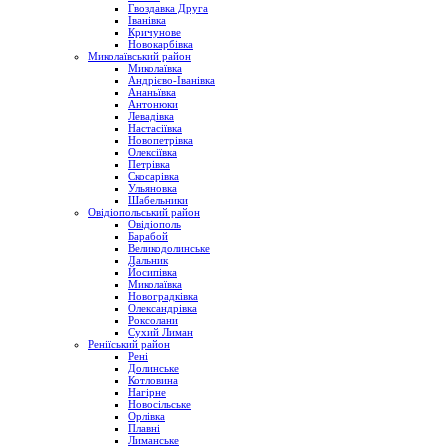
Гвоздавка Друга
Іванівка
Кричунове
Новокарбівка
Миколаївський район
Миколаївка
Андрієво-Іванівка
Ананьївка
Антонюки
Левадівка
Настасіївка
Новопетрівка
Олексіївка
Петрівка
Скосарівка
Ульяновка
Шабельники
Овідіопольський район
Овідіополь
Барабой
Великодолинське
Дальник
Йосипівка
Миколаївка
Новоградківка
Олександрівка
Роксолани
Сухий Лиман
Реніїський район
Рені
Долинське
Котловина
Нагірне
Новосільське
Орлівка
Плавні
Лиманське