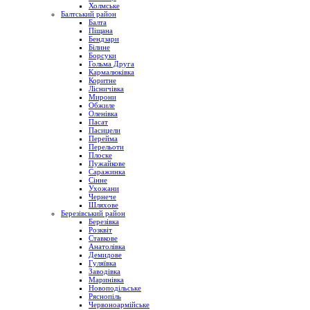
Холмське
Балтський район
Балта
Піщана
Бендзари
Білине
Борсуки
Гольма Друга
Кармалюківка
Коритне
Лісничівка
Мирони
Обжиле
Оленівка
Пасат
Пасицели
Перейма
Перельоти
Плоске
Пужайкове
Саражинка
Сінне
Ухожани
Чернече
Шляхове
Березівський район
Березівка
Розквіт
Ставкове
Анатолівка
Демидове
Гуляївка
Заводівка
Маринівка
Новоподільське
Ряснопіль
Червоноармійське