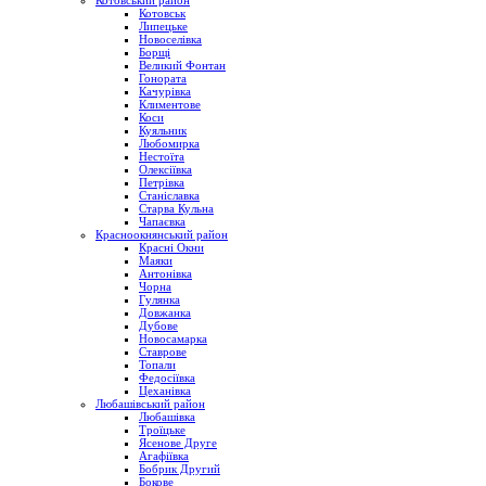
Котовський район
Котовськ
Липецьке
Новоселівка
Борщі
Великий Фонтан
Гонората
Качурівка
Климентове
Коси
Куяльник
Любомирка
Нестоїта
Олексіївка
Петрівка
Станіславка
Старва Кульна
Чапаєвка
Красноокнянський район
Красні Окни
Маяки
Антонівка
Чорна
Гулянка
Довжанка
Дубове
Новосамарка
Ставрове
Топали
Федосіївка
Цеханівка
Любашівський район
Любашівка
Троїцьке
Ясенове Друге
Агафіївка
Бобрик Другий
Бокове