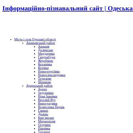
Інформаційно-пізнавальний сайт | Одеська
Міста і села Одеської області
Ананьївський район
Ананьїв
Долинське
Мардарівка
Гандрабури
Жеребкове
Коханівка
Кохівка
Новогеоргіївка
Новоолександрівка
Точилове
Шимкове
Арцизський район
Арциз
Задунаївка
Нова Іванівка
Веселий Кут
Виноградівка
Вознесенка Перша
Главані
Делень
Кам’янське
Мирнопілля
Острівне
Павлівка
Теплиця