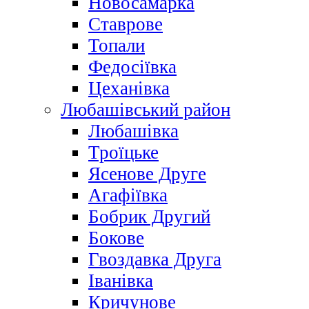
Новосамарка
Ставрове
Топали
Федосіївка
Цеханівка
Любашівський район
Любашівка
Троїцьке
Ясенове Друге
Агафіївка
Бобрик Другий
Бокове
Гвоздавка Друга
Іванівка
Кричунове