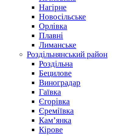
Нагірне
Новосільське
Орлівка
Плавні
Лиманське
Роздільнянський район
Роздільна
Бецилове
Виноградар
Гаївка
Єгорівка
Єреміївка
Кам’янка
Кірове