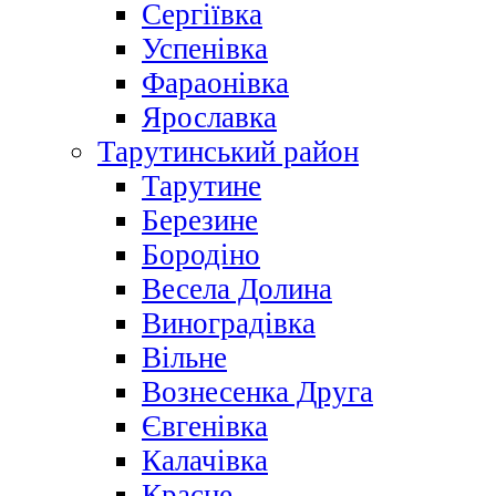
Сергіївка
Успенівка
Фараонівка
Ярославка
Тарутинський район
Тарутине
Березине
Бородіно
Весела Долина
Виноградівка
Вільне
Вознесенка Друга
Євгенівка
Калачівка
Красне