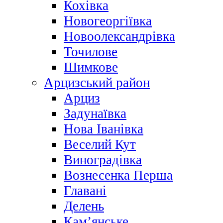
Кохівка
Новогеоргіївка
Новоолександрівка
Точилове
Шимкове
Арцизський район
Арциз
Задунаївка
Нова Іванівка
Веселий Кут
Виноградівка
Вознесенка Перша
Главані
Делень
Кам’янське