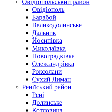
Овідіопольський район
Овідіополь
Барабой
Великодолинське
Дальник
Йосипівка
Миколаївка
Новоградківка
Олександрівка
Роксолани
Сухий Лиман
Реніїський район
Рені
Долинське
Котловина