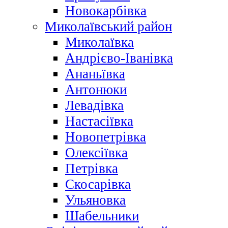
Новокарбівка
Миколаївський район
Миколаївка
Андрієво-Іванівка
Ананьївка
Антонюки
Левадівка
Настасіївка
Новопетрівка
Олексіївка
Петрівка
Скосарівка
Ульяновка
Шабельники