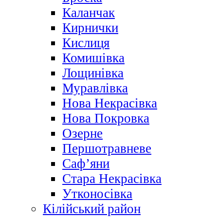
Каланчак
Кирнички
Кислиця
Комишівка
Лощинівка
Муравлівка
Нова Некрасівка
Нова Покровка
Озерне
Першотравневе
Саф’яни
Стара Некрасівка
Утконосівка
Кілійський район