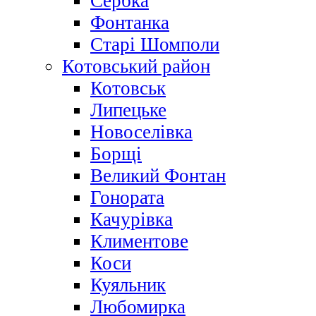
Сербка
Фонтанка
Старі Шомполи
Котовський район
Котовськ
Липецьке
Новоселівка
Борщі
Великий Фонтан
Гонората
Качурівка
Климентове
Коси
Куяльник
Любомирка