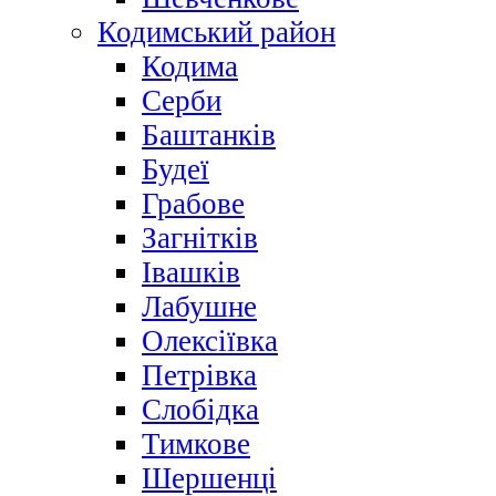
Кодимський район
Кодима
Серби
Баштанків
Будеї
Грабове
Загнітків
Івашків
Лабушне
Олексіївка
Петрівка
Слобідка
Тимкове
Шершенці