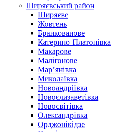
Ширяєвський район
Ширяєве
Жовтень
Бранкованове
Катерино-Платонівка
Макарове
Малігонове
Мар’янівка
Миколаївка
Новоандріївка
Новоєлизаветівка
Новосвітівка
Олександрівка
Орджонікідзе