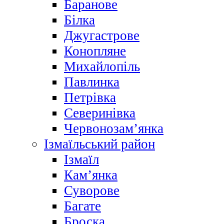
Баранове
Білка
Джугастрове
Конопляне
Михайлопіль
Павлинка
Петрівка
Северинівка
Червонозам’янка
Ізмаїльський район
Ізмаїл
Кам’янка
Суворове
Багате
Броска