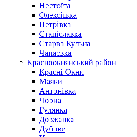
Нестоїта
Олексіївка
Петрівка
Станіславка
Старва Кульна
Чапаєвка
Красноокнянський район
Красні Окни
Маяки
Антонівка
Чорна
Гулянка
Довжанка
Дубове