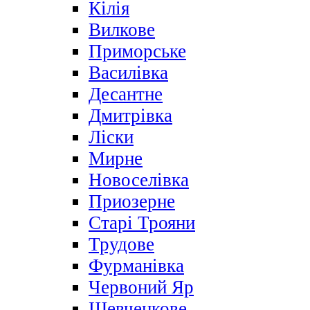
Кілія
Вилкове
Приморське
Василівка
Десантне
Дмитрівка
Ліски
Мирне
Новоселівка
Приозерне
Старі Трояни
Трудове
Фурманівка
Червоний Яр
Шевченкове