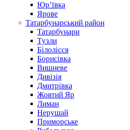
Юр’ївка
Ярове
Татарбунарський район
Татарбунари
Тузли
Білолісся
Борисівка
Вишневе
Дивізія
Дмитрівка
Жовтий Яр
Лиман
Нерушай
Приморське