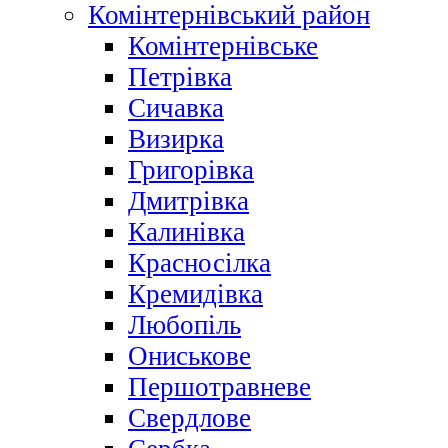
Комінтернівський район
Комінтернівське
Петрівка
Сичавка
Визирка
Григорівка
Дмитрівка
Калинівка
Красносілка
Кремидівка
Любопіль
Ониськове
Першотравневе
Свердлове