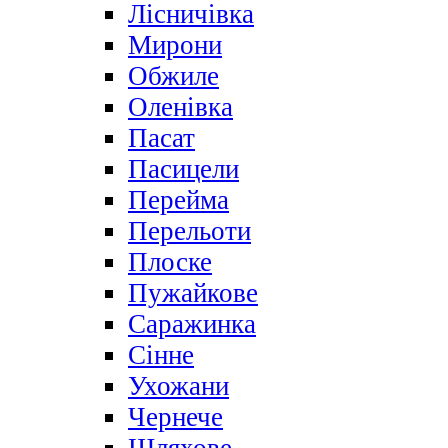
Лісничівка
Мирони
Обжиле
Оленівка
Пасат
Пасицели
Перейма
Перельоти
Плоске
Пужайкове
Саражинка
Сінне
Ухожани
Чернече