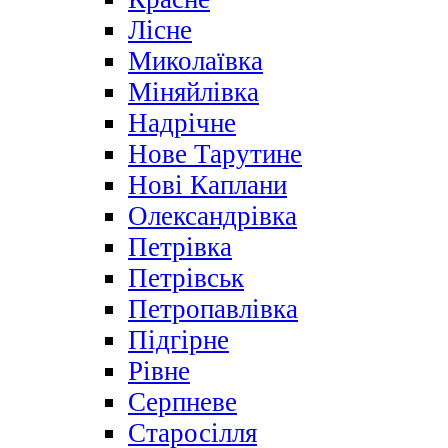
Лісне
Миколаївка
Міняйлівка
Надрічне
Нове Тарутине
Нові Каплани
Олександрівка
Петрівка
Петрівськ
Петропавлівка
Підгірне
Рівне
Серпневе
Старосілля