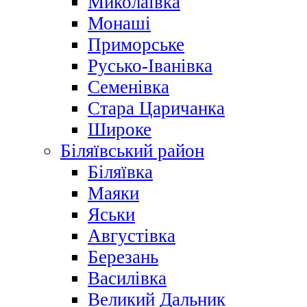
Миколаївка
Монаші
Приморське
Русько-Іванівка
Семенівка
Стара Царичанка
Широке
Біляївський район
Біляївка
Маяки
Яськи
Августівка
Березань
Василівка
Великий Дальник