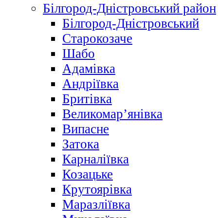
Білгород-Дністровський район
Білгород-Дністровський
Старокозаче
Шабо
Адамівка
Андріївка
Бритівка
Великомар’янівка
Випасне
Затока
Карналіївка
Козацьке
Крутоярівка
Маразліївка