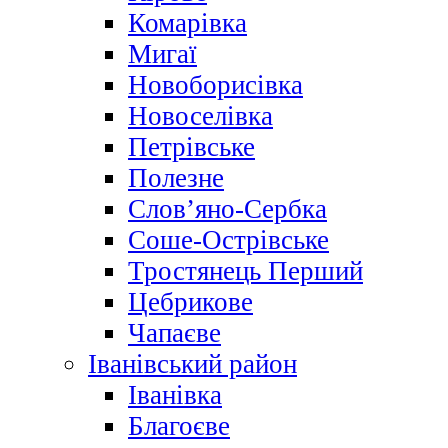
Комарівка
Мигаї
Новоборисівка
Новоселівка
Петрівське
Полезне
Слов’яно-Сербка
Соше-Острівське
Тростянець Перший
Цебрикове
Чапаєве
Іванівський район
Іванівка
Благоєве