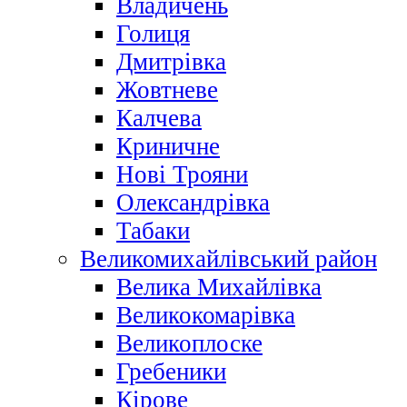
Владичень
Голиця
Дмитрівка
Жовтневе
Калчева
Криничне
Нові Трояни
Олександрівка
Табаки
Великомихайлівський район
Велика Михайлівка
Великокомарівка
Великоплоске
Гребеники
Кірове