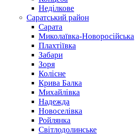
Неділкове
Саратський район
Сарата
Миколаївка-Новоросійська
Плахтіївка
Забари
Зоря
Колісне
Крива Балка
Михайлівка
Надежда
Новоселівка
Ройлянка
Світлодолинське