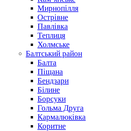
Мирнопілля
Острівне
Павлівка
Теплиця
Холмське
Балтський район
Балта
Піщана
Бендзари
Білине
Борсуки
Гольма Друга
Кармалюківка
Коритне