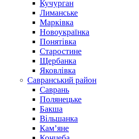
Кучурган
Лиманське
Марківка
Новоукраїнка
Понятівка
Старостине
Щербанка
Яковлівка
Савранський район
Саврань
Полянецьке
Бакша
Вільшанка
Кам’яне
Концеба