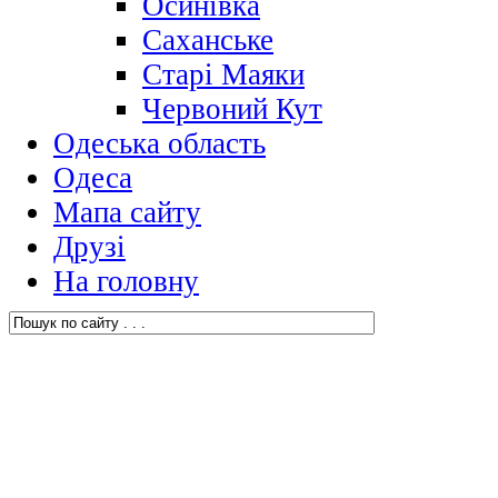
Осинівка
Саханське
Старі Маяки
Червоний Кут
Одеська область
Одеса
Мапа сайту
Друзі
На головну