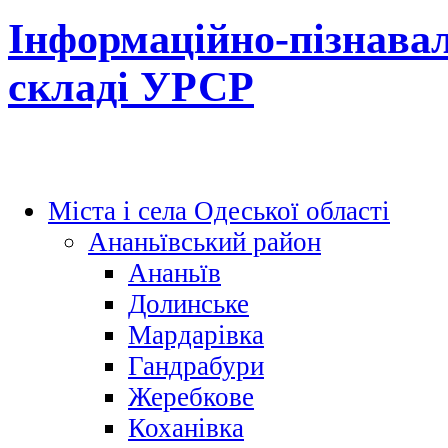
Інформаційно-пізнавал
складі УРСР
Міста і села Одеської області
Ананьївський район
Ананьїв
Долинське
Мардарівка
Гандрабури
Жеребкове
Коханівка