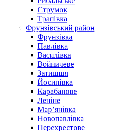
Рибальське
Струмок
Трапівка
Фрунзівський район
Фрунзівка
Павлівка
Василівка
Войничеве
Затишшя
Йосипівка
Карабанове
Леніне
Мар’янівка
Новопавлівка
Перехрестове