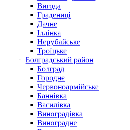
Вигода
Градениці
Дачне
Іллінка
Нерубайське
Троїцьке
Болградський район
Болград
Городнє
Червоноармійське
Баннівка
Василівка
Виноградівка
Виноградне