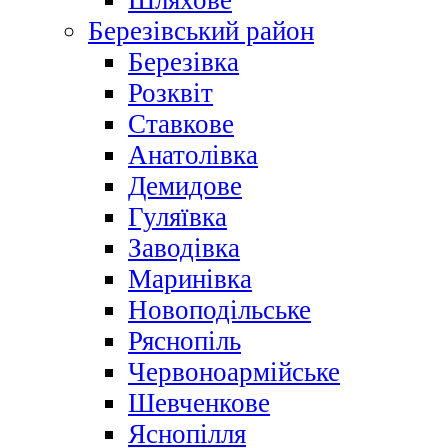
Шляхове
Березівський район
Березівка
Розквіт
Ставкове
Анатолівка
Демидове
Гуляївка
Заводівка
Маринівка
Новоподільське
Ряснопіль
Червоноармійське
Шевченкове
Яснопілля