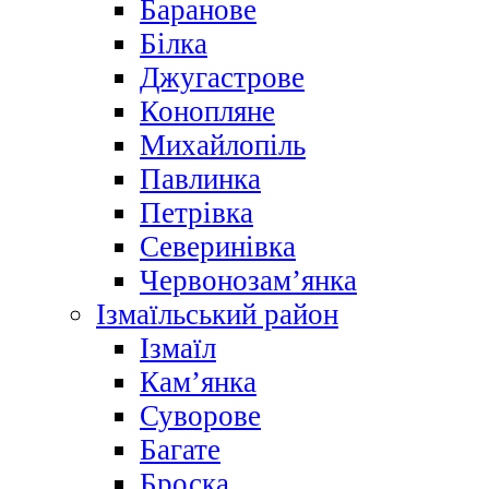
Баранове
Білка
Джугастрове
Конопляне
Михайлопіль
Павлинка
Петрівка
Северинівка
Червонозам’янка
Ізмаїльський район
Ізмаїл
Кам’янка
Суворове
Багате
Броска