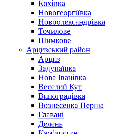
Кохівка
Новогеоргіївка
Новоолександрівка
Точилове
Шимкове
Арцизський район
Арциз
Задунаївка
Нова Іванівка
Веселий Кут
Виноградівка
Вознесенка Перша
Главані
Делень
Кам’янське