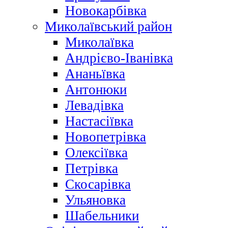
Новокарбівка
Миколаївський район
Миколаївка
Андрієво-Іванівка
Ананьївка
Антонюки
Левадівка
Настасіївка
Новопетрівка
Олексіївка
Петрівка
Скосарівка
Ульяновка
Шабельники