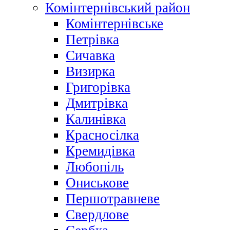
Комінтернівський район
Комінтернівське
Петрівка
Сичавка
Визирка
Григорівка
Дмитрівка
Калинівка
Красносілка
Кремидівка
Любопіль
Ониськове
Першотравневе
Свердлове