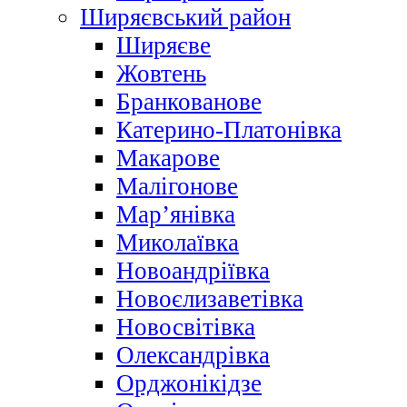
Ширяєвський район
Ширяєве
Жовтень
Бранкованове
Катерино-Платонівка
Макарове
Малігонове
Мар’янівка
Миколаївка
Новоандріївка
Новоєлизаветівка
Новосвітівка
Олександрівка
Орджонікідзе