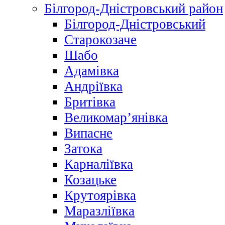
Білгород-Дністровський район
Білгород-Дністровський
Старокозаче
Шабо
Адамівка
Андріївка
Бритівка
Великомар’янівка
Випасне
Затока
Карналіївка
Козацьке
Крутоярівка
Маразліївка