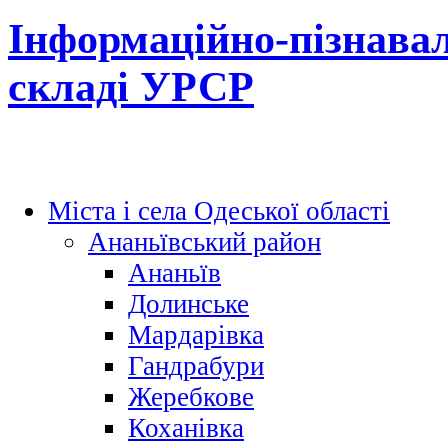
Інформаційно-пізнавал
складі УРСР
Міста і села Одеської області
Ананьївський район
Ананьїв
Долинське
Мардарівка
Гандрабури
Жеребкове
Коханівка