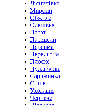
Лісничівка
Мирони
Обжиле
Оленівка
Пасат
Пасицели
Перейма
Перельоти
Плоске
Пужайкове
Саражинка
Сінне
Ухожани
Чернече