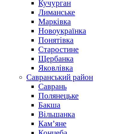
Кучурган
Лиманське
Марківка
Новоукраїнка
Понятівка
Старостине
Щербанка
Яковлівка
Савранський район
Саврань
Полянецьке
Бакша
Вільшанка
Кам’яне
Концеба