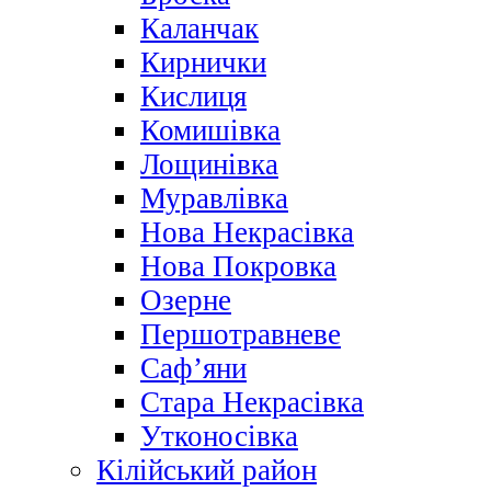
Каланчак
Кирнички
Кислиця
Комишівка
Лощинівка
Муравлівка
Нова Некрасівка
Нова Покровка
Озерне
Першотравневе
Саф’яни
Стара Некрасівка
Утконосівка
Кілійський район