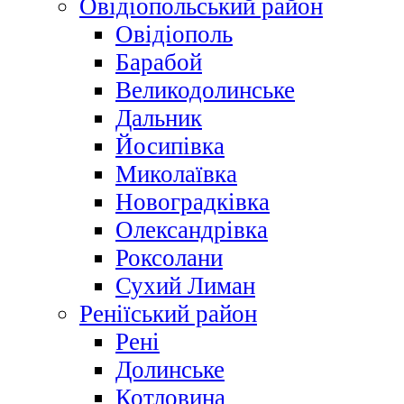
Овідіопольський район
Овідіополь
Барабой
Великодолинське
Дальник
Йосипівка
Миколаївка
Новоградківка
Олександрівка
Роксолани
Сухий Лиман
Реніїський район
Рені
Долинське
Котловина