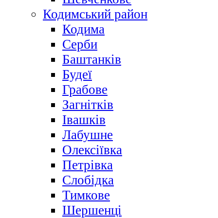
Кодимський район
Кодима
Серби
Баштанків
Будеї
Грабове
Загнітків
Івашків
Лабушне
Олексіївка
Петрівка
Слобідка
Тимкове
Шершенці