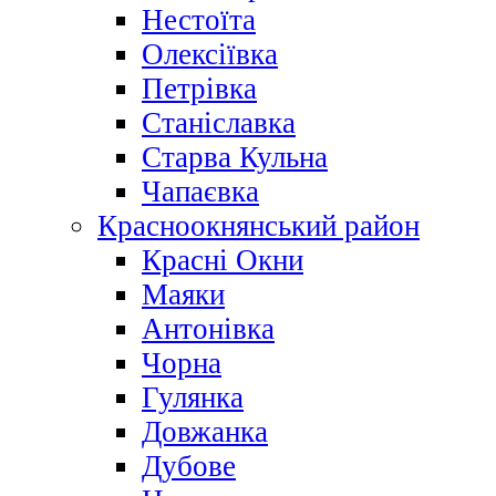
Нестоїта
Олексіївка
Петрівка
Станіславка
Старва Кульна
Чапаєвка
Красноокнянський район
Красні Окни
Маяки
Антонівка
Чорна
Гулянка
Довжанка
Дубове