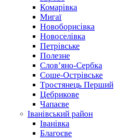
Комарівка
Мигаї
Новоборисівка
Новоселівка
Петрівське
Полезне
Слов’яно-Сербка
Соше-Острівське
Тростянець Перший
Цебрикове
Чапаєве
Іванівський район
Іванівка
Благоєве