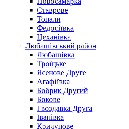
Новосамарка
Ставрове
Топали
Федосіївка
Цеханівка
Любашівський район
Любашівка
Троїцьке
Ясенове Друге
Агафіївка
Бобрик Другий
Бокове
Гвоздавка Друга
Іванівка
Кричунове