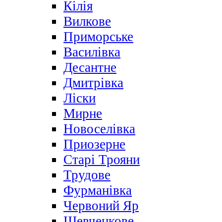
Кілія
Вилкове
Приморське
Василівка
Десантне
Дмитрівка
Ліски
Мирне
Новоселівка
Приозерне
Старі Трояни
Трудове
Фурманівка
Червоний Яр
Шевченкове