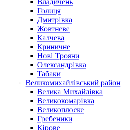
Владичень
Голиця
Дмитрівка
Жовтневе
Калчева
Криничне
Нові Трояни
Олександрівка
Табаки
Великомихайлівський район
Велика Михайлівка
Великокомарівка
Великоплоске
Гребеники
Кірове