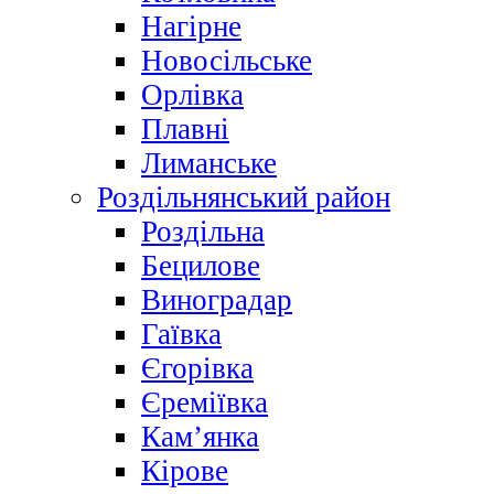
Нагірне
Новосільське
Орлівка
Плавні
Лиманське
Роздільнянський район
Роздільна
Бецилове
Виноградар
Гаївка
Єгорівка
Єреміївка
Кам’янка
Кірове