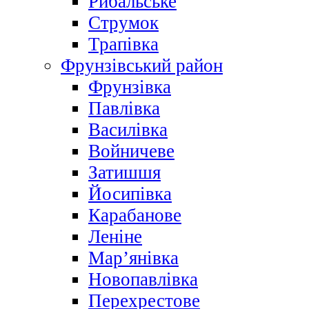
Рибальське
Струмок
Трапівка
Фрунзівський район
Фрунзівка
Павлівка
Василівка
Войничеве
Затишшя
Йосипівка
Карабанове
Леніне
Мар’янівка
Новопавлівка
Перехрестове