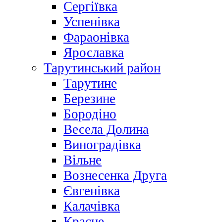
Сергіївка
Успенівка
Фараонівка
Ярославка
Тарутинський район
Тарутине
Березине
Бородіно
Весела Долина
Виноградівка
Вільне
Вознесенка Друга
Євгенівка
Калачівка
Красне