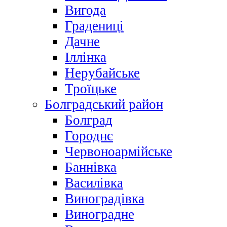
Вигода
Градениці
Дачне
Іллінка
Нерубайське
Троїцьке
Болградський район
Болград
Городнє
Червоноармійське
Баннівка
Василівка
Виноградівка
Виноградне