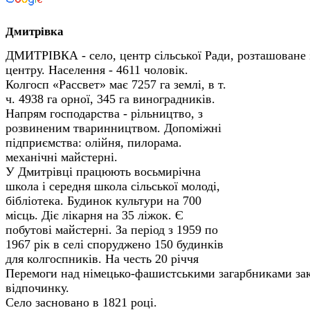
Дмитрівка
ДМИТРІВКА - село, центр сільської Ради, розташоване 
центру. Населення - 4611 чоловік.
Колгосп «Рассвет» має 7257 га землі, в т.
ч. 4938 га орної, 345 га виноградників.
Напрям господарства - рільництво, з
розвиненим тваринництвом. Допоміжні
підприємства: олійня, пилорама.
механічні майстерні.
У Дмитрівці працюють восьмирічна
школа і середня школа сільської молоді,
бібліотека. Будинок культури на 700
місць. Діє лікарня на 35 ліжок. Є
побутові майстерні. За період з 1959 по
1967 рік в селі споруджено 150 будинків
для колгоспників. На честь 20 річчя
Перемоги над німецько-фашистськими загарбниками зак
відпочинку.
Село засновано в 1821 році.