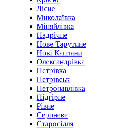
Лісне
Миколаївка
Міняйлівка
Надрічне
Нове Тарутине
Нові Каплани
Олександрівка
Петрівка
Петрівськ
Петропавлівка
Підгірне
Рівне
Серпневе
Старосілля