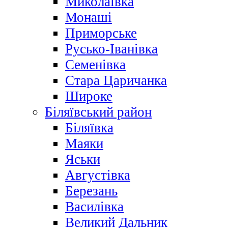
Миколаївка
Монаші
Приморське
Русько-Іванівка
Семенівка
Стара Царичанка
Широке
Біляївський район
Біляївка
Маяки
Яськи
Августівка
Березань
Василівка
Великий Дальник