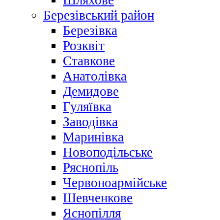
Шляхове
Березівський район
Березівка
Розквіт
Ставкове
Анатолівка
Демидове
Гуляївка
Заводівка
Маринівка
Новоподільське
Ряснопіль
Червоноармійське
Шевченкове
Яснопілля