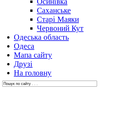
Осинівка
Саханське
Старі Маяки
Червоний Кут
Одеська область
Одеса
Мапа сайту
Друзі
На головну