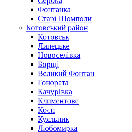
Сербка
Фонтанка
Старі Шомполи
Котовський район
Котовськ
Липецьке
Новоселівка
Борщі
Великий Фонтан
Гонората
Качурівка
Климентове
Коси
Куяльник
Любомирка