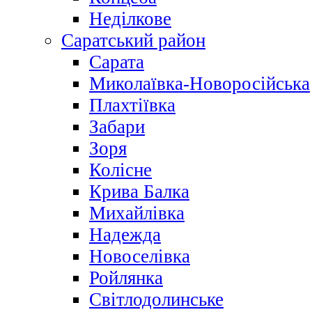
Неділкове
Саратський район
Сарата
Миколаївка-Новоросійська
Плахтіївка
Забари
Зоря
Колісне
Крива Балка
Михайлівка
Надежда
Новоселівка
Ройлянка
Світлодолинське