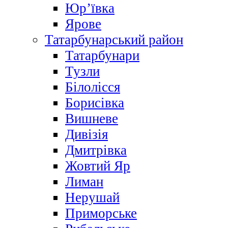
Юр’ївка
Ярове
Татарбунарський район
Татарбунари
Тузли
Білолісся
Борисівка
Вишневе
Дивізія
Дмитрівка
Жовтий Яр
Лиман
Нерушай
Приморське