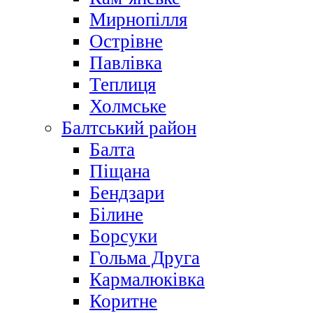
Мирнопілля
Острівне
Павлівка
Теплиця
Холмське
Балтський район
Балта
Піщана
Бендзари
Білине
Борсуки
Гольма Друга
Кармалюківка
Коритне