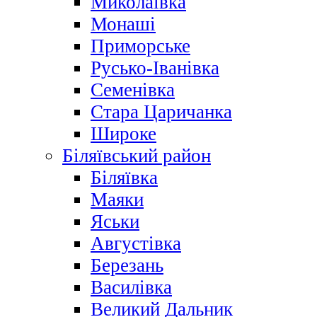
Миколаївка
Монаші
Приморське
Русько-Іванівка
Семенівка
Стара Царичанка
Широке
Біляївський район
Біляївка
Маяки
Яськи
Августівка
Березань
Василівка
Великий Дальник