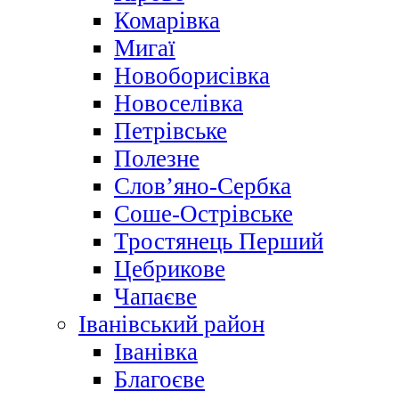
Комарівка
Мигаї
Новоборисівка
Новоселівка
Петрівське
Полезне
Слов’яно-Сербка
Соше-Острівське
Тростянець Перший
Цебрикове
Чапаєве
Іванівський район
Іванівка
Благоєве