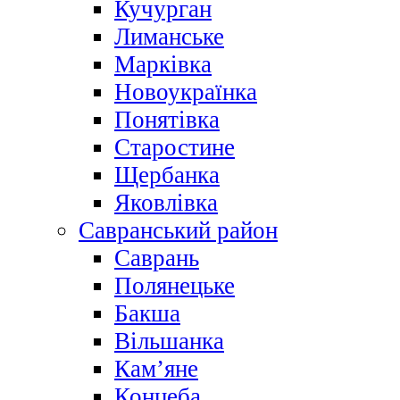
Кучурган
Лиманське
Марківка
Новоукраїнка
Понятівка
Старостине
Щербанка
Яковлівка
Савранський район
Саврань
Полянецьке
Бакша
Вільшанка
Кам’яне
Концеба