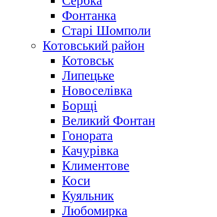
Сербка
Фонтанка
Старі Шомполи
Котовський район
Котовськ
Липецьке
Новоселівка
Борщі
Великий Фонтан
Гонората
Качурівка
Климентове
Коси
Куяльник
Любомирка