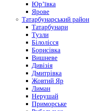
Юр’ївка
Ярове
Татарбунарський район
Татарбунари
Тузли
Білолісся
Борисівка
Вишневе
Дивізія
Дмитрівка
Жовтий Яр
Лиман
Нерушай
Приморське