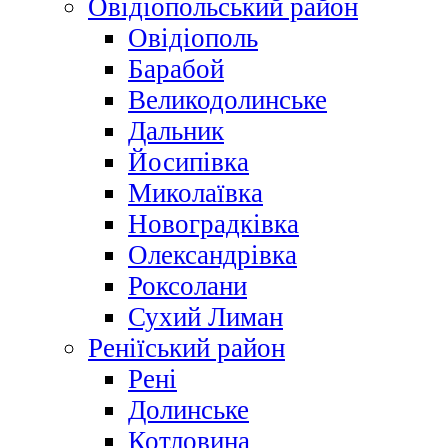
Овідіопольський район
Овідіополь
Барабой
Великодолинське
Дальник
Йосипівка
Миколаївка
Новоградківка
Олександрівка
Роксолани
Сухий Лиман
Реніїський район
Рені
Долинське
Котловина