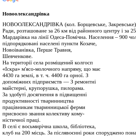
Новоолександрівка
НОВООЛЕКСАНДРІВКА (кол. Борщевське, Закревське) – 
Ради, розташоване за 26 км від районного центру і за 25
Мардарівка на лінії Одеса-Помічна. Населення – 900
чо
підпорядковані населені пункти Козаче,
Новоіванівка, Перше Травня,
Шевченкове.
На території села розміщений колгосп
«Іскра» м'ясо-молочного напряму, що має
4430 га землі, в т. ч. 4400 га орної. З
допоміжних підприємств — З ремонтні
майстерні, крупорушка, пилорама.
За здобуті досягнення в підвищенні
продуктивності тваринництва
працівникам тваринницької ферми
присвоєно звання колективу кому­
ністичної праці.
В селі є восьмирічна школа, бібліотека,
клуб на 200 місць. За післявоєнні роки споруджено пон