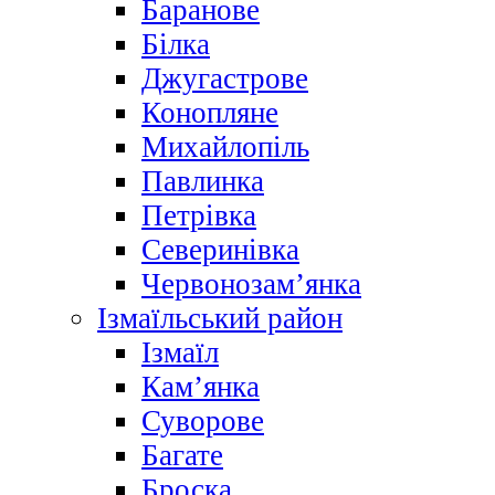
Баранове
Білка
Джугастрове
Конопляне
Михайлопіль
Павлинка
Петрівка
Северинівка
Червонозам’янка
Ізмаїльський район
Ізмаїл
Кам’янка
Суворове
Багате
Броска