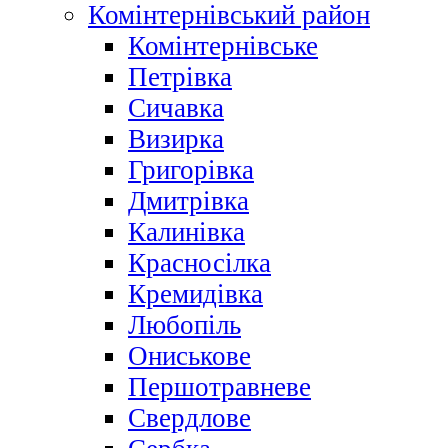
Комінтернівський район
Комінтернівське
Петрівка
Сичавка
Визирка
Григорівка
Дмитрівка
Калинівка
Красносілка
Кремидівка
Любопіль
Ониськове
Першотравневе
Свердлове