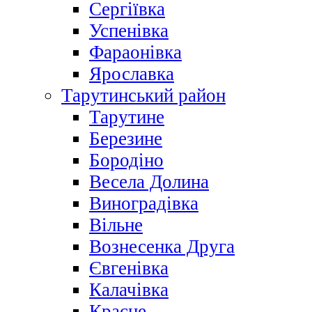
Сергіївка
Успенівка
Фараонівка
Ярославка
Тарутинський район
Тарутине
Березине
Бородіно
Весела Долина
Виноградівка
Вільне
Вознесенка Друга
Євгенівка
Калачівка
Красне