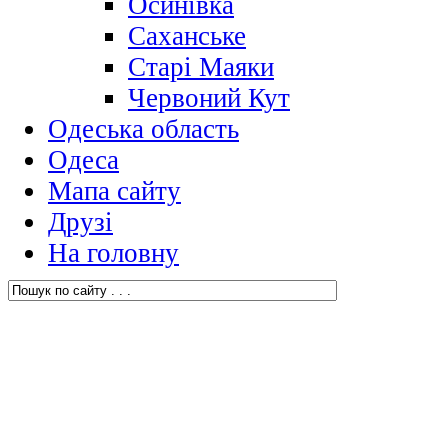
Осинівка
Саханське
Старі Маяки
Червоний Кут
Одеська область
Одеса
Мапа сайту
Друзі
На головну