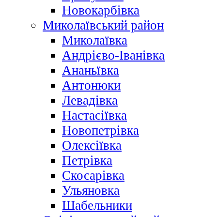
Новокарбівка
Миколаївський район
Миколаївка
Андрієво-Іванівка
Ананьївка
Антонюки
Левадівка
Настасіївка
Новопетрівка
Олексіївка
Петрівка
Скосарівка
Ульяновка
Шабельники