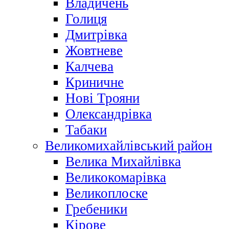
Владичень
Голиця
Дмитрівка
Жовтневе
Калчева
Криничне
Нові Трояни
Олександрівка
Табаки
Великомихайлівський район
Велика Михайлівка
Великокомарівка
Великоплоске
Гребеники
Кірове