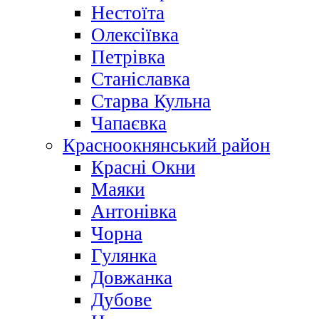
Нестоїта
Олексіївка
Петрівка
Станіславка
Старва Кульна
Чапаєвка
Красноокнянський район
Красні Окни
Маяки
Антонівка
Чорна
Гулянка
Довжанка
Дубове