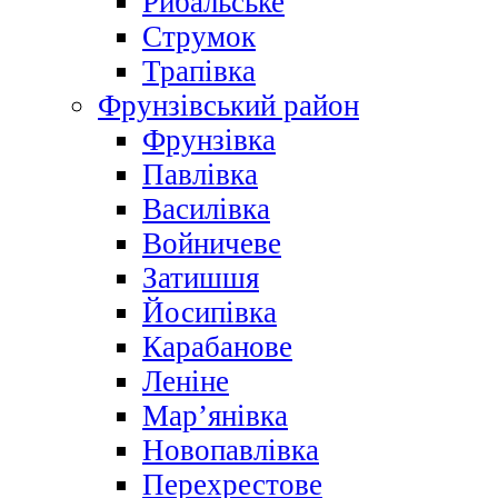
Рибальське
Струмок
Трапівка
Фрунзівський район
Фрунзівка
Павлівка
Василівка
Войничеве
Затишшя
Йосипівка
Карабанове
Леніне
Мар’янівка
Новопавлівка
Перехрестове