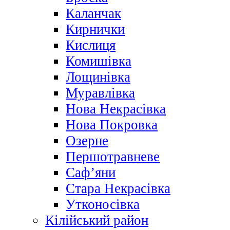
Каланчак
Кирнички
Кислиця
Комишівка
Лощинівка
Муравлівка
Нова Некрасівка
Нова Покровка
Озерне
Першотравневе
Саф’яни
Стара Некрасівка
Утконосівка
Кілійський район