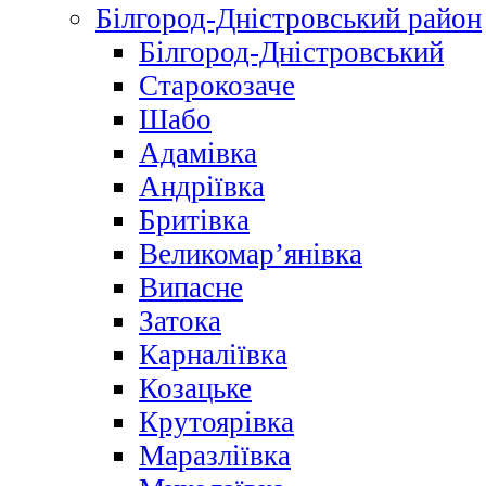
Білгород-Дністровський район
Білгород-Дністровський
Старокозаче
Шабо
Адамівка
Андріївка
Бритівка
Великомар’янівка
Випасне
Затока
Карналіївка
Козацьке
Крутоярівка
Маразліївка