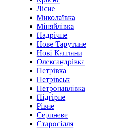
Лісне
Миколаївка
Міняйлівка
Надрічне
Нове Тарутине
Нові Каплани
Олександрівка
Петрівка
Петрівськ
Петропавлівка
Підгірне
Рівне
Серпневе
Старосілля