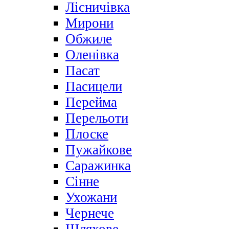
Лісничівка
Мирони
Обжиле
Оленівка
Пасат
Пасицели
Перейма
Перельоти
Плоске
Пужайкове
Саражинка
Сінне
Ухожани
Чернече