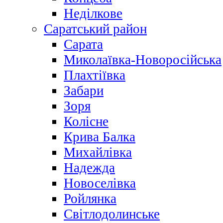
Неділкове
Саратський район
Сарата
Миколаївка-Новоросійська
Плахтіївка
Забари
Зоря
Колісне
Крива Балка
Михайлівка
Надежда
Новоселівка
Ройлянка
Світлодолинське