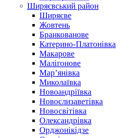
Ширяєвський район
Ширяєве
Жовтень
Бранкованове
Катерино-Платонівка
Макарове
Малігонове
Мар’янівка
Миколаївка
Новоандріївка
Новоєлизаветівка
Новосвітівка
Олександрівка
Орджонікідзе