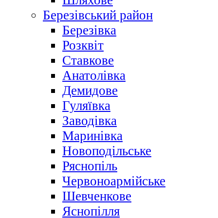
Шляхове
Березівський район
Березівка
Розквіт
Ставкове
Анатолівка
Демидове
Гуляївка
Заводівка
Маринівка
Новоподільське
Ряснопіль
Червоноармійське
Шевченкове
Яснопілля