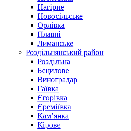
Нагірне
Новосільське
Орлівка
Плавні
Лиманське
Роздільнянський район
Роздільна
Бецилове
Виноградар
Гаївка
Єгорівка
Єреміївка
Кам’янка
Кірове