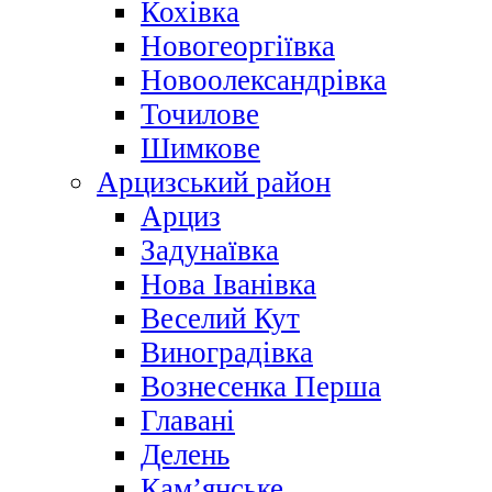
Кохівка
Новогеоргіївка
Новоолександрівка
Точилове
Шимкове
Арцизський район
Арциз
Задунаївка
Нова Іванівка
Веселий Кут
Виноградівка
Вознесенка Перша
Главані
Делень
Кам’янське