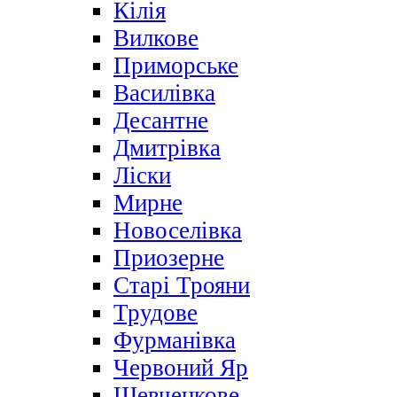
Кілія
Вилкове
Приморське
Василівка
Десантне
Дмитрівка
Ліски
Мирне
Новоселівка
Приозерне
Старі Трояни
Трудове
Фурманівка
Червоний Яр
Шевченкове