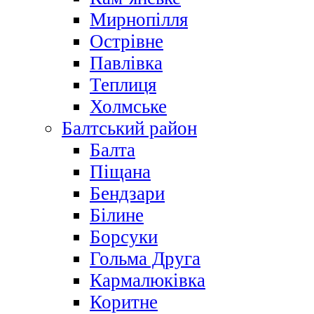
Мирнопілля
Острівне
Павлівка
Теплиця
Холмське
Балтський район
Балта
Піщана
Бендзари
Білине
Борсуки
Гольма Друга
Кармалюківка
Коритне