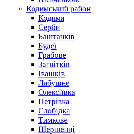
Кодимський район
Кодима
Серби
Баштанків
Будеї
Грабове
Загнітків
Івашків
Лабушне
Олексіївка
Петрівка
Слобідка
Тимкове
Шершенці