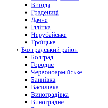
Вигода
Градениці
Дачне
Іллінка
Нерубайське
Троїцьке
Болградський район
Болград
Городнє
Червоноармійське
Баннівка
Василівка
Виноградівка
Виноградне