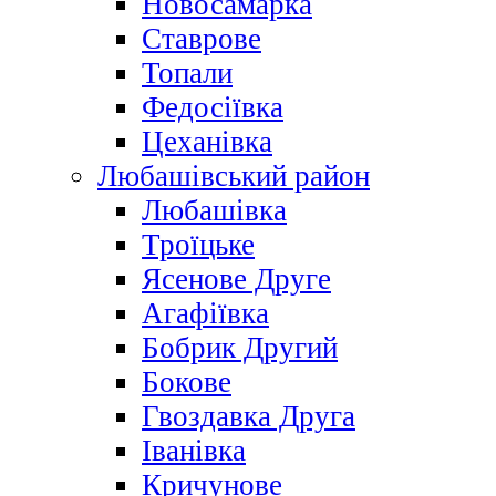
Новосамарка
Ставрове
Топали
Федосіївка
Цеханівка
Любашівський район
Любашівка
Троїцьке
Ясенове Друге
Агафіївка
Бобрик Другий
Бокове
Гвоздавка Друга
Іванівка
Кричунове