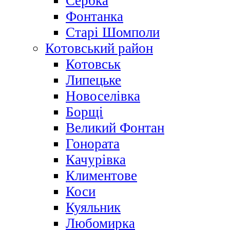
Сербка
Фонтанка
Старі Шомполи
Котовський район
Котовськ
Липецьке
Новоселівка
Борщі
Великий Фонтан
Гонората
Качурівка
Климентове
Коси
Куяльник
Любомирка