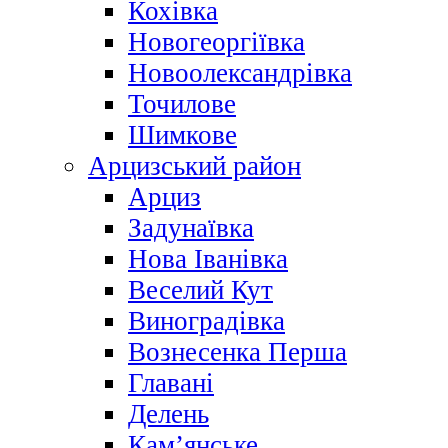
Кохівка
Новогеоргіївка
Новоолександрівка
Точилове
Шимкове
Арцизський район
Арциз
Задунаївка
Нова Іванівка
Веселий Кут
Виноградівка
Вознесенка Перша
Главані
Делень
Кам’янське