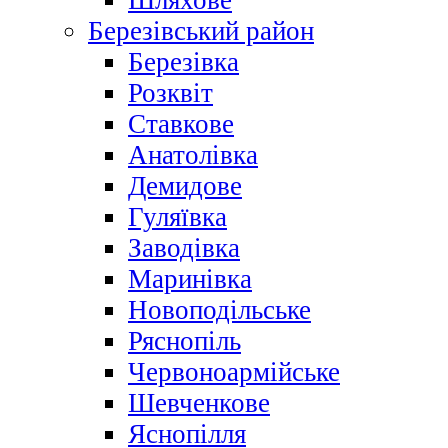
Шляхове
Березівський район
Березівка
Розквіт
Ставкове
Анатолівка
Демидове
Гуляївка
Заводівка
Маринівка
Новоподільське
Ряснопіль
Червоноармійське
Шевченкове
Яснопілля