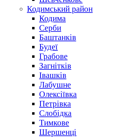
Кодимський район
Кодима
Серби
Баштанків
Будеї
Грабове
Загнітків
Івашків
Лабушне
Олексіївка
Петрівка
Слобідка
Тимкове
Шершенці