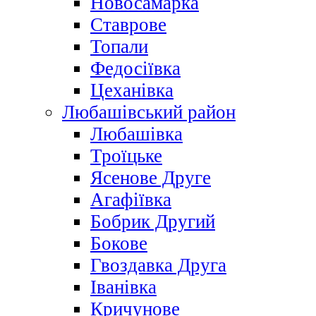
Новосамарка
Ставрове
Топали
Федосіївка
Цеханівка
Любашівський район
Любашівка
Троїцьке
Ясенове Друге
Агафіївка
Бобрик Другий
Бокове
Гвоздавка Друга
Іванівка
Кричунове