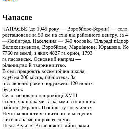
Чапаєве
ЧАПАЄВЕ (до 1945 року — Воробйове-Берлін) — село, ц
розташоване за 50 км на схід від районного центру, за 4
—Ленінград. Населення — 340 чоловік. Сільраді підпор
Великозименове, Воробйове, Марціянове, Юрашеве.
Ко
7760 га землі, з яких 4827 га орної, 1793
га пасовиськ. Основний напрям —
рільництво й тваринництво.
В селі працюють восьмирічна школа,
клуб на 200 місць, бібліотека. За
післявоєнні роки споруджено 120 нових
будинків.
Село засновано наприкінці XVIII
століття кріпаками-втікачами з північних
районів України. Пізніше тут оселилися
Німці-колоністи які витіснили місцевих
жителів на менш родючі землі.
Після Великої Вітчизняної війни, коли