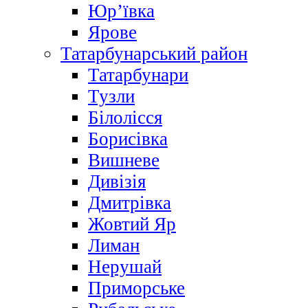
Юр’ївка
Ярове
Татарбунарський район
Татарбунари
Тузли
Білолісся
Борисівка
Вишневе
Дивізія
Дмитрівка
Жовтий Яр
Лиман
Нерушай
Приморське