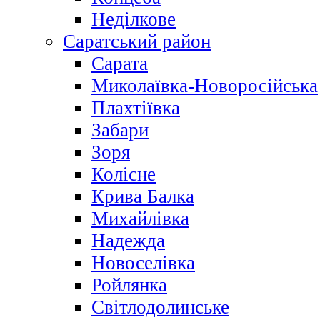
Неділкове
Саратський район
Сарата
Миколаївка-Новоросійська
Плахтіївка
Забари
Зоря
Колісне
Крива Балка
Михайлівка
Надежда
Новоселівка
Ройлянка
Світлодолинське