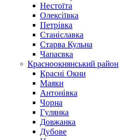
Нестоїта
Олексіївка
Петрівка
Станіславка
Старва Кульна
Чапаєвка
Красноокнянський район
Красні Окни
Маяки
Антонівка
Чорна
Гулянка
Довжанка
Дубове