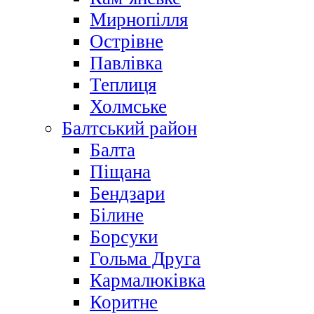
Мирнопілля
Острівне
Павлівка
Теплиця
Холмське
Балтський район
Балта
Піщана
Бендзари
Білине
Борсуки
Гольма Друга
Кармалюківка
Коритне