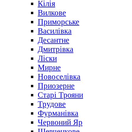
Кілія
Вилкове
Приморське
Василівка
Десантне
Дмитрівка
Ліски
Мирне
Новоселівка
Приозерне
Старі Трояни
Трудове
Фурманівка
Червоний Яр
Шевченкове