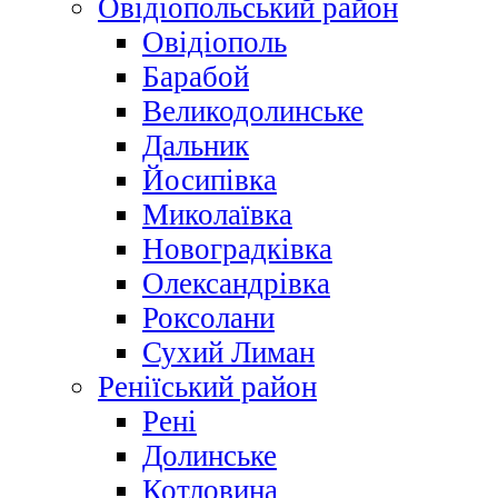
Овідіопольський район
Овідіополь
Барабой
Великодолинське
Дальник
Йосипівка
Миколаївка
Новоградківка
Олександрівка
Роксолани
Сухий Лиман
Реніїський район
Рені
Долинське
Котловина