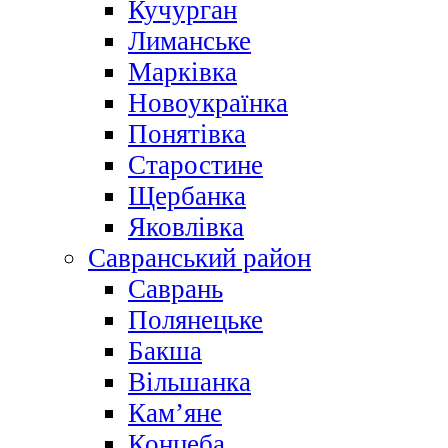
Кучурган
Лиманське
Марківка
Новоукраїнка
Понятівка
Старостине
Щербанка
Яковлівка
Савранський район
Саврань
Полянецьке
Бакша
Вільшанка
Кам’яне
Концеба