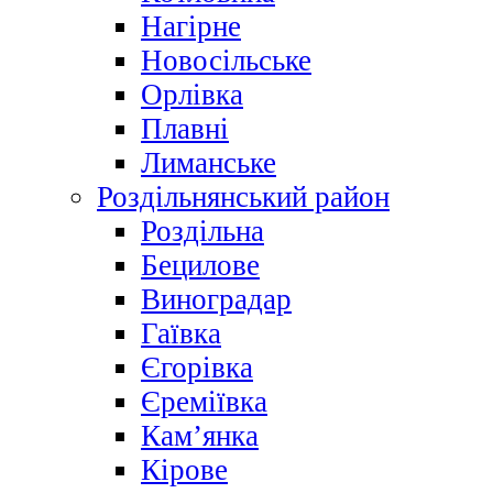
Нагірне
Новосільське
Орлівка
Плавні
Лиманське
Роздільнянський район
Роздільна
Бецилове
Виноградар
Гаївка
Єгорівка
Єреміївка
Кам’янка
Кірове