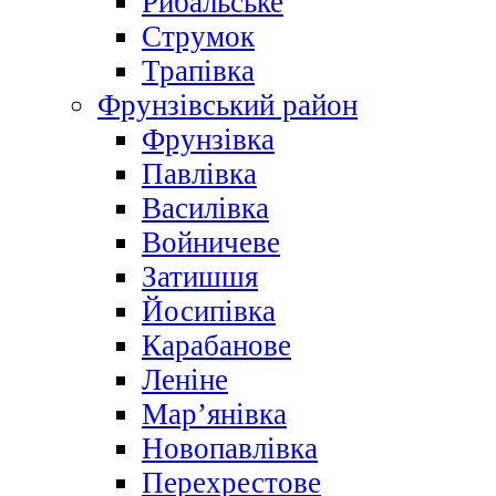
Рибальське
Струмок
Трапівка
Фрунзівський район
Фрунзівка
Павлівка
Василівка
Войничеве
Затишшя
Йосипівка
Карабанове
Леніне
Мар’янівка
Новопавлівка
Перехрестове