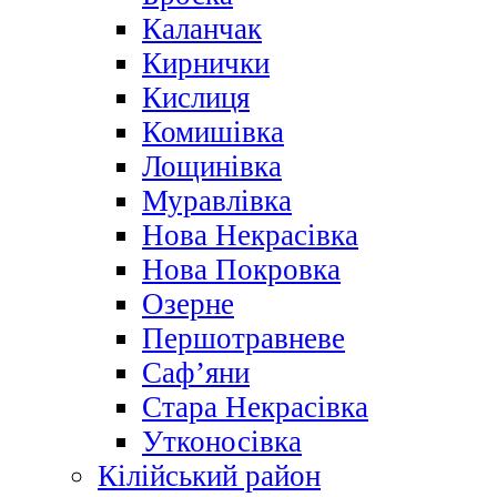
Каланчак
Кирнички
Кислиця
Комишівка
Лощинівка
Муравлівка
Нова Некрасівка
Нова Покровка
Озерне
Першотравневе
Саф’яни
Стара Некрасівка
Утконосівка
Кілійський район