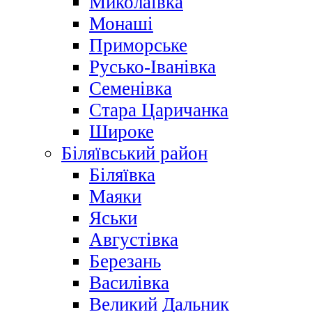
Миколаївка
Монаші
Приморське
Русько-Іванівка
Семенівка
Стара Царичанка
Широке
Біляївський район
Біляївка
Маяки
Яськи
Августівка
Березань
Василівка
Великий Дальник