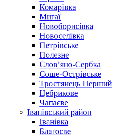
Комарівка
Мигаї
Новоборисівка
Новоселівка
Петрівське
Полезне
Слов’яно-Сербка
Соше-Острівське
Тростянець Перший
Цебрикове
Чапаєве
Іванівський район
Іванівка
Благоєве