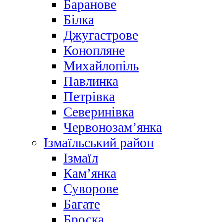
Баранове
Білка
Джугастрове
Конопляне
Михайлопіль
Павлинка
Петрівка
Северинівка
Червонозам’янка
Ізмаїльський район
Ізмаїл
Кам’янка
Суворове
Багате
Броска