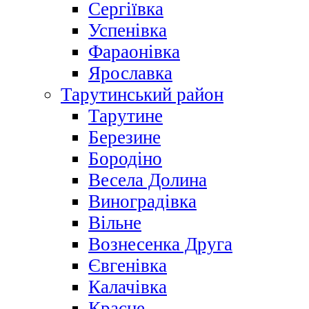
Сергіївка
Успенівка
Фараонівка
Ярославка
Тарутинський район
Тарутине
Березине
Бородіно
Весела Долина
Виноградівка
Вільне
Вознесенка Друга
Євгенівка
Калачівка
Красне