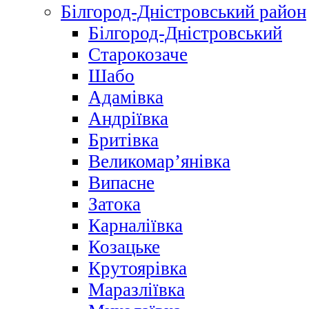
Білгород-Дністровський район
Білгород-Дністровський
Старокозаче
Шабо
Адамівка
Андріївка
Бритівка
Великомар’янівка
Випасне
Затока
Карналіївка
Козацьке
Крутоярівка
Маразліївка