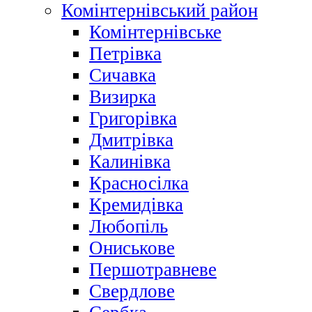
Комінтернівський район
Комінтернівське
Петрівка
Сичавка
Визирка
Григорівка
Дмитрівка
Калинівка
Красносілка
Кремидівка
Любопіль
Ониськове
Першотравневе
Свердлове