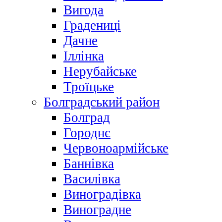
Вигода
Градениці
Дачне
Іллінка
Нерубайське
Троїцьке
Болградський район
Болград
Городнє
Червоноармійське
Баннівка
Василівка
Виноградівка
Виноградне