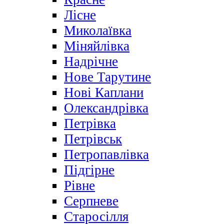
Лісне
Миколаївка
Міняйлівка
Надрічне
Нове Тарутине
Нові Каплани
Олександрівка
Петрівка
Петрівськ
Петропавлівка
Підгірне
Рівне
Серпневе
Старосілля