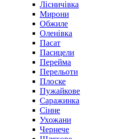
Лісничівка
Мирони
Обжиле
Оленівка
Пасат
Пасицели
Перейма
Перельоти
Плоске
Пужайкове
Саражинка
Сінне
Ухожани
Чернече