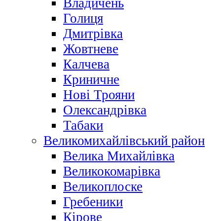
Владичень
Голиця
Дмитрівка
Жовтневе
Калчева
Криничне
Нові Трояни
Олександрівка
Табаки
Великомихайлівський район
Велика Михайлівка
Великокомарівка
Великоплоске
Гребеники
Кірове