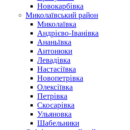
Новокарбівка
Миколаївський район
Миколаївка
Андрієво-Іванівка
Ананьївка
Антонюки
Левадівка
Настасіївка
Новопетрівка
Олексіївка
Петрівка
Скосарівка
Ульяновка
Шабельники