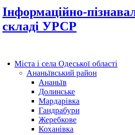
Інформаційно-пізнавал
складі УРСР
Міста і села Одеської області
Ананьївський район
Ананьїв
Долинське
Мардарівка
Гандрабури
Жеребкове
Коханівка