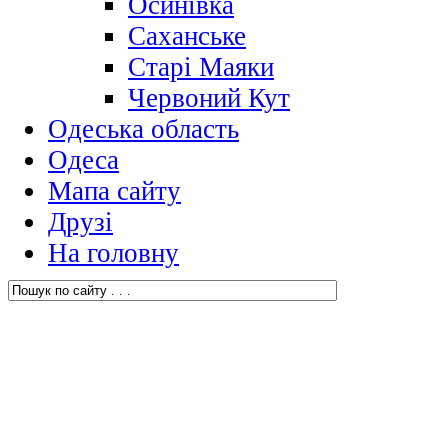
Осинівка
Саханське
Старі Маяки
Червоний Кут
Одеська область
Одеса
Мапа сайту
Друзі
На головну