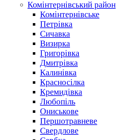
Комінтернівський район
Комінтернівське
Петрівка
Сичавка
Визирка
Григорівка
Дмитрівка
Калинівка
Красносілка
Кремидівка
Любопіль
Ониськове
Першотравневе
Свердлове