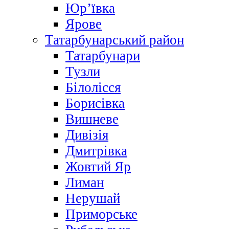
Юр’ївка
Ярове
Татарбунарський район
Татарбунари
Тузли
Білолісся
Борисівка
Вишневе
Дивізія
Дмитрівка
Жовтий Яр
Лиман
Нерушай
Приморське