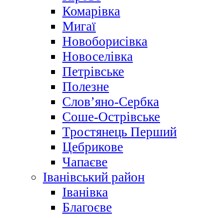
Комарівка
Мигаї
Новоборисівка
Новоселівка
Петрівське
Полезне
Слов’яно-Сербка
Соше-Острівське
Тростянець Перший
Цебрикове
Чапаєве
Іванівський район
Іванівка
Благоєве