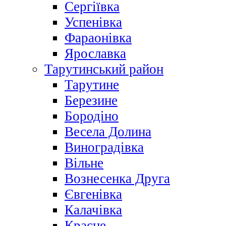
Сергіївка
Успенівка
Фараонівка
Ярославка
Тарутинський район
Тарутине
Березине
Бородіно
Весела Долина
Виноградівка
Вільне
Вознесенка Друга
Євгенівка
Калачівка
Красне