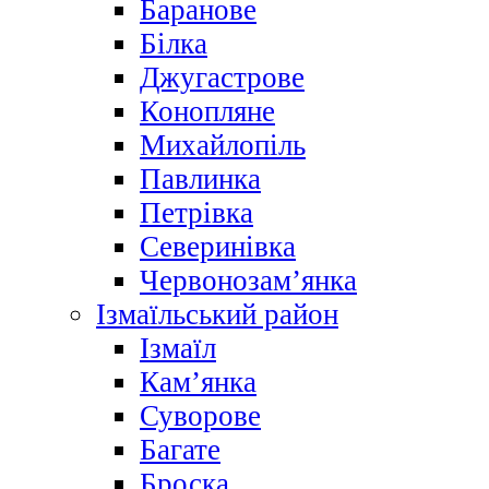
Баранове
Білка
Джугастрове
Конопляне
Михайлопіль
Павлинка
Петрівка
Северинівка
Червонозам’янка
Ізмаїльський район
Ізмаїл
Кам’янка
Суворове
Багате
Броска