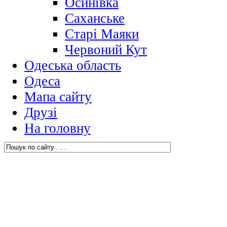
Осинівка
Саханське
Старі Маяки
Червоний Кут
Одеська область
Одеса
Мапа сайту
Друзі
На головну