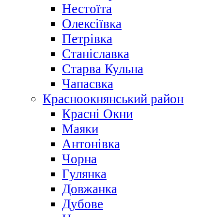
Нестоїта
Олексіївка
Петрівка
Станіславка
Старва Кульна
Чапаєвка
Красноокнянський район
Красні Окни
Маяки
Антонівка
Чорна
Гулянка
Довжанка
Дубове