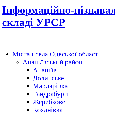
Інформаційно-пізнавал
складі УРСР
Міста і села Одеської області
Ананьївський район
Ананьїв
Долинське
Мардарівка
Гандрабури
Жеребкове
Коханівка