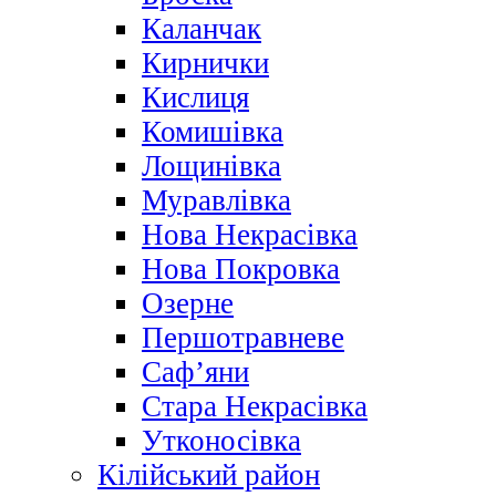
Каланчак
Кирнички
Кислиця
Комишівка
Лощинівка
Муравлівка
Нова Некрасівка
Нова Покровка
Озерне
Першотравневе
Саф’яни
Стара Некрасівка
Утконосівка
Кілійський район