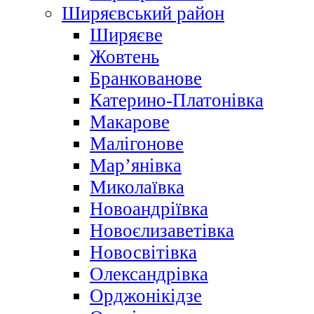
Ширяєвський район
Ширяєве
Жовтень
Бранкованове
Катерино-Платонівка
Макарове
Малігонове
Мар’янівка
Миколаївка
Новоандріївка
Новоєлизаветівка
Новосвітівка
Олександрівка
Орджонікідзе