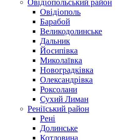
Овідіопольський район
Овідіополь
Барабой
Великодолинське
Дальник
Йосипівка
Миколаївка
Новоградківка
Олександрівка
Роксолани
Сухий Лиман
Реніїський район
Рені
Долинське
Котловина