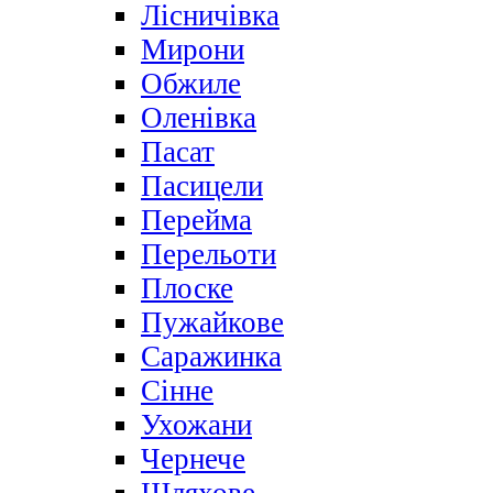
Лісничівка
Мирони
Обжиле
Оленівка
Пасат
Пасицели
Перейма
Перельоти
Плоске
Пужайкове
Саражинка
Сінне
Ухожани
Чернече