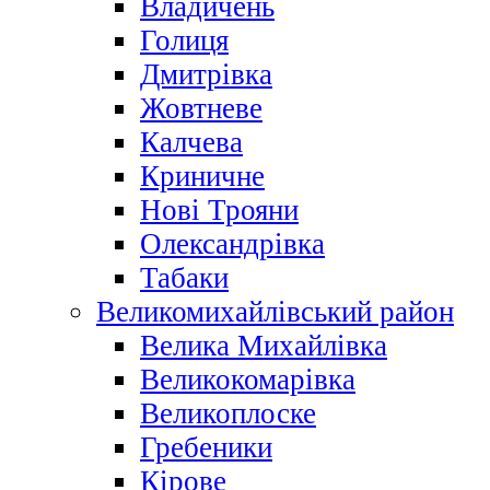
Владичень
Голиця
Дмитрівка
Жовтневе
Калчева
Криничне
Нові Трояни
Олександрівка
Табаки
Великомихайлівський район
Велика Михайлівка
Великокомарівка
Великоплоске
Гребеники
Кірове