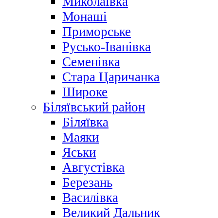
Миколаївка
Монаші
Приморське
Русько-Іванівка
Семенівка
Стара Царичанка
Широке
Біляївський район
Біляївка
Маяки
Яськи
Августівка
Березань
Василівка
Великий Дальник