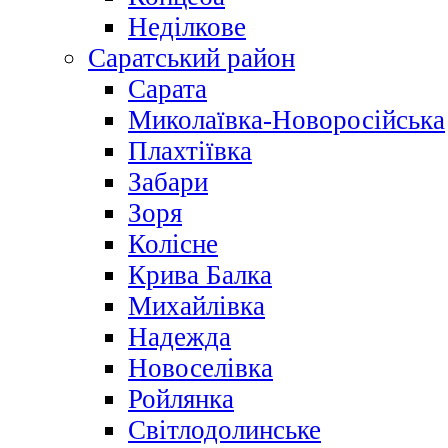
Неділкове
Саратський район
Сарата
Миколаївка-Новоросійська
Плахтіївка
Забари
Зоря
Колісне
Крива Балка
Михайлівка
Надежда
Новоселівка
Ройлянка
Світлодолинське