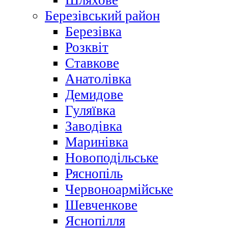
Шляхове
Березівський район
Березівка
Розквіт
Ставкове
Анатолівка
Демидове
Гуляївка
Заводівка
Маринівка
Новоподільське
Ряснопіль
Червоноармійське
Шевченкове
Яснопілля