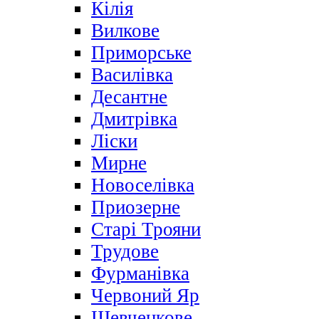
Кілія
Вилкове
Приморське
Василівка
Десантне
Дмитрівка
Ліски
Мирне
Новоселівка
Приозерне
Старі Трояни
Трудове
Фурманівка
Червоний Яр
Шевченкове