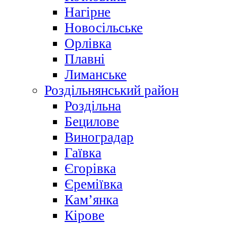
Нагірне
Новосільське
Орлівка
Плавні
Лиманське
Роздільнянський район
Роздільна
Бецилове
Виноградар
Гаївка
Єгорівка
Єреміївка
Кам’янка
Кірове