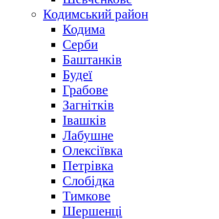
Кодимський район
Кодима
Серби
Баштанків
Будеї
Грабове
Загнітків
Івашків
Лабушне
Олексіївка
Петрівка
Слобідка
Тимкове
Шершенці