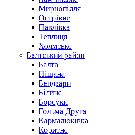
Мирнопілля
Острівне
Павлівка
Теплиця
Холмське
Балтський район
Балта
Піщана
Бендзари
Білине
Борсуки
Гольма Друга
Кармалюківка
Коритне