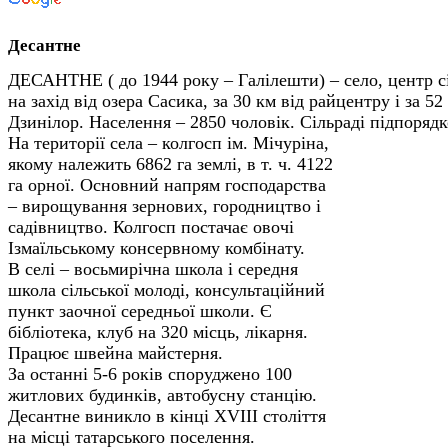
Десантне
ДЕСАНТНЕ ( до 1944 року – Галілешти) – село, центр с
на захід від озера Сасика, за 30 км від райцентру і за 52
Дзинілор. Населення – 2850 чоловік. Сільраді
підпорядк
На території села – колгосп ім. Мічуріна,
якому належить 6862 га землі, в т. ч. 4122
га орної. Основний напрям господарства
– вирощування зернових, городництво і
садівництво. Колгосп постачає овочі
Ізмаїльському консервному комбінату.
В селі – восьмирічна школа і середня
школа сільської молоді, консультаційний
пункт заочної середньої школи. Є
бібліотека, клуб на 320 місць, лікарня.
Працює швейна майстерня.
За останні 5-6 років споруджено 100
житлових будинків, автобусну станцію.
Десантне виникло в кінці XVIII століття
на місці татарського поселення.