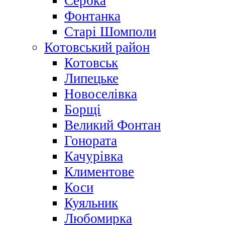
Сербка
Фонтанка
Старі Шомполи
Котовський район
Котовськ
Липецьке
Новоселівка
Борщі
Великий Фонтан
Гонората
Качурівка
Климентове
Коси
Куяльник
Любомирка