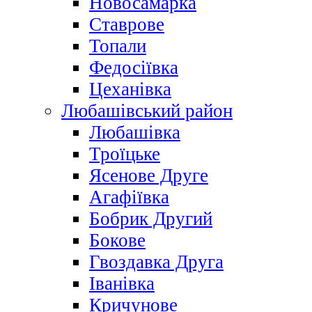
Новосамарка
Ставрове
Топали
Федосіївка
Цеханівка
Любашівський район
Любашівка
Троїцьке
Ясенове Друге
Агафіївка
Бобрик Другий
Бокове
Гвоздавка Друга
Іванівка
Кричунове