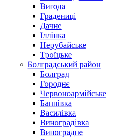
Вигода
Градениці
Дачне
Іллінка
Нерубайське
Троїцьке
Болградський район
Болград
Городнє
Червоноармійське
Баннівка
Василівка
Виноградівка
Виноградне