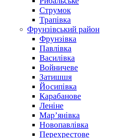
Рибальське
Струмок
Трапівка
Фрунзівський район
Фрунзівка
Павлівка
Василівка
Войничеве
Затишшя
Йосипівка
Карабанове
Леніне
Мар’янівка
Новопавлівка
Перехрестове