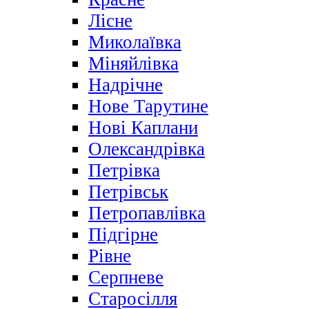
Лісне
Миколаївка
Міняйлівка
Надрічне
Нове Тарутине
Нові Каплани
Олександрівка
Петрівка
Петрівськ
Петропавлівка
Підгірне
Рівне
Серпневе
Старосілля