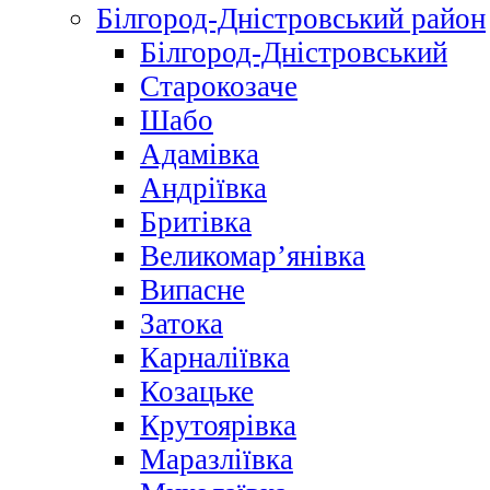
Білгород-Дністровський район
Білгород-Дністровський
Старокозаче
Шабо
Адамівка
Андріївка
Бритівка
Великомар’янівка
Випасне
Затока
Карналіївка
Козацьке
Крутоярівка
Маразліївка