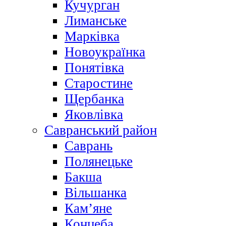
Кучурган
Лиманське
Марківка
Новоукраїнка
Понятівка
Старостине
Щербанка
Яковлівка
Савранський район
Саврань
Полянецьке
Бакша
Вільшанка
Кам’яне
Концеба