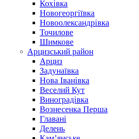
Кохівка
Новогеоргіївка
Новоолександрівка
Точилове
Шимкове
Арцизський район
Арциз
Задунаївка
Нова Іванівка
Веселий Кут
Виноградівка
Вознесенка Перша
Главані
Делень
Кам’янське