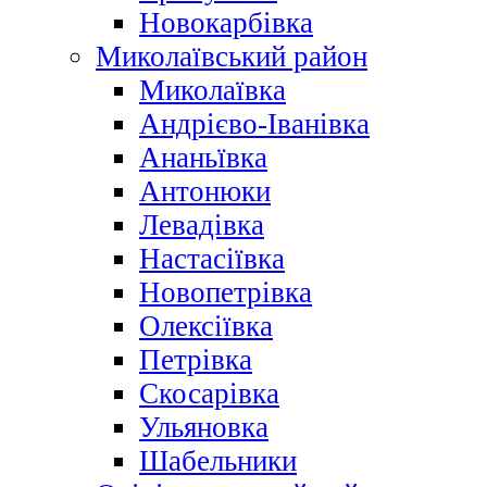
Новокарбівка
Миколаївський район
Миколаївка
Андрієво-Іванівка
Ананьївка
Антонюки
Левадівка
Настасіївка
Новопетрівка
Олексіївка
Петрівка
Скосарівка
Ульяновка
Шабельники