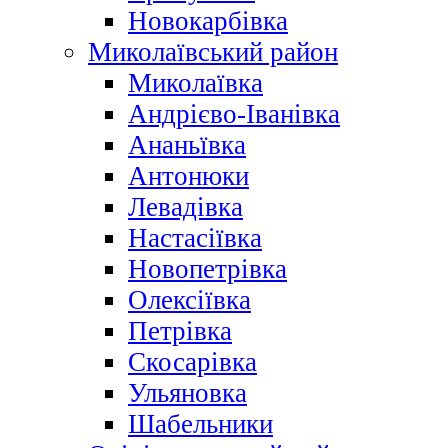
Новокарбівка
Миколаївський район
Миколаївка
Андрієво-Іванівка
Ананьївка
Антонюки
Левадівка
Настасіївка
Новопетрівка
Олексіївка
Петрівка
Скосарівка
Ульяновка
Шабельники