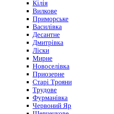
Кілія
Вилкове
Приморське
Василівка
Десантне
Дмитрівка
Ліски
Мирне
Новоселівка
Приозерне
Старі Трояни
Трудове
Фурманівка
Червоний Яр
Шевченкове