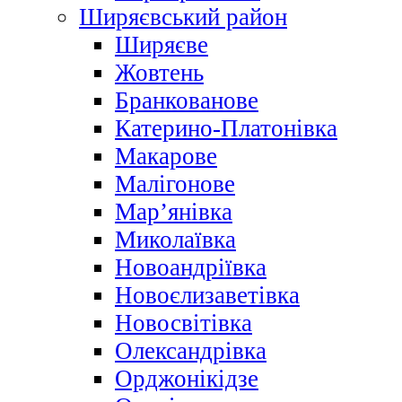
Ширяєвський район
Ширяєве
Жовтень
Бранкованове
Катерино-Платонівка
Макарове
Малігонове
Мар’янівка
Миколаївка
Новоандріївка
Новоєлизаветівка
Новосвітівка
Олександрівка
Орджонікідзе