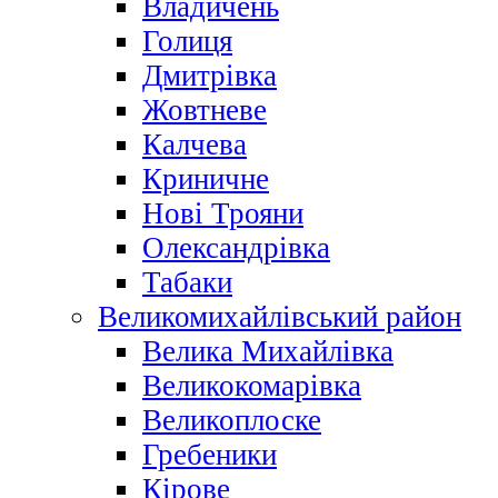
Владичень
Голиця
Дмитрівка
Жовтневе
Калчева
Криничне
Нові Трояни
Олександрівка
Табаки
Великомихайлівський район
Велика Михайлівка
Великокомарівка
Великоплоске
Гребеники
Кірове