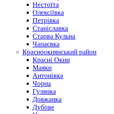
Нестоїта
Олексіївка
Петрівка
Станіславка
Старва Кульна
Чапаєвка
Красноокнянський район
Красні Окни
Маяки
Антонівка
Чорна
Гулянка
Довжанка
Дубове