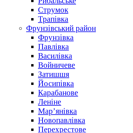
Рибальське
Струмок
Трапівка
Фрунзівський район
Фрунзівка
Павлівка
Василівка
Войничеве
Затишшя
Йосипівка
Карабанове
Леніне
Мар’янівка
Новопавлівка
Перехрестове