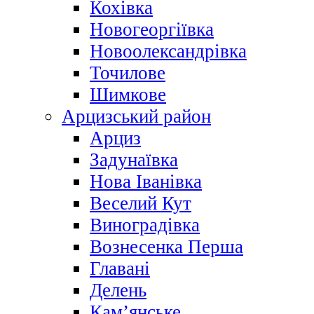
Кохівка
Новогеоргіївка
Новоолександрівка
Точилове
Шимкове
Арцизський район
Арциз
Задунаївка
Нова Іванівка
Веселий Кут
Виноградівка
Вознесенка Перша
Главані
Делень
Кам’янське