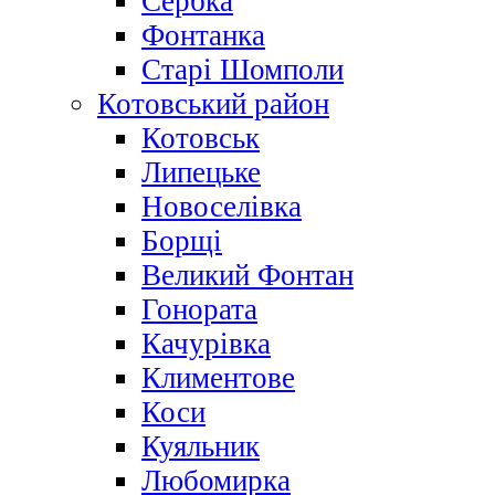
Сербка
Фонтанка
Старі Шомполи
Котовський район
Котовськ
Липецьке
Новоселівка
Борщі
Великий Фонтан
Гонората
Качурівка
Климентове
Коси
Куяльник
Любомирка