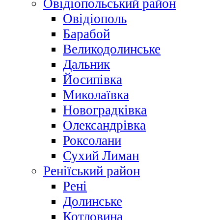
Овідіопольський район
Овідіополь
Барабой
Великодолинське
Дальник
Йосипівка
Миколаївка
Новоградківка
Олександрівка
Роксолани
Сухий Лиман
Реніїський район
Рені
Долинське
Котловина