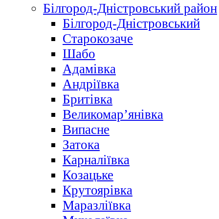
Білгород-Дністровський район
Білгород-Дністровський
Старокозаче
Шабо
Адамівка
Андріївка
Бритівка
Великомар’янівка
Випасне
Затока
Карналіївка
Козацьке
Крутоярівка
Маразліївка