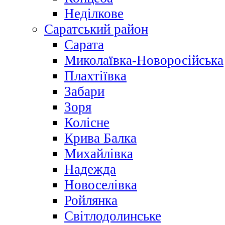
Неділкове
Саратський район
Сарата
Миколаївка-Новоросійська
Плахтіївка
Забари
Зоря
Колісне
Крива Балка
Михайлівка
Надежда
Новоселівка
Ройлянка
Світлодолинське