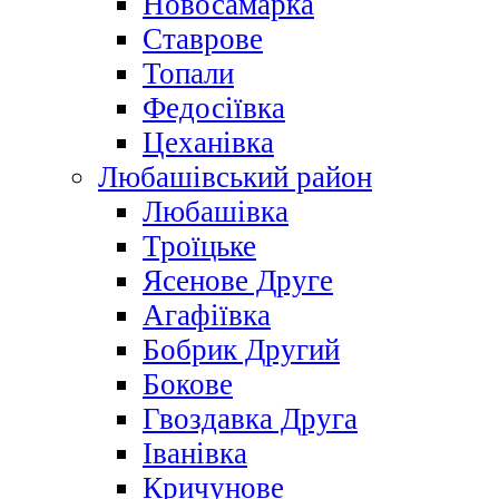
Новосамарка
Ставрове
Топали
Федосіївка
Цеханівка
Любашівський район
Любашівка
Троїцьке
Ясенове Друге
Агафіївка
Бобрик Другий
Бокове
Гвоздавка Друга
Іванівка
Кричунове