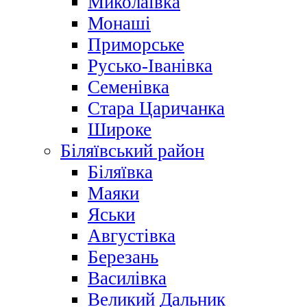
Миколаївка
Монаші
Приморське
Русько-Іванівка
Семенівка
Стара Царичанка
Широке
Біляївський район
Біляївка
Маяки
Яськи
Августівка
Березань
Василівка
Великий Дальник