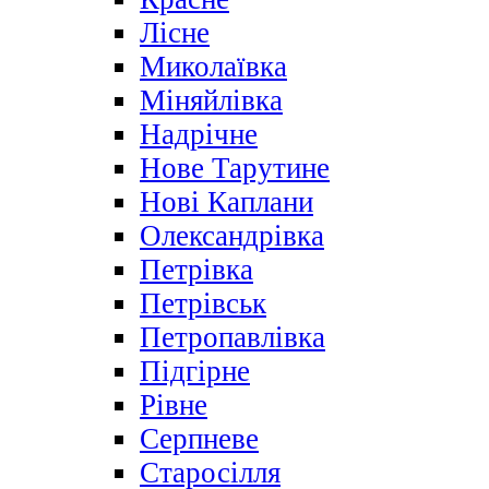
Лісне
Миколаївка
Міняйлівка
Надрічне
Нове Тарутине
Нові Каплани
Олександрівка
Петрівка
Петрівськ
Петропавлівка
Підгірне
Рівне
Серпневе
Старосілля