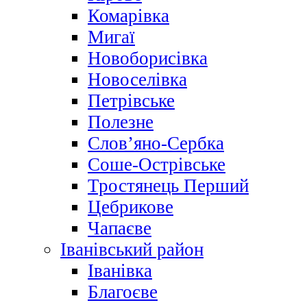
Комарівка
Мигаї
Новоборисівка
Новоселівка
Петрівське
Полезне
Слов’яно-Сербка
Соше-Острівське
Тростянець Перший
Цебрикове
Чапаєве
Іванівський район
Іванівка
Благоєве