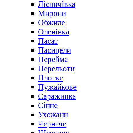
Лісничівка
Мирони
Обжиле
Оленівка
Пасат
Пасицели
Перейма
Перельоти
Плоске
Пужайкове
Саражинка
Сінне
Ухожани
Чернече