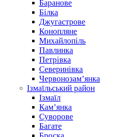
Баранове
Білка
Джугастрове
Конопляне
Михайлопіль
Павлинка
Петрівка
Северинівка
Червонозам’янка
Ізмаїльський район
Ізмаїл
Кам’янка
Суворове
Багате
Броска