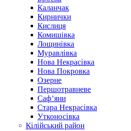
Каланчак
Кирнички
Кислиця
Комишівка
Лощинівка
Муравлівка
Нова Некрасівка
Нова Покровка
Озерне
Першотравневе
Саф’яни
Стара Некрасівка
Утконосівка
Кілійський район