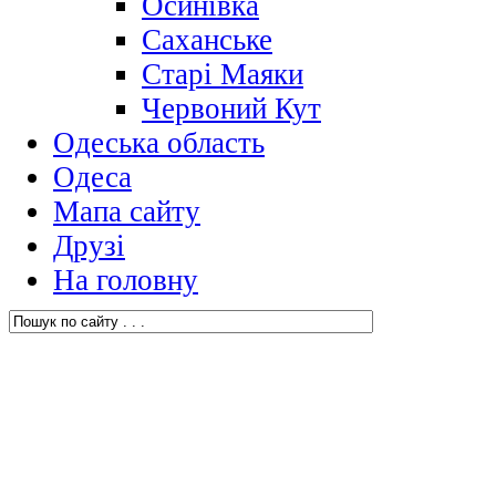
Осинівка
Саханське
Старі Маяки
Червоний Кут
Одеська область
Одеса
Мапа сайту
Друзі
На головну