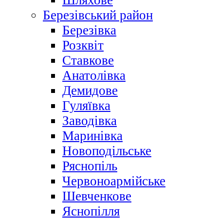
Шляхове
Березівський район
Березівка
Розквіт
Ставкове
Анатолівка
Демидове
Гуляївка
Заводівка
Маринівка
Новоподільське
Ряснопіль
Червоноармійське
Шевченкове
Яснопілля