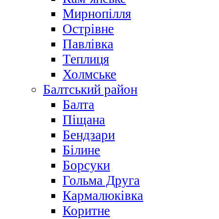
Мирнопілля
Острівне
Павлівка
Теплиця
Холмське
Балтський район
Балта
Піщана
Бендзари
Білине
Борсуки
Гольма Друга
Кармалюківка
Коритне