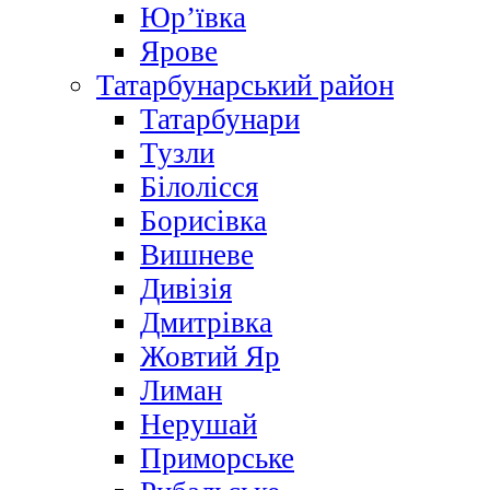
Юр’ївка
Ярове
Татарбунарський район
Татарбунари
Тузли
Білолісся
Борисівка
Вишневе
Дивізія
Дмитрівка
Жовтий Яр
Лиман
Нерушай
Приморське