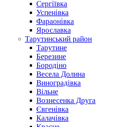
Сергіївка
Успенівка
Фараонівка
Ярославка
Тарутинський район
Тарутине
Березине
Бородіно
Весела Долина
Виноградівка
Вільне
Вознесенка Друга
Євгенівка
Калачівка
Красне