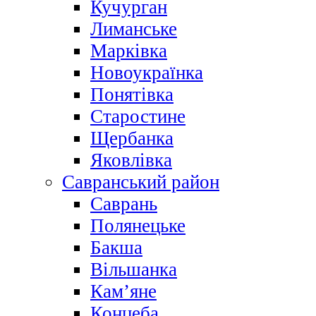
Кучурган
Лиманське
Марківка
Новоукраїнка
Понятівка
Старостине
Щербанка
Яковлівка
Савранський район
Саврань
Полянецьке
Бакша
Вільшанка
Кам’яне
Концеба