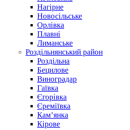
Нагірне
Новосільське
Орлівка
Плавні
Лиманське
Роздільнянський район
Роздільна
Бецилове
Виноградар
Гаївка
Єгорівка
Єреміївка
Кам’янка
Кірове