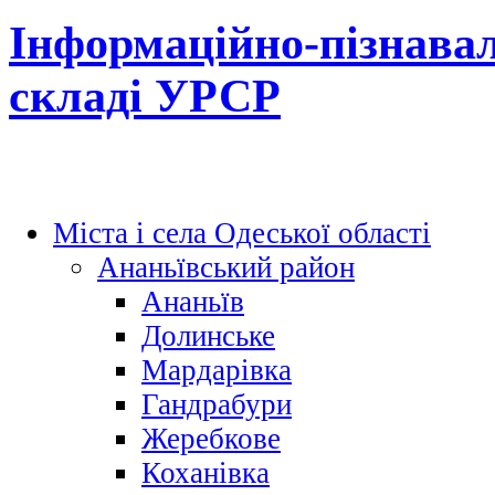
Інформаційно-пізнавал
складі УРСР
Міста і села Одеської області
Ананьївський район
Ананьїв
Долинське
Мардарівка
Гандрабури
Жеребкове
Коханівка