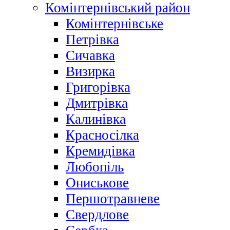
Комінтернівський район
Комінтернівське
Петрівка
Сичавка
Визирка
Григорівка
Дмитрівка
Калинівка
Красносілка
Кремидівка
Любопіль
Ониськове
Першотравневе
Свердлове