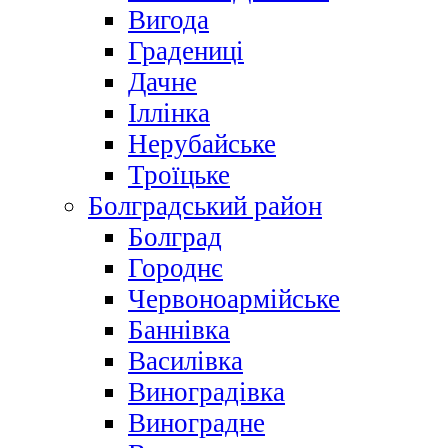
Вигода
Градениці
Дачне
Іллінка
Нерубайське
Троїцьке
Болградський район
Болград
Городнє
Червоноармійське
Баннівка
Василівка
Виноградівка
Виноградне