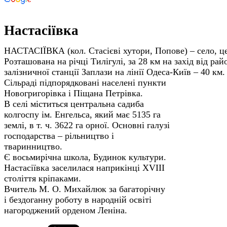
Настасіївка
НАСТАСІЇВКА (кол. Стасієві хутори, Попове) – село, це
Розташована на річці Тилігулі, за 28 км на захід від ра
залізничної станції Заплази на лінії Одеса-Київ – 40 км
Сільраді підпорядковані населені пункти
Новогригорівка і Піщана Петрівка.
В селі міститься центральна садиба
колгоспу ім. Енгельса, який має 5135 га
землі, в т. ч. 3622 га орної. Основні галузі
господарства – рільництво і
тваринництво.
Є восьмирічна школа, Будинок культури.
Настасіївка заселилася наприкінці XVIII
століття кріпаками.
Вчитель М. О. Михайлюк за багаторічну
і бездоганну роботу в народній освіті
нагороджений орденом Леніна.