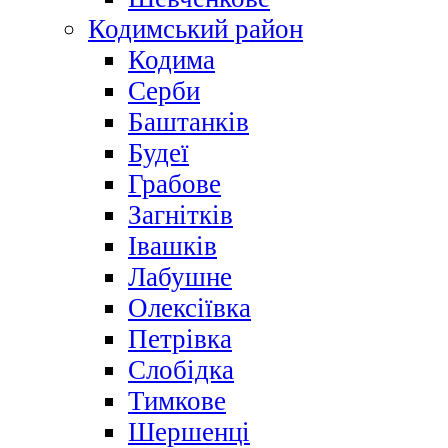
Кодимський район
Кодима
Серби
Баштанків
Будеї
Грабове
Загнітків
Івашків
Лабушне
Олексіївка
Петрівка
Слобідка
Тимкове
Шершенці