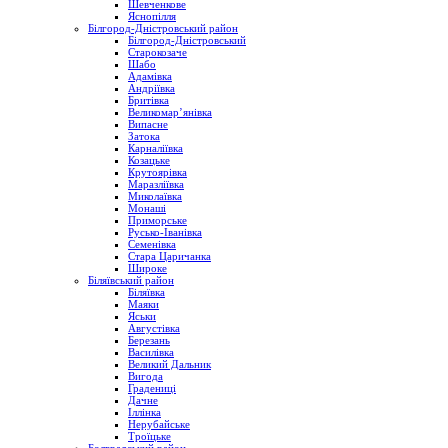
Шевченкове
Яснопілля
Білгород-Дністровський район
Білгород-Дністровський
Старокозаче
Шабо
Адамівка
Андріївка
Бритівка
Великомар’янівка
Випасне
Затока
Карналіївка
Козацьке
Крутоярівка
Маразліївка
Миколаївка
Монаші
Приморське
Русько-Іванівка
Семенівка
Стара Царичанка
Широке
Біляївський район
Біляївка
Маяки
Яськи
Августівка
Березань
Василівка
Великий Дальник
Вигода
Градениці
Дачне
Іллінка
Нерубайське
Троїцьке