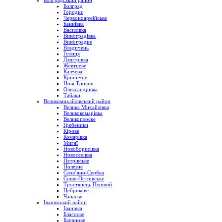
Болградський район
Болград
Городнє
Червоноармійське
Баннівка
Василівка
Виноградівка
Виноградне
Владичень
Голиця
Дмитрівка
Жовтневе
Калчева
Криничне
Нові Трояни
Олександрівка
Табаки
Великомихайлівський район
Велика Михайлівка
Великокомарівка
Великоплоске
Гребеники
Кірове
Комарівка
Мигаї
Новоборисівка
Новоселівка
Петрівське
Полезне
Слов’яно-Сербка
Соше-Острівське
Тростянець Перший
Цебрикове
Чапаєве
Іванівський район
Іванівка
Благоєве
Баранове