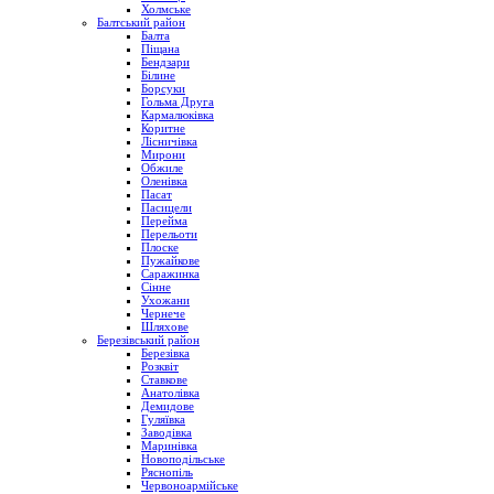
Холмське
Балтський район
Балта
Піщана
Бендзари
Білине
Борсуки
Гольма Друга
Кармалюківка
Коритне
Лісничівка
Мирони
Обжиле
Оленівка
Пасат
Пасицели
Перейма
Перельоти
Плоске
Пужайкове
Саражинка
Сінне
Ухожани
Чернече
Шляхове
Березівський район
Березівка
Розквіт
Ставкове
Анатолівка
Демидове
Гуляївка
Заводівка
Маринівка
Новоподільське
Ряснопіль
Червоноармійське