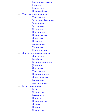
Гвоздавка Друга
Іванівка
Кричунове
Новокарбівка
Миколаївський район
Миколаївка
Андрієво-Іванівка
Ананьївка
Антонюки
Левадівка
Настасіївка
Новопетрівка
Олексіївка
Петрівка
Скосарівка
Ульяновка
Шабельники
Овідіопольський район
Овідіополь
Барабой
Великодолинське
Дальник
Йосипівка
Миколаївка
Новоградківка
Олександрівка
Роксолани
Сухий Лиман
Реніїський район
Рені
Долинське
Котловина
Нагірне
Новосільське
Орлівка
Плавні
Лиманське