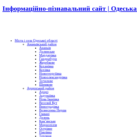
Інформаційно-пізнавальний сайт | Одеська
Міста і села Одеської області
Ананьївський район
Ананьїв
Долинське
Мардарівка
Гандрабури
Жеребкове
Коханівка
Кохівка
Новогеоргіївка
Новоолександрівка
Точилове
Шимкове
Арцизський район
Арциз
Задунаївка
Нова Іванівка
Веселий Кут
Виноградівка
Вознесенка Перша
Главані
Делень
Кам’янське
Мирнопілля
Острівне
Павлівка
Теплиця