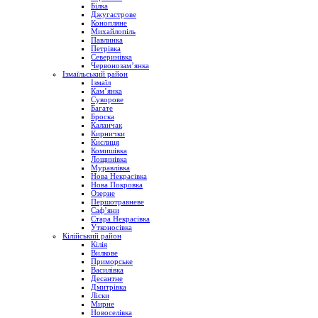
Білка
Джугастрове
Конопляне
Михайлопіль
Павлинка
Петрівка
Северинівка
Червонозам’янка
Ізмаїльський район
Ізмаїл
Кам’янка
Суворове
Багате
Броска
Каланчак
Кирнички
Кислиця
Комишівка
Лощинівка
Муравлівка
Нова Некрасівка
Нова Покровка
Озерне
Першотравневе
Саф’яни
Стара Некрасівка
Утконосівка
Кілійський район
Кілія
Вилкове
Приморське
Василівка
Десантне
Дмитрівка
Ліски
Мирне
Новоселівка