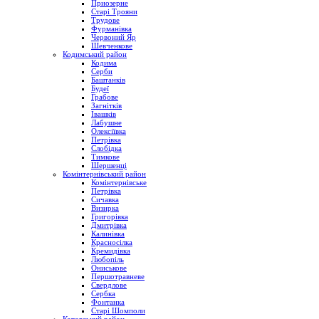
Приозерне
Старі Трояни
Трудове
Фурманівка
Червоний Яр
Шевченкове
Кодимський район
Кодима
Серби
Баштанків
Будеї
Грабове
Загнітків
Івашків
Лабушне
Олексіївка
Петрівка
Слобідка
Тимкове
Шершенці
Комінтернівський район
Комінтернівське
Петрівка
Сичавка
Визирка
Григорівка
Дмитрівка
Калинівка
Красносілка
Кремидівка
Любопіль
Ониськове
Першотравневе
Свердлове
Сербка
Фонтанка
Старі Шомполи