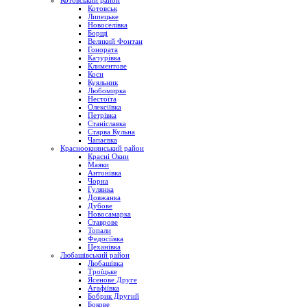
Котовський район
Котовськ
Липецьке
Новоселівка
Борщі
Великий Фонтан
Гонората
Качурівка
Климентове
Коси
Куяльник
Любомирка
Нестоїта
Олексіївка
Петрівка
Станіславка
Старва Кульна
Чапаєвка
Красноокнянський район
Красні Окни
Маяки
Антонівка
Чорна
Гулянка
Довжанка
Дубове
Новосамарка
Ставрове
Топали
Федосіївка
Цеханівка
Любашівський район
Любашівка
Троїцьке
Ясенове Друге
Агафіївка
Бобрик Другий
Бокове