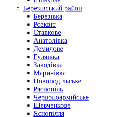
Шляхове
Березівський район
Березівка
Розквіт
Ставкове
Анатолівка
Демидове
Гуляївка
Заводівка
Маринівка
Новоподільське
Ряснопіль
Червоноармійське
Шевченкове
Яснопілля