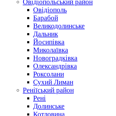
Овідіопольський район
Овідіополь
Барабой
Великодолинське
Дальник
Йосипівка
Миколаївка
Новоградківка
Олександрівка
Роксолани
Сухий Лиман
Реніїський район
Рені
Долинське
Котловина