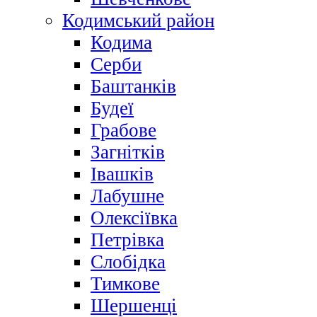
Кодимський район
Кодима
Серби
Баштанків
Будеї
Грабове
Загнітків
Івашків
Лабушне
Олексіївка
Петрівка
Слобідка
Тимкове
Шершенці