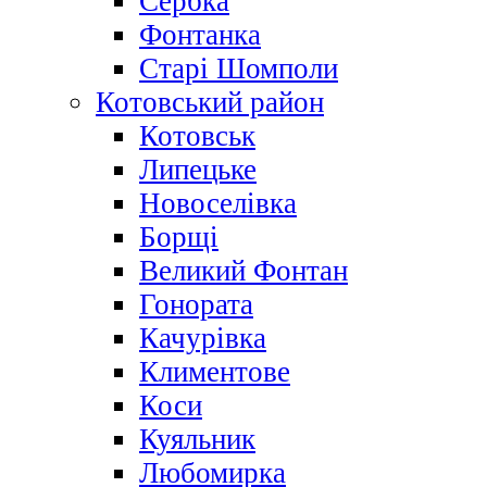
Сербка
Фонтанка
Старі Шомполи
Котовський район
Котовськ
Липецьке
Новоселівка
Борщі
Великий Фонтан
Гонората
Качурівка
Климентове
Коси
Куяльник
Любомирка