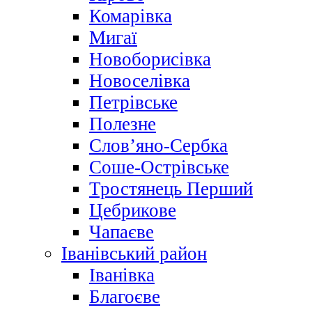
Комарівка
Мигаї
Новоборисівка
Новоселівка
Петрівське
Полезне
Слов’яно-Сербка
Соше-Острівське
Тростянець Перший
Цебрикове
Чапаєве
Іванівський район
Іванівка
Благоєве