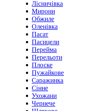
Лісничівка
Мирони
Обжиле
Оленівка
Пасат
Пасицели
Перейма
Перельоти
Плоске
Пужайкове
Саражинка
Сінне
Ухожани
Чернече