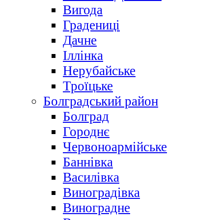
Вигода
Градениці
Дачне
Іллінка
Нерубайське
Троїцьке
Болградський район
Болград
Городнє
Червоноармійське
Баннівка
Василівка
Виноградівка
Виноградне