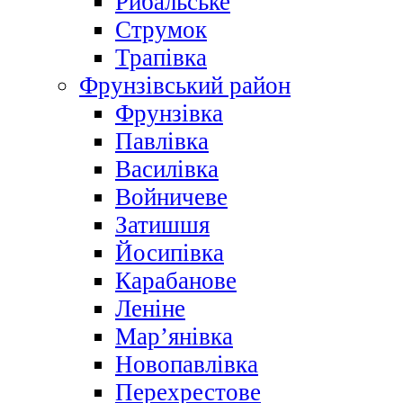
Рибальське
Струмок
Трапівка
Фрунзівський район
Фрунзівка
Павлівка
Василівка
Войничеве
Затишшя
Йосипівка
Карабанове
Леніне
Мар’янівка
Новопавлівка
Перехрестове