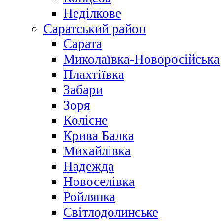
Неділкове
Саратський район
Сарата
Миколаївка-Новоросійська
Плахтіївка
Забари
Зоря
Колісне
Крива Балка
Михайлівка
Надежда
Новоселівка
Ройлянка
Світлодолинське