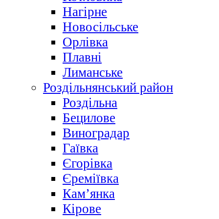
Нагірне
Новосільське
Орлівка
Плавні
Лиманське
Роздільнянський район
Роздільна
Бецилове
Виноградар
Гаївка
Єгорівка
Єреміївка
Кам’янка
Кірове