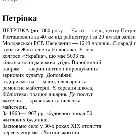
Петрівка
ПЕТРІВКА (до 1860 року — Чага) — село, центр Петрівс
Розташована за 40 км від райцентру і за 20 км від заліз
Молдавської РСР. Населення — 1219 чоловік. Сільраді п
пункти Жовтневе та Новосілка.
У селі —
колгосп «Україна», що має 5693 га
сільськогосподарських угідь. Виробничий
напрям — тваринництво і вирощування
зернових культур. Допоміжні
підприємства — млин, слюсарна та
ремонтна майстерні. Є середня школа,
бібліотека: працює лікарня. До послуг
жителів — кравецька та шевська
майстерні.
За 1963—1967 рр. збудовано понад 50
житлових будинків.
Засновано село у 30-х роках XIX століття
переселенцями з Хотинського та