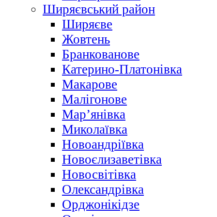
Ширяєвський район
Ширяєве
Жовтень
Бранкованове
Катерино-Платонівка
Макарове
Малігонове
Мар’янівка
Миколаївка
Новоандріївка
Новоєлизаветівка
Новосвітівка
Олександрівка
Орджонікідзе