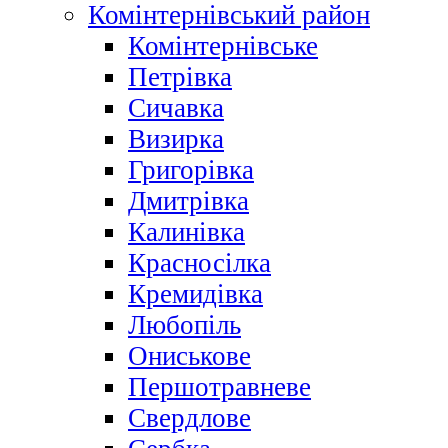
Комінтернівський район
Комінтернівське
Петрівка
Сичавка
Визирка
Григорівка
Дмитрівка
Калинівка
Красносілка
Кремидівка
Любопіль
Ониськове
Першотравневе
Свердлове