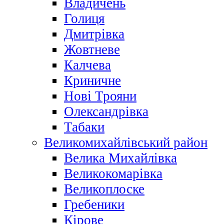
Владичень
Голиця
Дмитрівка
Жовтневе
Калчева
Криничне
Нові Трояни
Олександрівка
Табаки
Великомихайлівський район
Велика Михайлівка
Великокомарівка
Великоплоске
Гребеники
Кірове