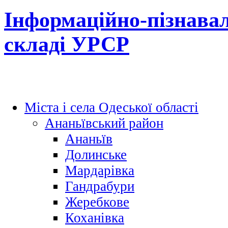
Інформаційно-пізнавал
складі УРСР
Міста і села Одеської області
Ананьївський район
Ананьїв
Долинське
Мардарівка
Гандрабури
Жеребкове
Коханівка