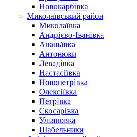
Новокарбівка
Миколаївський район
Миколаївка
Андрієво-Іванівка
Ананьївка
Антонюки
Левадівка
Настасіївка
Новопетрівка
Олексіївка
Петрівка
Скосарівка
Ульяновка
Шабельники