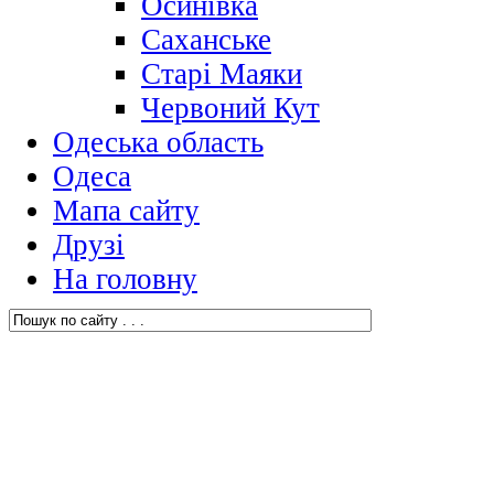
Осинівка
Саханське
Старі Маяки
Червоний Кут
Одеська область
Одеса
Мапа сайту
Друзі
На головну