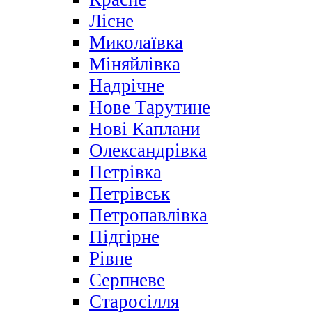
Лісне
Миколаївка
Міняйлівка
Надрічне
Нове Тарутине
Нові Каплани
Олександрівка
Петрівка
Петрівськ
Петропавлівка
Підгірне
Рівне
Серпневе
Старосілля