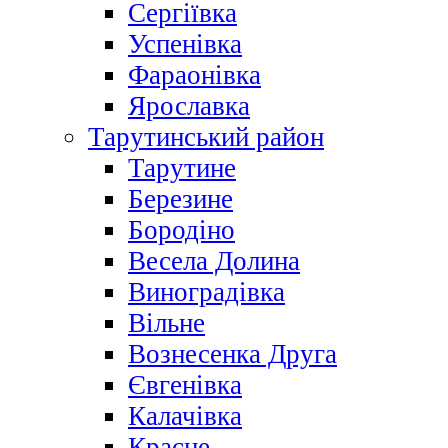
Сергіївка
Успенівка
Фараонівка
Ярославка
Тарутинський район
Тарутине
Березине
Бородіно
Весела Долина
Виноградівка
Вільне
Вознесенка Друга
Євгенівка
Калачівка
Красне