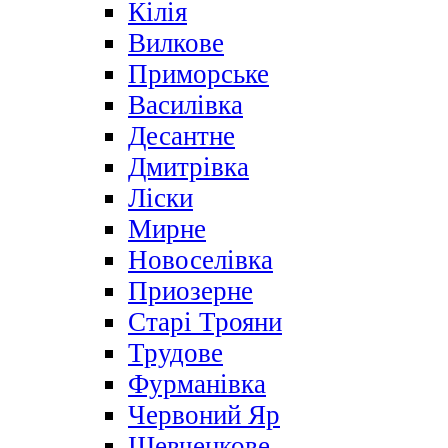
Кілія
Вилкове
Приморське
Василівка
Десантне
Дмитрівка
Ліски
Мирне
Новоселівка
Приозерне
Старі Трояни
Трудове
Фурманівка
Червоний Яр
Шевченкове