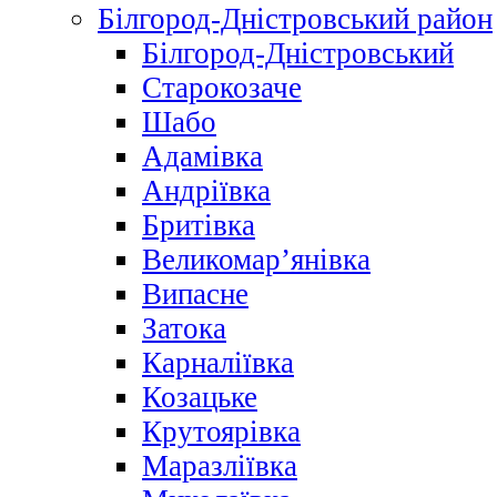
Білгород-Дністровський район
Білгород-Дністровський
Старокозаче
Шабо
Адамівка
Андріївка
Бритівка
Великомар’янівка
Випасне
Затока
Карналіївка
Козацьке
Крутоярівка
Маразліївка