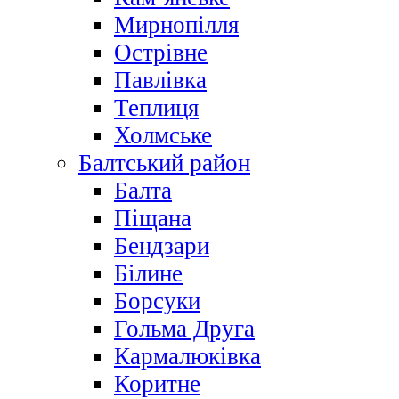
Мирнопілля
Острівне
Павлівка
Теплиця
Холмське
Балтський район
Балта
Піщана
Бендзари
Білине
Борсуки
Гольма Друга
Кармалюківка
Коритне