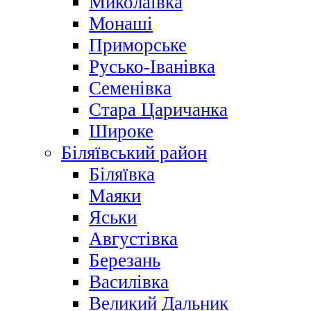
Миколаївка
Монаші
Приморське
Русько-Іванівка
Семенівка
Стара Царичанка
Широке
Біляївський район
Біляївка
Маяки
Яськи
Августівка
Березань
Василівка
Великий Дальник