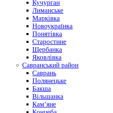
Кучурган
Лиманське
Марківка
Новоукраїнка
Понятівка
Старостине
Щербанка
Яковлівка
Савранський район
Саврань
Полянецьке
Бакша
Вільшанка
Кам’яне
Концеба