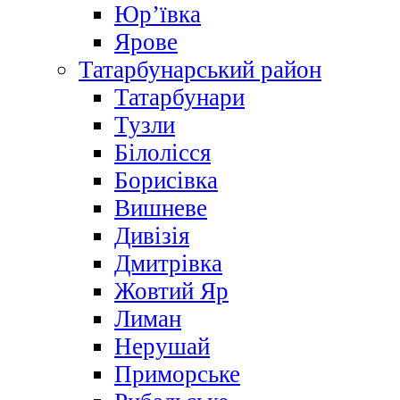
Юр’ївка
Ярове
Татарбунарський район
Татарбунари
Тузли
Білолісся
Борисівка
Вишневе
Дивізія
Дмитрівка
Жовтий Яр
Лиман
Нерушай
Приморське