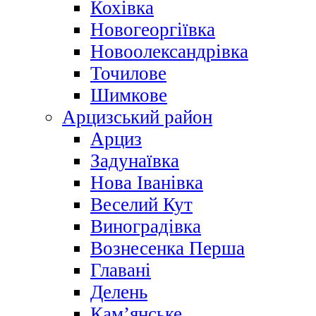
Кохівка
Новогеоргіївка
Новоолександрівка
Точилове
Шимкове
Арцизський район
Арциз
Задунаївка
Нова Іванівка
Веселий Кут
Виноградівка
Вознесенка Перша
Главані
Делень
Кам’янське