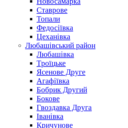
Новосамарка
Ставрове
Топали
Федосіївка
Цеханівка
Любашівський район
Любашівка
Троїцьке
Ясенове Друге
Агафіївка
Бобрик Другий
Бокове
Гвоздавка Друга
Іванівка
Кричунове