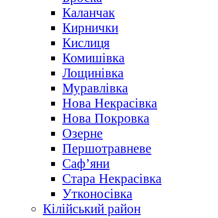
Каланчак
Кирнички
Кислиця
Комишівка
Лощинівка
Муравлівка
Нова Некрасівка
Нова Покровка
Озерне
Першотравневе
Саф’яни
Стара Некрасівка
Утконосівка
Кілійський район