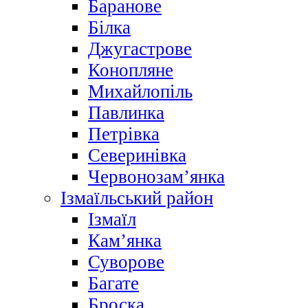
Баранове
Білка
Джугастрове
Конопляне
Михайлопіль
Павлинка
Петрівка
Северинівка
Червонозам’янка
Ізмаїльський район
Ізмаїл
Кам’янка
Суворове
Багате
Броска