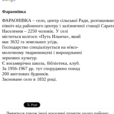
Фараонівка
ФАРАОНІВКА – село, центр сільської Ради, розташоване 
північ від районного центру і залізничної станції Сарата 
Населення – 2250 чоловік.
У селі
міститься колгосп «Путь Ильича», який
має 3632 га земельних угідь.
Господарство спеціалізується на м'ясо-
молочному тваринництві і вирощуванні
зернових культур.
Є восьмирічна школа, бібліотека, клуб.
За 1956-1967 рр. тут споруджено понад
200 житлових будинків.
Засноване село в 1832 році.
Дивиться також інші населені пункти цього району: