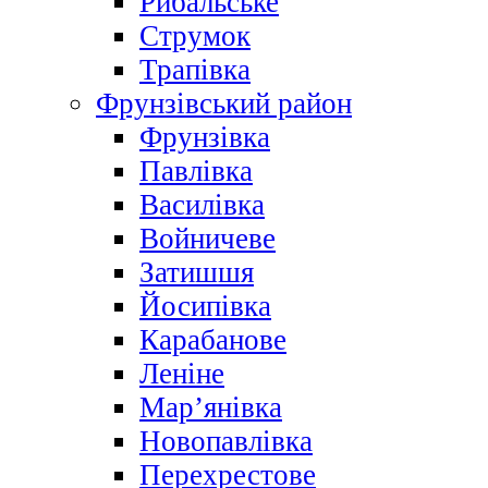
Рибальське
Струмок
Трапівка
Фрунзівський район
Фрунзівка
Павлівка
Василівка
Войничеве
Затишшя
Йосипівка
Карабанове
Леніне
Мар’янівка
Новопавлівка
Перехрестове