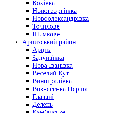
Кохівка
Новогеоргіївка
Новоолександрівка
Точилове
Шимкове
Арцизський район
Арциз
Задунаївка
Нова Іванівка
Веселий Кут
Виноградівка
Вознесенка Перша
Главані
Делень
Кам’янське