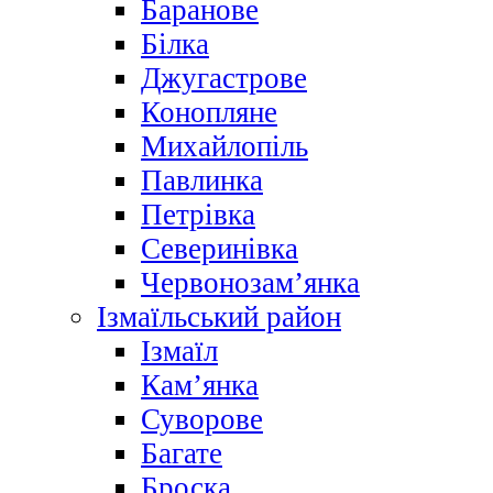
Баранове
Білка
Джугастрове
Конопляне
Михайлопіль
Павлинка
Петрівка
Северинівка
Червонозам’янка
Ізмаїльський район
Ізмаїл
Кам’янка
Суворове
Багате
Броска