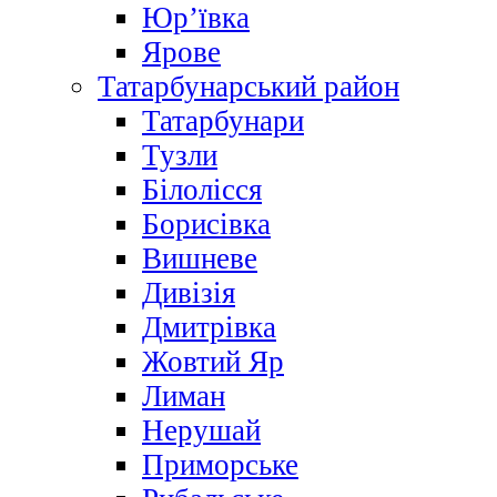
Юр’ївка
Ярове
Татарбунарський район
Татарбунари
Тузли
Білолісся
Борисівка
Вишневе
Дивізія
Дмитрівка
Жовтий Яр
Лиман
Нерушай
Приморське