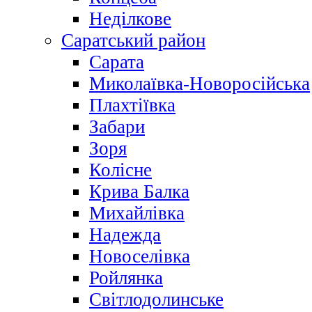
Неділкове
Саратський район
Сарата
Миколаївка-Новоросійська
Плахтіївка
Забари
Зоря
Колісне
Крива Балка
Михайлівка
Надежда
Новоселівка
Ройлянка
Світлодолинське