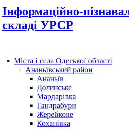
Інформаційно-пізнавал
складі УРСР
Міста і села Одеської області
Ананьївський район
Ананьїв
Долинське
Мардарівка
Гандрабури
Жеребкове
Коханівка