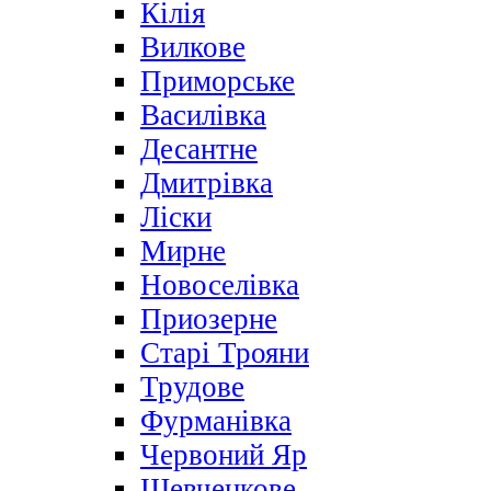
Кілія
Вилкове
Приморське
Василівка
Десантне
Дмитрівка
Ліски
Мирне
Новоселівка
Приозерне
Старі Трояни
Трудове
Фурманівка
Червоний Яр
Шевченкове