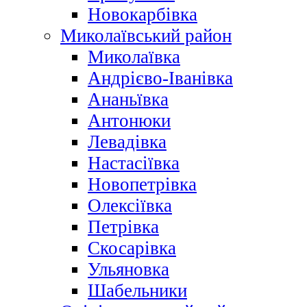
Новокарбівка
Миколаївський район
Миколаївка
Андрієво-Іванівка
Ананьївка
Антонюки
Левадівка
Настасіївка
Новопетрівка
Олексіївка
Петрівка
Скосарівка
Ульяновка
Шабельники