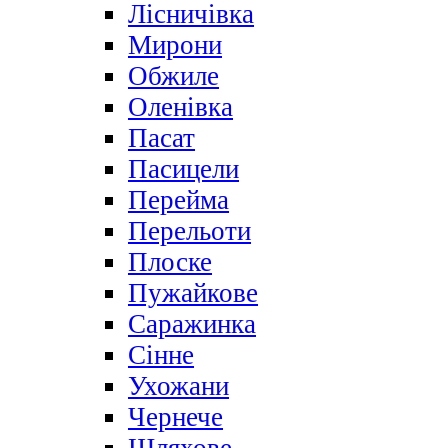
Лісничівка
Мирони
Обжиле
Оленівка
Пасат
Пасицели
Перейма
Перельоти
Плоске
Пужайкове
Саражинка
Сінне
Ухожани
Чернече