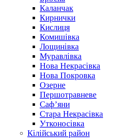
Каланчак
Кирнички
Кислиця
Комишівка
Лощинівка
Муравлівка
Нова Некрасівка
Нова Покровка
Озерне
Першотравневе
Саф’яни
Стара Некрасівка
Утконосівка
Кілійський район