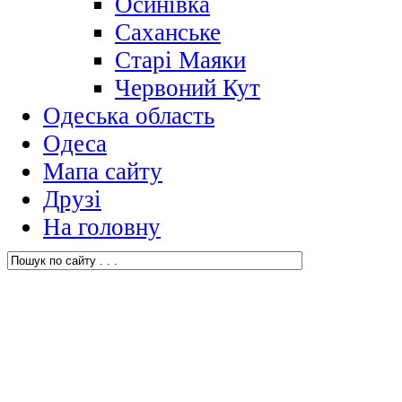
Осинівка
Саханське
Старі Маяки
Червоний Кут
Одеська область
Одеса
Мапа сайту
Друзі
На головну