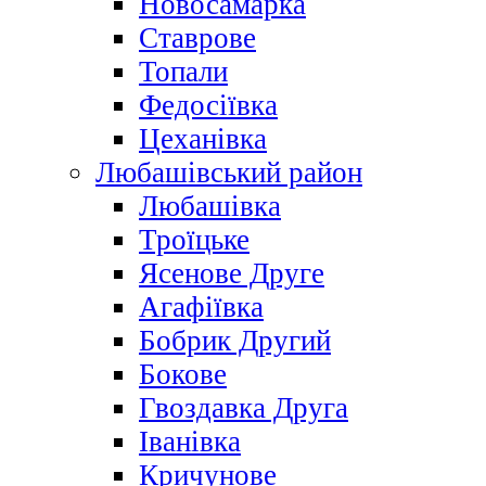
Новосамарка
Ставрове
Топали
Федосіївка
Цеханівка
Любашівський район
Любашівка
Троїцьке
Ясенове Друге
Агафіївка
Бобрик Другий
Бокове
Гвоздавка Друга
Іванівка
Кричунове