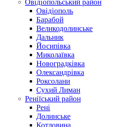
Овідіопольський район
Овідіополь
Барабой
Великодолинське
Дальник
Йосипівка
Миколаївка
Новоградківка
Олександрівка
Роксолани
Сухий Лиман
Реніїський район
Рені
Долинське
Котловина