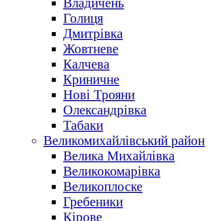
Владичень
Голиця
Дмитрівка
Жовтневе
Калчева
Криничне
Нові Трояни
Олександрівка
Табаки
Великомихайлівський район
Велика Михайлівка
Великокомарівка
Великоплоске
Гребеники
Кірове