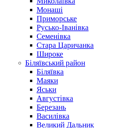
Миколаївка
Монаші
Приморське
Русько-Іванівка
Семенівка
Стара Царичанка
Широке
Біляївський район
Біляївка
Маяки
Яськи
Августівка
Березань
Василівка
Великий Дальник