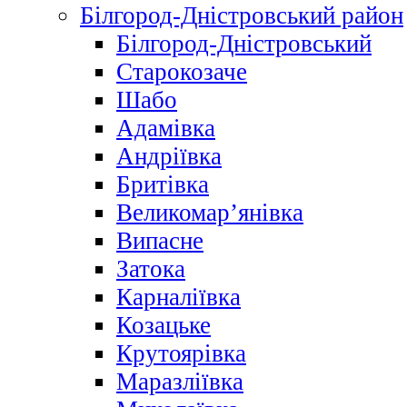
Білгород-Дністровський район
Білгород-Дністровський
Старокозаче
Шабо
Адамівка
Андріївка
Бритівка
Великомар’янівка
Випасне
Затока
Карналіївка
Козацьке
Крутоярівка
Маразліївка