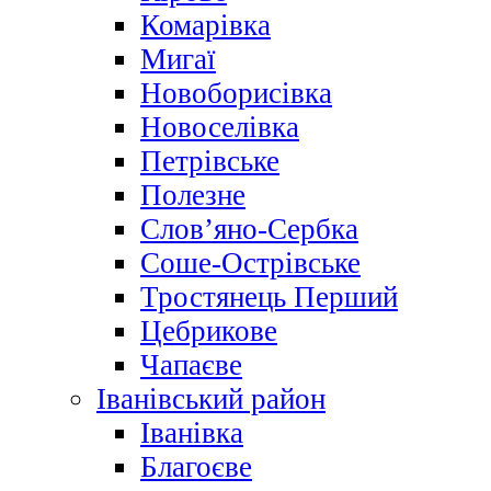
Комарівка
Мигаї
Новоборисівка
Новоселівка
Петрівське
Полезне
Слов’яно-Сербка
Соше-Острівське
Тростянець Перший
Цебрикове
Чапаєве
Іванівський район
Іванівка
Благоєве