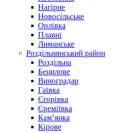
Нагірне
Новосільське
Орлівка
Плавні
Лиманське
Роздільнянський район
Роздільна
Бецилове
Виноградар
Гаївка
Єгорівка
Єреміївка
Кам’янка
Кірове