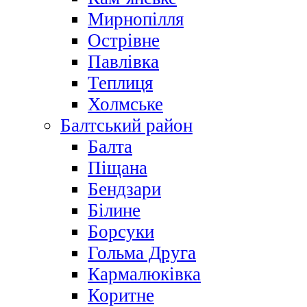
Мирнопілля
Острівне
Павлівка
Теплиця
Холмське
Балтський район
Балта
Піщана
Бендзари
Білине
Борсуки
Гольма Друга
Кармалюківка
Коритне