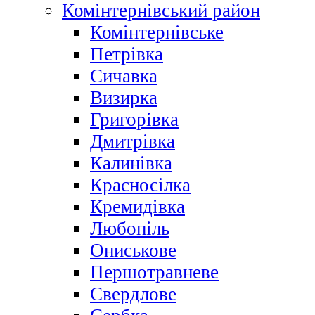
Комінтернівський район
Комінтернівське
Петрівка
Сичавка
Визирка
Григорівка
Дмитрівка
Калинівка
Красносілка
Кремидівка
Любопіль
Ониськове
Першотравневе
Свердлове