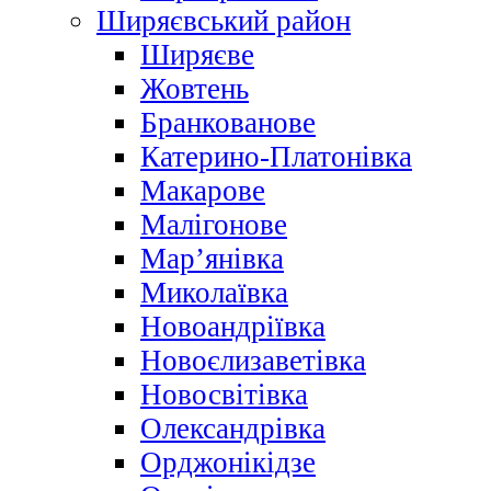
Ширяєвський район
Ширяєве
Жовтень
Бранкованове
Катерино-Платонівка
Макарове
Малігонове
Мар’янівка
Миколаївка
Новоандріївка
Новоєлизаветівка
Новосвітівка
Олександрівка
Орджонікідзе