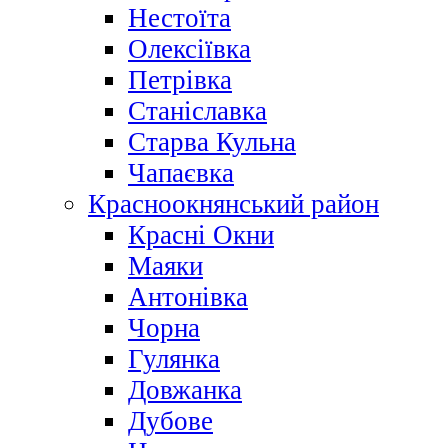
Нестоїта
Олексіївка
Петрівка
Станіславка
Старва Кульна
Чапаєвка
Красноокнянський район
Красні Окни
Маяки
Антонівка
Чорна
Гулянка
Довжанка
Дубове