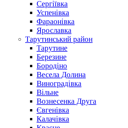
Сергіївка
Успенівка
Фараонівка
Ярославка
Тарутинський район
Тарутине
Березине
Бородіно
Весела Долина
Виноградівка
Вільне
Вознесенка Друга
Євгенівка
Калачівка
Красне