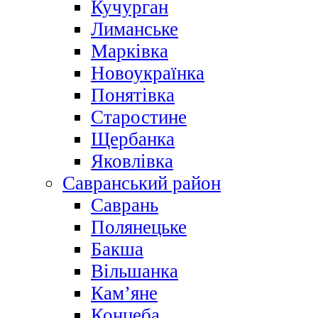
Кучурган
Лиманське
Марківка
Новоукраїнка
Понятівка
Старостине
Щербанка
Яковлівка
Савранський район
Саврань
Полянецьке
Бакша
Вільшанка
Кам’яне
Концеба