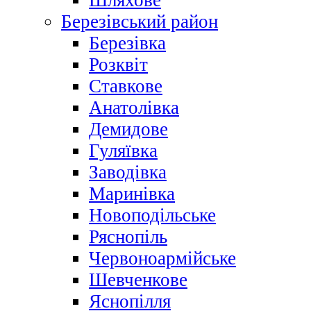
Шляхове
Березівський район
Березівка
Розквіт
Ставкове
Анатолівка
Демидове
Гуляївка
Заводівка
Маринівка
Новоподільське
Ряснопіль
Червоноармійське
Шевченкове
Яснопілля