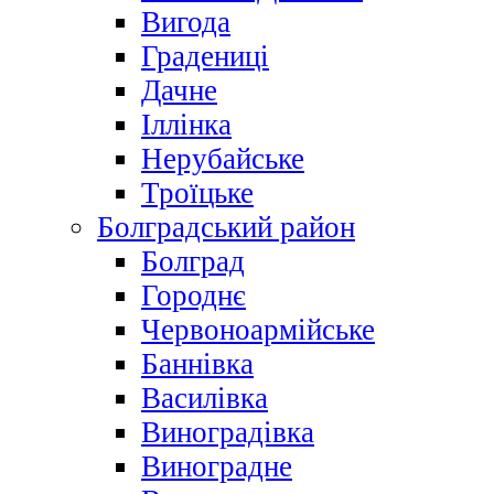
Вигода
Градениці
Дачне
Іллінка
Нерубайське
Троїцьке
Болградський район
Болград
Городнє
Червоноармійське
Баннівка
Василівка
Виноградівка
Виноградне