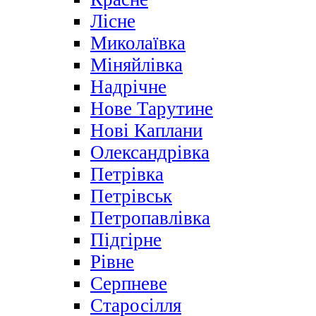
Лісне
Миколаївка
Міняйлівка
Надрічне
Нове Тарутине
Нові Каплани
Олександрівка
Петрівка
Петрівськ
Петропавлівка
Підгірне
Рівне
Серпневе
Старосілля