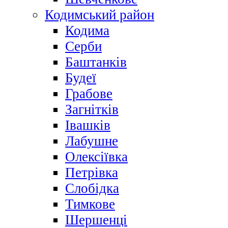
Кодимський район
Кодима
Серби
Баштанків
Будеї
Грабове
Загнітків
Івашків
Лабушне
Олексіївка
Петрівка
Слобідка
Тимкове
Шершенці