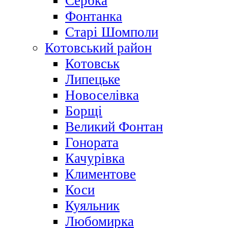
Сербка
Фонтанка
Старі Шомполи
Котовський район
Котовськ
Липецьке
Новоселівка
Борщі
Великий Фонтан
Гонората
Качурівка
Климентове
Коси
Куяльник
Любомирка