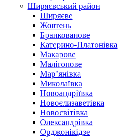
Ширяєвський район
Ширяєве
Жовтень
Бранкованове
Катерино-Платонівка
Макарове
Малігонове
Мар’янівка
Миколаївка
Новоандріївка
Новоєлизаветівка
Новосвітівка
Олександрівка
Орджонікідзе