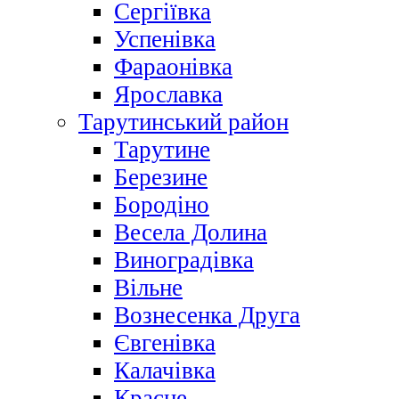
Сергіївка
Успенівка
Фараонівка
Ярославка
Тарутинський район
Тарутине
Березине
Бородіно
Весела Долина
Виноградівка
Вільне
Вознесенка Друга
Євгенівка
Калачівка
Красне