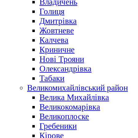
Владичень
Голиця
Дмитрівка
Жовтневе
Калчева
Криничне
Нові Трояни
Олександрівка
Табаки
Великомихайлівський район
Велика Михайлівка
Великокомарівка
Великоплоске
Гребеники
Кірове