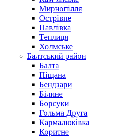
Мирнопілля
Острівне
Павлівка
Теплиця
Холмське
Балтський район
Балта
Піщана
Бендзари
Білине
Борсуки
Гольма Друга
Кармалюківка
Коритне