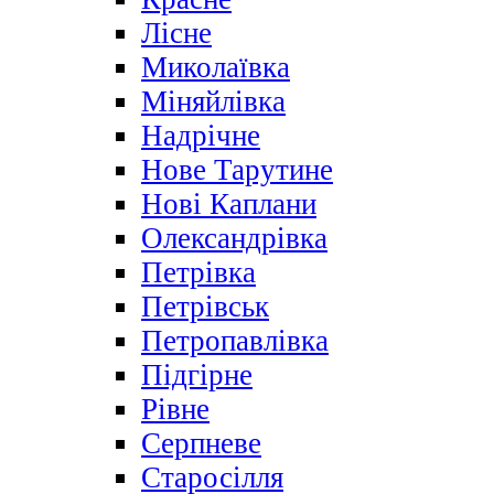
Лісне
Миколаївка
Міняйлівка
Надрічне
Нове Тарутине
Нові Каплани
Олександрівка
Петрівка
Петрівськ
Петропавлівка
Підгірне
Рівне
Серпневе
Старосілля