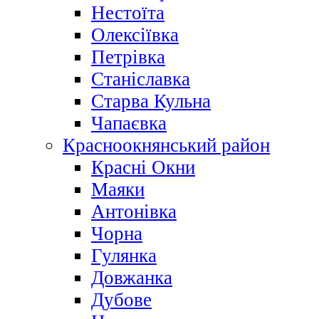
Нестоїта
Олексіївка
Петрівка
Станіславка
Старва Кульна
Чапаєвка
Красноокнянський район
Красні Окни
Маяки
Антонівка
Чорна
Гулянка
Довжанка
Дубове