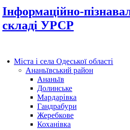
Інформаційно-пізнавал
складі УРСР
Міста і села Одеської області
Ананьївський район
Ананьїв
Долинське
Мардарівка
Гандрабури
Жеребкове
Коханівка