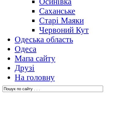
Осинівка
Саханське
Старі Маяки
Червоний Кут
Одеська область
Одеса
Мапа сайту
Друзі
На головну