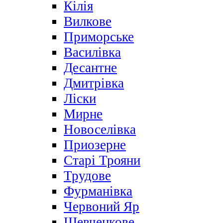
Кілія
Вилкове
Приморське
Василівка
Десантне
Дмитрівка
Ліски
Мирне
Новоселівка
Приозерне
Старі Трояни
Трудове
Фурманівка
Червоний Яр
Шевченкове