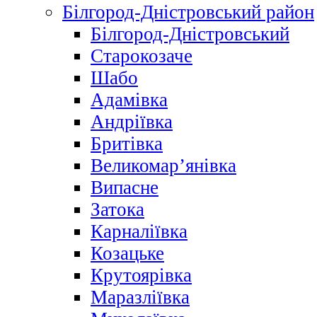
Білгород-Дністровський район
Білгород-Дністровський
Старокозаче
Шабо
Адамівка
Андріївка
Бритівка
Великомар’янівка
Випасне
Затока
Карналіївка
Козацьке
Крутоярівка
Маразліївка