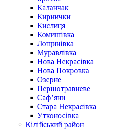
Каланчак
Кирнички
Кислиця
Комишівка
Лощинівка
Муравлівка
Нова Некрасівка
Нова Покровка
Озерне
Першотравневе
Саф’яни
Стара Некрасівка
Утконосівка
Кілійський район