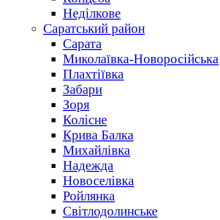
Неділкове
Саратський район
Сарата
Миколаївка-Новоросійська
Плахтіївка
Забари
Зоря
Колісне
Крива Балка
Михайлівка
Надежда
Новоселівка
Ройлянка
Світлодолинське