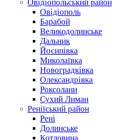
Овідіопольський район
Овідіополь
Барабой
Великодолинське
Дальник
Йосипівка
Миколаївка
Новоградківка
Олександрівка
Роксолани
Сухий Лиман
Реніїський район
Рені
Долинське
Котловина