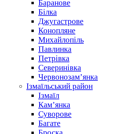
Баранове
Білка
Джугастрове
Конопляне
Михайлопіль
Павлинка
Петрівка
Северинівка
Червонозам’янка
Ізмаїльський район
Ізмаїл
Кам’янка
Суворове
Багате
Броска