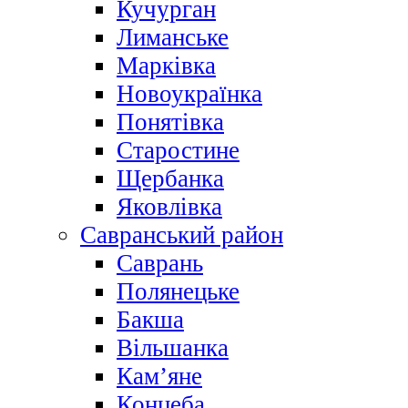
Кучурган
Лиманське
Марківка
Новоукраїнка
Понятівка
Старостине
Щербанка
Яковлівка
Савранський район
Саврань
Полянецьке
Бакша
Вільшанка
Кам’яне
Концеба