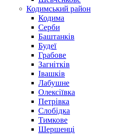
Кодимський район
Кодима
Серби
Баштанків
Будеї
Грабове
Загнітків
Івашків
Лабушне
Олексіївка
Петрівка
Слобідка
Тимкове
Шершенці