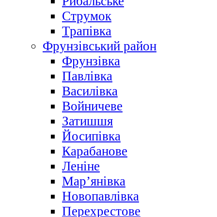
Рибальське
Струмок
Трапівка
Фрунзівський район
Фрунзівка
Павлівка
Василівка
Войничеве
Затишшя
Йосипівка
Карабанове
Леніне
Мар’янівка
Новопавлівка
Перехрестове