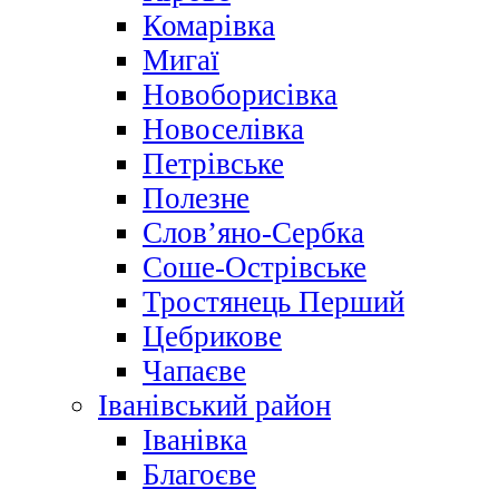
Комарівка
Мигаї
Новоборисівка
Новоселівка
Петрівське
Полезне
Слов’яно-Сербка
Соше-Острівське
Тростянець Перший
Цебрикове
Чапаєве
Іванівський район
Іванівка
Благоєве