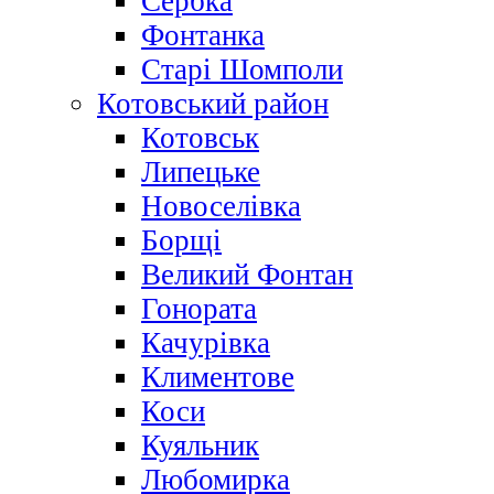
Сербка
Фонтанка
Старі Шомполи
Котовський район
Котовськ
Липецьке
Новоселівка
Борщі
Великий Фонтан
Гонората
Качурівка
Климентове
Коси
Куяльник
Любомирка