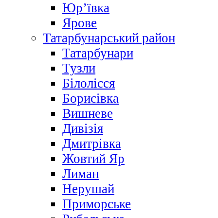
Юр’ївка
Ярове
Татарбунарський район
Татарбунари
Тузли
Білолісся
Борисівка
Вишневе
Дивізія
Дмитрівка
Жовтий Яр
Лиман
Нерушай
Приморське