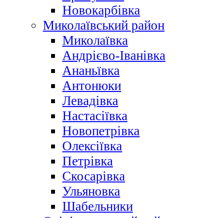
Новокарбівка
Миколаївський район
Миколаївка
Андрієво-Іванівка
Ананьївка
Антонюки
Левадівка
Настасіївка
Новопетрівка
Олексіївка
Петрівка
Скосарівка
Ульяновка
Шабельники