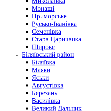
Миколаївка
Монаші
Приморське
Русько-Іванівка
Семенівка
Стара Царичанка
Широке
Біляївський район
Біляївка
Маяки
Яськи
Августівка
Березань
Василівка
Великий Дальник