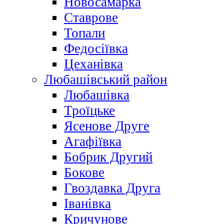
Новосамарка
Ставрове
Топали
Федосіївка
Цеханівка
Любашівський район
Любашівка
Троїцьке
Ясенове Друге
Агафіївка
Бобрик Другий
Бокове
Гвоздавка Друга
Іванівка
Кричунове