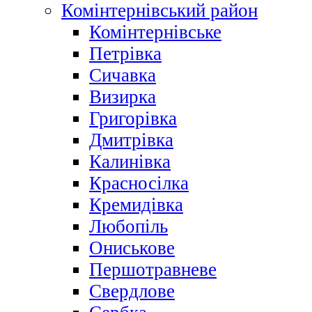
Комінтернівський район
Комінтернівське
Петрівка
Сичавка
Визирка
Григорівка
Дмитрівка
Калинівка
Красносілка
Кремидівка
Любопіль
Ониськове
Першотравневе
Свердлове