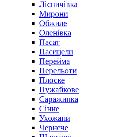
Лісничівка
Мирони
Обжиле
Оленівка
Пасат
Пасицели
Перейма
Перельоти
Плоске
Пужайкове
Саражинка
Сінне
Ухожани
Чернече