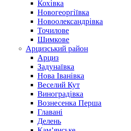
Кохівка
Новогеоргіївка
Новоолександрівка
Точилове
Шимкове
Арцизський район
Арциз
Задунаївка
Нова Іванівка
Веселий Кут
Виноградівка
Вознесенка Перша
Главані
Делень
Кам’янське