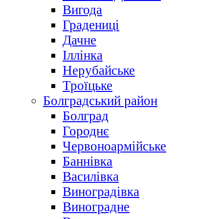
Вигода
Градениці
Дачне
Іллінка
Нерубайське
Троїцьке
Болградський район
Болград
Городнє
Червоноармійське
Баннівка
Василівка
Виноградівка
Виноградне