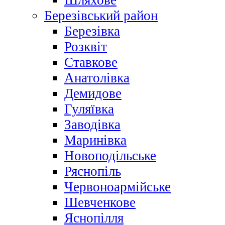
Шляхове
Березівський район
Березівка
Розквіт
Ставкове
Анатолівка
Демидове
Гуляївка
Заводівка
Маринівка
Новоподільське
Ряснопіль
Червоноармійське
Шевченкове
Яснопілля