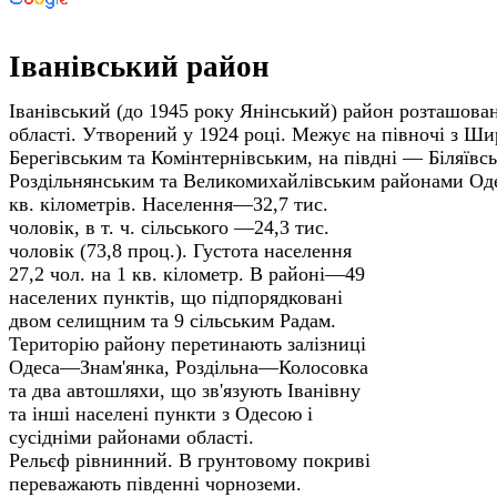
Іванівський район
Іванівський (до 1945 року Янінський) район розташован
області. Утворений у 1924 році. Межує на півночі з Ши
Берегівським та Комінтернівським, на півдні — Біляївс
Роздільнянським та Великомихайлівським районами Од
кв. кілометрів. Населення—32,7 тис.
чоловік, в т. ч. сільського —24,3 тис.
чоловік (73,8 проц.). Густота населення
27,2 чол. на 1 кв. кілометр. В районі—49
населених пунктів, що підпорядковані
двом селищним та 9 сільським Радам.
Територію району перетинають залізниці
Одеса—Знам'янка, Роздільна—Колосовка
та два автошляхи, що зв'язують Іванівну
та інші населені пункти з Одесою і
сусідніми районами області.
Рельєф рівнинний. В грунтовому покриві
переважають південні чорноземи.