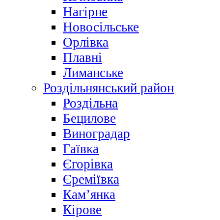
Нагірне
Новосільське
Орлівка
Плавні
Лиманське
Роздільнянський район
Роздільна
Бецилове
Виноградар
Гаївка
Єгорівка
Єреміївка
Кам’янка
Кірове