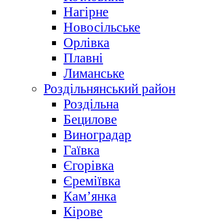
Нагірне
Новосільське
Орлівка
Плавні
Лиманське
Роздільнянський район
Роздільна
Бецилове
Виноградар
Гаївка
Єгорівка
Єреміївка
Кам’янка
Кірове