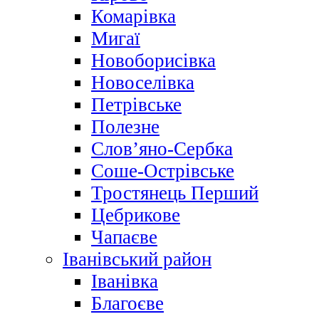
Комарівка
Мигаї
Новоборисівка
Новоселівка
Петрівське
Полезне
Слов’яно-Сербка
Соше-Острівське
Тростянець Перший
Цебрикове
Чапаєве
Іванівський район
Іванівка
Благоєве