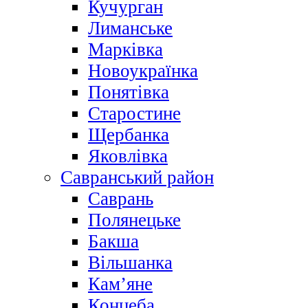
Кучурган
Лиманське
Марківка
Новоукраїнка
Понятівка
Старостине
Щербанка
Яковлівка
Савранський район
Саврань
Полянецьке
Бакша
Вільшанка
Кам’яне
Концеба