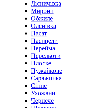
Лісничівка
Мирони
Обжиле
Оленівка
Пасат
Пасицели
Перейма
Перельоти
Плоске
Пужайкове
Саражинка
Сінне
Ухожани
Чернече