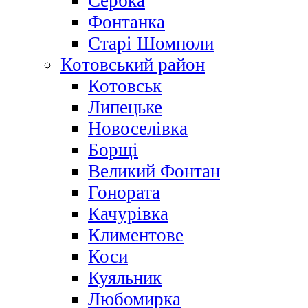
Сербка
Фонтанка
Старі Шомполи
Котовський район
Котовськ
Липецьке
Новоселівка
Борщі
Великий Фонтан
Гонората
Качурівка
Климентове
Коси
Куяльник
Любомирка