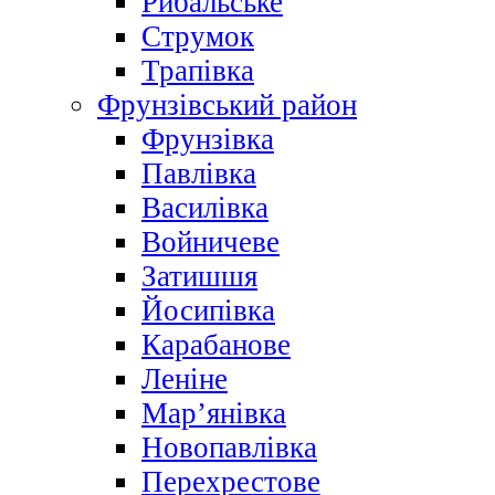
Рибальське
Струмок
Трапівка
Фрунзівський район
Фрунзівка
Павлівка
Василівка
Войничеве
Затишшя
Йосипівка
Карабанове
Леніне
Мар’янівка
Новопавлівка
Перехрестове