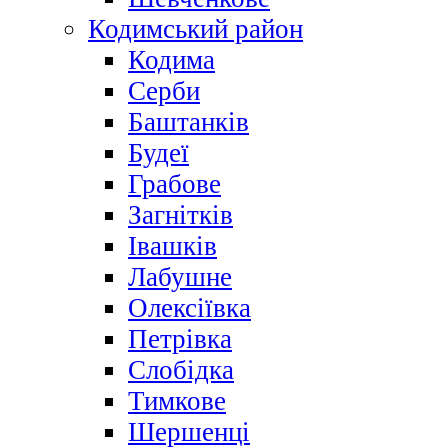
Кодимський район
Кодима
Серби
Баштанків
Будеї
Грабове
Загнітків
Івашків
Лабушне
Олексіївка
Петрівка
Слобідка
Тимкове
Шершенці