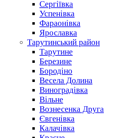
Сергіївка
Успенівка
Фараонівка
Ярославка
Тарутинський район
Тарутине
Березине
Бородіно
Весела Долина
Виноградівка
Вільне
Вознесенка Друга
Євгенівка
Калачівка
Красне