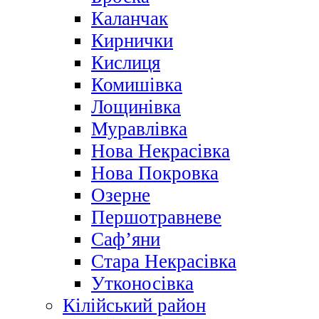
Каланчак
Кирнички
Кислиця
Комишівка
Лощинівка
Муравлівка
Нова Некрасівка
Нова Покровка
Озерне
Першотравневе
Саф’яни
Стара Некрасівка
Утконосівка
Кілійський район