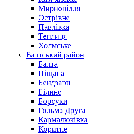
Мирнопілля
Острівне
Павлівка
Теплиця
Холмське
Балтський район
Балта
Піщана
Бендзари
Білине
Борсуки
Гольма Друга
Кармалюківка
Коритне