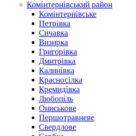
Комінтернівський район
Комінтернівське
Петрівка
Сичавка
Визирка
Григорівка
Дмитрівка
Калинівка
Красносілка
Кремидівка
Любопіль
Ониськове
Першотравневе
Свердлове