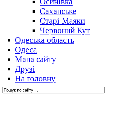
Осинівка
Саханське
Старі Маяки
Червоний Кут
Одеська область
Одеса
Мапа сайту
Друзі
На головну