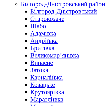
Білгород-Дністровський район
Білгород-Дністровський
Старокозаче
Шабо
Адамівка
Андріївка
Бритівка
Великомар’янівка
Випасне
Затока
Карналіївка
Козацьке
Крутоярівка
Маразліївка