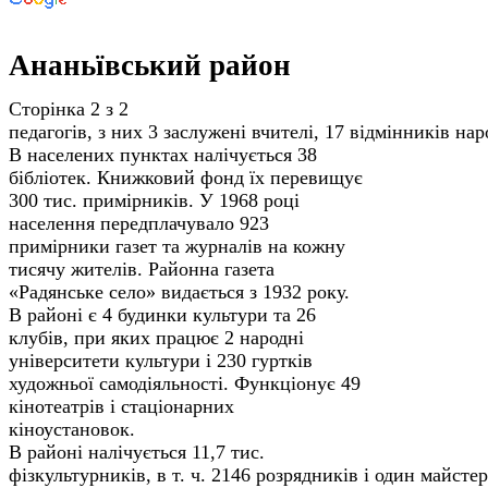
Ананьївський район
Сторінка 2 з 2
педагогів, з них 3 заслу­жені вчителі, 17 відмінників нар
В населених пунктах налічується 38
бібліотек. Книжковий фонд їх перевищує
300 тис. примірників. У 1968 році
населення передплачувало 923
примірники газет та журналів на кожну
тисячу жителів. Районна газета
«Радянське село» видається з 1932 року.
В районі є 4 будинки культури та 26
клубів, при яких працює 2 народні
університети культури і 230 гуртків
художньої самодіяльності. Функціонує 49
кіно­театрів і стаціонарних
кіноустановок.
В районі налічується 11,7 тис.
фізкультурників, в т. ч. 2146 розрядників і один майсте