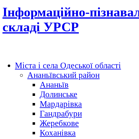
Інформаційно-пізнавал
складі УРСР
Міста і села Одеської області
Ананьївський район
Ананьїв
Долинське
Мардарівка
Гандрабури
Жеребкове
Коханівка