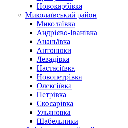
Новокарбівка
Миколаївський район
Миколаївка
Андрієво-Іванівка
Ананьївка
Антонюки
Левадівка
Настасіївка
Новопетрівка
Олексіївка
Петрівка
Скосарівка
Ульяновка
Шабельники