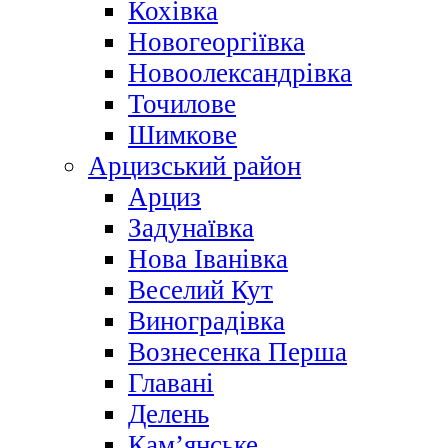
Кохівка
Новогеоргіївка
Новоолександрівка
Точилове
Шимкове
Арцизський район
Арциз
Задунаївка
Нова Іванівка
Веселий Кут
Виноградівка
Вознесенка Перша
Главані
Делень
Кам’янське