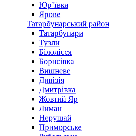
Юр’ївка
Ярове
Татарбунарський район
Татарбунари
Тузли
Білолісся
Борисівка
Вишневе
Дивізія
Дмитрівка
Жовтий Яр
Лиман
Нерушай
Приморське