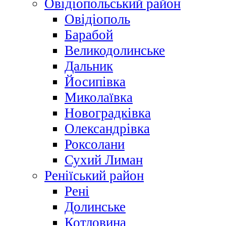
Овідіопольський район
Овідіополь
Барабой
Великодолинське
Дальник
Йосипівка
Миколаївка
Новоградківка
Олександрівка
Роксолани
Сухий Лиман
Реніїський район
Рені
Долинське
Котловина