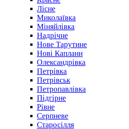
Лісне
Миколаївка
Міняйлівка
Надрічне
Нове Тарутине
Нові Каплани
Олександрівка
Петрівка
Петрівськ
Петропавлівка
Підгірне
Рівне
Серпневе
Старосілля