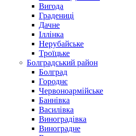
Вигода
Градениці
Дачне
Іллінка
Нерубайське
Троїцьке
Болградський район
Болград
Городнє
Червоноармійське
Баннівка
Василівка
Виноградівка
Виноградне