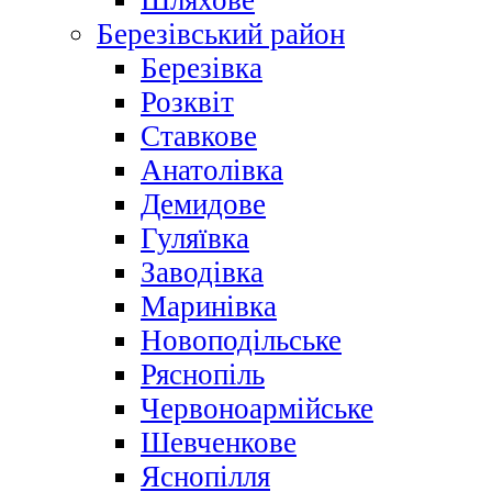
Шляхове
Березівський район
Березівка
Розквіт
Ставкове
Анатолівка
Демидове
Гуляївка
Заводівка
Маринівка
Новоподільське
Ряснопіль
Червоноармійське
Шевченкове
Яснопілля