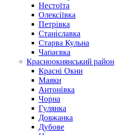
Нестоїта
Олексіївка
Петрівка
Станіславка
Старва Кульна
Чапаєвка
Красноокнянський район
Красні Окни
Маяки
Антонівка
Чорна
Гулянка
Довжанка
Дубове