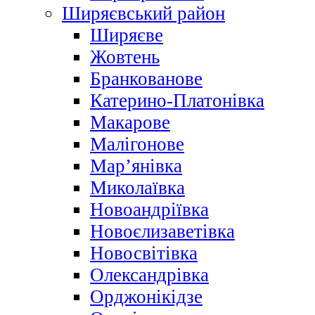
Ширяєвський район
Ширяєве
Жовтень
Бранкованове
Катерино-Платонівка
Макарове
Малігонове
Мар’янівка
Миколаївка
Новоандріївка
Новоєлизаветівка
Новосвітівка
Олександрівка
Орджонікідзе