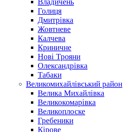
Владичень
Голиця
Дмитрівка
Жовтневе
Калчева
Криничне
Нові Трояни
Олександрівка
Табаки
Великомихайлівський район
Велика Михайлівка
Великокомарівка
Великоплоске
Гребеники
Кірове