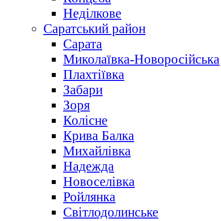
Неділкове
Саратський район
Сарата
Миколаївка-Новоросійська
Плахтіївка
Забари
Зоря
Колісне
Крива Балка
Михайлівка
Надежда
Новоселівка
Ройлянка
Світлодолинське