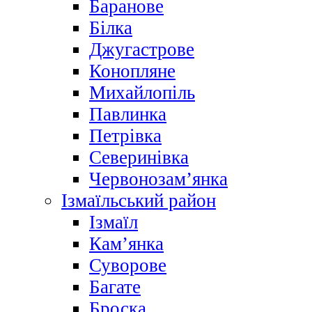
Баранове
Білка
Джугастрове
Конопляне
Михайлопіль
Павлинка
Петрівка
Северинівка
Червонозам’янка
Ізмаїльський район
Ізмаїл
Кам’янка
Суворове
Багате
Броска