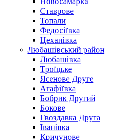
Новосамарка
Ставрове
Топали
Федосіївка
Цеханівка
Любашівський район
Любашівка
Троїцьке
Ясенове Друге
Агафіївка
Бобрик Другий
Бокове
Гвоздавка Друга
Іванівка
Кричунове