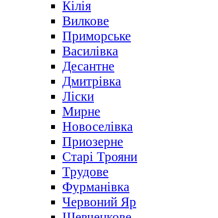
Кілія
Вилкове
Приморське
Василівка
Десантне
Дмитрівка
Ліски
Мирне
Новоселівка
Приозерне
Старі Трояни
Трудове
Фурманівка
Червоний Яр
Шевченкове