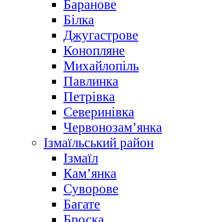
Баранове
Білка
Джугастрове
Конопляне
Михайлопіль
Павлинка
Петрівка
Северинівка
Червонозам’янка
Ізмаїльський район
Ізмаїл
Кам’янка
Суворове
Багате
Броска