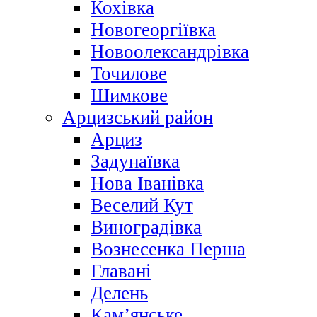
Кохівка
Новогеоргіївка
Новоолександрівка
Точилове
Шимкове
Арцизський район
Арциз
Задунаївка
Нова Іванівка
Веселий Кут
Виноградівка
Вознесенка Перша
Главані
Делень
Кам’янське