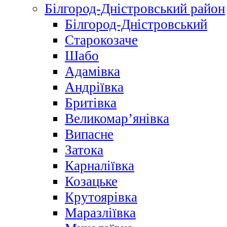
Білгород-Дністровський район
Білгород-Дністровський
Старокозаче
Шабо
Адамівка
Андріївка
Бритівка
Великомар’янівка
Випасне
Затока
Карналіївка
Козацьке
Крутоярівка
Маразліївка