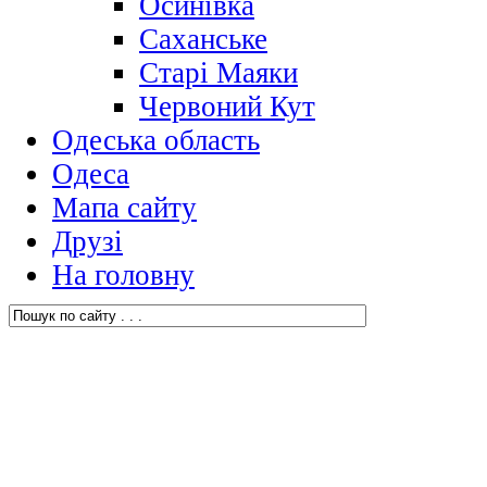
Осинівка
Саханське
Старі Маяки
Червоний Кут
Одеська область
Одеса
Мапа сайту
Друзі
На головну