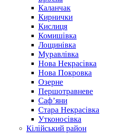
Каланчак
Кирнички
Кислиця
Комишівка
Лощинівка
Муравлівка
Нова Некрасівка
Нова Покровка
Озерне
Першотравневе
Саф’яни
Стара Некрасівка
Утконосівка
Кілійський район