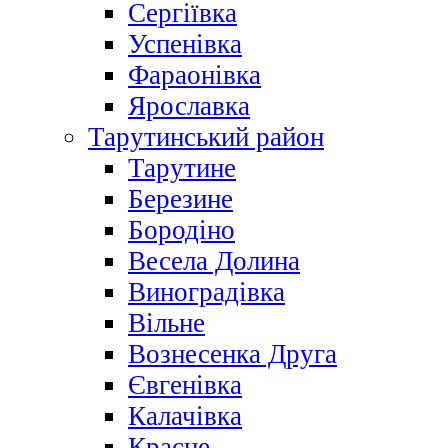
Сергіївка
Успенівка
Фараонівка
Ярославка
Тарутинський район
Тарутине
Березине
Бородіно
Весела Долина
Виноградівка
Вільне
Вознесенка Друга
Євгенівка
Калачівка
Красне