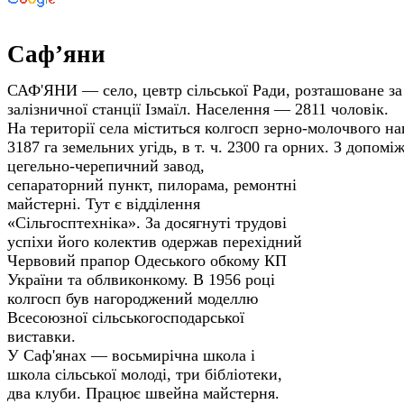
Саф’яни
САФ'ЯНИ — село, цевтр сільської Ради, розташоване за 
залізничної станції Ізмаїл. Населення — 2811 чоловік.
На території села міститься колгосп зерно-молочвого на
3187 га земельних угідь, в т. ч. 2300 га орних. З допом
цегельно-черепичний завод,
сепараторний пункт, пилорама, ремонтні
майстерні. Тут є відділення
«Сільгосптехніка». За досягнуті трудові
успіхи його колектив одержав перехідний
Червовий прапор Одеського обкому КП
України та облвиконкому. В 1956 році
колгосп був нагороджений моделлю
Всесоюзної сільськогосподарської
виставки.
У Саф'янах — восьмирічна школа і
школа сільської молоді, три бібліотеки,
два клуби. Працює швейна майстерня.