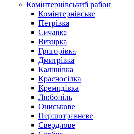
Комінтернівський район
Комінтернівське
Петрівка
Сичавка
Визирка
Григорівка
Дмитрівка
Калинівка
Красносілка
Кремидівка
Любопіль
Ониськове
Першотравневе
Свердлове