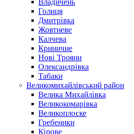
Владичень
Голиця
Дмитрівка
Жовтневе
Калчева
Криничне
Нові Трояни
Олександрівка
Табаки
Великомихайлівський район
Велика Михайлівка
Великокомарівка
Великоплоске
Гребеники
Кірове