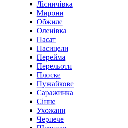
Лісничівка
Мирони
Обжиле
Оленівка
Пасат
Пасицели
Перейма
Перельоти
Плоске
Пужайкове
Саражинка
Сінне
Ухожани
Чернече