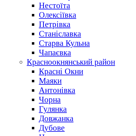
Нестоїта
Олексіївка
Петрівка
Станіславка
Старва Кульна
Чапаєвка
Красноокнянський район
Красні Окни
Маяки
Антонівка
Чорна
Гулянка
Довжанка
Дубове