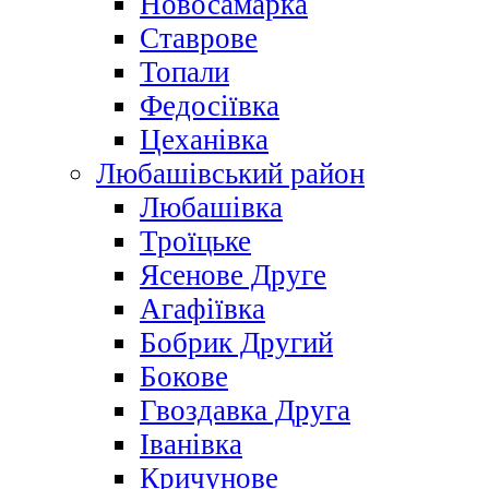
Новосамарка
Ставрове
Топали
Федосіївка
Цеханівка
Любашівський район
Любашівка
Троїцьке
Ясенове Друге
Агафіївка
Бобрик Другий
Бокове
Гвоздавка Друга
Іванівка
Кричунове