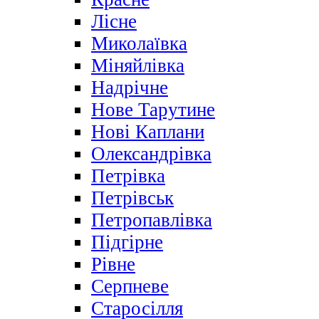
Лісне
Миколаївка
Міняйлівка
Надрічне
Нове Тарутине
Нові Каплани
Олександрівка
Петрівка
Петрівськ
Петропавлівка
Підгірне
Рівне
Серпневе
Старосілля