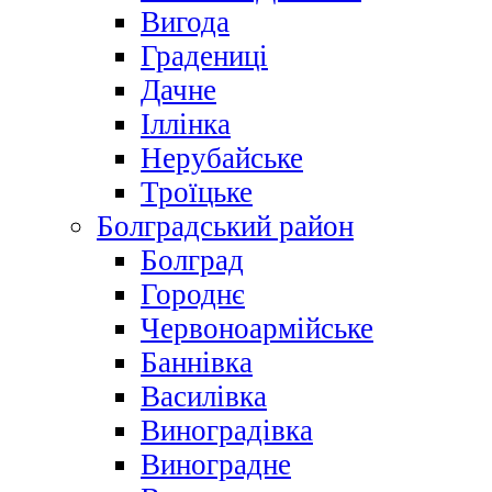
Вигода
Градениці
Дачне
Іллінка
Нерубайське
Троїцьке
Болградський район
Болград
Городнє
Червоноармійське
Баннівка
Василівка
Виноградівка
Виноградне