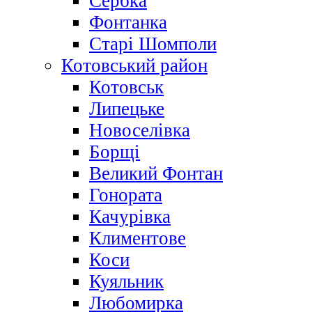
Сербка
Фонтанка
Старі Шомполи
Котовський район
Котовськ
Липецьке
Новоселівка
Борщі
Великий Фонтан
Гонората
Качурівка
Климентове
Коси
Куяльник
Любомирка