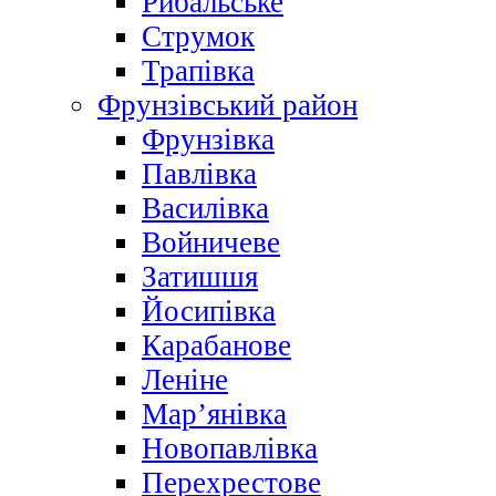
Рибальське
Струмок
Трапівка
Фрунзівський район
Фрунзівка
Павлівка
Василівка
Войничеве
Затишшя
Йосипівка
Карабанове
Леніне
Мар’янівка
Новопавлівка
Перехрестове