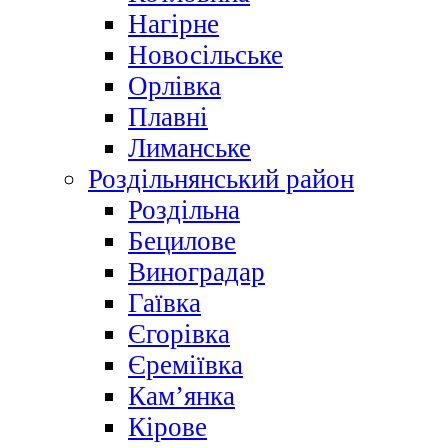
Нагірне
Новосільське
Орлівка
Плавні
Лиманське
Роздільнянський район
Роздільна
Бецилове
Виноградар
Гаївка
Єгорівка
Єреміївка
Кам’янка
Кірове