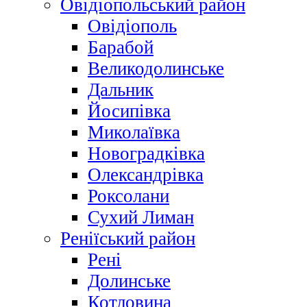
Овідіопольський район
Овідіополь
Барабой
Великодолинське
Дальник
Йосипівка
Миколаївка
Новоградківка
Олександрівка
Роксолани
Сухий Лиман
Реніїський район
Рені
Долинське
Котловина