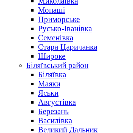
Миколаївка
Монаші
Приморське
Русько-Іванівка
Семенівка
Стара Царичанка
Широке
Біляївський район
Біляївка
Маяки
Яськи
Августівка
Березань
Василівка
Великий Дальник