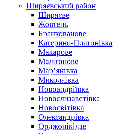
Ширяєвський район
Ширяєве
Жовтень
Бранкованове
Катерино-Платонівка
Макарове
Малігонове
Мар’янівка
Миколаївка
Новоандріївка
Новоєлизаветівка
Новосвітівка
Олександрівка
Орджонікідзе