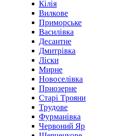
Кілія
Вилкове
Приморське
Василівка
Десантне
Дмитрівка
Ліски
Мирне
Новоселівка
Приозерне
Старі Трояни
Трудове
Фурманівка
Червоний Яр
Шевченкове