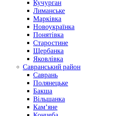
Кучурган
Лиманське
Марківка
Новоукраїнка
Понятівка
Старостине
Щербанка
Яковлівка
Савранський район
Саврань
Полянецьке
Бакша
Вільшанка
Кам’яне
Концеба