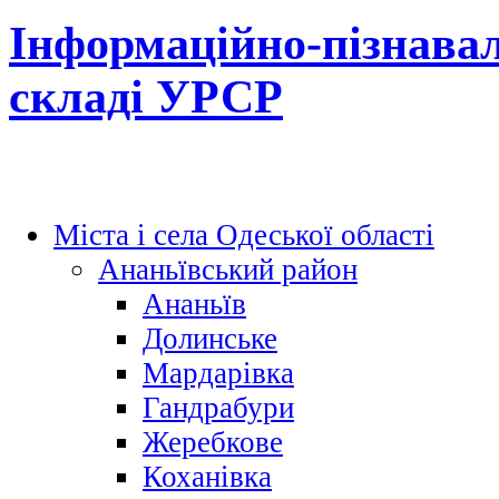
Інформаційно-пізнавал
складі УРСР
Міста і села Одеської області
Ананьївський район
Ананьїв
Долинське
Мардарівка
Гандрабури
Жеребкове
Коханівка