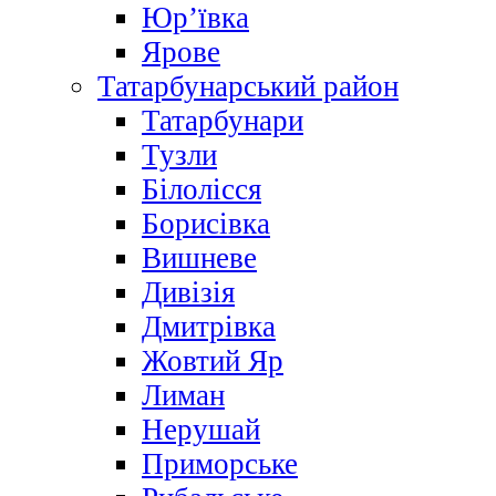
Юр’ївка
Ярове
Татарбунарський район
Татарбунари
Тузли
Білолісся
Борисівка
Вишневе
Дивізія
Дмитрівка
Жовтий Яр
Лиман
Нерушай
Приморське