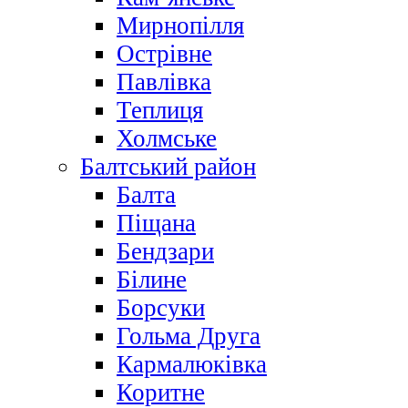
Мирнопілля
Острівне
Павлівка
Теплиця
Холмське
Балтський район
Балта
Піщана
Бендзари
Білине
Борсуки
Гольма Друга
Кармалюківка
Коритне