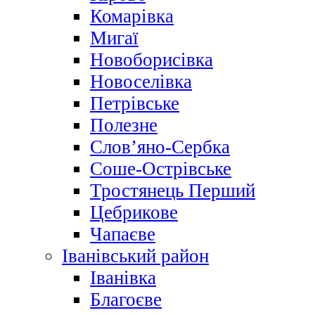
Комарівка
Мигаї
Новоборисівка
Новоселівка
Петрівське
Полезне
Слов’яно-Сербка
Соше-Острівське
Тростянець Перший
Цебрикове
Чапаєве
Іванівський район
Іванівка
Благоєве