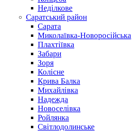
Неділкове
Саратський район
Сарата
Миколаївка-Новоросійська
Плахтіївка
Забари
Зоря
Колісне
Крива Балка
Михайлівка
Надежда
Новоселівка
Ройлянка
Світлодолинське