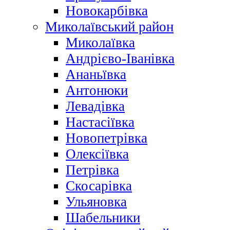
Новокарбівка
Миколаївський район
Миколаївка
Андрієво-Іванівка
Ананьївка
Антонюки
Левадівка
Настасіївка
Новопетрівка
Олексіївка
Петрівка
Скосарівка
Ульяновка
Шабельники