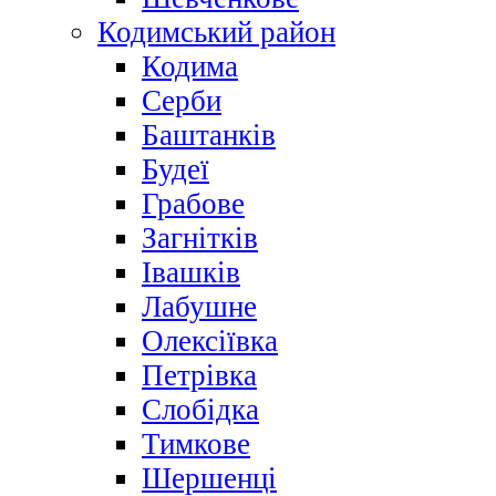
Кодимський район
Кодима
Серби
Баштанків
Будеї
Грабове
Загнітків
Івашків
Лабушне
Олексіївка
Петрівка
Слобідка
Тимкове
Шершенці