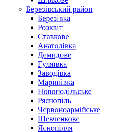
Шляхове
Березівський район
Березівка
Розквіт
Ставкове
Анатолівка
Демидове
Гуляївка
Заводівка
Маринівка
Новоподільське
Ряснопіль
Червоноармійське
Шевченкове
Яснопілля