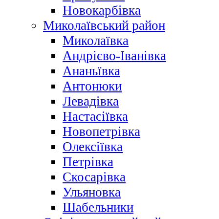
Новокарбівка
Миколаївський район
Миколаївка
Андрієво-Іванівка
Ананьївка
Антонюки
Левадівка
Настасіївка
Новопетрівка
Олексіївка
Петрівка
Скосарівка
Ульяновка
Шабельники