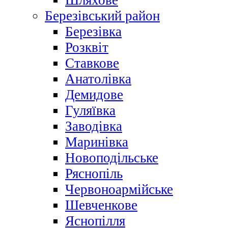
Шляхове
Березівський район
Березівка
Розквіт
Ставкове
Анатолівка
Демидове
Гуляївка
Заводівка
Маринівка
Новоподільське
Ряснопіль
Червоноармійське
Шевченкове
Яснопілля