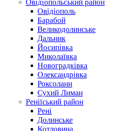
Овідіопольський район
Овідіополь
Барабой
Великодолинське
Дальник
Йосипівка
Миколаївка
Новоградківка
Олександрівка
Роксолани
Сухий Лиман
Реніїський район
Рені
Долинське
Котловина