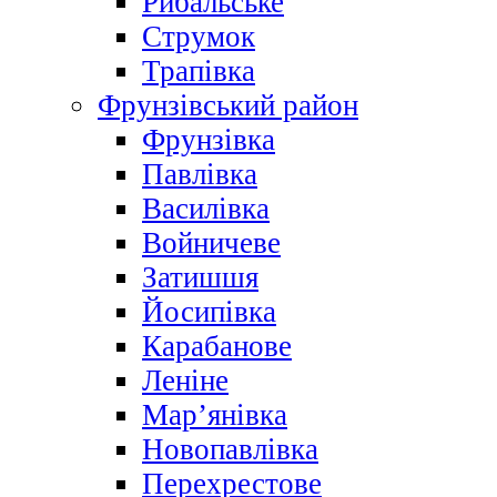
Рибальське
Струмок
Трапівка
Фрунзівський район
Фрунзівка
Павлівка
Василівка
Войничеве
Затишшя
Йосипівка
Карабанове
Леніне
Мар’янівка
Новопавлівка
Перехрестове