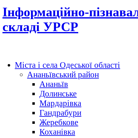
Інформаційно-пізнавал
складі УРСР
Міста і села Одеської області
Ананьївський район
Ананьїв
Долинське
Мардарівка
Гандрабури
Жеребкове
Коханівка