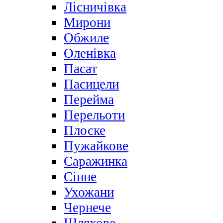
Лісничівка
Мирони
Обжиле
Оленівка
Пасат
Пасицели
Перейма
Перельоти
Плоске
Пужайкове
Саражинка
Сінне
Ухожани
Чернече