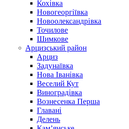
Кохівка
Новогеоргіївка
Новоолександрівка
Точилове
Шимкове
Арцизський район
Арциз
Задунаївка
Нова Іванівка
Веселий Кут
Виноградівка
Вознесенка Перша
Главані
Делень
Кам’янське