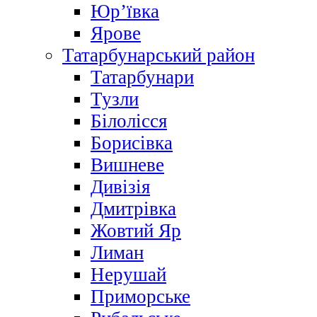
Юр’ївка
Ярове
Татарбунарський район
Татарбунари
Тузли
Білолісся
Борисівка
Вишневе
Дивізія
Дмитрівка
Жовтий Яр
Лиман
Нерушай
Приморське