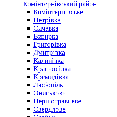
Комінтернівський район
Комінтернівське
Петрівка
Сичавка
Визирка
Григорівка
Дмитрівка
Калинівка
Красносілка
Кремидівка
Любопіль
Ониськове
Першотравневе
Свердлове