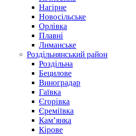
Нагірне
Новосільське
Орлівка
Плавні
Лиманське
Роздільнянський район
Роздільна
Бецилове
Виноградар
Гаївка
Єгорівка
Єреміївка
Кам’янка
Кірове