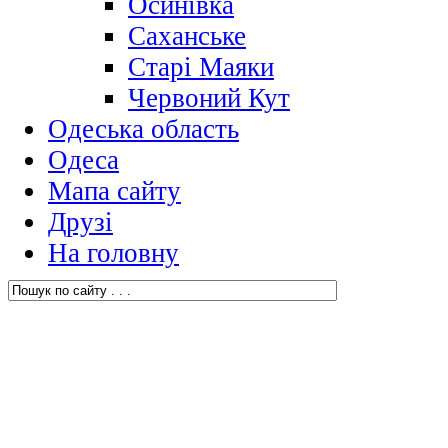
Осинівка
Саханське
Старі Маяки
Червоний Кут
Одеська область
Одеса
Мапа сайту
Друзі
На головну