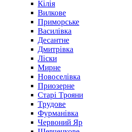
Кілія
Вилкове
Приморське
Василівка
Десантне
Дмитрівка
Ліски
Мирне
Новоселівка
Приозерне
Старі Трояни
Трудове
Фурманівка
Червоний Яр
Шевченкове