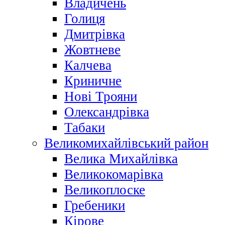
Владичень
Голиця
Дмитрівка
Жовтневе
Калчева
Криничне
Нові Трояни
Олександрівка
Табаки
Великомихайлівський район
Велика Михайлівка
Великокомарівка
Великоплоске
Гребеники
Кірове