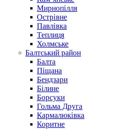
Мирнопілля
Острівне
Павлівка
Теплиця
Холмське
Балтський район
Балта
Піщана
Бендзари
Білине
Борсуки
Гольма Друга
Кармалюківка
Коритне