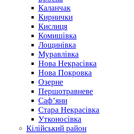
Каланчак
Кирнички
Кислиця
Комишівка
Лощинівка
Муравлівка
Нова Некрасівка
Нова Покровка
Озерне
Першотравневе
Саф’яни
Стара Некрасівка
Утконосівка
Кілійський район