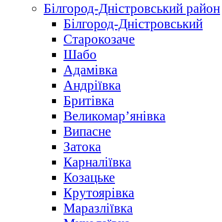
Білгород-Дністровський район
Білгород-Дністровський
Старокозаче
Шабо
Адамівка
Андріївка
Бритівка
Великомар’янівка
Випасне
Затока
Карналіївка
Козацьке
Крутоярівка
Маразліївка