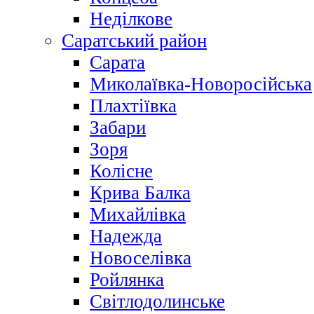
Неділкове
Саратський район
Сарата
Миколаївка-Новоросійська
Плахтіївка
Забари
Зоря
Колісне
Крива Балка
Михайлівка
Надежда
Новоселівка
Ройлянка
Світлодолинське