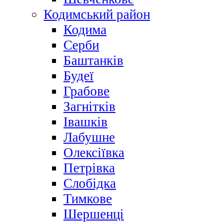
Кодимський район
Кодима
Серби
Баштанків
Будеї
Грабове
Загнітків
Івашків
Лабушне
Олексіївка
Петрівка
Слобідка
Тимкове
Шершенці