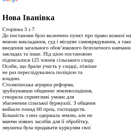
Нова Іванівка
Сторінка 3 з 7
До постанови було включено пункт про право кожної на
мовою викладання, суд і місцеве самоврядування, а та
введення загального обов’язкового безплатного навчан
закладах та інше. Під цією постановою
підписалося 125 членів сільського сходу.
Особи, що брали участь у сходці, пізніше
не раз переслідувались поліцією та
владою.
Столипінська аграрна реформа,
зруйнувавши общинне землеволодіння,
створила сприятливі умови для
збагачення сільської буржуазії. З общини
вийшло понад 60 проц. господарств.
Більшість з них одержала землю, але не
маючи ніяких засобів для її обробітку,
змушена була продавати куркулям свої