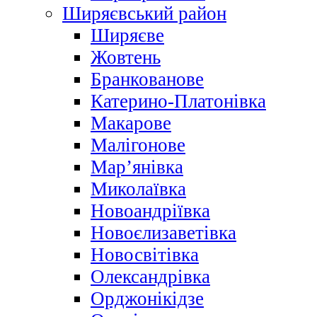
Ширяєвський район
Ширяєве
Жовтень
Бранкованове
Катерино-Платонівка
Макарове
Малігонове
Мар’янівка
Миколаївка
Новоандріївка
Новоєлизаветівка
Новосвітівка
Олександрівка
Орджонікідзе