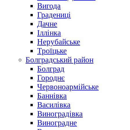
Вигода
Градениці
Дачне
Іллінка
Нерубайське
Троїцьке
Болградський район
Болград
Городнє
Червоноармійське
Баннівка
Василівка
Виноградівка
Виноградне