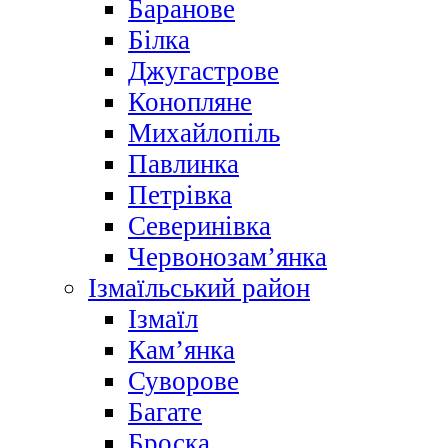
Баранове
Білка
Джугастрове
Конопляне
Михайлопіль
Павлинка
Петрівка
Северинівка
Червонозам’янка
Ізмаїльський район
Ізмаїл
Кам’янка
Суворове
Багате
Броска