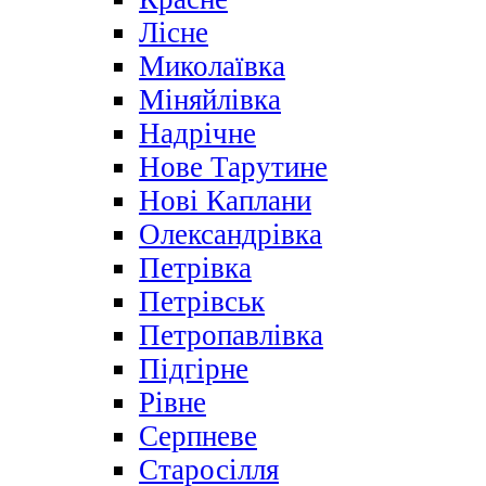
Лісне
Миколаївка
Міняйлівка
Надрічне
Нове Тарутине
Нові Каплани
Олександрівка
Петрівка
Петрівськ
Петропавлівка
Підгірне
Рівне
Серпневе
Старосілля