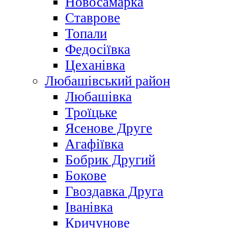
Новосамарка
Ставрове
Топали
Федосіївка
Цеханівка
Любашівський район
Любашівка
Троїцьке
Ясенове Друге
Агафіївка
Бобрик Другий
Бокове
Гвоздавка Друга
Іванівка
Кричунове