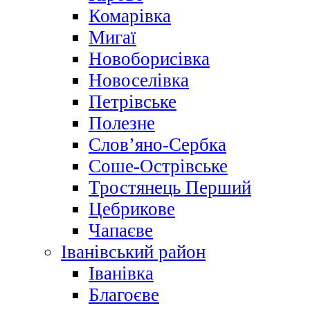
Комарівка
Мигаї
Новоборисівка
Новоселівка
Петрівське
Полезне
Слов’яно-Сербка
Соше-Острівське
Тростянець Перший
Цебрикове
Чапаєве
Іванівський район
Іванівка
Благоєве