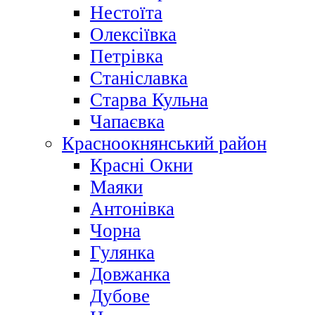
Нестоїта
Олексіївка
Петрівка
Станіславка
Старва Кульна
Чапаєвка
Красноокнянський район
Красні Окни
Маяки
Антонівка
Чорна
Гулянка
Довжанка
Дубове