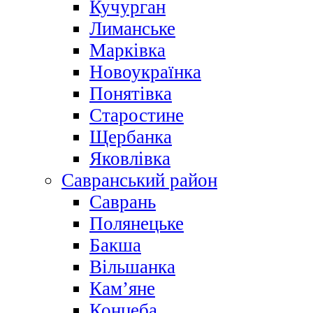
Кучурган
Лиманське
Марківка
Новоукраїнка
Понятівка
Старостине
Щербанка
Яковлівка
Савранський район
Саврань
Полянецьке
Бакша
Вільшанка
Кам’яне
Концеба