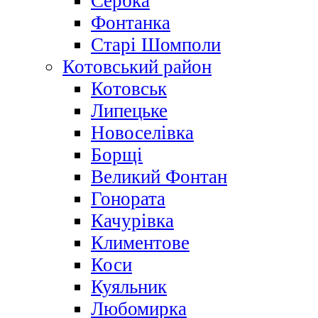
Сербка
Фонтанка
Старі Шомполи
Котовський район
Котовськ
Липецьке
Новоселівка
Борщі
Великий Фонтан
Гонората
Качурівка
Климентове
Коси
Куяльник
Любомирка