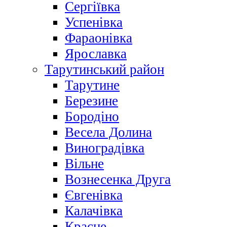
Сергіївка
Успенівка
Фараонівка
Ярославка
Тарутинський район
Тарутине
Березине
Бородіно
Весела Долина
Виноградівка
Вільне
Вознесенка Друга
Євгенівка
Калачівка
Красне