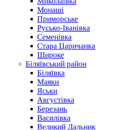
Миколаївка
Монаші
Приморське
Русько-Іванівка
Семенівка
Стара Царичанка
Широке
Біляївський район
Біляївка
Маяки
Яськи
Августівка
Березань
Василівка
Великий Дальник