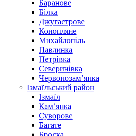
Баранове
Білка
Джугастрове
Конопляне
Михайлопіль
Павлинка
Петрівка
Северинівка
Червонозам’янка
Ізмаїльський район
Ізмаїл
Кам’янка
Суворове
Багате
Броска