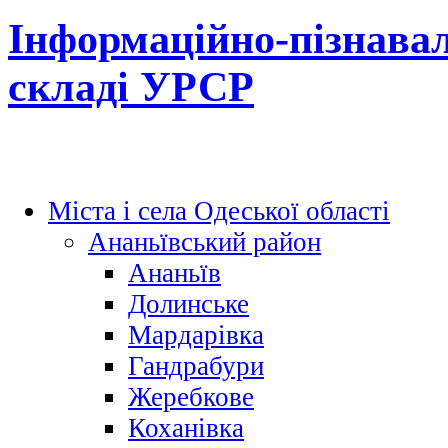
Інформаційно-пізнавал
складі УРСР
Міста і села Одеської області
Ананьївський район
Ананьїв
Долинське
Мардарівка
Гандрабури
Жеребкове
Коханівка