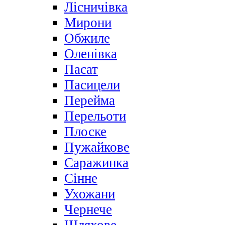
Лісничівка
Мирони
Обжиле
Оленівка
Пасат
Пасицели
Перейма
Перельоти
Плоске
Пужайкове
Саражинка
Сінне
Ухожани
Чернече