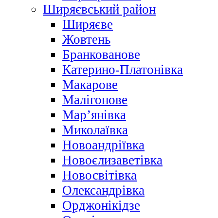
Ширяєвський район
Ширяєве
Жовтень
Бранкованове
Катерино-Платонівка
Макарове
Малігонове
Мар’янівка
Миколаївка
Новоандріївка
Новоєлизаветівка
Новосвітівка
Олександрівка
Орджонікідзе