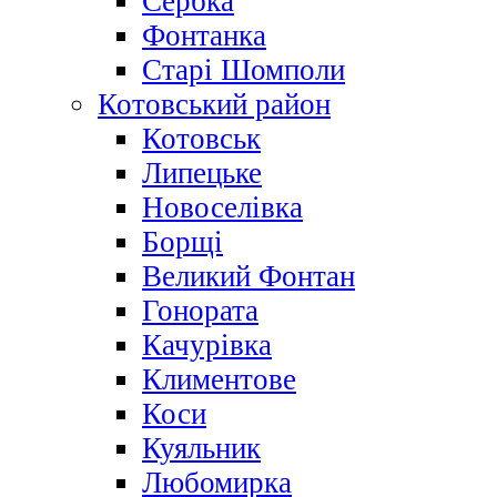
Сербка
Фонтанка
Старі Шомполи
Котовський район
Котовськ
Липецьке
Новоселівка
Борщі
Великий Фонтан
Гонората
Качурівка
Климентове
Коси
Куяльник
Любомирка