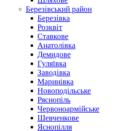
Шляхове
Березівський район
Березівка
Розквіт
Ставкове
Анатолівка
Демидове
Гуляївка
Заводівка
Маринівка
Новоподільське
Ряснопіль
Червоноармійське
Шевченкове
Яснопілля