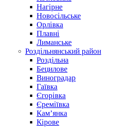
Нагірне
Новосільське
Орлівка
Плавні
Лиманське
Роздільнянський район
Роздільна
Бецилове
Виноградар
Гаївка
Єгорівка
Єреміївка
Кам’янка
Кірове