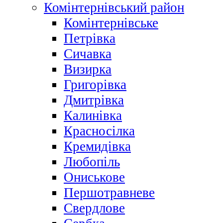
Комінтернівський район
Комінтернівське
Петрівка
Сичавка
Визирка
Григорівка
Дмитрівка
Калинівка
Красносілка
Кремидівка
Любопіль
Ониськове
Першотравневе
Свердлове