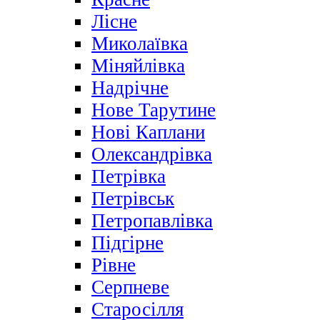
Лісне
Миколаївка
Міняйлівка
Надрічне
Нове Тарутине
Нові Каплани
Олександрівка
Петрівка
Петрівськ
Петропавлівка
Підгірне
Рівне
Серпневе
Старосілля