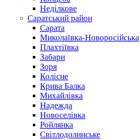
Неділкове
Саратський район
Сарата
Миколаївка-Новоросійська
Плахтіївка
Забари
Зоря
Колісне
Крива Балка
Михайлівка
Надежда
Новоселівка
Ройлянка
Світлодолинське