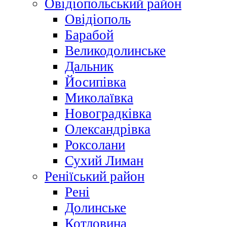
Овідіопольський район
Овідіополь
Барабой
Великодолинське
Дальник
Йосипівка
Миколаївка
Новоградківка
Олександрівка
Роксолани
Сухий Лиман
Реніїський район
Рені
Долинське
Котловина