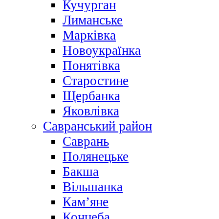
Кучурган
Лиманське
Марківка
Новоукраїнка
Понятівка
Старостине
Щербанка
Яковлівка
Савранський район
Саврань
Полянецьке
Бакша
Вільшанка
Кам’яне
Концеба