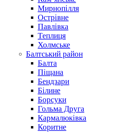
Мирнопілля
Острівне
Павлівка
Теплиця
Холмське
Балтський район
Балта
Піщана
Бендзари
Білине
Борсуки
Гольма Друга
Кармалюківка
Коритне