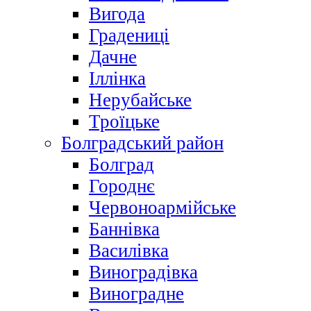
Вигода
Градениці
Дачне
Іллінка
Нерубайське
Троїцьке
Болградський район
Болград
Городнє
Червоноармійське
Баннівка
Василівка
Виноградівка
Виноградне