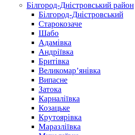
Білгород-Дністровський район
Білгород-Дністровський
Старокозаче
Шабо
Адамівка
Андріївка
Бритівка
Великомар’янівка
Випасне
Затока
Карналіївка
Козацьке
Крутоярівка
Маразліївка