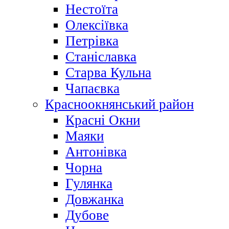
Нестоїта
Олексіївка
Петрівка
Станіславка
Старва Кульна
Чапаєвка
Красноокнянський район
Красні Окни
Маяки
Антонівка
Чорна
Гулянка
Довжанка
Дубове