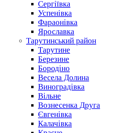
Сергіївка
Успенівка
Фараонівка
Ярославка
Тарутинський район
Тарутине
Березине
Бородіно
Весела Долина
Виноградівка
Вільне
Вознесенка Друга
Євгенівка
Калачівка
Красне