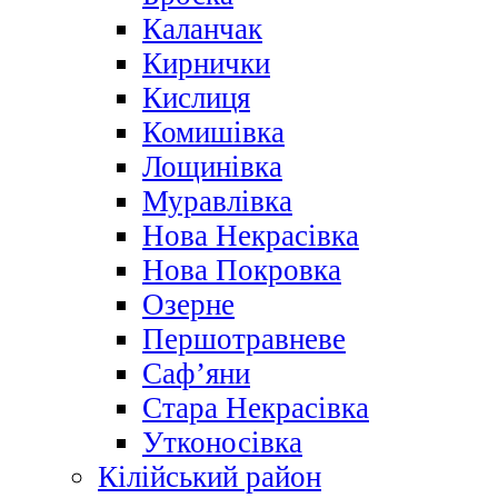
Каланчак
Кирнички
Кислиця
Комишівка
Лощинівка
Муравлівка
Нова Некрасівка
Нова Покровка
Озерне
Першотравневе
Саф’яни
Стара Некрасівка
Утконосівка
Кілійський район