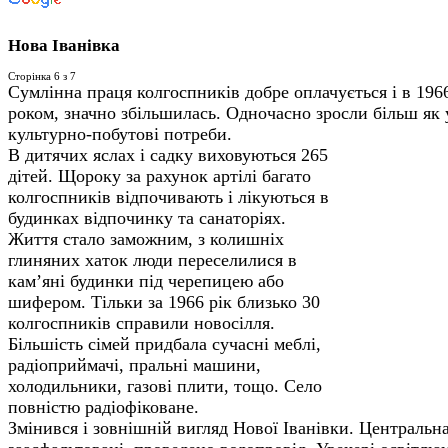
Нова Іванівка
Сторінка 6 з 7
Сумлінна праця колгоспників добре оплачується і в 1966
роком, значно збільшилась. Одночасно зросли більш як 
культурно-побутові потреби.
В дитячих яслах і садку виховуються 265
дітей. Щороку за рахунок артілі багато
колгоспників відпочивають і лікуються в
будинках відпочинку та санаторіях.
Життя стало заможним, з колишніх
глиняних хаток люди переселилися в
кам’яні будинки під черепицею або
шифером. Тільки за 1966 рік близько 30
колгоспників справили новосілля.
Більшість сімей придбала сучасні меблі,
радіоприймачі, пральні машини,
холодильники, газові плити, тощо. Село
повністю радіофіковане.
Змінився і зовнішній вигляд Нової Іванівки. Центральна