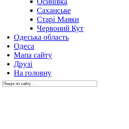
Осинівка
Саханське
Старі Маяки
Червоний Кут
Одеська область
Одеса
Мапа сайту
Друзі
На головну