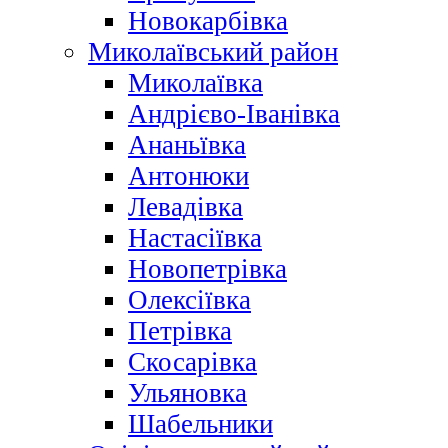
Новокарбівка
Миколаївський район
Миколаївка
Андрієво-Іванівка
Ананьївка
Антонюки
Левадівка
Настасіївка
Новопетрівка
Олексіївка
Петрівка
Скосарівка
Ульяновка
Шабельники