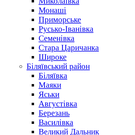
Миколаївка
Монаші
Приморське
Русько-Іванівка
Семенівка
Стара Царичанка
Широке
Біляївський район
Біляївка
Маяки
Яськи
Августівка
Березань
Василівка
Великий Дальник