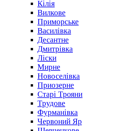
Кілія
Вилкове
Приморське
Василівка
Десантне
Дмитрівка
Ліски
Мирне
Новоселівка
Приозерне
Старі Трояни
Трудове
Фурманівка
Червоний Яр
Шевченкове