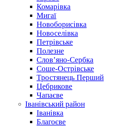
Комарівка
Мигаї
Новоборисівка
Новоселівка
Петрівське
Полезне
Слов’яно-Сербка
Соше-Острівське
Тростянець Перший
Цебрикове
Чапаєве
Іванівський район
Іванівка
Благоєве