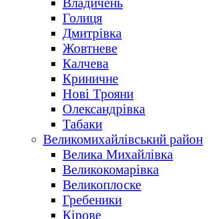
Владичень
Голиця
Дмитрівка
Жовтневе
Калчева
Криничне
Нові Трояни
Олександрівка
Табаки
Великомихайлівський район
Велика Михайлівка
Великокомарівка
Великоплоске
Гребеники
Кірове