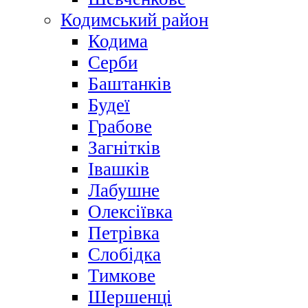
Кодимський район
Кодима
Серби
Баштанків
Будеї
Грабове
Загнітків
Івашків
Лабушне
Олексіївка
Петрівка
Слобідка
Тимкове
Шершенці