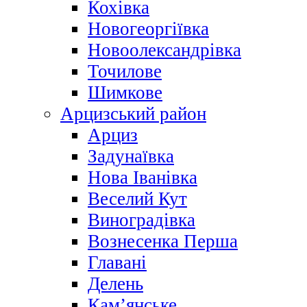
Кохівка
Новогеоргіївка
Новоолександрівка
Точилове
Шимкове
Арцизський район
Арциз
Задунаївка
Нова Іванівка
Веселий Кут
Виноградівка
Вознесенка Перша
Главані
Делень
Кам’янське