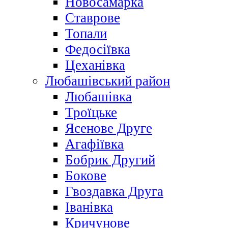
Новосамарка
Ставрове
Топали
Федосіївка
Цеханівка
Любашівський район
Любашівка
Троїцьке
Ясенове Друге
Агафіївка
Бобрик Другий
Бокове
Гвоздавка Друга
Іванівка
Кричунове