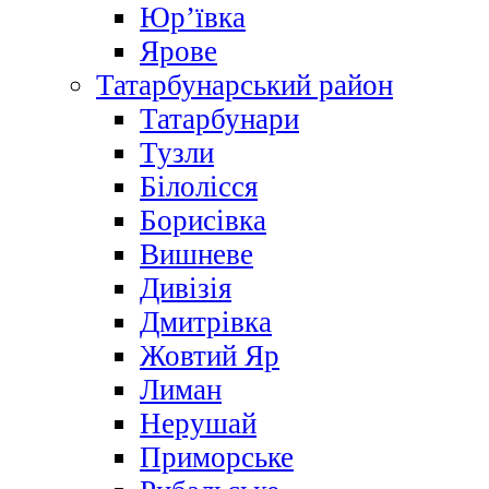
Юр’ївка
Ярове
Татарбунарський район
Татарбунари
Тузли
Білолісся
Борисівка
Вишневе
Дивізія
Дмитрівка
Жовтий Яр
Лиман
Нерушай
Приморське