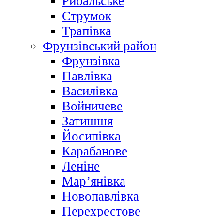
Рибальське
Струмок
Трапівка
Фрунзівський район
Фрунзівка
Павлівка
Василівка
Войничеве
Затишшя
Йосипівка
Карабанове
Леніне
Мар’янівка
Новопавлівка
Перехрестове