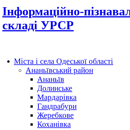
Інформаційно-пізнавал
складі УРСР
Міста і села Одеської області
Ананьївський район
Ананьїв
Долинське
Мардарівка
Гандрабури
Жеребкове
Коханівка