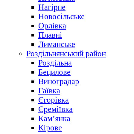
Нагірне
Новосільське
Орлівка
Плавні
Лиманське
Роздільнянський район
Роздільна
Бецилове
Виноградар
Гаївка
Єгорівка
Єреміївка
Кам’янка
Кірове