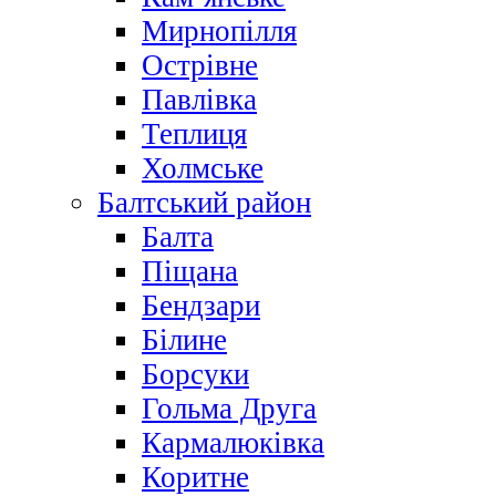
Мирнопілля
Острівне
Павлівка
Теплиця
Холмське
Балтський район
Балта
Піщана
Бендзари
Білине
Борсуки
Гольма Друга
Кармалюківка
Коритне