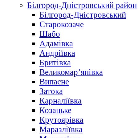
Білгород-Дністровський район
Білгород-Дністровський
Старокозаче
Шабо
Адамівка
Андріївка
Бритівка
Великомар’янівка
Випасне
Затока
Карналіївка
Козацьке
Крутоярівка
Маразліївка