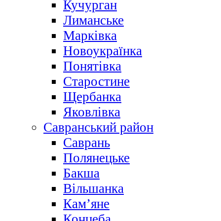
Кучурган
Лиманське
Марківка
Новоукраїнка
Понятівка
Старостине
Щербанка
Яковлівка
Савранський район
Саврань
Полянецьке
Бакша
Вільшанка
Кам’яне
Концеба