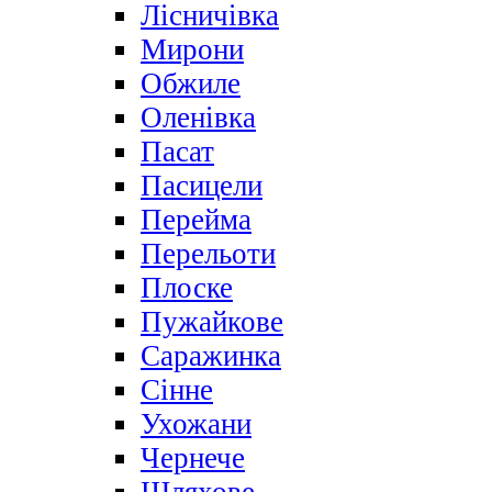
Лісничівка
Мирони
Обжиле
Оленівка
Пасат
Пасицели
Перейма
Перельоти
Плоске
Пужайкове
Саражинка
Сінне
Ухожани
Чернече