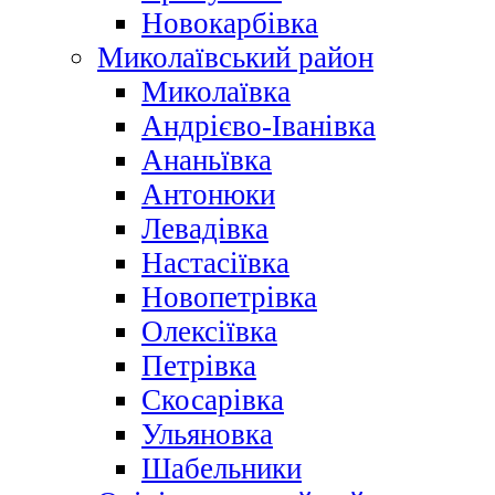
Новокарбівка
Миколаївський район
Миколаївка
Андрієво-Іванівка
Ананьївка
Антонюки
Левадівка
Настасіївка
Новопетрівка
Олексіївка
Петрівка
Скосарівка
Ульяновка
Шабельники