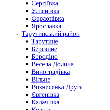
Сергіївка
Успенівка
Фараонівка
Ярославка
Тарутинський район
Тарутине
Березине
Бородіно
Весела Долина
Виноградівка
Вільне
Вознесенка Друга
Євгенівка
Калачівка
Красне