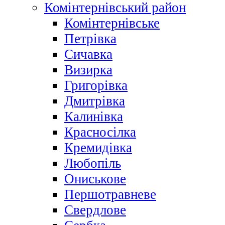
Комінтернівський район
Комінтернівське
Петрівка
Сичавка
Визирка
Григорівка
Дмитрівка
Калинівка
Красносілка
Кремидівка
Любопіль
Ониськове
Першотравневе
Свердлове