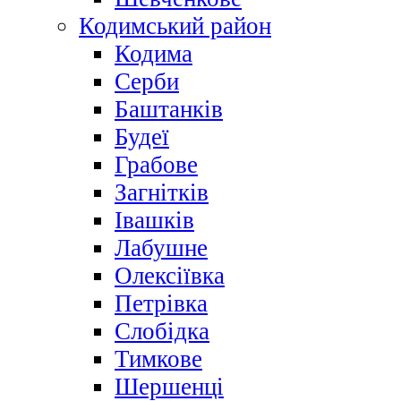
Кодимський район
Кодима
Серби
Баштанків
Будеї
Грабове
Загнітків
Івашків
Лабушне
Олексіївка
Петрівка
Слобідка
Тимкове
Шершенці