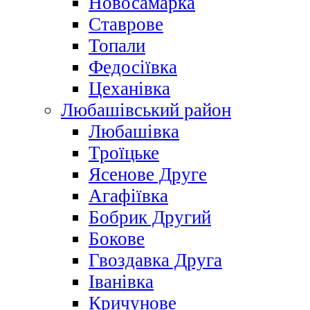
Новосамарка
Ставрове
Топали
Федосіївка
Цеханівка
Любашівський район
Любашівка
Троїцьке
Ясенове Друге
Агафіївка
Бобрик Другий
Бокове
Гвоздавка Друга
Іванівка
Кричунове