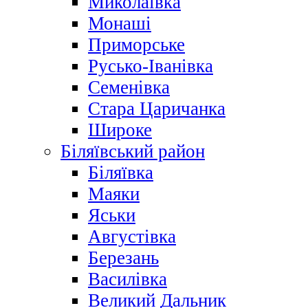
Миколаївка
Монаші
Приморське
Русько-Іванівка
Семенівка
Стара Царичанка
Широке
Біляївський район
Біляївка
Маяки
Яськи
Августівка
Березань
Василівка
Великий Дальник