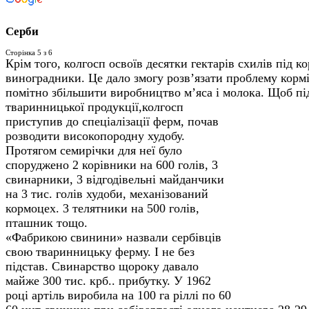
Серби
Сторінка 5 з 6
Крім того, колгосп освоїв десятки гектарів схилів під ко
виноградники. Це дало змогу розв’язати проблему кормі
помітно збільшити виробництво м’яса і молока.
Щоб пі
тваринницької продукції,колгосп
приступив до спеціалізації ферм, почав
розводити високопородну худобу.
Протягом семирічки для неї було
споруджено 2 корівники на 600 голів, 3
свинарники, 3 відгодівельні майданчики
на 3 тис. голів худоби, механізований
кормоцех. 3 телятники на 500 голів,
пташник тощо.
«Фабрикою свинини» назвали сербівців
свою тваринницьку ферму. І не без
підстав. Свинарство щороку давало
майже 300 тис. крб.. прибутку. У 1962
році артіль виробила на 100 га ріллі по 60