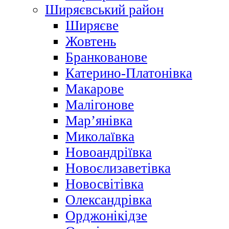
Ширяєвський район
Ширяєве
Жовтень
Бранкованове
Катерино-Платонівка
Макарове
Малігонове
Мар’янівка
Миколаївка
Новоандріївка
Новоєлизаветівка
Новосвітівка
Олександрівка
Орджонікідзе