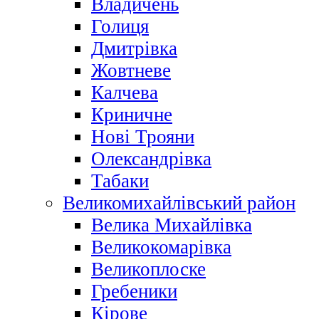
Владичень
Голиця
Дмитрівка
Жовтневе
Калчева
Криничне
Нові Трояни
Олександрівка
Табаки
Великомихайлівський район
Велика Михайлівка
Великокомарівка
Великоплоске
Гребеники
Кірове