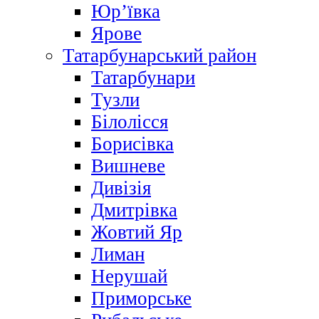
Юр’ївка
Ярове
Татарбунарський район
Татарбунари
Тузли
Білолісся
Борисівка
Вишневе
Дивізія
Дмитрівка
Жовтий Яр
Лиман
Нерушай
Приморське