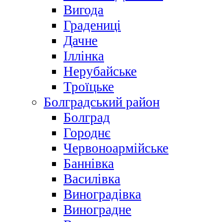
Вигода
Градениці
Дачне
Іллінка
Нерубайське
Троїцьке
Болградський район
Болград
Городнє
Червоноармійське
Баннівка
Василівка
Виноградівка
Виноградне