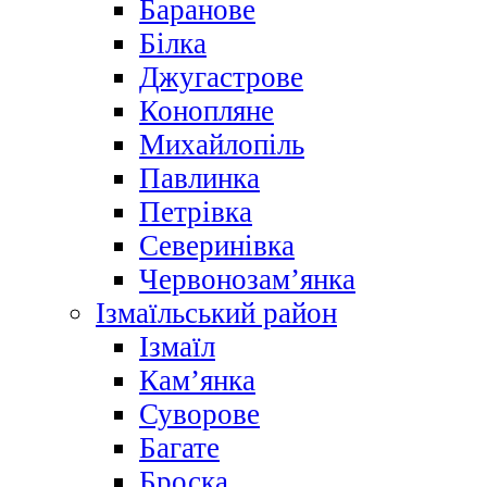
Баранове
Білка
Джугастрове
Конопляне
Михайлопіль
Павлинка
Петрівка
Северинівка
Червонозам’янка
Ізмаїльський район
Ізмаїл
Кам’янка
Суворове
Багате
Броска