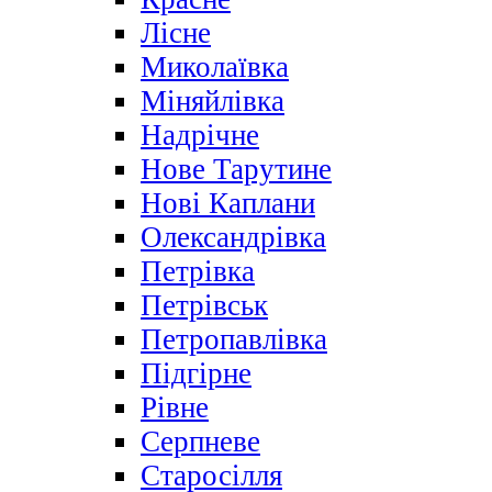
Лісне
Миколаївка
Міняйлівка
Надрічне
Нове Тарутине
Нові Каплани
Олександрівка
Петрівка
Петрівськ
Петропавлівка
Підгірне
Рівне
Серпневе
Старосілля