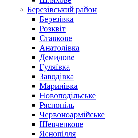
Шляхове
Березівський район
Березівка
Розквіт
Ставкове
Анатолівка
Демидове
Гуляївка
Заводівка
Маринівка
Новоподільське
Ряснопіль
Червоноармійське
Шевченкове
Яснопілля