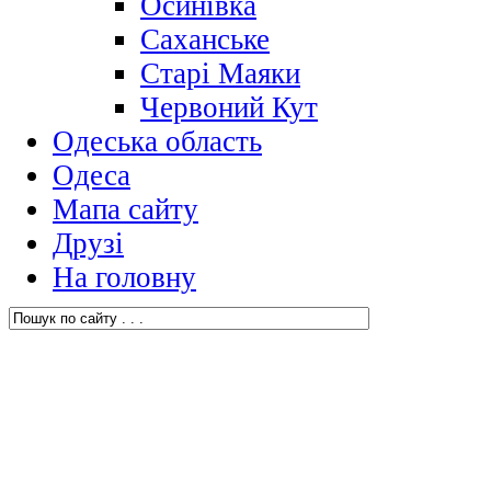
Осинівка
Саханське
Старі Маяки
Червоний Кут
Одеська область
Одеса
Мапа сайту
Друзі
На головну