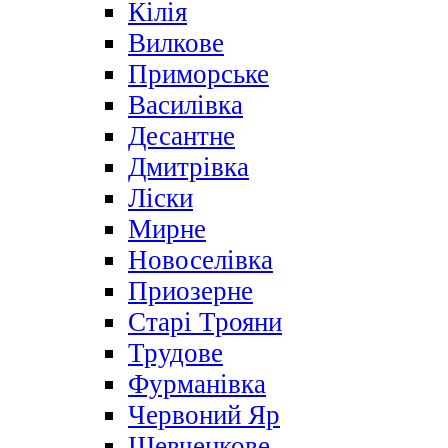
Кілія
Вилкове
Приморське
Василівка
Десантне
Дмитрівка
Ліски
Мирне
Новоселівка
Приозерне
Старі Трояни
Трудове
Фурманівка
Червоний Яр
Шевченкове