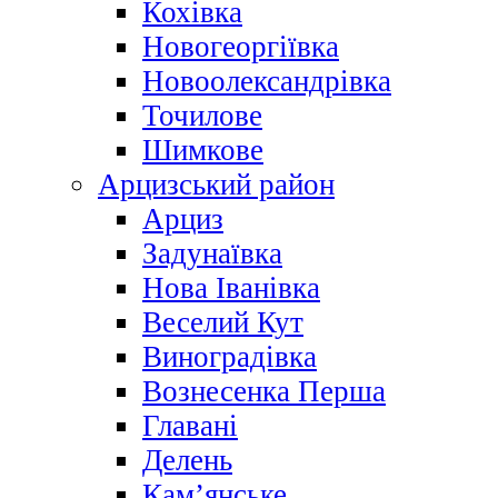
Кохівка
Новогеоргіївка
Новоолександрівка
Точилове
Шимкове
Арцизський район
Арциз
Задунаївка
Нова Іванівка
Веселий Кут
Виноградівка
Вознесенка Перша
Главані
Делень
Кам’янське