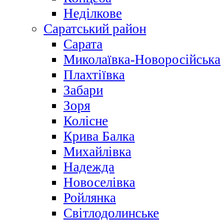
Неділкове
Саратський район
Сарата
Миколаївка-Новоросійська
Плахтіївка
Забари
Зоря
Колісне
Крива Балка
Михайлівка
Надежда
Новоселівка
Ройлянка
Світлодолинське