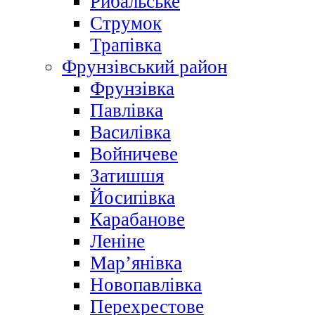
Рибальське
Струмок
Трапівка
Фрунзівський район
Фрунзівка
Павлівка
Василівка
Войничеве
Затишшя
Йосипівка
Карабанове
Леніне
Мар’янівка
Новопавлівка
Перехрестове