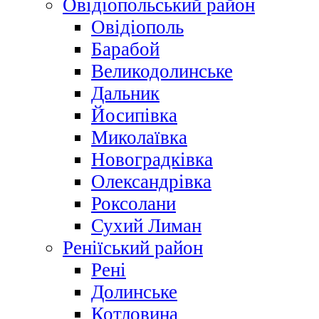
Овідіопольський район
Овідіополь
Барабой
Великодолинське
Дальник
Йосипівка
Миколаївка
Новоградківка
Олександрівка
Роксолани
Сухий Лиман
Реніїський район
Рені
Долинське
Котловина