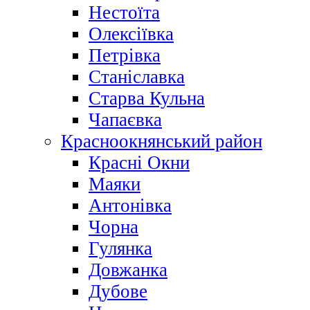
Нестоїта
Олексіївка
Петрівка
Станіславка
Старва Кульна
Чапаєвка
Красноокнянський район
Красні Окни
Маяки
Антонівка
Чорна
Гулянка
Довжанка
Дубове