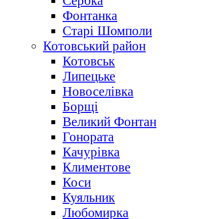
Сербка
Фонтанка
Старі Шомполи
Котовський район
Котовськ
Липецьке
Новоселівка
Борщі
Великий Фонтан
Гонората
Качурівка
Климентове
Коси
Куяльник
Любомирка