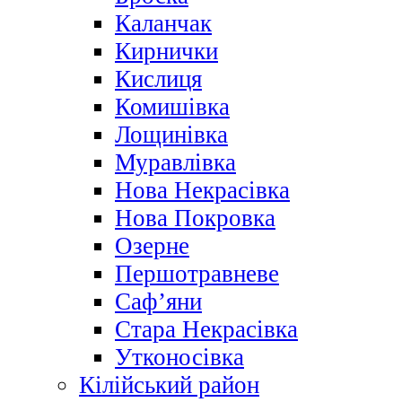
Каланчак
Кирнички
Кислиця
Комишівка
Лощинівка
Муравлівка
Нова Некрасівка
Нова Покровка
Озерне
Першотравневе
Саф’яни
Стара Некрасівка
Утконосівка
Кілійський район