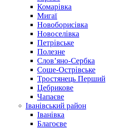
Комарівка
Мигаї
Новоборисівка
Новоселівка
Петрівське
Полезне
Слов’яно-Сербка
Соше-Острівське
Тростянець Перший
Цебрикове
Чапаєве
Іванівський район
Іванівка
Благоєве