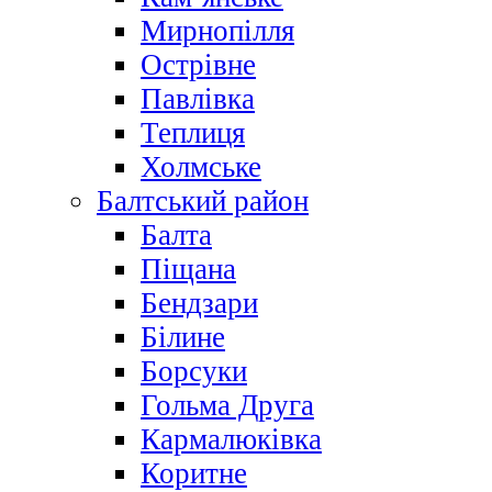
Мирнопілля
Острівне
Павлівка
Теплиця
Холмське
Балтський район
Балта
Піщана
Бендзари
Білине
Борсуки
Гольма Друга
Кармалюківка
Коритне