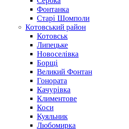
Сербка
Фонтанка
Старі Шомполи
Котовський район
Котовськ
Липецьке
Новоселівка
Борщі
Великий Фонтан
Гонората
Качурівка
Климентове
Коси
Куяльник
Любомирка