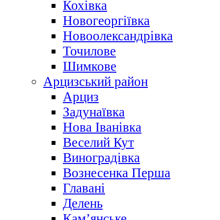
Кохівка
Новогеоргіївка
Новоолександрівка
Точилове
Шимкове
Арцизський район
Арциз
Задунаївка
Нова Іванівка
Веселий Кут
Виноградівка
Вознесенка Перша
Главані
Делень
Кам’янське