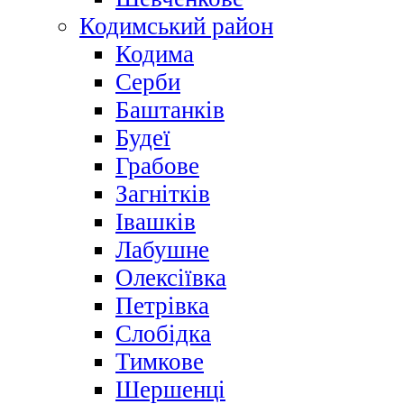
Кодимський район
Кодима
Серби
Баштанків
Будеї
Грабове
Загнітків
Івашків
Лабушне
Олексіївка
Петрівка
Слобідка
Тимкове
Шершенці