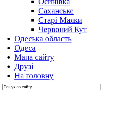
Осинівка
Саханське
Старі Маяки
Червоний Кут
Одеська область
Одеса
Мапа сайту
Друзі
На головну