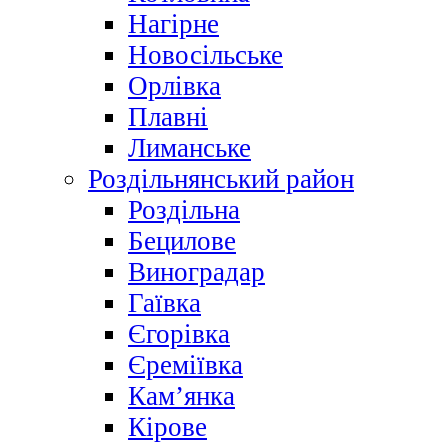
Нагірне
Новосільське
Орлівка
Плавні
Лиманське
Роздільнянський район
Роздільна
Бецилове
Виноградар
Гаївка
Єгорівка
Єреміївка
Кам’янка
Кірове