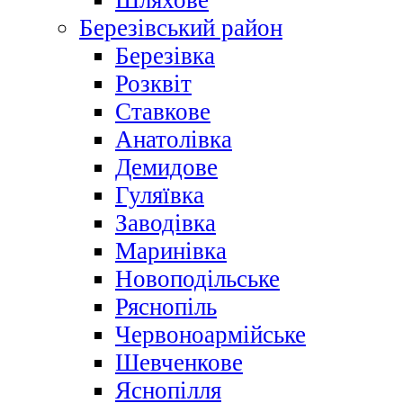
Шляхове
Березівський район
Березівка
Розквіт
Ставкове
Анатолівка
Демидове
Гуляївка
Заводівка
Маринівка
Новоподільське
Ряснопіль
Червоноармійське
Шевченкове
Яснопілля