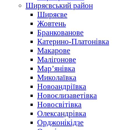
Ширяєвський район
Ширяєве
Жовтень
Бранкованове
Катерино-Платонівка
Макарове
Малігонове
Мар’янівка
Миколаївка
Новоандріївка
Новоєлизаветівка
Новосвітівка
Олександрівка
Орджонікідзе