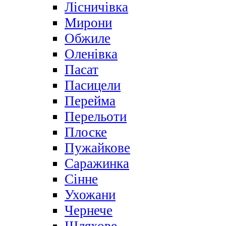
Лісничівка
Мирони
Обжиле
Оленівка
Пасат
Пасицели
Перейма
Перельоти
Плоске
Пужайкове
Саражинка
Сінне
Ухожани
Чернече