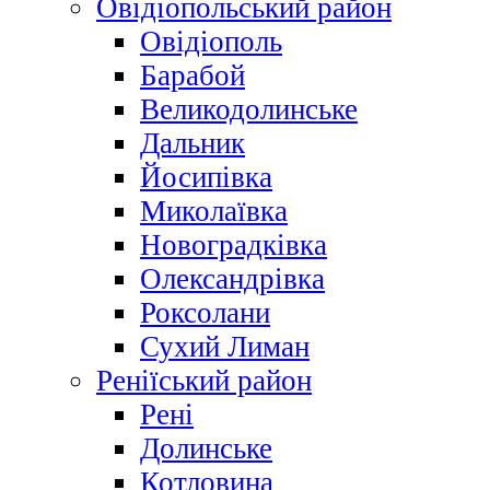
Овідіопольський район
Овідіополь
Барабой
Великодолинське
Дальник
Йосипівка
Миколаївка
Новоградківка
Олександрівка
Роксолани
Сухий Лиман
Реніїський район
Рені
Долинське
Котловина