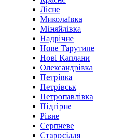
Лісне
Миколаївка
Міняйлівка
Надрічне
Нове Тарутине
Нові Каплани
Олександрівка
Петрівка
Петрівськ
Петропавлівка
Підгірне
Рівне
Серпневе
Старосілля