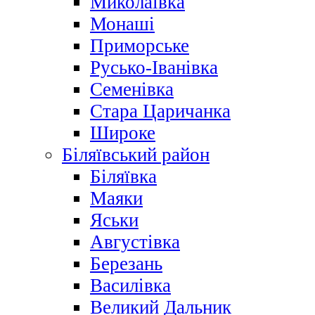
Миколаївка
Монаші
Приморське
Русько-Іванівка
Семенівка
Стара Царичанка
Широке
Біляївський район
Біляївка
Маяки
Яськи
Августівка
Березань
Василівка
Великий Дальник