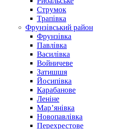
Рибальське
Струмок
Трапівка
Фрунзівський район
Фрунзівка
Павлівка
Василівка
Войничеве
Затишшя
Йосипівка
Карабанове
Леніне
Мар’янівка
Новопавлівка
Перехрестове