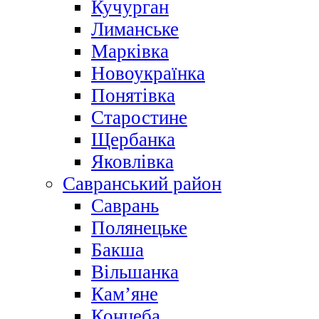
Кучурган
Лиманське
Марківка
Новоукраїнка
Понятівка
Старостине
Щербанка
Яковлівка
Савранський район
Саврань
Полянецьке
Бакша
Вільшанка
Кам’яне
Концеба