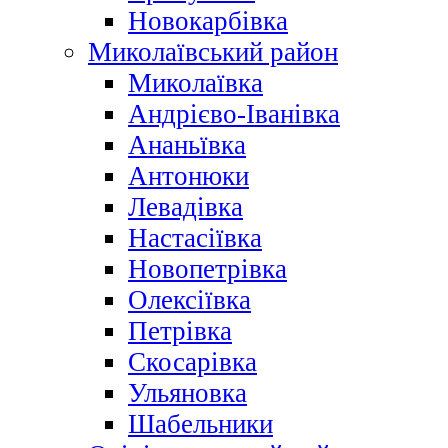
Новокарбівка
Миколаївський район
Миколаївка
Андрієво-Іванівка
Ананьївка
Антонюки
Левадівка
Настасіївка
Новопетрівка
Олексіївка
Петрівка
Скосарівка
Ульяновка
Шабельники