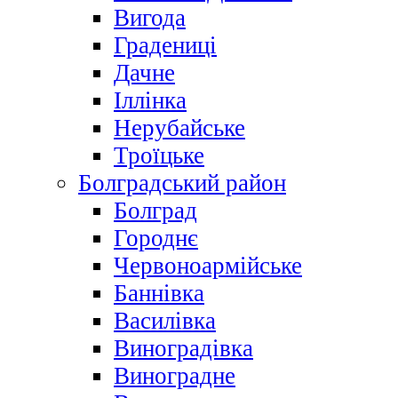
Вигода
Градениці
Дачне
Іллінка
Нерубайське
Троїцьке
Болградський район
Болград
Городнє
Червоноармійське
Баннівка
Василівка
Виноградівка
Виноградне