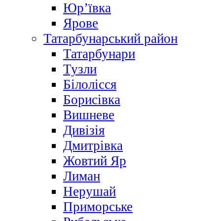
Юр’ївка
Ярове
Татарбунарський район
Татарбунари
Тузли
Білолісся
Борисівка
Вишневе
Дивізія
Дмитрівка
Жовтий Яр
Лиман
Нерушай
Приморське