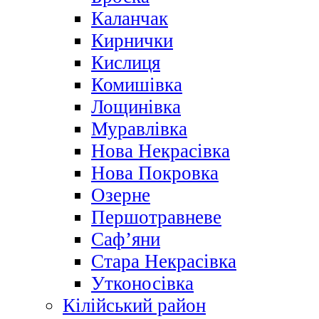
Каланчак
Кирнички
Кислиця
Комишівка
Лощинівка
Муравлівка
Нова Некрасівка
Нова Покровка
Озерне
Першотравневе
Саф’яни
Стара Некрасівка
Утконосівка
Кілійський район