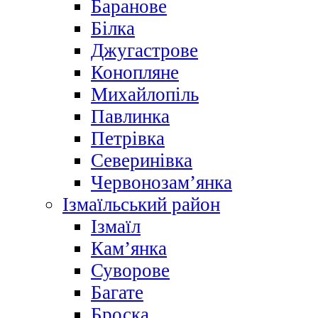
Баранове
Білка
Джугастрове
Конопляне
Михайлопіль
Павлинка
Петрівка
Северинівка
Червонозам’янка
Ізмаїльський район
Ізмаїл
Кам’янка
Суворове
Багате
Броска