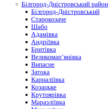
Білгород-Дністровський район
Білгород-Дністровський
Старокозаче
Шабо
Адамівка
Андріївка
Бритівка
Великомар’янівка
Випасне
Затока
Карналіївка
Козацьке
Крутоярівка
Маразліївка