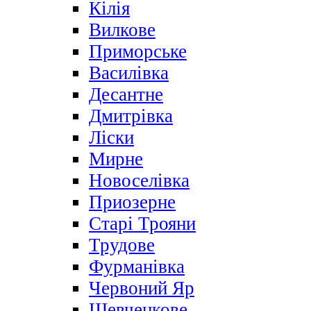
Кілія
Вилкове
Приморське
Василівка
Десантне
Дмитрівка
Ліски
Мирне
Новоселівка
Приозерне
Старі Трояни
Трудове
Фурманівка
Червоний Яр
Шевченкове