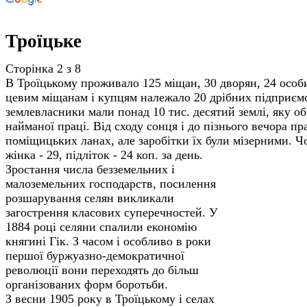
Троїцьке
Сторінка 2 з 8
В Троїцькому проживало 125 міщан, 30 дворян, 24 особ
цевим міщанам і купцям належало 20 дрібних підприємс
землевласники мали понад 10 тис. десятий землі, яку о
найманої праці. Від сходу сонця і до пізнього вечора 
поміщицьких ланах, але заробітки їх були мізерними. Ч
жінка - 29, підліток - 24 коп. за день.
Зростання числа безземельних і
малоземельних господарств, посилення
розша­рування селян викликали
загострення класових суперечностей. У
1884 році селяни спалили економію
княгині Гік. З часом і особливо в роки
першої буржуазно-демократичної
революції вони переходять до більш
організованих форм боротьби.
З весни 1905 року в Троїцькому і селах