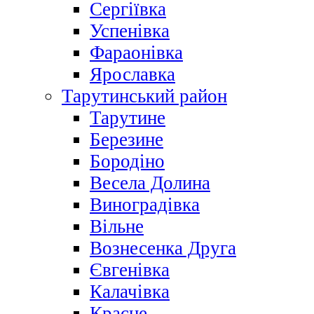
Сергіївка
Успенівка
Фараонівка
Ярославка
Тарутинський район
Тарутине
Березине
Бородіно
Весела Долина
Виноградівка
Вільне
Вознесенка Друга
Євгенівка
Калачівка
Красне