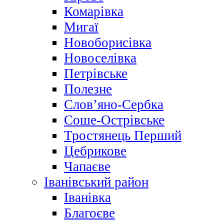
Комарівка
Мигаї
Новоборисівка
Новоселівка
Петрівське
Полезне
Слов’яно-Сербка
Соше-Острівське
Тростянець Перший
Цебрикове
Чапаєве
Іванівський район
Іванівка
Благоєве