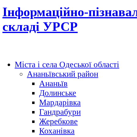
Інформаційно-пізнавал
складі УРСР
Міста і села Одеської області
Ананьївський район
Ананьїв
Долинське
Мардарівка
Гандрабури
Жеребкове
Коханівка