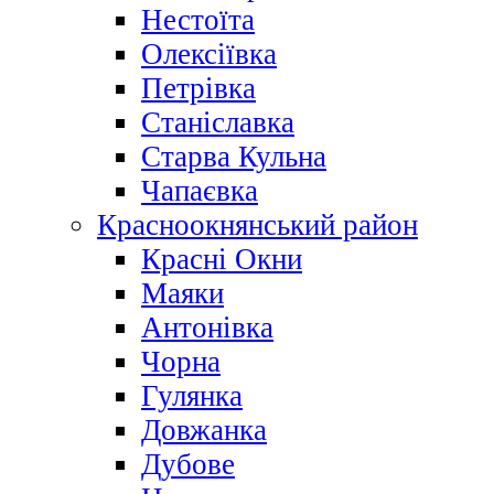
Нестоїта
Олексіївка
Петрівка
Станіславка
Старва Кульна
Чапаєвка
Красноокнянський район
Красні Окни
Маяки
Антонівка
Чорна
Гулянка
Довжанка
Дубове