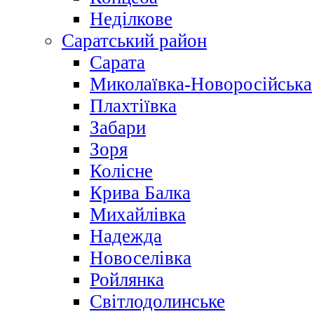
Неділкове
Саратський район
Сарата
Миколаївка-Новоросійська
Плахтіївка
Забари
Зоря
Колісне
Крива Балка
Михайлівка
Надежда
Новоселівка
Ройлянка
Світлодолинське