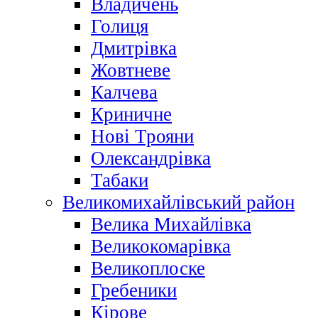
Владичень
Голиця
Дмитрівка
Жовтневе
Калчева
Криничне
Нові Трояни
Олександрівка
Табаки
Великомихайлівський район
Велика Михайлівка
Великокомарівка
Великоплоске
Гребеники
Кірове