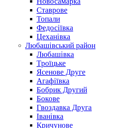
Новосамарка
Ставрове
Топали
Федосіївка
Цеханівка
Любашівський район
Любашівка
Троїцьке
Ясенове Друге
Агафіївка
Бобрик Другий
Бокове
Гвоздавка Друга
Іванівка
Кричунове