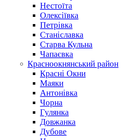
Нестоїта
Олексіївка
Петрівка
Станіславка
Старва Кульна
Чапаєвка
Красноокнянський район
Красні Окни
Маяки
Антонівка
Чорна
Гулянка
Довжанка
Дубове