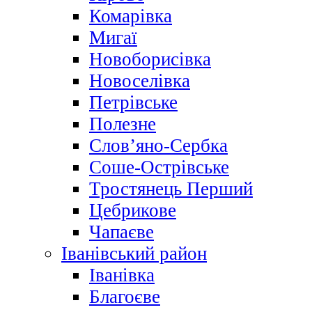
Комарівка
Мигаї
Новоборисівка
Новоселівка
Петрівське
Полезне
Слов’яно-Сербка
Соше-Острівське
Тростянець Перший
Цебрикове
Чапаєве
Іванівський район
Іванівка
Благоєве