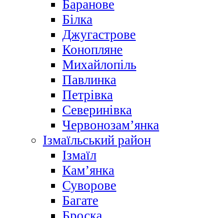
Баранове
Білка
Джугастрове
Конопляне
Михайлопіль
Павлинка
Петрівка
Северинівка
Червонозам’янка
Ізмаїльський район
Ізмаїл
Кам’янка
Суворове
Багате
Броска