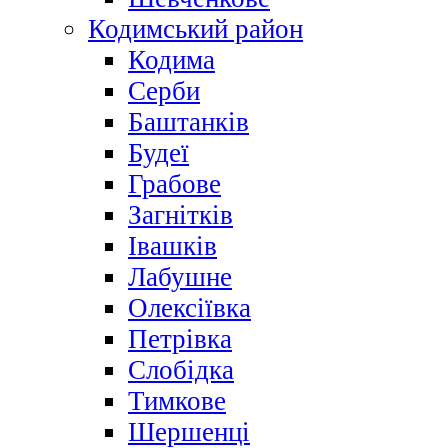
Кодимський район
Кодима
Серби
Баштанків
Будеї
Грабове
Загнітків
Івашків
Лабушне
Олексіївка
Петрівка
Слобідка
Тимкове
Шершенці