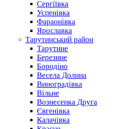
Сергіївка
Успенівка
Фараонівка
Ярославка
Тарутинський район
Тарутине
Березине
Бородіно
Весела Долина
Виноградівка
Вільне
Вознесенка Друга
Євгенівка
Калачівка
Красне