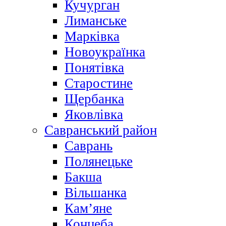
Кучурган
Лиманське
Марківка
Новоукраїнка
Понятівка
Старостине
Щербанка
Яковлівка
Савранський район
Саврань
Полянецьке
Бакша
Вільшанка
Кам’яне
Концеба