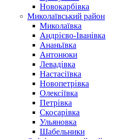
Новокарбівка
Миколаївський район
Миколаївка
Андрієво-Іванівка
Ананьївка
Антонюки
Левадівка
Настасіївка
Новопетрівка
Олексіївка
Петрівка
Скосарівка
Ульяновка
Шабельники