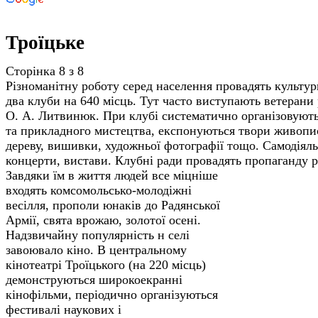
Троїцьке
Сторінка 8 з 8
Різноманітну роботу серед населення провадять культурн
два клуби на 640 місць. Тут часто виступають ветерани 
О. А. Литвинюк. При клубі систематично організовують
та прикладного мистецтва, експонуються твори живопису
дереву, вишивки, художньої фотографії тощо. Самодіял
концерти, вистави. Клубні ради провадять пропаганду
р
Завдяки їм в життя людей все міцніше
входять комсомольсько-молодіжні
весілля, прополи юнаків до Радянської
Армії, свята врожаю, золотої осені.
Надзвичайну популярність н селі
завоювало кіно. В центральному
кінотеатрі Троїцького (на 220 місць)
демонструються широкоекранні
кінофільми, періодично організуються
фестивалі наукових і