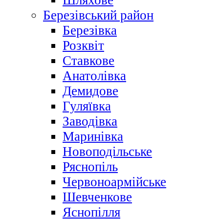
Шляхове
Березівський район
Березівка
Розквіт
Ставкове
Анатолівка
Демидове
Гуляївка
Заводівка
Маринівка
Новоподільське
Ряснопіль
Червоноармійське
Шевченкове
Яснопілля