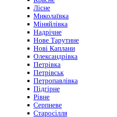
Лісне
Миколаївка
Міняйлівка
Надрічне
Нове Тарутине
Нові Каплани
Олександрівка
Петрівка
Петрівськ
Петропавлівка
Підгірне
Рівне
Серпневе
Старосілля