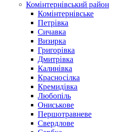
Комінтернівський район
Комінтернівське
Петрівка
Сичавка
Визирка
Григорівка
Дмитрівка
Калинівка
Красносілка
Кремидівка
Любопіль
Ониськове
Першотравневе
Свердлове