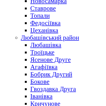
Новосамарка
Ставрове
Топали
Федосіївка
Цеханівка
Любашівський район
Любашівка
Троїцьке
Ясенове Друге
Агафіївка
Бобрик Другий
Бокове
Гвоздавка Друга
Іванівка
Кричунове