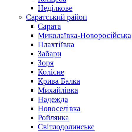
Неділкове
Саратський район
Сарата
Миколаївка-Новоросійська
Плахтіївка
Забари
Зоря
Колісне
Крива Балка
Михайлівка
Надежда
Новоселівка
Ройлянка
Світлодолинське