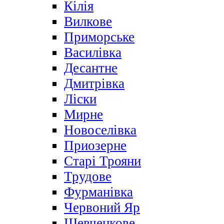
Кілія
Вилкове
Приморське
Василівка
Десантне
Дмитрівка
Ліски
Мирне
Новоселівка
Приозерне
Старі Трояни
Трудове
Фурманівка
Червоний Яр
Шевченкове