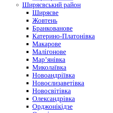
Ширяєвський район
Ширяєве
Жовтень
Бранкованове
Катерино-Платонівка
Макарове
Малігонове
Мар’янівка
Миколаївка
Новоандріївка
Новоєлизаветівка
Новосвітівка
Олександрівка
Орджонікідзе