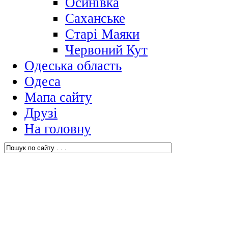
Осинівка
Саханське
Старі Маяки
Червоний Кут
Одеська область
Одеса
Мапа сайту
Друзі
На головну