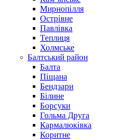
Мирнопілля
Острівне
Павлівка
Теплиця
Холмське
Балтський район
Балта
Піщана
Бендзари
Білине
Борсуки
Гольма Друга
Кармалюківка
Коритне