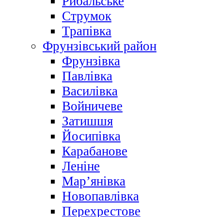
Рибальське
Струмок
Трапівка
Фрунзівський район
Фрунзівка
Павлівка
Василівка
Войничеве
Затишшя
Йосипівка
Карабанове
Леніне
Мар’янівка
Новопавлівка
Перехрестове