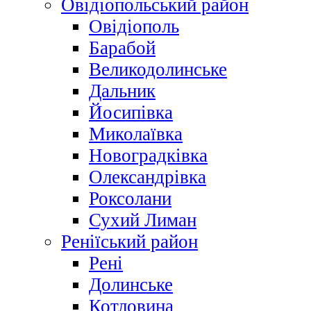
Овідіопольський район
Овідіополь
Барабой
Великодолинське
Дальник
Йосипівка
Миколаївка
Новоградківка
Олександрівка
Роксолани
Сухий Лиман
Реніїський район
Рені
Долинське
Котловина