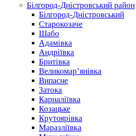
Білгород-Дністровський район
Білгород-Дністровський
Старокозаче
Шабо
Адамівка
Андріївка
Бритівка
Великомар’янівка
Випасне
Затока
Карналіївка
Козацьке
Крутоярівка
Маразліївка