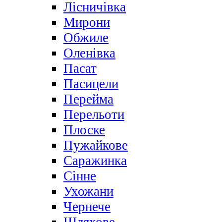
Лісничівка
Мирони
Обжиле
Оленівка
Пасат
Пасицели
Перейма
Перельоти
Плоске
Пужайкове
Саражинка
Сінне
Ухожани
Чернече