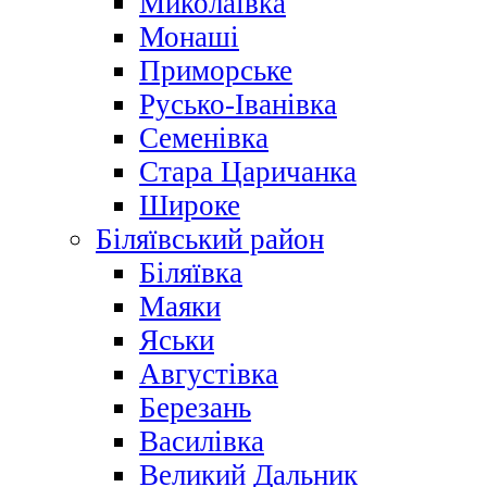
Миколаївка
Монаші
Приморське
Русько-Іванівка
Семенівка
Стара Царичанка
Широке
Біляївський район
Біляївка
Маяки
Яськи
Августівка
Березань
Василівка
Великий Дальник