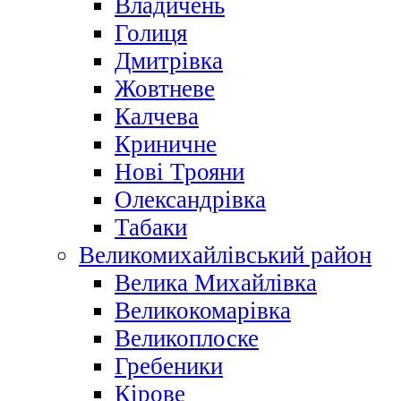
Владичень
Голиця
Дмитрівка
Жовтневе
Калчева
Криничне
Нові Трояни
Олександрівка
Табаки
Великомихайлівський район
Велика Михайлівка
Великокомарівка
Великоплоске
Гребеники
Кірове