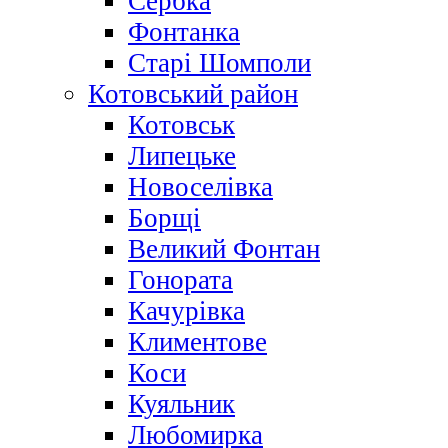
Сербка
Фонтанка
Старі Шомполи
Котовський район
Котовськ
Липецьке
Новоселівка
Борщі
Великий Фонтан
Гонората
Качурівка
Климентове
Коси
Куяльник
Любомирка