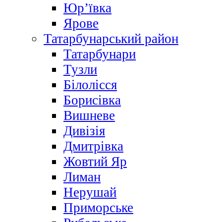
Юр’ївка
Ярове
Татарбунарський район
Татарбунари
Тузли
Білолісся
Борисівка
Вишневе
Дивізія
Дмитрівка
Жовтий Яр
Лиман
Нерушай
Приморське