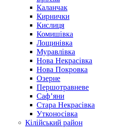
Каланчак
Кирнички
Кислиця
Комишівка
Лощинівка
Муравлівка
Нова Некрасівка
Нова Покровка
Озерне
Першотравневе
Саф’яни
Стара Некрасівка
Утконосівка
Кілійський район