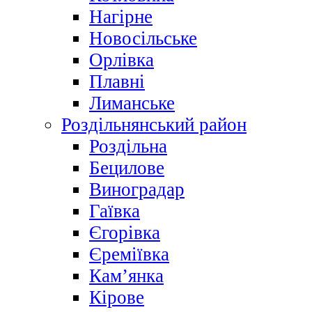
Нагірне
Новосільське
Орлівка
Плавні
Лиманське
Роздільнянський район
Роздільна
Бецилове
Виноградар
Гаївка
Єгорівка
Єреміївка
Кам’янка
Кірове