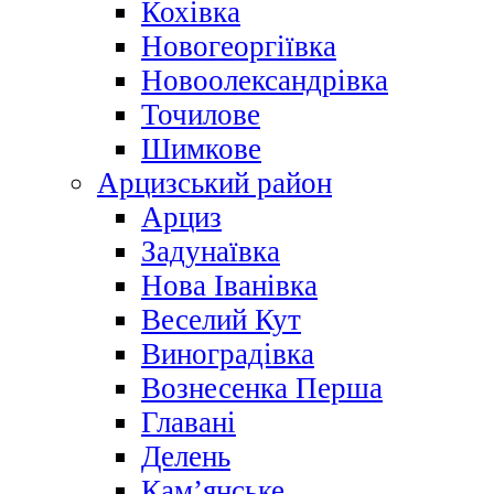
Кохівка
Новогеоргіївка
Новоолександрівка
Точилове
Шимкове
Арцизський район
Арциз
Задунаївка
Нова Іванівка
Веселий Кут
Виноградівка
Вознесенка Перша
Главані
Делень
Кам’янське