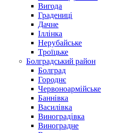
Вигода
Градениці
Дачне
Іллінка
Нерубайське
Троїцьке
Болградський район
Болград
Городнє
Червоноармійське
Баннівка
Василівка
Виноградівка
Виноградне