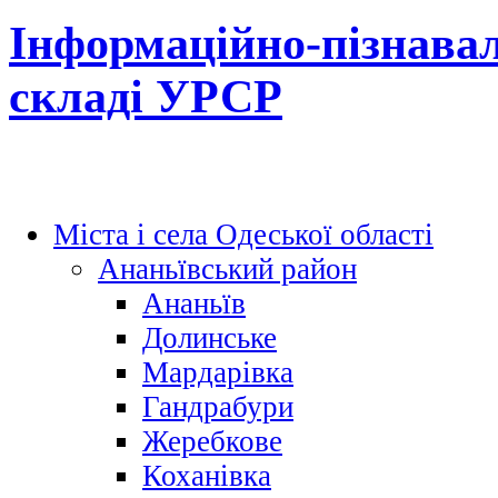
Інформаційно-пізнавал
складі УРСР
Міста і села Одеської області
Ананьївський район
Ананьїв
Долинське
Мардарівка
Гандрабури
Жеребкове
Коханівка