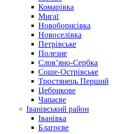
Комарівка
Мигаї
Новоборисівка
Новоселівка
Петрівське
Полезне
Слов’яно-Сербка
Соше-Острівське
Тростянець Перший
Цебрикове
Чапаєве
Іванівський район
Іванівка
Благоєве