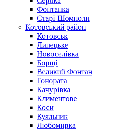
Сербка
Фонтанка
Старі Шомполи
Котовський район
Котовськ
Липецьке
Новоселівка
Борщі
Великий Фонтан
Гонората
Качурівка
Климентове
Коси
Куяльник
Любомирка