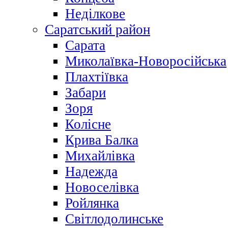
Неділкове
Саратський район
Сарата
Миколаївка-Новоросійська
Плахтіївка
Забари
Зоря
Колісне
Крива Балка
Михайлівка
Надежда
Новоселівка
Ройлянка
Світлодолинське