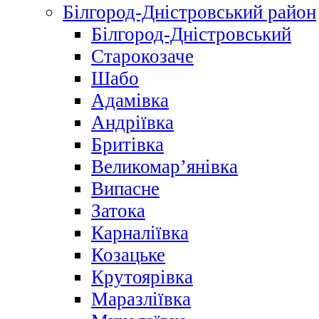
Білгород-Дністровський район
Білгород-Дністровський
Старокозаче
Шабо
Адамівка
Андріївка
Бритівка
Великомар’янівка
Випасне
Затока
Карналіївка
Козацьке
Крутоярівка
Маразліївка