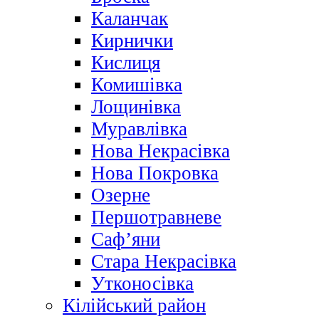
Каланчак
Кирнички
Кислиця
Комишівка
Лощинівка
Муравлівка
Нова Некрасівка
Нова Покровка
Озерне
Першотравневе
Саф’яни
Стара Некрасівка
Утконосівка
Кілійський район