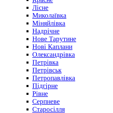
Лісне
Миколаївка
Міняйлівка
Надрічне
Нове Тарутине
Нові Каплани
Олександрівка
Петрівка
Петрівськ
Петропавлівка
Підгірне
Рівне
Серпневе
Старосілля