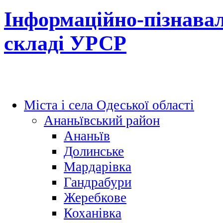
Інформаційно-пізнавал
складі УРСР
Міста і села Одеської області
Ананьївський район
Ананьїв
Долинське
Мардарівка
Гандрабури
Жеребкове
Коханівка