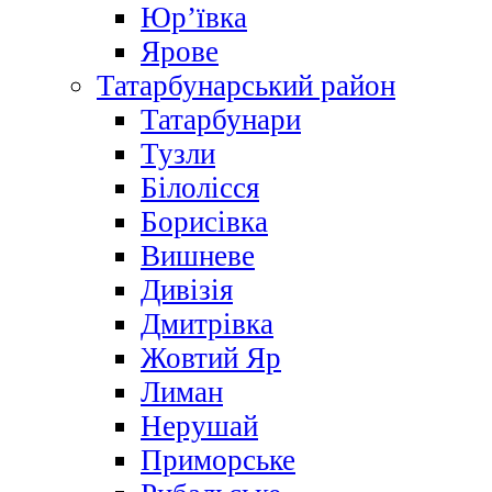
Юр’ївка
Ярове
Татарбунарський район
Татарбунари
Тузли
Білолісся
Борисівка
Вишневе
Дивізія
Дмитрівка
Жовтий Яр
Лиман
Нерушай
Приморське