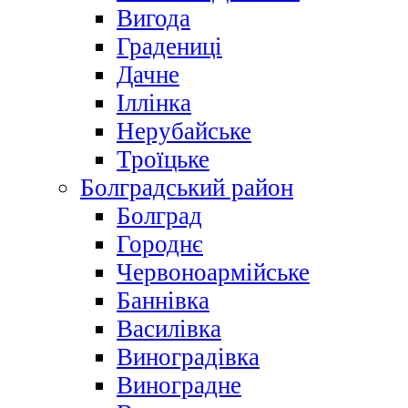
Вигода
Градениці
Дачне
Іллінка
Нерубайське
Троїцьке
Болградський район
Болград
Городнє
Червоноармійське
Баннівка
Василівка
Виноградівка
Виноградне