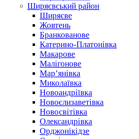
Ширяєвський район
Ширяєве
Жовтень
Бранкованове
Катерино-Платонівка
Макарове
Малігонове
Мар’янівка
Миколаївка
Новоандріївка
Новоєлизаветівка
Новосвітівка
Олександрівка
Орджонікідзе