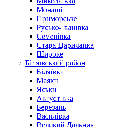
Миколаївка
Монаші
Приморське
Русько-Іванівка
Семенівка
Стара Царичанка
Широке
Біляївський район
Біляївка
Маяки
Яськи
Августівка
Березань
Василівка
Великий Дальник