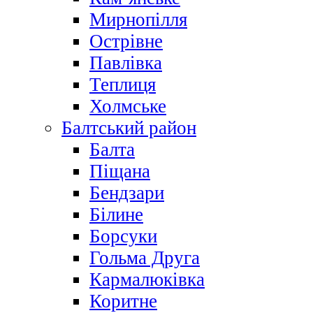
Мирнопілля
Острівне
Павлівка
Теплиця
Холмське
Балтський район
Балта
Піщана
Бендзари
Білине
Борсуки
Гольма Друга
Кармалюківка
Коритне