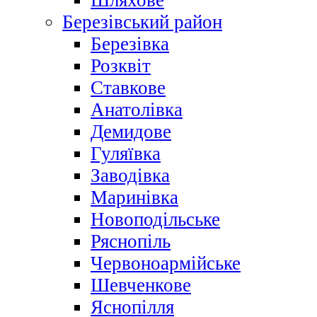
Шляхове
Березівський район
Березівка
Розквіт
Ставкове
Анатолівка
Демидове
Гуляївка
Заводівка
Маринівка
Новоподільське
Ряснопіль
Червоноармійське
Шевченкове
Яснопілля