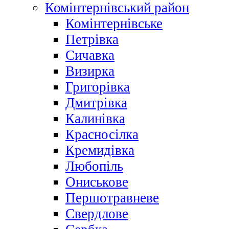
Комінтернівський район
Комінтернівське
Петрівка
Сичавка
Визирка
Григорівка
Дмитрівка
Калинівка
Красносілка
Кремидівка
Любопіль
Ониськове
Першотравневе
Свердлове