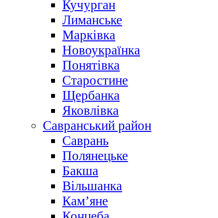
Кучурган
Лиманське
Марківка
Новоукраїнка
Понятівка
Старостине
Щербанка
Яковлівка
Савранський район
Саврань
Полянецьке
Бакша
Вільшанка
Кам’яне
Концеба