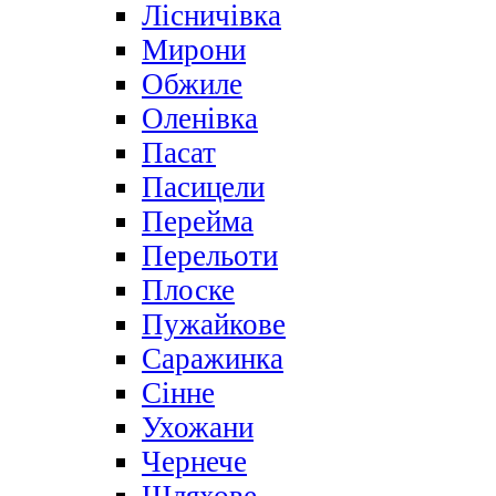
Лісничівка
Мирони
Обжиле
Оленівка
Пасат
Пасицели
Перейма
Перельоти
Плоске
Пужайкове
Саражинка
Сінне
Ухожани
Чернече