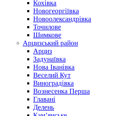
Кохівка
Новогеоргіївка
Новоолександрівка
Точилове
Шимкове
Арцизський район
Арциз
Задунаївка
Нова Іванівка
Веселий Кут
Виноградівка
Вознесенка Перша
Главані
Делень
Кам’янське