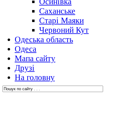
Осинівка
Саханське
Старі Маяки
Червоний Кут
Одеська область
Одеса
Мапа сайту
Друзі
На головну