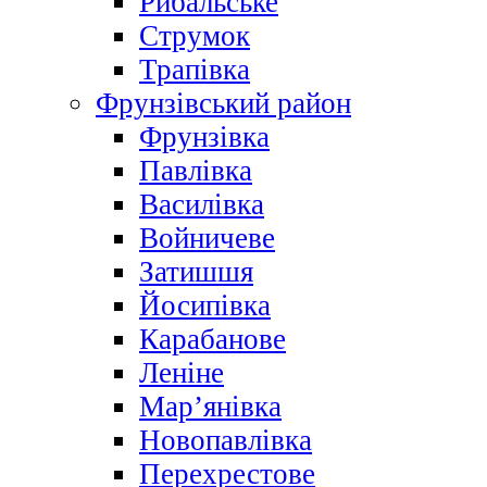
Рибальське
Струмок
Трапівка
Фрунзівський район
Фрунзівка
Павлівка
Василівка
Войничеве
Затишшя
Йосипівка
Карабанове
Леніне
Мар’янівка
Новопавлівка
Перехрестове