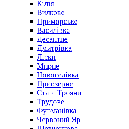
Кілія
Вилкове
Приморське
Василівка
Десантне
Дмитрівка
Ліски
Мирне
Новоселівка
Приозерне
Старі Трояни
Трудове
Фурманівка
Червоний Яр
Шевченкове