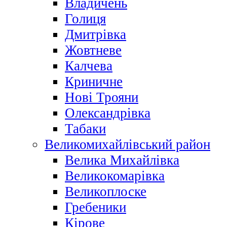
Владичень
Голиця
Дмитрівка
Жовтневе
Калчева
Криничне
Нові Трояни
Олександрівка
Табаки
Великомихайлівський район
Велика Михайлівка
Великокомарівка
Великоплоске
Гребеники
Кірове