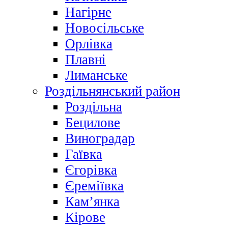
Нагірне
Новосільське
Орлівка
Плавні
Лиманське
Роздільнянський район
Роздільна
Бецилове
Виноградар
Гаївка
Єгорівка
Єреміївка
Кам’янка
Кірове