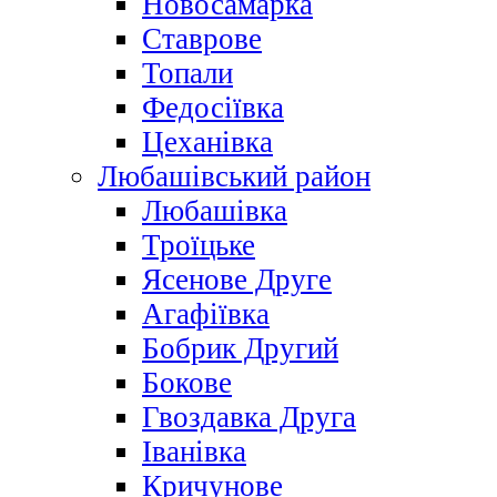
Новосамарка
Ставрове
Топали
Федосіївка
Цеханівка
Любашівський район
Любашівка
Троїцьке
Ясенове Друге
Агафіївка
Бобрик Другий
Бокове
Гвоздавка Друга
Іванівка
Кричунове