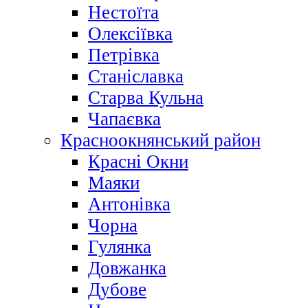
Нестоїта
Олексіївка
Петрівка
Станіславка
Старва Кульна
Чапаєвка
Красноокнянський район
Красні Окни
Маяки
Антонівка
Чорна
Гулянка
Довжанка
Дубове