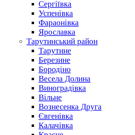
Сергіївка
Успенівка
Фараонівка
Ярославка
Тарутинський район
Тарутине
Березине
Бородіно
Весела Долина
Виноградівка
Вільне
Вознесенка Друга
Євгенівка
Калачівка
Красне