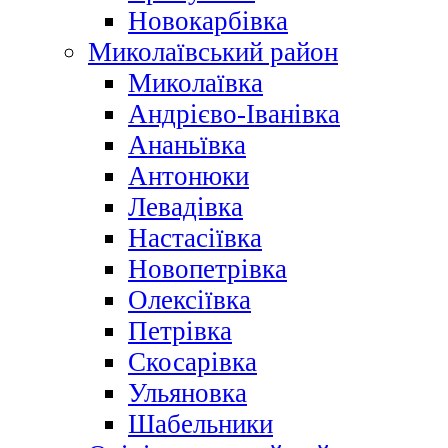
Новокарбівка
Миколаївський район
Миколаївка
Андрієво-Іванівка
Ананьївка
Антонюки
Левадівка
Настасіївка
Новопетрівка
Олексіївка
Петрівка
Скосарівка
Ульяновка
Шабельники