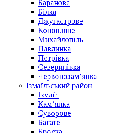
Баранове
Білка
Джугастрове
Конопляне
Михайлопіль
Павлинка
Петрівка
Северинівка
Червонозам’янка
Ізмаїльський район
Ізмаїл
Кам’янка
Суворове
Багате
Броска