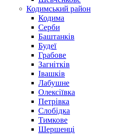
Кодимський район
Кодима
Серби
Баштанків
Будеї
Грабове
Загнітків
Івашків
Лабушне
Олексіївка
Петрівка
Слобідка
Тимкове
Шершенці