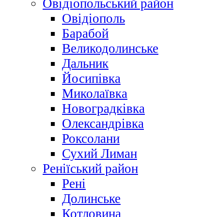
Овідіопольський район
Овідіополь
Барабой
Великодолинське
Дальник
Йосипівка
Миколаївка
Новоградківка
Олександрівка
Роксолани
Сухий Лиман
Реніїський район
Рені
Долинське
Котловина