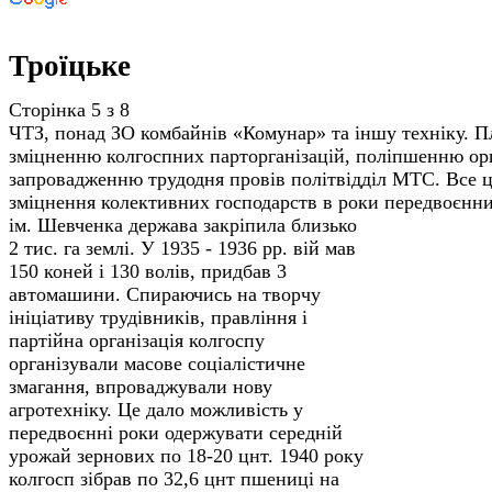
Троїцьке
Сторінка 5 з 8
ЧТЗ, понад ЗО комбайнів «Комунар» та іншу техніку. П
зміцненню колгоспних парторганізацій, поліпшенню орга
запроваджен­ню трудодня провів політвідділ МТС. Все 
зміцнення колек­тивних господарств в роки передвоєнни
ім. Шевченка держава закріпила близько
2 тис. га землі. У 1935 - 1936 рр. вій мав
150 коней і 130 волів, придбав 3
автомашини. Спираючись на творчу
ініціативу трудівників, правління і
партійна організація колгоспу
організували масове соціалістичне
змаган­ня, впроваджували нову
агротехніку. Це дало можливість у
передвоєнні роки одер­жувати середній
урожай зернових по 18-20 цнт. 1940 року
колгосп зібрав по 32,6 цнт пшениці на