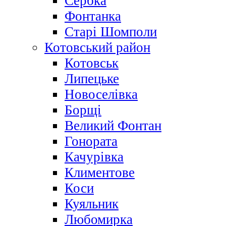
Сербка
Фонтанка
Старі Шомполи
Котовський район
Котовськ
Липецьке
Новоселівка
Борщі
Великий Фонтан
Гонората
Качурівка
Климентове
Коси
Куяльник
Любомирка