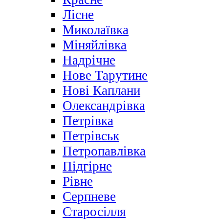
Лісне
Миколаївка
Міняйлівка
Надрічне
Нове Тарутине
Нові Каплани
Олександрівка
Петрівка
Петрівськ
Петропавлівка
Підгірне
Рівне
Серпневе
Старосілля