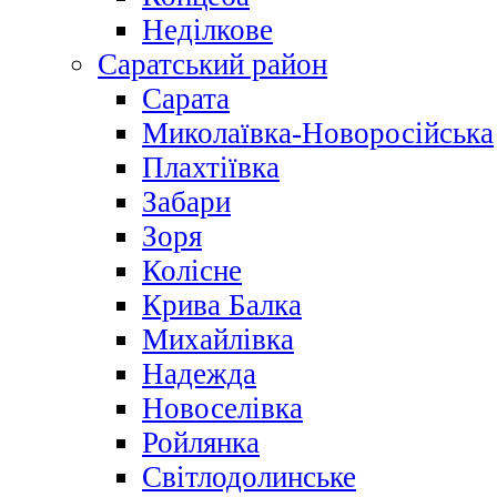
Неділкове
Саратський район
Сарата
Миколаївка-Новоросійська
Плахтіївка
Забари
Зоря
Колісне
Крива Балка
Михайлівка
Надежда
Новоселівка
Ройлянка
Світлодолинське