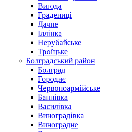
Вигода
Градениці
Дачне
Іллінка
Нерубайське
Троїцьке
Болградський район
Болград
Городнє
Червоноармійське
Баннівка
Василівка
Виноградівка
Виноградне