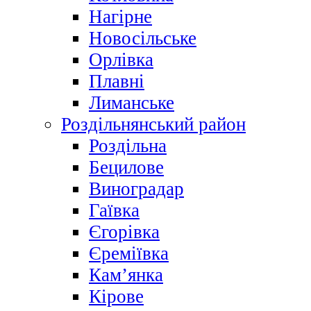
Нагірне
Новосільське
Орлівка
Плавні
Лиманське
Роздільнянський район
Роздільна
Бецилове
Виноградар
Гаївка
Єгорівка
Єреміївка
Кам’янка
Кірове