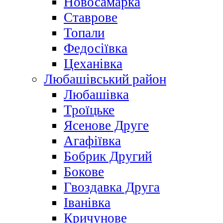
Новосамарка
Ставрове
Топали
Федосіївка
Цеханівка
Любашівський район
Любашівка
Троїцьке
Ясенове Друге
Агафіївка
Бобрик Другий
Бокове
Гвоздавка Друга
Іванівка
Кричунове