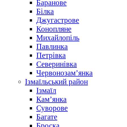
Баранове
Білка
Джугастрове
Конопляне
Михайлопіль
Павлинка
Петрівка
Северинівка
Червонозам’янка
Ізмаїльський район
Ізмаїл
Кам’янка
Суворове
Багате
Броска