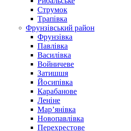
Рибальське
Струмок
Трапівка
Фрунзівський район
Фрунзівка
Павлівка
Василівка
Войничеве
Затишшя
Йосипівка
Карабанове
Леніне
Мар’янівка
Новопавлівка
Перехрестове