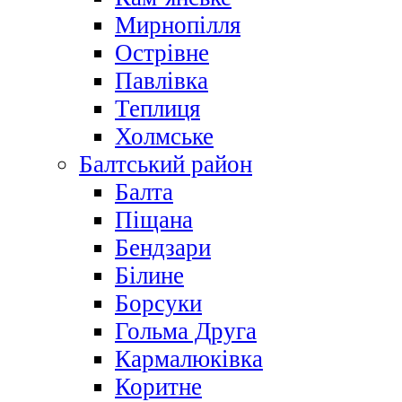
Мирнопілля
Острівне
Павлівка
Теплиця
Холмське
Балтський район
Балта
Піщана
Бендзари
Білине
Борсуки
Гольма Друга
Кармалюківка
Коритне