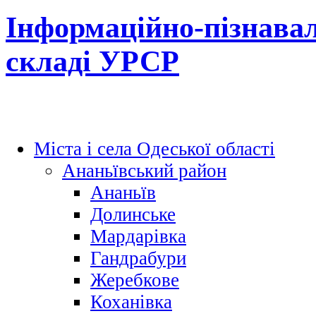
Інформаційно-пізнавал
складі УРСР
Міста і села Одеської області
Ананьївський район
Ананьїв
Долинське
Мардарівка
Гандрабури
Жеребкове
Коханівка