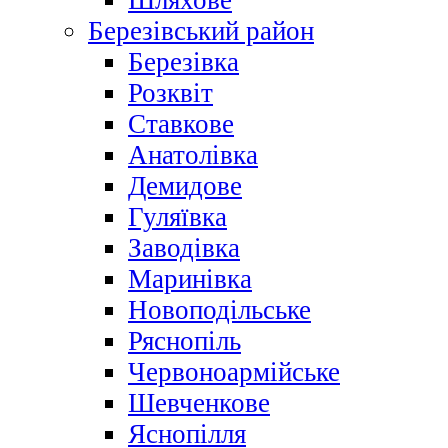
Шляхове
Березівський район
Березівка
Розквіт
Ставкове
Анатолівка
Демидове
Гуляївка
Заводівка
Маринівка
Новоподільське
Ряснопіль
Червоноармійське
Шевченкове
Яснопілля