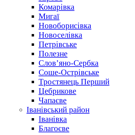
Комарівка
Мигаї
Новоборисівка
Новоселівка
Петрівське
Полезне
Слов’яно-Сербка
Соше-Острівське
Тростянець Перший
Цебрикове
Чапаєве
Іванівський район
Іванівка
Благоєве