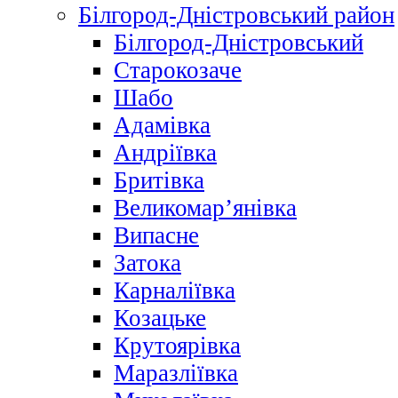
Білгород-Дністровський район
Білгород-Дністровський
Старокозаче
Шабо
Адамівка
Андріївка
Бритівка
Великомар’янівка
Випасне
Затока
Карналіївка
Козацьке
Крутоярівка
Маразліївка