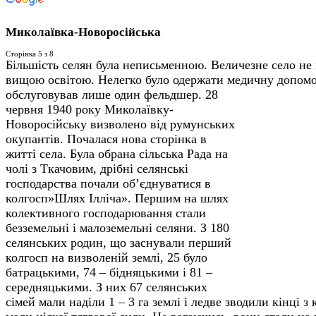
Миколаївка-Новоросійська
Сторінка 5 з 8
Більшість селян була неписьменною. Величезне село не 
вищою освітою. Нелегко було одержати медичну допомог
обслуговував лише один фельдшер.
28
червня 1940 року Миколаївку-
Новоросійську визволено від румунських
окупантів. Почалася нова сторінка в
житті села. Була обрана сільська Рада на
чолі з Ткачовим, дрібні селянські
господарства почали об’єднуватися в
колгосп»Шлях Ілліча». Першим на шлях
колективного господарювання стали
безземельні і малоземельні селяни. З 180
селянських родин, що заснували перший
колгосп на визволеній землі, 25 було
батрацькими, 74 – бідняцькими і 81 –
середняцькими. З них 67 селянських
сімей мали наділи 1 – 3 га землі і ледве зводили кінці з