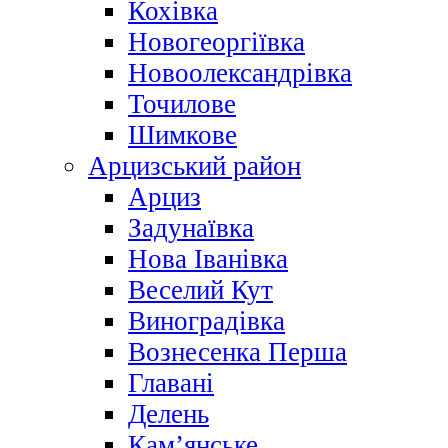
Кохівка
Новогеоргіївка
Новоолександрівка
Точилове
Шимкове
Арцизський район
Арциз
Задунаївка
Нова Іванівка
Веселий Кут
Виноградівка
Вознесенка Перша
Главані
Делень
Кам’янське