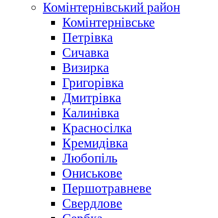
Комінтернівський район
Комінтернівське
Петрівка
Сичавка
Визирка
Григорівка
Дмитрівка
Калинівка
Красносілка
Кремидівка
Любопіль
Ониськове
Першотравневе
Свердлове