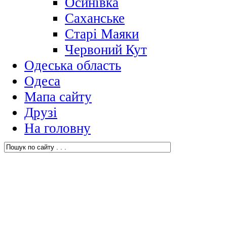
Осинівка
Саханське
Старі Маяки
Червоний Кут
Одеська область
Одеса
Мапа сайту
Друзі
На головну