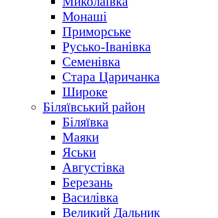
Миколаївка
Монаші
Приморське
Русько-Іванівка
Семенівка
Стара Царичанка
Широке
Біляївський район
Біляївка
Маяки
Яськи
Августівка
Березань
Василівка
Великий Дальник