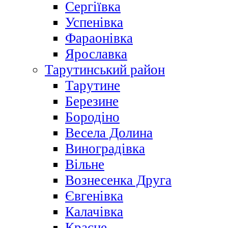
Сергіївка
Успенівка
Фараонівка
Ярославка
Тарутинський район
Тарутине
Березине
Бородіно
Весела Долина
Виноградівка
Вільне
Вознесенка Друга
Євгенівка
Калачівка
Красне