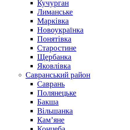
Кучурган
Лиманське
Марківка
Новоукраїнка
Понятівка
Старостине
Щербанка
Яковлівка
Савранський район
Саврань
Полянецьке
Бакша
Вільшанка
Кам’яне
Концеба