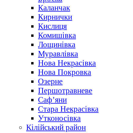
Каланчак
Кирнички
Кислиця
Комишівка
Лощинівка
Муравлівка
Нова Некрасівка
Нова Покровка
Озерне
Першотравневе
Саф’яни
Стара Некрасівка
Утконосівка
Кілійський район