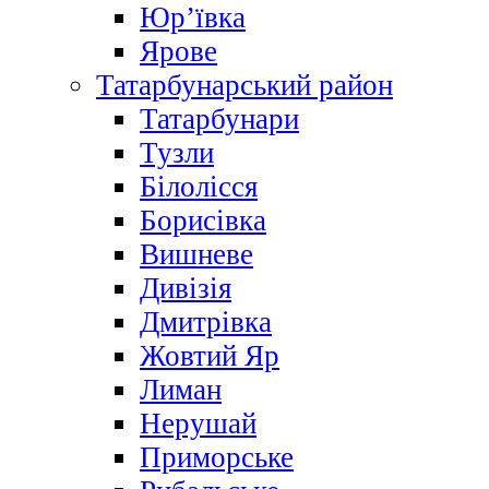
Юр’ївка
Ярове
Татарбунарський район
Татарбунари
Тузли
Білолісся
Борисівка
Вишневе
Дивізія
Дмитрівка
Жовтий Яр
Лиман
Нерушай
Приморське