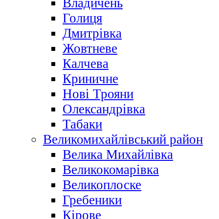
Владичень
Голиця
Дмитрівка
Жовтневе
Калчева
Криничне
Нові Трояни
Олександрівка
Табаки
Великомихайлівський район
Велика Михайлівка
Великокомарівка
Великоплоске
Гребеники
Кірове