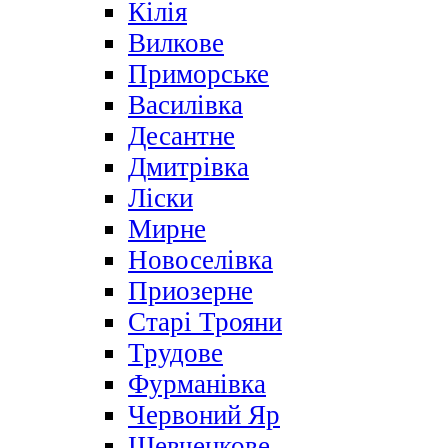
Кілія
Вилкове
Приморське
Василівка
Десантне
Дмитрівка
Ліски
Мирне
Новоселівка
Приозерне
Старі Трояни
Трудове
Фурманівка
Червоний Яр
Шевченкове