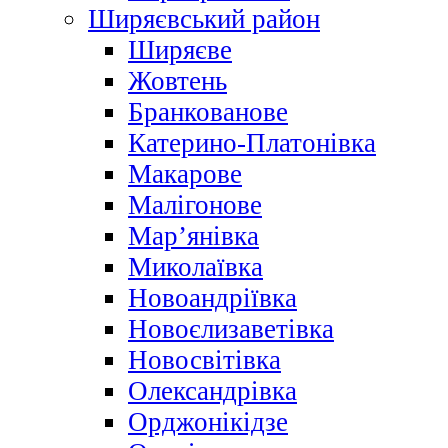
Ширяєвський район
Ширяєве
Жовтень
Бранкованове
Катерино-Платонівка
Макарове
Малігонове
Мар’янівка
Миколаївка
Новоандріївка
Новоєлизаветівка
Новосвітівка
Олександрівка
Орджонікідзе