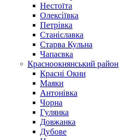
Нестоїта
Олексіївка
Петрівка
Станіславка
Старва Кульна
Чапаєвка
Красноокнянський район
Красні Окни
Маяки
Антонівка
Чорна
Гулянка
Довжанка
Дубове