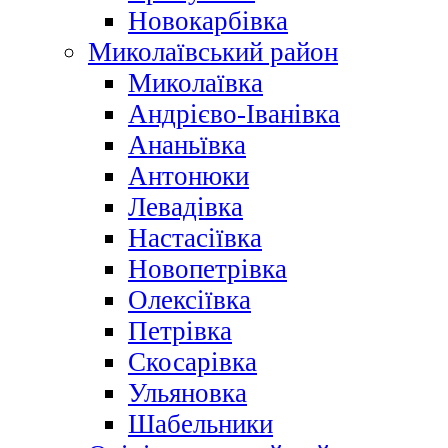
Новокарбівка
Миколаївський район
Миколаївка
Андрієво-Іванівка
Ананьївка
Антонюки
Левадівка
Настасіївка
Новопетрівка
Олексіївка
Петрівка
Скосарівка
Ульяновка
Шабельники