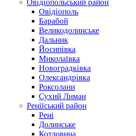
Овідіопольський район
Овідіополь
Барабой
Великодолинське
Дальник
Йосипівка
Миколаївка
Новоградківка
Олександрівка
Роксолани
Сухий Лиман
Реніїський район
Рені
Долинське
Котловина