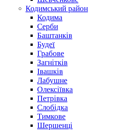
Кодимський район
Кодима
Серби
Баштанків
Будеї
Грабове
Загнітків
Івашків
Лабушне
Олексіївка
Петрівка
Слобідка
Тимкове
Шершенці